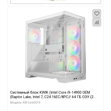
Системный блок KWIK (Intel Core i9-14900 OEM
(Raptor Lake, Intel 7, C24 16EC/8PC// 64 ГБ ОЗУ (2
модуля)/ Gigabyte RTX5080 XTREME WATERFORCE
Модель: KW-Live0070
16GB GDDR7 256bit/ 960 ГБ SSD)