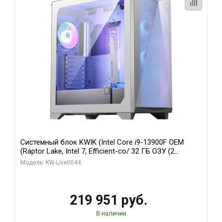
Системный блок KWIK (Intel Core i9-13900F OEM
(Raptor Lake, Intel 7, Efficient-co/ 32 ГБ ОЗУ (2
модуля)/ Gigabyte RTX5070Ti AERO OC 16GB GDDR7
Модель: KW-Live0044
256bit 3xDP HD/ 512 ГБ SSD)
219 951 руб.
В наличии