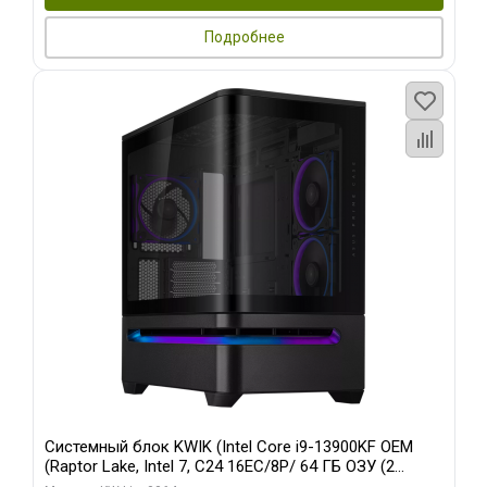
Подробнее
Системный блок KWIK (Intel Core i9-13900KF OEM
(Raptor Lake, Intel 7, C24 16EC/8P/ 64 ГБ ОЗУ (2
модуля)/ ASUS RTX5080 PROART OC 16GB GDDR7