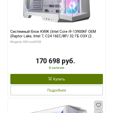
Системный блок KWIK (Intel Core i9-13900KF OEM
(Raptor Lake, Intel 7, C24 16EC/8P/ 32 ГБ ОЗУ (2
модуля)/ Gigabyte RX9070XT GAMING OC 16GB GDDR6
Модель: KW-Live0038
256bit 2xDP 2/ 960 ГБ SSD)
170 698 руб.
В наличии
Купить
Подробнее