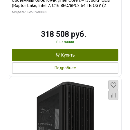
Системный блок KWIK (Intel Core i7-13700KF OEM
(Raptor Lake, Intel 7, C16 8EC/8PC/ 64 ГБ ОЗУ (2
модуля)/ ASUS RTX5080 PROART OC 16GB GDDR7
Модель: KW-Live0065
256bit Type-C DP 2/ 1 ТБ SSD)
318 508 руб.
В наличии
Купить
Подробнее