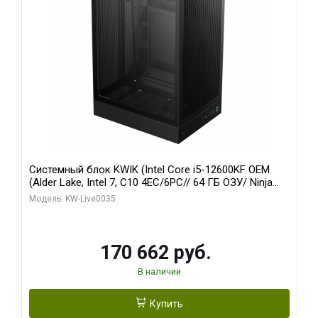
Системный блок KWIK (Intel Core i5-12600KF OEM
(Alder Lake, Intel 7, C10 4EC/6PC// 64 ГБ ОЗУ/ Ninja
Sinotex GTX1650 4GB 128bit GDDR6 DVI DP HDMI 2/
Модель: KW-Live0035
960 ГБ SSD)
170 662 руб.
В наличии
Купить