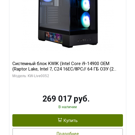
Системный блок KWIK (Intel Core i9-14900 OEM
(Raptor Lake, Intel 7, C24 16EC/8PC// 64 ГБ ОЗУ (2
модуля)/ Palit RTX5080 GAMINGPRO OC 16GB GDDR7
Модель: KW-Live0052
256bit 3xDP HD/ 512 ГБ SSD)
269 017 руб.
В наличии
Купить
Подробнее