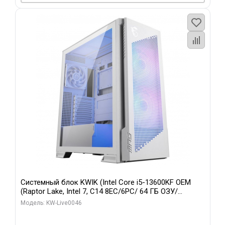
Системный блок KWIK (Intel Core i5-13600KF OEM
(Raptor Lake, Intel 7, C14 8EC/6PC/ 64 ГБ ОЗУ/
Gigabyte RTX5060Ti GAMING OC 8GB GDDR7 128bit
Модель: KW-Live0046
3xDP H/ 960 ГБ SSD)