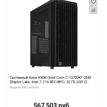
Системный блок KWIK (Intel Core i7-13700KF OEM
(Raptor Lake, Intel 7, C16 8EC/8PC/ 32 ГБ ОЗУ (2
модуля)/ Afox RTX4090 24GB GDDR6X 384-Bit 3xDP
Модель: KW-Live0095
HDMI ATX Turbo/ 512 ГБ SSD)
567 503 руб.