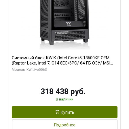
Системный блок KWIK (Intel Core i5-13600KF OEM
(Raptor Lake, Intel 7, C14 8EC/6PC/ 64 ГБ ОЗУ/ MSI
RTX5080 VENTUS 3X OC 16GB GDDR7 256bit 3xDP
Модель: KW-Live0063
HDMI/ 512 ГБ SSD)
318 438 руб.
В наличии
Купить
Подробнее