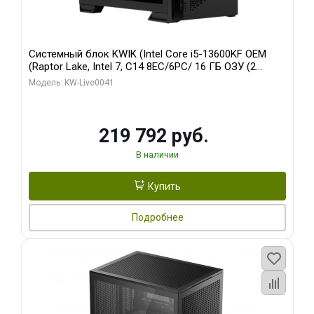
Системный блок KWIK (Intel Core i5-13600KF OEM
(Raptor Lake, Intel 7, C14 8EC/6PC/ 16 ГБ ОЗУ (2
модуля)/ Palit RTX5080 GAMINGPRO OC 16GB GDDR7
Модель: KW-Live0041
256bit 3xDP HD/ 512 ГБ SSD)
219 792 руб.
В наличии
Купить
Подробнее