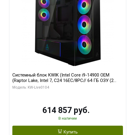
Системный блок KWIK (Intel Core i9-14900 OEM
(Raptor Lake, Intel 7, C24 16EC/8PC// 64 ГБ ОЗУ (2
модуля)/ Afox RTX4090 24GB GDDR6X 384-Bit 3xDP
Модель: KW-Live0104
HDMI ATX Turbo/ 1 ТБ SSD)
614 857 руб.
В наличии
Купить