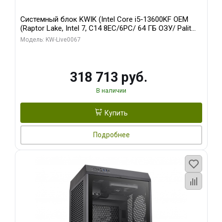
Системный блок KWIK (Intel Core i5-13600KF OEM
(Raptor Lake, Intel 7, C14 8EC/6PC/ 64 ГБ ОЗУ/ Palit
RTX5080 GAMINGPRO OC 16GB GDDR7 256bit 3xDP
Модель: KW-Live0067
HD/ 960 ГБ SSD)
318 713 руб.
В наличии
Купить
Подробнее