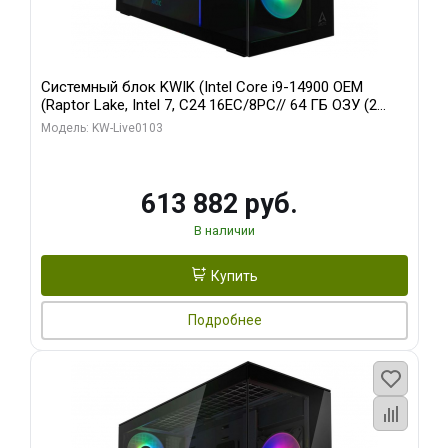
Системный блок KWIK (Intel Core i9-14900 OEM
(Raptor Lake, Intel 7, C24 16EC/8PC// 64 ГБ ОЗУ (2
модуля)/ Afox RTX4090 24GB GDDR6X 384-Bit 3xDP
Модель: KW-Live0103
HDMI ATX Turbo/ 960 ГБ SSD)
613 882 руб.
В наличии
Купить
Подробнее