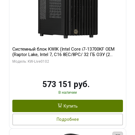
Системный блок KWIK (Intel Core i7-13700KF OEM
(Raptor Lake, Intel 7, C16 8EC/8PC/ 32 ГБ ОЗУ (2
модуля)/ Afox RTX4090 24GB GDDR6X 384-Bit 3xDP
Модель: KW-Live0102
HDMI ATX Turbo/ 960 ГБ SSD)
573 151 руб.
В наличии
Купить
Подробнее