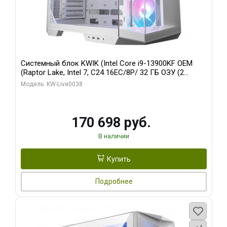
Системный блок KWIK (Intel Core i9-13900KF OEM
(Raptor Lake, Intel 7, C24 16EC/8P/ 32 ГБ ОЗУ (2
модуля)/ Gigabyte RX9070XT GAMING OC 16GB GDDR6
Модель: KW-Live0038
256bit 2xDP 2/ 960 ГБ SSD)
170 698 руб.
В наличии
Купить
Подробнее