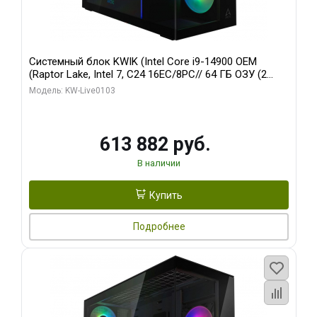
Системный блок KWIK (Intel Core i9-14900 OEM
(Raptor Lake, Intel 7, C24 16EC/8PC// 64 ГБ ОЗУ (2
модуля)/ Afox RTX4090 24GB GDDR6X 384-Bit 3xDP
Модель: KW-Live0103
HDMI ATX Turbo/ 960 ГБ SSD)
613 882 руб.
В наличии
Купить
Подробнее