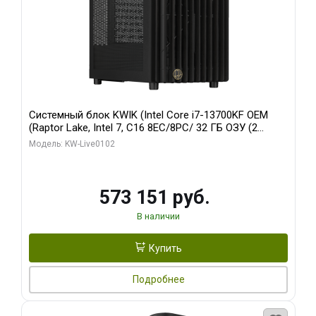
Системный блок KWIK (Intel Core i7-13700KF OEM
(Raptor Lake, Intel 7, C16 8EC/8PC/ 32 ГБ ОЗУ (2
модуля)/ Afox RTX4090 24GB GDDR6X 384-Bit 3xDP
Модель: KW-Live0102
HDMI ATX Turbo/ 960 ГБ SSD)
573 151 руб.
В наличии
Купить
Подробнее