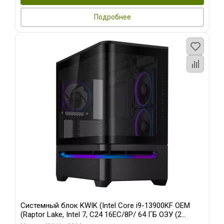
Подробнее
Системный блок KWIK (Intel Core i9-13900KF OEM
(Raptor Lake, Intel 7, C24 16EC/8P/ 64 ГБ ОЗУ (2
модуля)/ ASUS RTX5080 PROART OC 16GB GDDR7