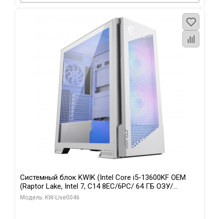
Системный блок KWIK (Intel Core i5-13600KF OEM
(Raptor Lake, Intel 7, C14 8EC/6PC/ 64 ГБ ОЗУ/
Gigabyte RTX5060Ti GAMING OC 8GB GDDR7 128bit
Модель: KW-Live0046
3xDP H/ 960 ГБ SSD)