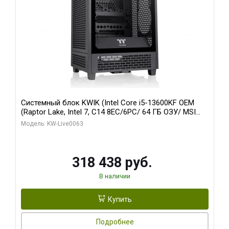
Системный блок KWIK (Intel Core i5-13600KF OEM
(Raptor Lake, Intel 7, C14 8EC/6PC/ 64 ГБ ОЗУ/ MSI
RTX5080 VENTUS 3X OC 16GB GDDR7 256bit 3xDP
Модель: KW-Live0063
HDMI/ 512 ГБ SSD)
318 438 руб.
В наличии
Купить
Подробнее