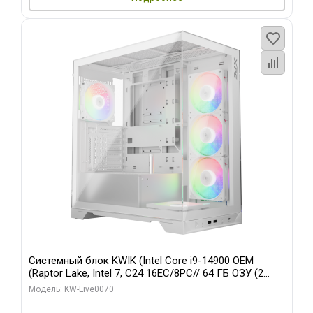
Системный блок KWIK (Intel Core i9-14900 OEM
(Raptor Lake, Intel 7, C24 16EC/8PC// 64 ГБ ОЗУ (2
модуля)/ Gigabyte RTX5080 XTREME WATERFORCE
Модель: KW-Live0070
16GB GDDR7 256bit/ 960 ГБ SSD)