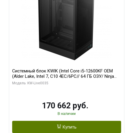
Системный блок KWIK (Intel Core i5-12600KF OEM
(Alder Lake, Intel 7, C10 4EC/6PC// 64 ГБ ОЗУ/ Ninja
Sinotex GTX1650 4GB 128bit GDDR6 DVI DP HDMI 2/
Модель: KW-Live0035
960 ГБ SSD)
170 662 руб.
В наличии
Купить