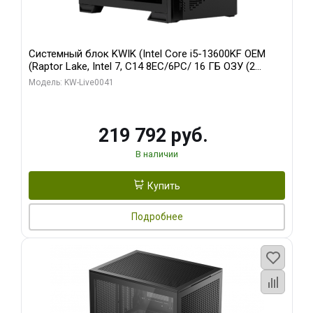
Системный блок KWIK (Intel Core i5-13600KF OEM
(Raptor Lake, Intel 7, C14 8EC/6PC/ 16 ГБ ОЗУ (2
модуля)/ Palit RTX5080 GAMINGPRO OC 16GB GDDR7
Модель: KW-Live0041
256bit 3xDP HD/ 512 ГБ SSD)
219 792 руб.
В наличии
Купить
Подробнее