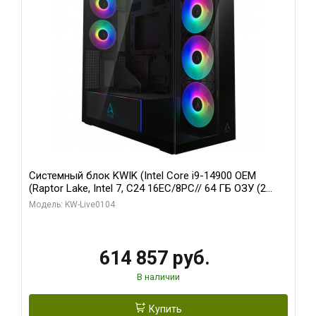
Системный блок KWIK (Intel Core i9-14900 OEM
(Raptor Lake, Intel 7, C24 16EC/8PC// 64 ГБ ОЗУ (2
модуля)/ Afox RTX4090 24GB GDDR6X 384-Bit 3xDP
Модель: KW-Live0104
HDMI ATX Turbo/ 1 ТБ SSD)
614 857 руб.
В наличии
Купить