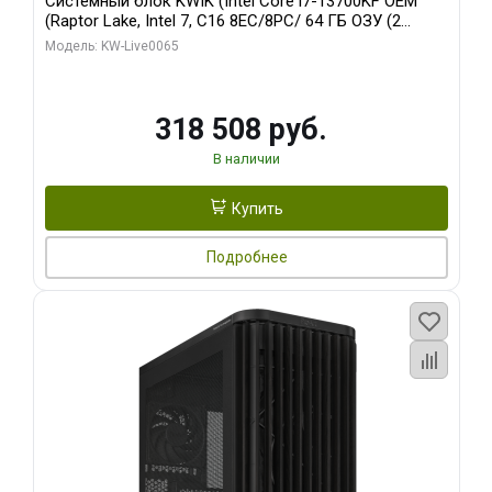
Системный блок KWIK (Intel Core i7-13700KF OEM
(Raptor Lake, Intel 7, C16 8EC/8PC/ 64 ГБ ОЗУ (2
модуля)/ ASUS RTX5080 PROART OC 16GB GDDR7
Модель: KW-Live0065
256bit Type-C DP 2/ 1 ТБ SSD)
318 508 руб.
В наличии
Купить
Подробнее