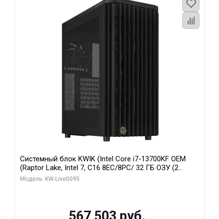
Системный блок KWIK (Intel Core i7-13700KF OEM
(Raptor Lake, Intel 7, C16 8EC/8PC/ 32 ГБ ОЗУ (2
модуля)/ Afox RTX4090 24GB GDDR6X 384-Bit 3xDP
Модель: KW-Live0095
HDMI ATX Turbo/ 512 ГБ SSD)
567 503 руб.