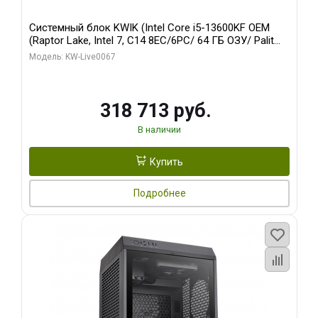
Системный блок KWIK (Intel Core i5-13600KF OEM
(Raptor Lake, Intel 7, C14 8EC/6PC/ 64 ГБ ОЗУ/ Palit
RTX5080 GAMINGPRO OC 16GB GDDR7 256bit 3xDP
Модель: KW-Live0067
HD/ 960 ГБ SSD)
318 713 руб.
В наличии
Купить
Подробнее