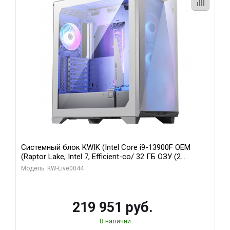
Системный блок KWIK (Intel Core i9-13900F OEM
(Raptor Lake, Intel 7, Efficient-co/ 32 ГБ ОЗУ (2
модуля)/ Gigabyte RTX5070Ti AERO OC 16GB GDDR7
Модель: KW-Live0044
256bit 3xDP HD/ 512 ГБ SSD)
219 951 руб.
В наличии