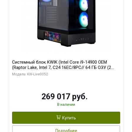
Системный блок KWIK (Intel Core i9-14900 OEM
(Raptor Lake, Intel 7, C24 16EC/8PC// 64 ГБ ОЗУ (2
модуля)/ Palit RTX5080 GAMINGPRO OC 16GB GDDR7
Модель: KW-Live0052
256bit 3xDP HD/ 512 ГБ SSD)
269 017 руб.
В наличии
Купить
Подробнее