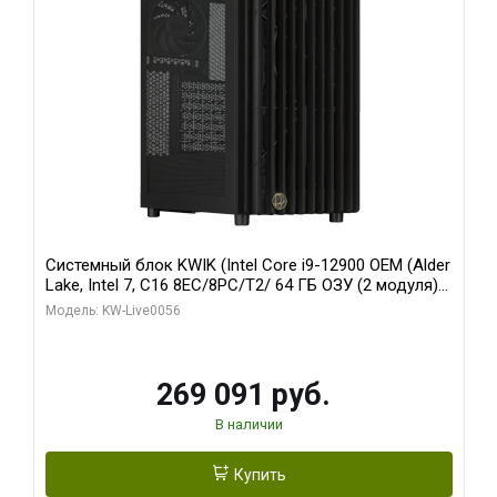
Системный блок KWIK (Intel Core i9-12900 OEM (Alder
Lake, Intel 7, C16 8EC/8PC/T2/ 64 ГБ ОЗУ (2 модуля)/
Palit RTX5080 INFINITY 3 OC 16GB GDDR7 256bit 3xDP
Модель: KW-Live0056
H/ 1 ТБ SSD)
269 091 руб.
В наличии
Купить