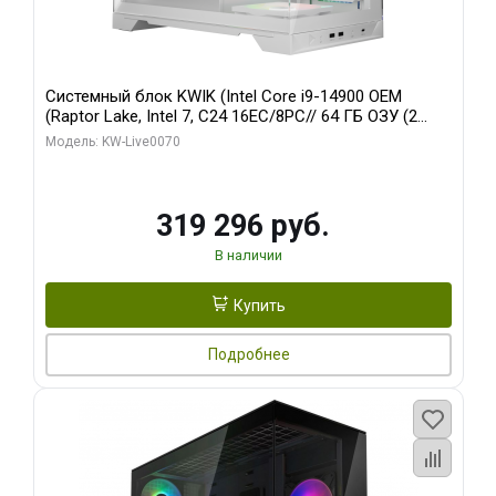
Системный блок KWIK (Intel Core i9-14900 OEM
(Raptor Lake, Intel 7, C24 16EC/8PC// 64 ГБ ОЗУ (2
модуля)/ Gigabyte RTX5080 XTREME WATERFORCE
Модель: KW-Live0070
16GB GDDR7 256bit/ 960 ГБ SSD)
319 296 руб.
В наличии
Купить
Подробнее