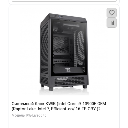
Системный блок KWIK (Intel Core i9-13900F OEM
(Raptor Lake, Intel 7, Efficient-co/ 16 ГБ ОЗУ (2
модуля)/ Gigabyte RTX5070 GAMING OC 12GB GDDR7
Модель: KW-Live0040
192bit 3xDP HD/ 960 ГБ SSD)