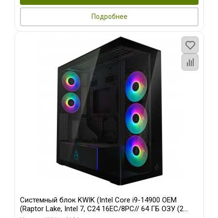
Подробнее
Системный блок KWIK (Intel Core i9-14900 OEM
(Raptor Lake, Intel 7, C24 16EC/8PC// 64 ГБ ОЗУ (2
модуля)/ Afox RTX4090 24GB GDDR6X 384-Bit 3xDP