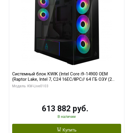
Системный блок KWIK (Intel Core i9-14900 OEM
(Raptor Lake, Intel 7, C24 16EC/8PC// 64 ГБ ОЗУ (2
модуля)/ Afox RTX4090 24GB GDDR6X 384-Bit 3xDP
Модель: KW-Live0103
HDMI ATX Turbo/ 960 ГБ SSD)
613 882 руб.
В наличии
Купить