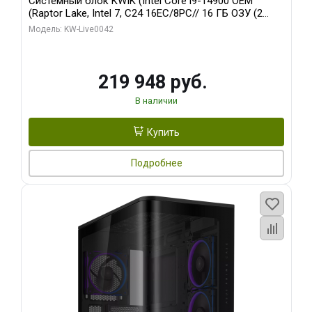
Системный блок KWIK (Intel Core i9-14900 OEM
(Raptor Lake, Intel 7, C24 16EC/8PC// 16 ГБ ОЗУ (2
модуля)/ Gigabyte RTX5070Ti EAGLE OC ICE SFF 16GB
Модель: KW-Live0042
GDDR7 256bi/ 512 ГБ SSD)
219 948 руб.
В наличии
Купить
Подробнее