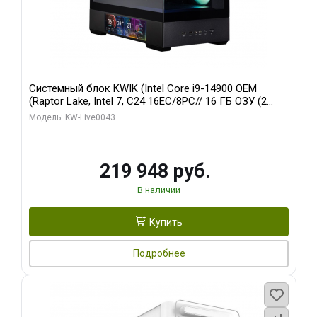
Системный блок KWIK (Intel Core i9-14900 OEM
(Raptor Lake, Intel 7, C24 16EC/8PC// 16 ГБ ОЗУ (2
модуля)/ Palit RTX5070Ti GAMINGPRO-S OC 16GB
Модель: KW-Live0043
GDDR7 256bit 3xD/ 512 ГБ SSD)
219 948 руб.
В наличии
Купить
Подробнее