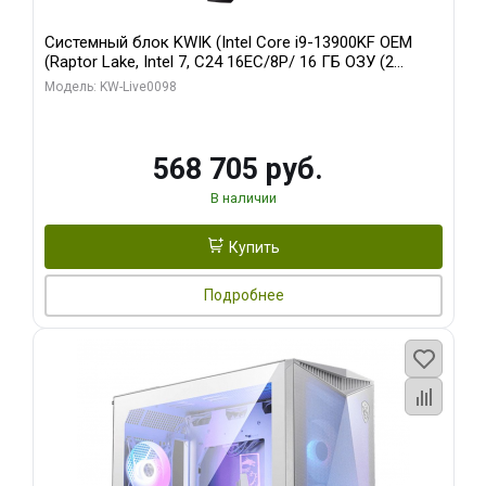
Системный блок KWIK (Intel Core i9-13900KF OEM
(Raptor Lake, Intel 7, C24 16EC/8P/ 16 ГБ ОЗУ (2
модуля)/ Afox RTX4090 24GB GDDR6X 384-Bit 3xDP
Модель: KW-Live0098
HDMI ATX Turbo/ 512 ГБ SSD)
568 705 руб.
В наличии
Купить
Подробнее