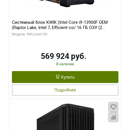
Системный блок KWIK (Intel Core i9-13900F OEM
(Raptor Lake, Intel 7, Efficient-co/ 16 ГБ ОЗУ (2
модуля)/ Afox RTX4090 24GB GDDR6X 384-Bit 3xDP
Модель: KW-Live0100
HDMI ATX Turbo/ 512 ГБ SSD)
569 924 руб.
В наличии
Купить
Подробнее