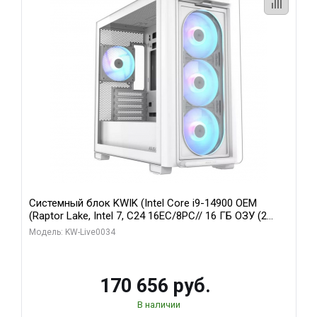
Системный блок KWIK (Intel Core i9-14900 OEM
(Raptor Lake, Intel 7, C24 16EC/8PC// 16 ГБ ОЗУ (2
модуля)/ MSI RTX5060Ti VENTUS 2X PLUS 16GB
Модель: KW-Live0034
GDDR7 128bit 3xDP / 1 ТБ SSD)
170 656 руб.
В наличии