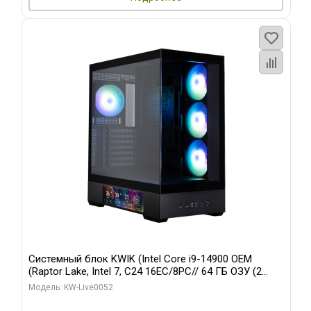
Системный блок KWIK (Intel Core i9-14900 OEM
(Raptor Lake, Intel 7, C24 16EC/8PC// 64 ГБ ОЗУ (2
модуля)/ Palit RTX5080 GAMINGPRO OC 16GB GDDR7
Модель: KW-Live0052
256bit 3xDP HD/ 512 ГБ SSD)