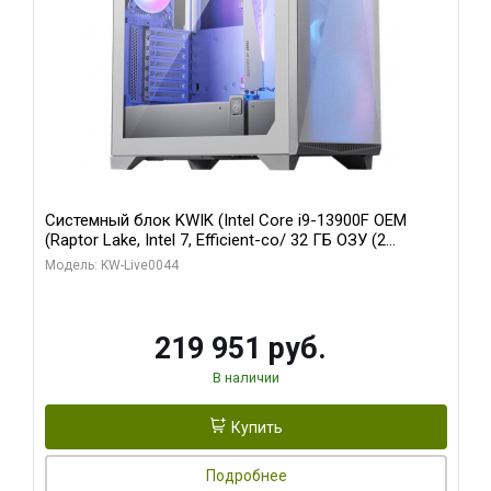
Системный блок KWIK (Intel Core i9-13900F OEM
(Raptor Lake, Intel 7, Efficient-co/ 32 ГБ ОЗУ (2
модуля)/ Gigabyte RTX5070Ti AERO OC 16GB GDDR7
Модель: KW-Live0044
256bit 3xDP HD/ 512 ГБ SSD)
219 951 руб.
В наличии
Купить
Подробнее