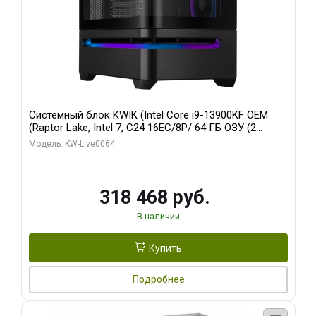
Системный блок KWIK (Intel Core i9-13900KF OEM
(Raptor Lake, Intel 7, C24 16EC/8P/ 64 ГБ ОЗУ (2
модуля)/ ASUS RTX5080 PROART OC 16GB GDDR7
Модель: KW-Live0064
256bit Type-C DP 2/ 512 ГБ SSD)
318 468 руб.
В наличии
Купить
Подробнее