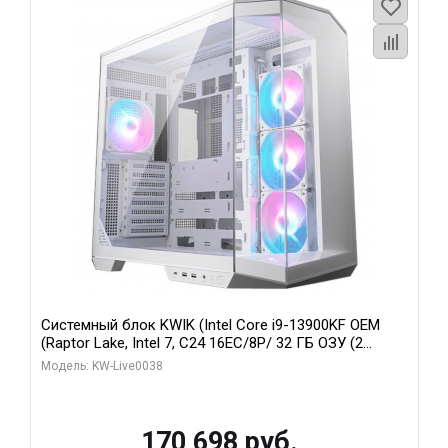
Системный блок KWIK (Intel Core i9-13900KF OEM
(Raptor Lake, Intel 7, C24 16EC/8P/ 32 ГБ ОЗУ (2
модуля)/ Gigabyte RX9070XT GAMING OC 16GB GDDR6
Модель: KW-Live0038
256bit 2xDP 2/ 960 ГБ SSD)
170 698 руб.