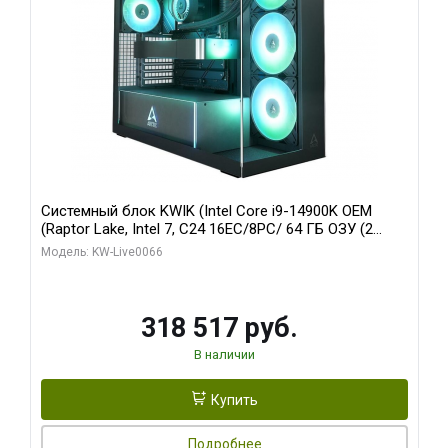
Системный блок KWIK (Intel Core i9-14900K OEM
(Raptor Lake, Intel 7, C24 16EC/8PC/ 64 ГБ ОЗУ (2
модуля)/ Gigabyte RTX5080 XTREME WATERFORCE
Модель: KW-Live0066
16GB GDDR7 256bit/ 1 ТБ SSD)
318 517 руб.
В наличии
Купить
Подробнее