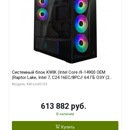
Системный блок KWIK (Intel Core i9-14900 OEM
(Raptor Lake, Intel 7, C24 16EC/8PC// 64 ГБ ОЗУ (2
модуля)/ Afox RTX4090 24GB GDDR6X 384-Bit 3xDP
Модель: KW-Live0103
HDMI ATX Turbo/ 960 ГБ SSD)
613 882 руб.
В наличии
Купить