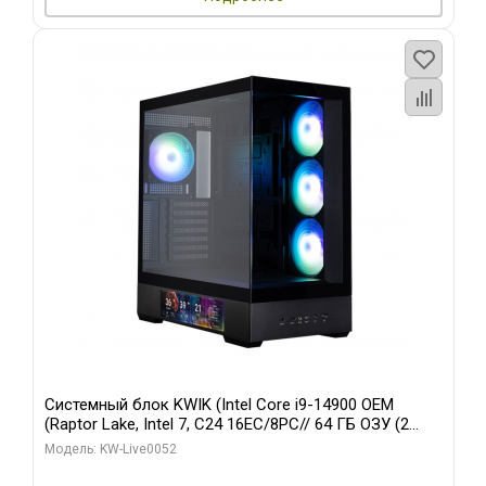
Системный блок KWIK (Intel Core i9-14900 OEM
(Raptor Lake, Intel 7, C24 16EC/8PC// 64 ГБ ОЗУ (2
модуля)/ Palit RTX5080 GAMINGPRO OC 16GB GDDR7
Модель: KW-Live0052
256bit 3xDP HD/ 512 ГБ SSD)