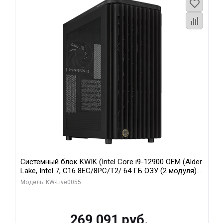
Системный блок KWIK (Intel Core i9-12900 OEM (Alder
Lake, Intel 7, C16 8EC/8PC/T2/ 64 ГБ ОЗУ (2 модуля)/
MSI RTX5080 SHADOW 3X OC 16GB GDDR7 256bit 3xDP
Модель: KW-Live0055
HDMI/ 1 ТБ SSD)
269 091 руб.