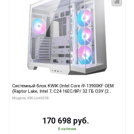
Системный блок KWIK (Intel Core i9-13900KF OEM
(Raptor Lake, Intel 7, C24 16EC/8P/ 32 ГБ ОЗУ (2
модуля)/ Gigabyte RX9070XT GAMING OC 16GB GDDR6
Модель: KW-Live0038
256bit 2xDP 2/ 960 ГБ SSD)
170 698 руб.
В наличии