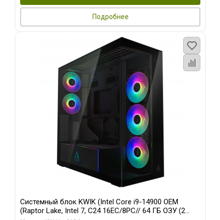
Подробнее
Системный блок KWIK (Intel Core i9-14900 OEM
(Raptor Lake, Intel 7, C24 16EC/8PC// 64 ГБ ОЗУ (2
модуля)/ Afox RTX4090 24GB GDDR6X 384-Bit 3xDP