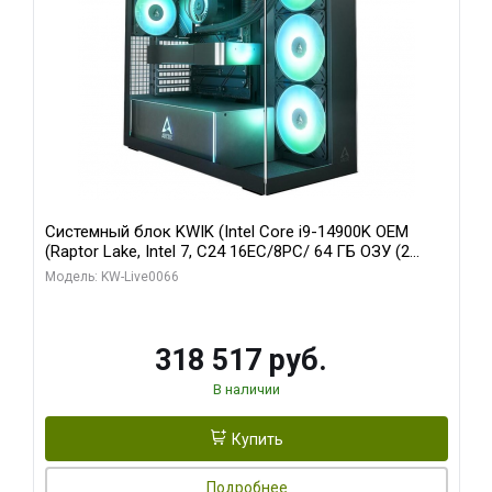
Системный блок KWIK (Intel Core i9-14900K OEM
(Raptor Lake, Intel 7, C24 16EC/8PC/ 64 ГБ ОЗУ (2
модуля)/ Gigabyte RTX5080 XTREME WATERFORCE
Модель: KW-Live0066
16GB GDDR7 256bit/ 1 ТБ SSD)
318 517 руб.
В наличии
Купить
Подробнее