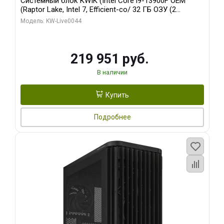
Системный блок KWIK (Intel Core i9-13900F OEM
(Raptor Lake, Intel 7, Efficient-co/ 32 ГБ ОЗУ (2
модуля)/ Gigabyte RTX5070Ti AERO OC 16GB GDDR7
Модель: KW-Live0044
256bit 3xDP HD/ 512 ГБ SSD)
219 951 руб.
В наличии
Купить
Подробнее