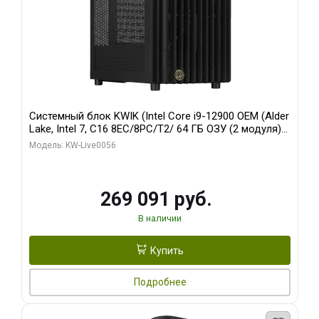
Системный блок KWIK (Intel Core i9-12900 OEM (Alder
Lake, Intel 7, C16 8EC/8PC/T2/ 64 ГБ ОЗУ (2 модуля)/
Palit RTX5080 INFINITY 3 OC 16GB GDDR7 256bit 3xDP
Модель: KW-Live0056
H/ 1 ТБ SSD)
269 091 руб.
В наличии
Купить
Подробнее