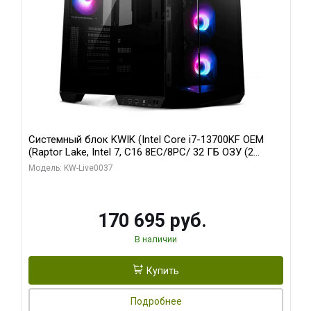
Системный блок KWIK (Intel Core i7-13700KF OEM
(Raptor Lake, Intel 7, C16 8EC/8PC/ 32 ГБ ОЗУ (2
модуля)/ Gigabyte RTX5070 AERO OC 12GB GDDR7
Модель: KW-Live0037
192bit 3xDP HDMI/ 1 ТБ SSD)
170 695 руб.
В наличии
Купить
Подробнее