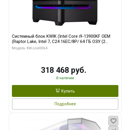
Системный блок KWIK (Intel Core i9-13900KF OEM
(Raptor Lake, Intel 7, C24 16EC/8P/ 64 ГБ ОЗУ (2
модуля)/ ASUS RTX5080 PROART OC 16GB GDDR7
Модель: KW-Live0064
256bit Type-C DP 2/ 512 ГБ SSD)
318 468 руб.
В наличии
Купить
Подробнее