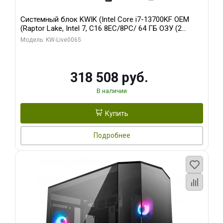
Системный блок KWIK (Intel Core i7-13700KF OEM
(Raptor Lake, Intel 7, C16 8EC/8PC/ 64 ГБ ОЗУ (2
модуля)/ ASUS RTX5080 PROART OC 16GB GDDR7
Модель: KW-Live0065
256bit Type-C DP 2/ 1 ТБ SSD)
318 508 руб.
В наличии
Купить
Подробнее