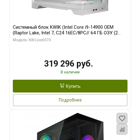
Системный блок KWIK (Intel Core i9-14900 OEM
(Raptor Lake, Intel 7, C24 16EC/8PC// 64 ГБ ОЗУ (2
модуля)/ Gigabyte RTX5080 XTREME WATERFORCE
Модель: KW-Live0070
16GB GDDR7 256bit/ 960 ГБ SSD)
319 296 руб.
В наличии
Купить
Подробнее