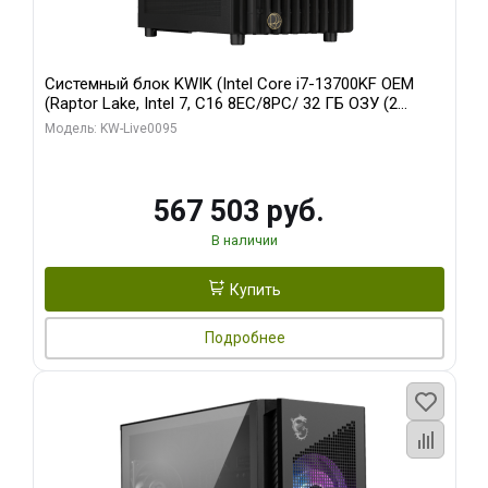
Системный блок KWIK (Intel Core i7-13700KF OEM
(Raptor Lake, Intel 7, C16 8EC/8PC/ 32 ГБ ОЗУ (2
модуля)/ Afox RTX4090 24GB GDDR6X 384-Bit 3xDP
Модель: KW-Live0095
HDMI ATX Turbo/ 512 ГБ SSD)
567 503 руб.
В наличии
Купить
Подробнее