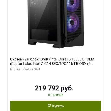
Системный блок KWIK (Intel Core i5-13600KF OEM
(Raptor Lake, Intel 7, C14 8EC/6PC/ 16 ГБ ОЗУ (2
модуля)/ Palit RTX5080 GAMINGPRO OC 16GB GDDR7
Модель: KW-Live0041
256bit 3xDP HD/ 512 ГБ SSD)
219 792 руб.
В наличии
Купить