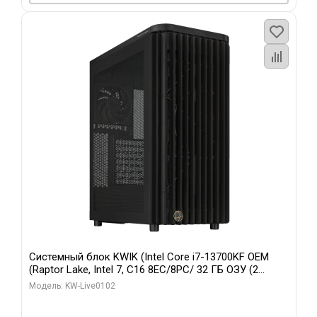
Системный блок KWIK (Intel Core i7-13700KF OEM
(Raptor Lake, Intel 7, C16 8EC/8PC/ 32 ГБ ОЗУ (2
модуля)/ Afox RTX4090 24GB GDDR6X 384-Bit 3xDP
Модель: KW-Live0102
HDMI ATX Turbo/ 960 ГБ SSD)