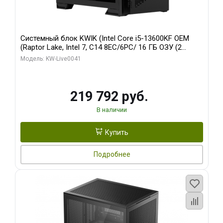
Системный блок KWIK (Intel Core i5-13600KF OEM
(Raptor Lake, Intel 7, C14 8EC/6PC/ 16 ГБ ОЗУ (2
модуля)/ Palit RTX5080 GAMINGPRO OC 16GB GDDR7
Модель: KW-Live0041
256bit 3xDP HD/ 512 ГБ SSD)
219 792 руб.
В наличии
Купить
Подробнее