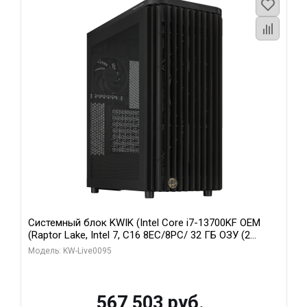
Системный блок KWIK (Intel Core i7-13700KF OEM
(Raptor Lake, Intel 7, C16 8EC/8PC/ 32 ГБ ОЗУ (2
модуля)/ Afox RTX4090 24GB GDDR6X 384-Bit 3xDP
Модель: KW-Live0095
HDMI ATX Turbo/ 512 ГБ SSD)
567 503 руб.