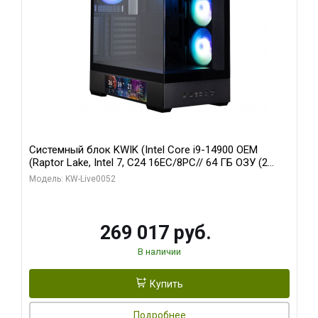
Системный блок KWIK (Intel Core i9-14900 OEM
(Raptor Lake, Intel 7, C24 16EC/8PC// 64 ГБ ОЗУ (2
модуля)/ Palit RTX5080 GAMINGPRO OC 16GB GDDR7
Модель: KW-Live0052
256bit 3xDP HD/ 512 ГБ SSD)
269 017 руб.
В наличии
Купить
Подробнее