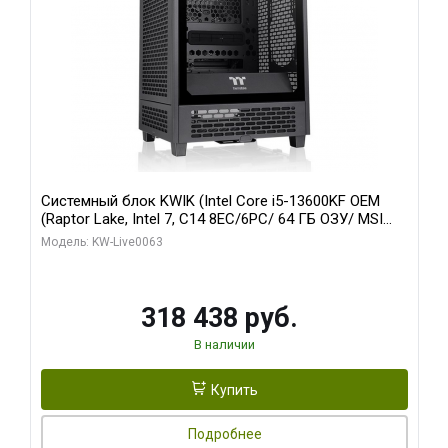
Системный блок KWIK (Intel Core i5-13600KF OEM
(Raptor Lake, Intel 7, C14 8EC/6PC/ 64 ГБ ОЗУ/ MSI
RTX5080 VENTUS 3X OC 16GB GDDR7 256bit 3xDP
Модель: KW-Live0063
HDMI/ 512 ГБ SSD)
318 438 руб.
В наличии
Купить
Подробнее