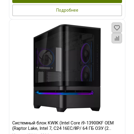
Подробнее
Системный блок KWIK (Intel Core i9-13900KF OEM
(Raptor Lake, Intel 7, C24 16EC/8P/ 64 ГБ ОЗУ (2
модуля)/ ASUS RTX5080 PROART OC 16GB GDDR7