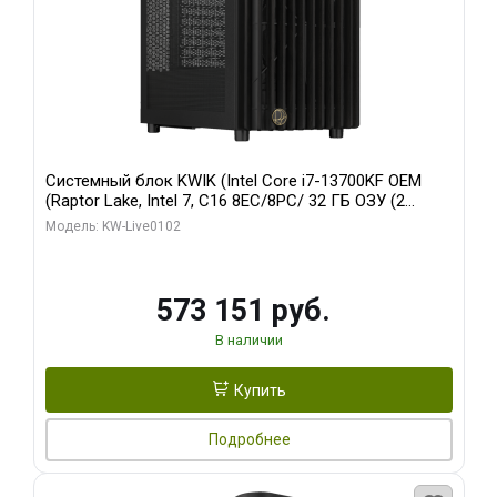
Системный блок KWIK (Intel Core i7-13700KF OEM
(Raptor Lake, Intel 7, C16 8EC/8PC/ 32 ГБ ОЗУ (2
модуля)/ Afox RTX4090 24GB GDDR6X 384-Bit 3xDP
Модель: KW-Live0102
HDMI ATX Turbo/ 960 ГБ SSD)
573 151 руб.
В наличии
Купить
Подробнее