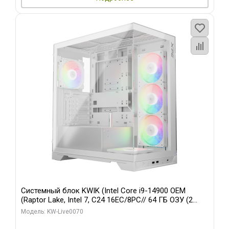
Системный блок KWIK (Intel Core i9-14900 OEM
(Raptor Lake, Intel 7, C24 16EC/8PC// 64 ГБ ОЗУ (2
модуля)/ Gigabyte RTX5080 XTREME WATERFORCE
Модель: KW-Live0070
16GB GDDR7 256bit/ 960 ГБ SSD)