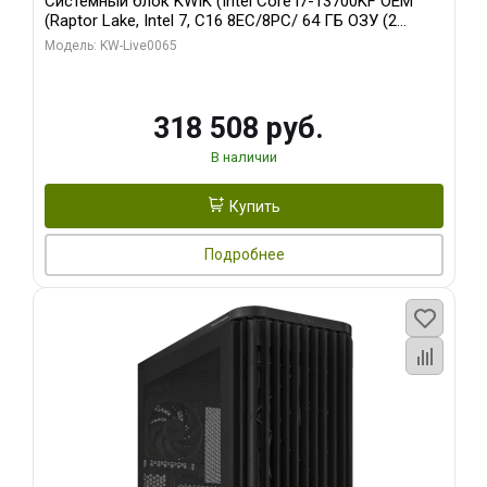
Системный блок KWIK (Intel Core i7-13700KF OEM
(Raptor Lake, Intel 7, C16 8EC/8PC/ 64 ГБ ОЗУ (2
модуля)/ ASUS RTX5080 PROART OC 16GB GDDR7
Модель: KW-Live0065
256bit Type-C DP 2/ 1 ТБ SSD)
318 508 руб.
В наличии
Купить
Подробнее