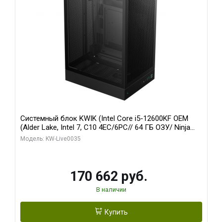
Системный блок KWIK (Intel Core i5-12600KF OEM
(Alder Lake, Intel 7, C10 4EC/6PC// 64 ГБ ОЗУ/ Ninja
Sinotex GTX1650 4GB 128bit GDDR6 DVI DP HDMI 2/
Модель: KW-Live0035
960 ГБ SSD)
170 662 руб.
В наличии
Купить