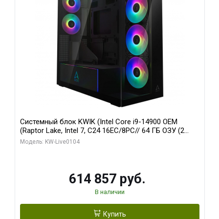
Системный блок KWIK (Intel Core i9-14900 OEM
(Raptor Lake, Intel 7, C24 16EC/8PC// 64 ГБ ОЗУ (2
модуля)/ Afox RTX4090 24GB GDDR6X 384-Bit 3xDP
Модель: KW-Live0104
HDMI ATX Turbo/ 1 ТБ SSD)
614 857 руб.
В наличии
Купить