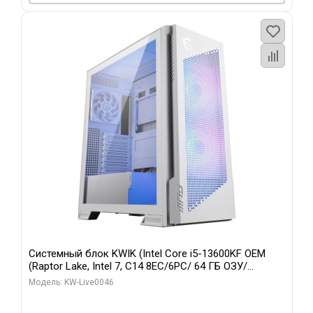
Системный блок KWIK (Intel Core i5-13600KF OEM
(Raptor Lake, Intel 7, C14 8EC/6PC/ 64 ГБ ОЗУ/
Gigabyte RTX5060Ti GAMING OC 8GB GDDR7 128bit
Модель: KW-Live0046
3xDP H/ 960 ГБ SSD)