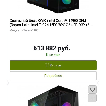
Системный блок KWIK (Intel Core i9-14900 OEM
(Raptor Lake, Intel 7, C24 16EC/8PC// 64 ГБ ОЗУ (2
модуля)/ Afox RTX4090 24GB GDDR6X 384-Bit 3xDP
Модель: KW-Live0103
HDMI ATX Turbo/ 960 ГБ SSD)
613 882 руб.
В наличии
Купить
Подробнее