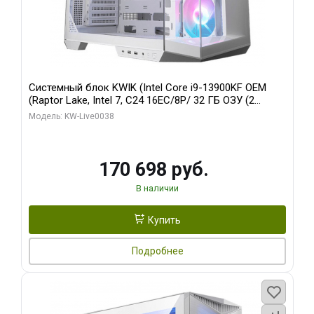
Системный блок KWIK (Intel Core i9-13900KF OEM
(Raptor Lake, Intel 7, C24 16EC/8P/ 32 ГБ ОЗУ (2
модуля)/ Gigabyte RX9070XT GAMING OC 16GB GDDR6
Модель: KW-Live0038
256bit 2xDP 2/ 960 ГБ SSD)
170 698 руб.
В наличии
Купить
Подробнее