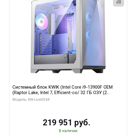
Системный блок KWIK (Intel Core i9-13900F OEM
(Raptor Lake, Intel 7, Efficient-co/ 32 ГБ ОЗУ (2
модуля)/ Gigabyte RTX5070Ti AERO OC 16GB GDDR7
Модель: KW-Live0044
256bit 3xDP HD/ 512 ГБ SSD)
219 951 руб.
В наличии