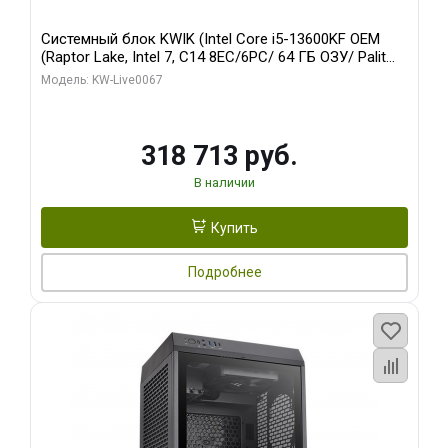
Системный блок KWIK (Intel Core i5-13600KF OEM
(Raptor Lake, Intel 7, C14 8EC/6PC/ 64 ГБ ОЗУ/ Palit
RTX5080 GAMINGPRO OC 16GB GDDR7 256bit 3xDP
Модель: KW-Live0067
HD/ 960 ГБ SSD)
318 713 руб.
В наличии
Купить
Подробнее