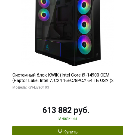
Системный блок KWIK (Intel Core i9-14900 OEM
(Raptor Lake, Intel 7, C24 16EC/8PC// 64 ГБ ОЗУ (2
модуля)/ Afox RTX4090 24GB GDDR6X 384-Bit 3xDP
Модель: KW-Live0103
HDMI ATX Turbo/ 960 ГБ SSD)
613 882 руб.
В наличии
Купить