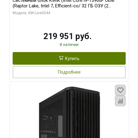
Системный блок KWIK (Intel Core i9-13900F OEM
(Raptor Lake, Intel 7, Efficient-co/ 32 ГБ ОЗУ (2
модуля)/ Gigabyte RTX5070Ti AERO OC 16GB GDDR7
Модель: KW-Live0044
256bit 3xDP HD/ 512 ГБ SSD)
219 951 руб.
В наличии
Купить
Подробнее