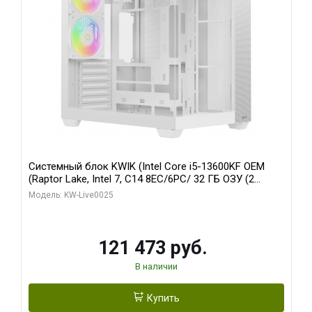
Системный блок KWIK (Intel Core i5-13600KF OEM
(Raptor Lake, Intel 7, C14 8EC/6PC/ 32 ГБ ОЗУ (2
модуля)/ Gigabyte RTX5060 WINDFORCE OC 8GB
Модель: KW-Live0025
GDDR7 128bit 3xDP / 960 ГБ SSD)
121 473 руб.
В наличии
Купить