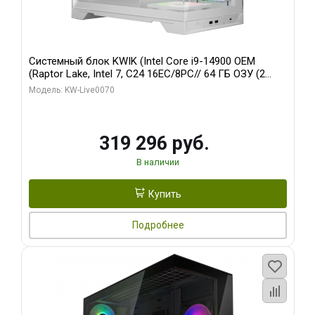
Системный блок KWIK (Intel Core i9-14900 OEM
(Raptor Lake, Intel 7, C24 16EC/8PC// 64 ГБ ОЗУ (2
модуля)/ Gigabyte RTX5080 XTREME WATERFORCE
Модель: KW-Live0070
16GB GDDR7 256bit/ 960 ГБ SSD)
319 296 руб.
В наличии
Купить
Подробнее