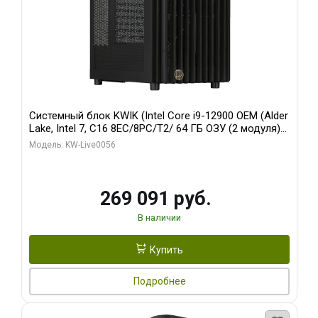
Системный блок KWIK (Intel Core i9-12900 OEM (Alder
Lake, Intel 7, C16 8EC/8PC/T2/ 64 ГБ ОЗУ (2 модуля)/
Palit RTX5080 INFINITY 3 OC 16GB GDDR7 256bit 3xDP
Модель: KW-Live0056
H/ 1 ТБ SSD)
269 091 руб.
В наличии
Купить
Подробнее