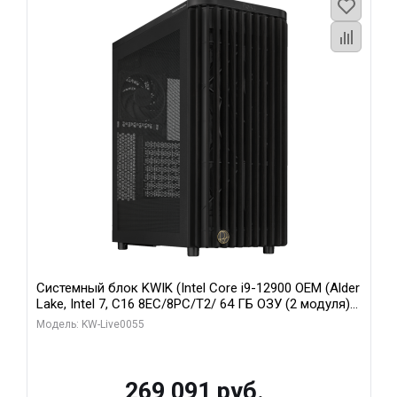
Системный блок KWIK (Intel Core i9-12900 OEM (Alder
Lake, Intel 7, C16 8EC/8PC/T2/ 64 ГБ ОЗУ (2 модуля)/
MSI RTX5080 SHADOW 3X OC 16GB GDDR7 256bit 3xDP
Модель: KW-Live0055
HDMI/ 1 ТБ SSD)
269 091 руб.