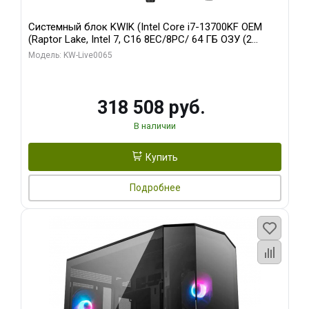
Системный блок KWIK (Intel Core i7-13700KF OEM
(Raptor Lake, Intel 7, C16 8EC/8PC/ 64 ГБ ОЗУ (2
модуля)/ ASUS RTX5080 PROART OC 16GB GDDR7
Модель: KW-Live0065
256bit Type-C DP 2/ 1 ТБ SSD)
318 508 руб.
В наличии
Купить
Подробнее