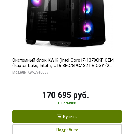
Системный блок KWIK (Intel Core i7-13700KF OEM
(Raptor Lake, Intel 7, C16 8EC/8PC/ 32 ГБ ОЗУ (2
модуля)/ Gigabyte RTX5070 AERO OC 12GB GDDR7
Модель: KW-Live0037
192bit 3xDP HDMI/ 1 ТБ SSD)
170 695 руб.
В наличии
Купить
Подробнее