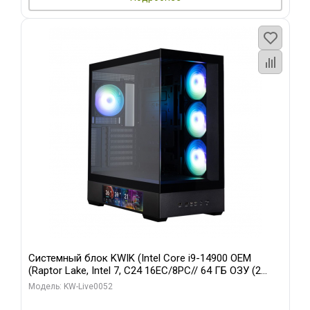
Системный блок KWIK (Intel Core i9-14900 OEM
(Raptor Lake, Intel 7, C24 16EC/8PC// 64 ГБ ОЗУ (2
модуля)/ Palit RTX5080 GAMINGPRO OC 16GB GDDR7
Модель: KW-Live0052
256bit 3xDP HD/ 512 ГБ SSD)