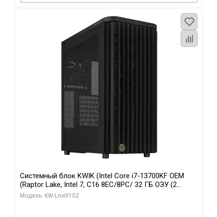
Системный блок KWIK (Intel Core i7-13700KF OEM
(Raptor Lake, Intel 7, C16 8EC/8PC/ 32 ГБ ОЗУ (2
модуля)/ Afox RTX4090 24GB GDDR6X 384-Bit 3xDP
Модель: KW-Live0102
HDMI ATX Turbo/ 960 ГБ SSD)