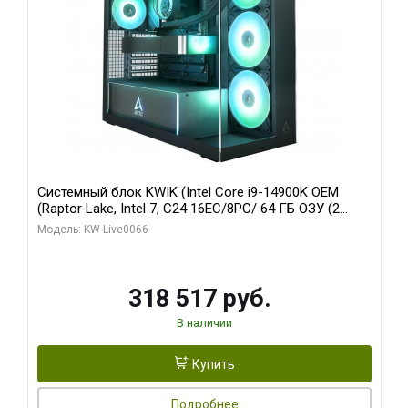
Системный блок KWIK (Intel Core i9-14900K OEM
(Raptor Lake, Intel 7, C24 16EC/8PC/ 64 ГБ ОЗУ (2
модуля)/ Gigabyte RTX5080 XTREME WATERFORCE
Модель: KW-Live0066
16GB GDDR7 256bit/ 1 ТБ SSD)
318 517 руб.
В наличии
Купить
Подробнее