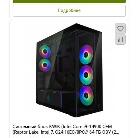
Подробнее
Системный блок KWIK (Intel Core i9-14900 OEM
(Raptor Lake, Intel 7, C24 16EC/8PC// 64 ГБ ОЗУ (2
модуля)/ Afox RTX4090 24GB GDDR6X 384-Bit 3xDP