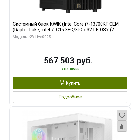
Системный блок KWIK (Intel Core i7-13700KF OEM
(Raptor Lake, Intel 7, C16 8EC/8PC/ 32 ГБ ОЗУ (2
модуля)/ Afox RTX4090 24GB GDDR6X 384-Bit 3xDP
Модель: KW-Live0095
HDMI ATX Turbo/ 512 ГБ SSD)
567 503 руб.
В наличии
Купить
Подробнее