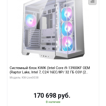
Системный блок KWIK (Intel Core i9-13900KF OEM
(Raptor Lake, Intel 7, C24 16EC/8P/ 32 ГБ ОЗУ (2
модуля)/ Gigabyte RX9070XT GAMING OC 16GB GDDR6
Модель: KW-Live0038
256bit 2xDP 2/ 960 ГБ SSD)
170 698 руб.
В наличии