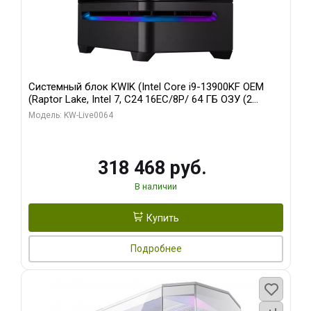
Системный блок KWIK (Intel Core i9-13900KF OEM
(Raptor Lake, Intel 7, C24 16EC/8P/ 64 ГБ ОЗУ (2
модуля)/ ASUS RTX5080 PROART OC 16GB GDDR7
Модель: KW-Live0064
256bit Type-C DP 2/ 512 ГБ SSD)
318 468 руб.
В наличии
Купить
Подробнее