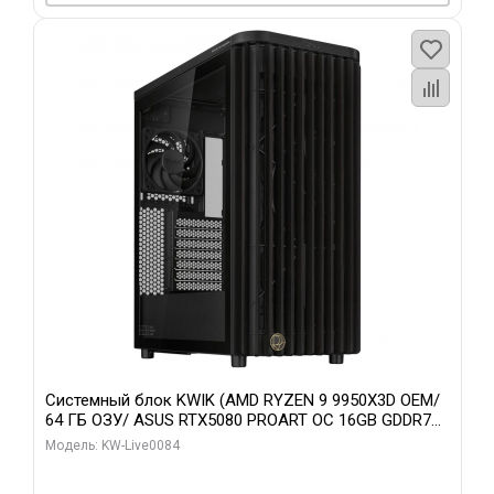
Системный блок KWIK (AMD RYZEN 9 9950X3D OEM/
64 ГБ ОЗУ/ ASUS RTX5080 PROART OC 16GB GDDR7
256bit Type-C DP 2/ 960 ГБ SSD)
Модель: KW-Live0084