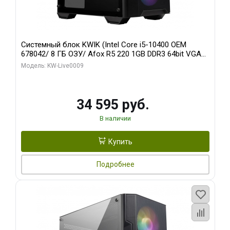
Системный блок KWIK (Intel Core i5-10400 OEM
678042/ 8 ГБ ОЗУ/ Afox R5 220 1GB DDR3 64bit VGA
DVI HDMI 1FAN LP RTL / 128 ГБ SSD)
Модель: KW-Live0009
34 595 руб.
В наличии
Купить
Подробнее