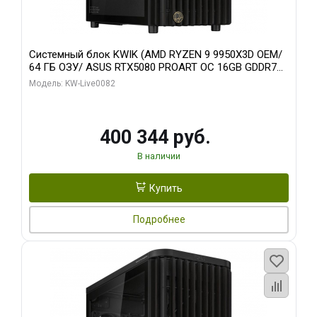
Системный блок KWIK (AMD RYZEN 9 9950X3D OEM/
64 ГБ ОЗУ/ ASUS RTX5080 PROART OC 16GB GDDR7
256bit Type-C DP 2/ 512 ГБ SSD)
Модель: KW-Live0082
400 344 руб.
В наличии
Купить
Подробнее