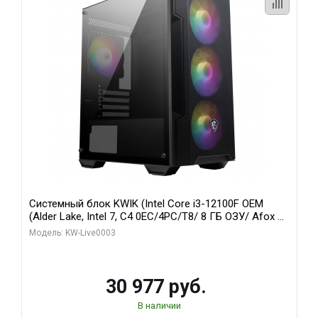
Системный блок KWIK (Intel Core i3-12100F OEM
(Alder Lake, Intel 7, C4 0EC/4PC/T8/ 8 ГБ ОЗУ/ Afox R5
220 1GB DDR3 64bit VGA DVI HDMI 1FAN LP RTL / 128
Модель: KW-Live0003
ГБ SSD)
30 977 руб.
В наличии