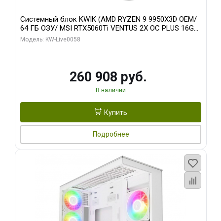
Системный блок KWIK (AMD RYZEN 9 9950X3D OEM/
64 ГБ ОЗУ/ MSI RTX5060Ti VENTUS 2X OC PLUS 16GB
GDDR7 128bit 3x/ 512 ГБ SSD)
Модель: KW-Live0058
260 908 руб.
В наличии
Купить
Подробнее