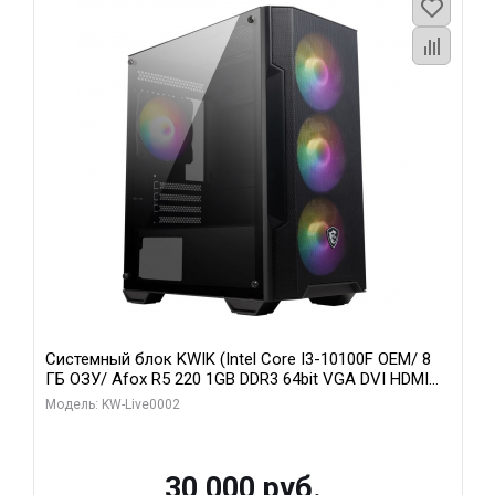
Системный блок KWIK (Intel Core I3-10100F OEM/ 8
ГБ ОЗУ/ Afox R5 220 1GB DDR3 64bit VGA DVI HDMI
1FAN LP RTL / 128 ГБ SSD)
Модель: KW-Live0002
30 000 руб.