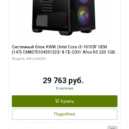
Системный блок KWIK (Intel Core i3-10105F OEM
{147} CM8070104291323/ 8 ГБ ОЗУ/ Afox R5 220 1GB
DDR3 64bit VGA DVI HDMI 1FAN LP RTL / 128 ГБ SSD)
Модель: KW-Live0001
29 763 руб.
В наличии
Купить
Подробнее