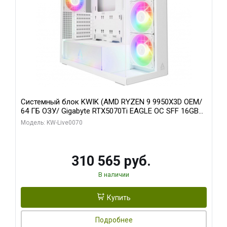
Системный блок KWIK (AMD RYZEN 9 9950X3D OEM/
64 ГБ ОЗУ/ Gigabyte RTX5070Ti EAGLE OC SFF 16GB
GDDR7 256bit 3x/ 512 ГБ SSD)
Модель: KW-Live0070
310 565 руб.
В наличии
Купить
Подробнее