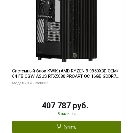
Системный блок KWIK (AMD RYZEN 9 9950X3D OEM/
64 ГБ ОЗУ/ ASUS RTX5080 PROART OC 16GB GDDR7
256bit Type-C DP 2/ 1 ТБ SSD)
Модель: KW-Live0085
407 787 руб.
В наличии
Купить