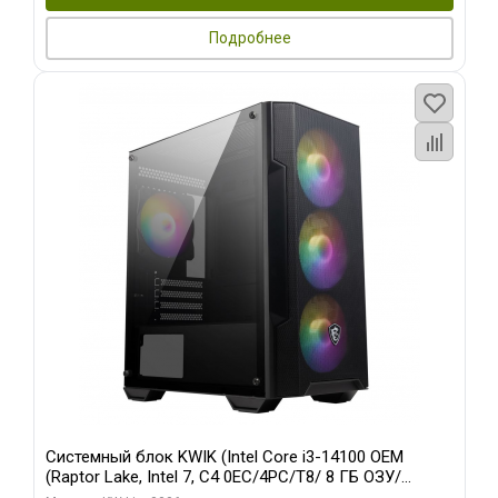
Подробнее
Системный блок KWIK (Intel Core i3-14100 OEM
(Raptor Lake, Intel 7, C4 0EC/4PC/T8/ 8 ГБ ОЗУ/
встроенная графика/ 128 ГБ SSD)