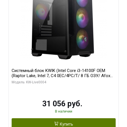
Системный блок KWIK (Intel Core i3-14100F OEM
(Raptor Lake, Intel 7, C4 0EC/4PC/T/ 8 ГБ ОЗУ/ Afox
R5 220 1GB DDR3 64bit VGA DVI HDMI 1FAN LP RTL /
Модель: KW-Live0004
128 ГБ SSD)
31 056 руб.
В наличии
Купить