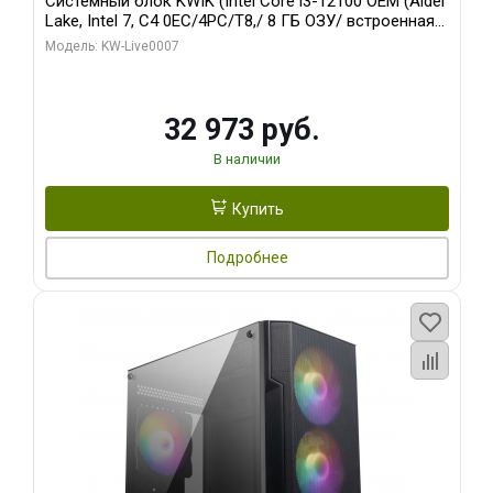
Системный блок KWIK (Intel Core i3-12100 OEM (Alder
Lake, Intel 7, C4 0EC/4PC/T8,/ 8 ГБ ОЗУ/ встроенная
графика/ 128 ГБ SSD)
Модель: KW-Live0007
32 973 руб.
В наличии
Купить
Подробнее