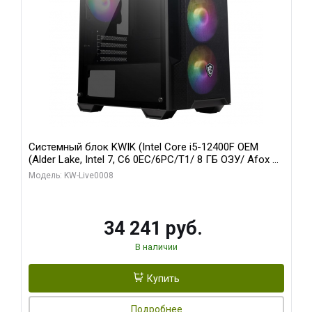
Системный блок KWIK (Intel Core i5-12400F OEM
(Alder Lake, Intel 7, C6 0EC/6PC/T1/ 8 ГБ ОЗУ/ Afox R5
220 1GB DDR3 64bit VGA DVI HDMI 1FAN LP RTL / 128
Модель: KW-Live0008
ГБ SSD)
34 241 руб.
В наличии
Купить
Подробнее