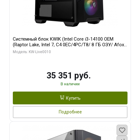
Системный блок KWIK (Intel Core i3-14100 OEM
(Raptor Lake, Intel 7, C4 0EC/4PC/T8/ 8 ГБ ОЗУ/ Afox
R5 220 1GB DDR3 64bit VGA DVI HDMI 1FAN LP RTL /
Модель: KW-Live0010
128 ГБ SSD)
35 351 руб.
В наличии
Купить
Подробнее