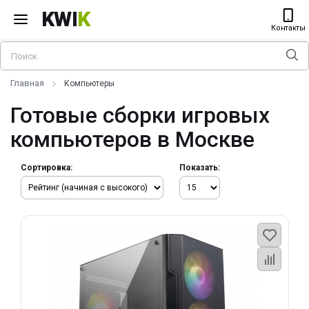
KWI
K
Контакты
Главная
Компьютеры
Готовые сборки игровых
компьютеров в Москве
Сортировка:
Показать: