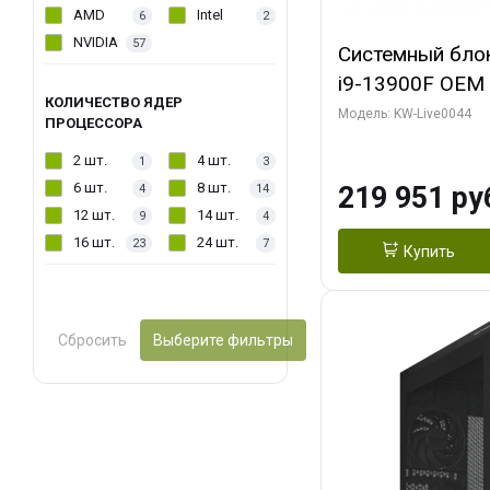
AMD
Intel
6
2
NVIDIA
57
Системный блок 
i9-13900F OEM (
КОЛИЧЕСТВО ЯДЕР
7, Efficient-co/
Модель: KW-Live0044
ПРОЦЕССОРА
модуля)/ Gigab
2 шт.
4 шт.
1
3
AERO OC 16GB 
6 шт.
8 шт.
219 951 ру
4
14
HD/ 512 ГБ SSD
12 шт.
14 шт.
9
4
16 шт.
24 шт.
23
7
Купить
Сбросить
Выберите фильтры