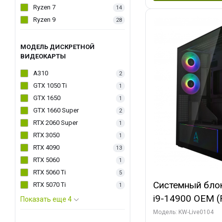
Ryzen 7
14
Ryzen 9
28
МОДЕЛЬ ДИСКРЕТНОЙ
ВИДЕОКАРТЫ
A310
2
GTX 1050 Ti
1
GTX 1650
1
GTX 1660 Super
2
RTX 2060 Super
1
RTX 3050
1
RTX 4090
13
RTX 5060
1
RTX 5060 Ti
5
Системный блок 
RTX 5070 Ti
1
i9-14900 OEM (Ra
Показать еще 4
C24 16EC/8PC//
Модель: KW-Live0104