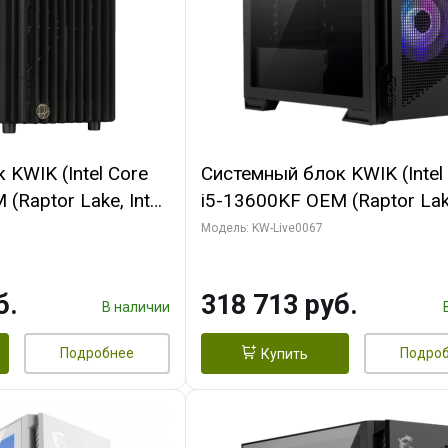
KWIK (Intel Core
Системный блок KWIK (Intel
(Raptor Lake, Intel
i5-13600KF OEM (Raptor Lake
/ 32 ГБ ОЗУ (2
7, C14 8EC/6PC/ 64 ГБ ОЗУ/ 
Модель: KW-Live0067
 RTX4090 24GB
RTX5080 GAMINGPRO OC 1
t 3xDP HDMI ATX
GDDR7 256bit 3xDP HD/ 96
б.
318 713 руб.
SSD)
SSD)
В наличии
Подробнее
Подро
Купить