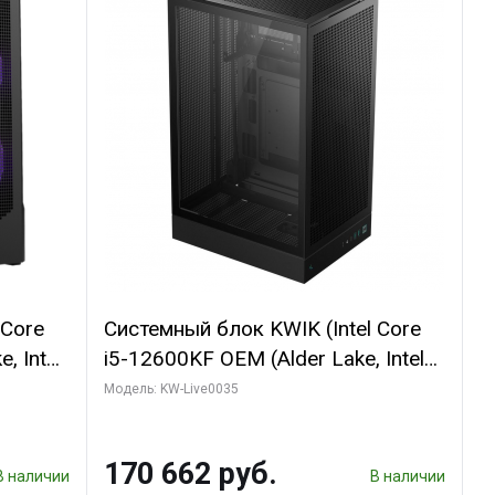
 Core
Системный блок KWIK (Intel Core
, Intel
i5-12600KF OEM (Alder Lake, Intel
(2
7, C10 4EC/6PC// 64 ГБ ОЗУ/ Ninja
Модель: KW-Live0035
Sinotex GTX1650 4GB 128bit
R7
GDDR6 DVI DP HDMI 2/ 960 ГБ
170 662 руб.
D)
SSD)
В наличии
В наличии