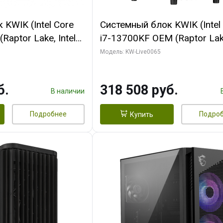
KWIK (Intel Core
Системный блок KWIK (Intel
Raptor Lake, Intel
i7-13700KF OEM (Raptor Lake
 32 ГБ ОЗУ (2
7, C16 8EC/8PC/ 64 ГБ ОЗУ 
Модель: KW-Live0065
yte RTX5070Ti
модуля)/ ASUS RTX5080 P
GDDR7 256bit 3xDP
OC 16GB GDDR7 256bit Typ
б.
318 508 руб.
)
2/ 1 ТБ SSD)
В наличии
Подробнее
Подро
Купить