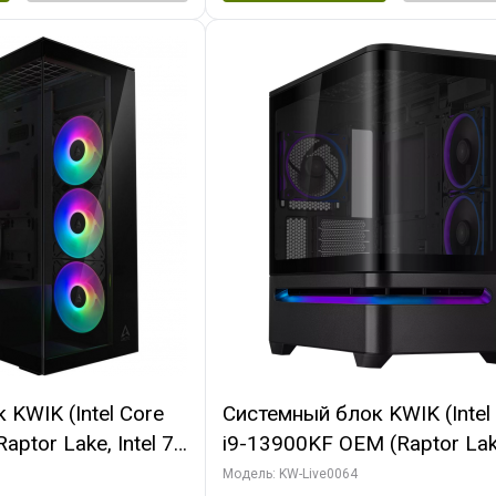
KWIK (Intel Core
Системный блок KWIK (Intel
ptor Lake, Intel 7,
i9-13900KF OEM (Raptor Lake
 64 ГБ ОЗУ (2
7, C24 16EC/8P/ 64 ГБ ОЗУ 
Модель: KW-Live0064