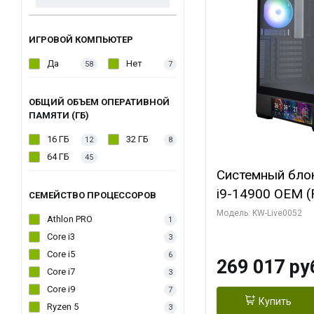
ИГРОВОЙ КОМПЬЮТЕР
Да
Нет
58
7
ОБЩИЙ ОБЪЕМ ОПЕРАТИВНОЙ
ПАМЯТИ (ГБ)
16 ГБ
32 ГБ
12
8
64 ГБ
45
Системный блок 
i9-14900 OEM (Ra
СЕМЕЙСТВО ПРОЦЕССОРОВ
C24 16EC/8PC//
Модель: KW-Live0052
Athlon PRO
1
модуля)/ Palit
Core i3
3
GAMINGPRO OC
Core i5
6
269 017 ру
256bit 3xDP HD
Core i7
3
Core i9
7
Купить
Ryzen 5
3