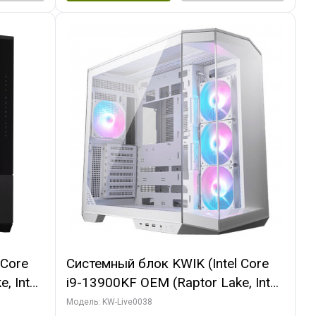
 Core
Системный блок KWIK (Intel Core
, Intel
i9-13900KF OEM (Raptor Lake, Intel
(2
7, C24 16EC/8P/ 32 ГБ ОЗУ (2
Модель: KW-Live0038