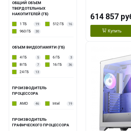
модуля)/ Afox
ОБЩИЙ ОБЪЕМ
ТВЕРДОТЕЛЬНЫХ
GDDR6X 384-Bi
НАКОПИТЕЛЕЙ (ГБ)
614 857 ру
Turbo/ 1 ТБ SS
1 ТБ
512 ГБ
19
16
Купить
960 ГБ
30
ОБЪЕМ ВИДЕОПАМЯТИ (ГБ)
4 ГБ
6 ГБ
5
3
8 ГБ
16 ГБ
7
36
24 ГБ
13
ПРОИЗВОДИТЕЛЬ
ПРОЦЕССОРА
AMD
Intel
46
19
ПРОИЗВОДИТЕЛЬ
ГРАФИЧЕСКОГО ПРОЦЕССОРА