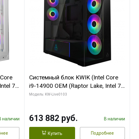
 Core
Системный блок KWIK (Intel Core
ntel 7,
i9-14900 OEM (Raptor Lake, Intel 7,
(2
C24 16EC/8PC// 64 ГБ ОЗУ (2
Модель: KW-Live0103
модуля)/ Afox RTX4090 24GB
B
GDDR6X 384-Bit 3xDP HDMI ATX
613 882 руб.
Turbo/ 960 ГБ SSD)
В наличии
В наличии
бнее
Подробнее
Купить