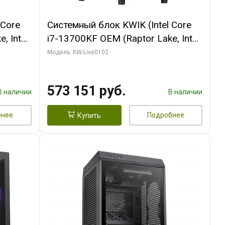
 Core
Системный блок KWIK (Intel Core
, Intel
i7-13700KF OEM (Raptor Lake, Intel
(2
7, C16 8EC/8PC/ 32 ГБ ОЗУ (2
Модель: KW-Live0102
ROART
модуля)/ Afox RTX4090 24GB
e-C DP
GDDR6X 384-Bit 3xDP HDMI ATX
573 151 руб.
Turbo/ 960 ГБ SSD)
В наличии
В наличии
бнее
Подробнее
Купить