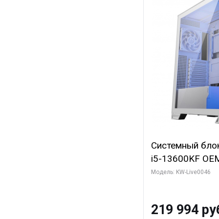
Системный блок 
i5-13600KF OEM 
7, C14 8EC/6PC
Модель: KW-Live0046
Gigabyte RTX5
8GB GDDR7 128b
219 994 ру
SSD)