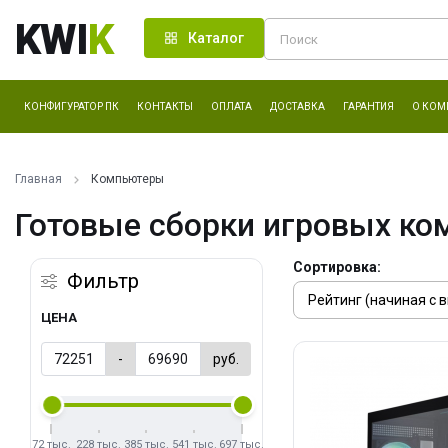
KWI
K
Каталог
КОНФИГУРАТОР ПК
КОНТАКТЫ
ОПЛАТА
ДОСТАВКА
ГАРАНТИЯ
О КОМ
Главная
Компьютеры
Готовые сборки игровых ко
Сортировка:
Фильтр
ЦЕНА
-
руб.
72 тыс.
228 тыс.
385 тыс.
541 тыс.
697 тыс.