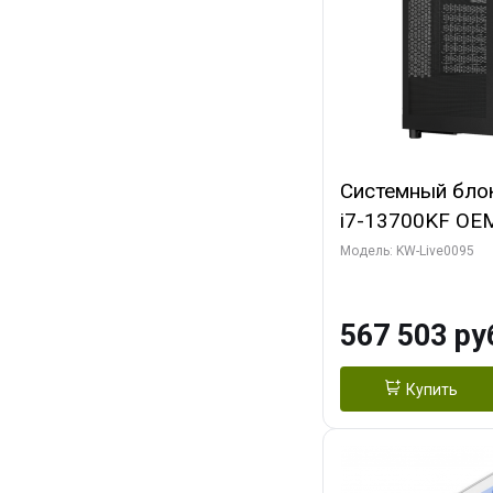
Системный блок 
i7-13700KF OEM 
7, C16 8EC/8PC
Модель: KW-Live0095
модуля)/ Afox
GDDR6X 384-Bi
567 503 ру
Turbo/ 512 ГБ 
Купить