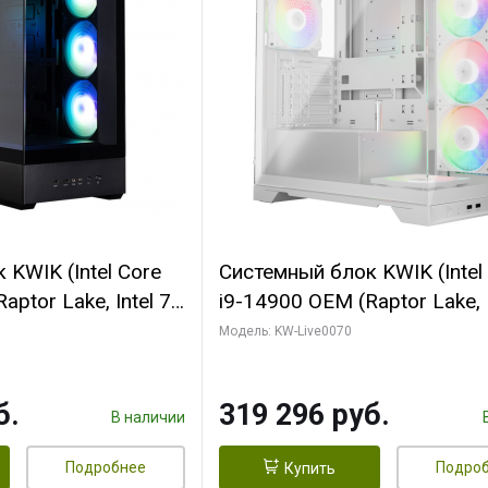
KWIK (Intel Core
Системный блок KWIK (Intel
ptor Lake, Intel 7,
i9-14900 OEM (Raptor Lake, I
 64 ГБ ОЗУ (2
C24 16EC/8PC// 64 ГБ ОЗУ 
Модель: KW-Live0070
 RTX5080
модуля)/ Gigabyte RTX5080
 16GB GDDR7
XTREME WATERFORCE 16G
б.
319 296 руб.
/ 512 ГБ SSD)
GDDR7 256bit/ 960 ГБ SSD)
В наличии
Подробнее
Подро
Купить