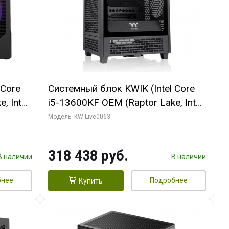
 Core
Системный блок KWIK (Intel Core
, Intel
i5-13600KF OEM (Raptor Lake, Intel
Palit
7, C14 8EC/6PC/ 64 ГБ ОЗУ/ MSI
Модель: KW-Live0063
6GB
RTX5080 VENTUS 3X OC 16GB
0 ГБ
GDDR7 256bit 3xDP HDMI/ 512 ГБ
318 438 руб.
SSD)
В наличии
В наличии
бнее
Подробнее
Купить