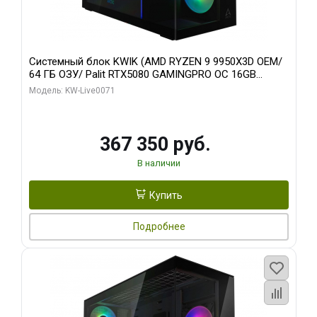
Системный блок KWIK (AMD RYZEN 9 9950X3D OEM/
64 ГБ ОЗУ/ Palit RTX5080 GAMINGPRO OC 16GB
GDDR7 256bit 3xDP HD/ 960 ГБ SSD)
Модель: KW-Live0071
367 350 руб.
В наличии
Купить
Подробнее