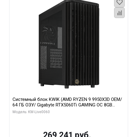
Системный блок KWIK (AMD RYZEN 9 9950X3D OEM/
64 ГБ ОЗУ/ Gigabyte RTX5060Ti GAMING OC 8GB
GDDR7 128bit 3xDP H/ 1 ТБ SSD)
Модель: KW-Live0060
269 241 руб.