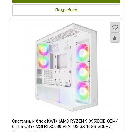
Подробнее
Системный блок KWIK (AMD RYZEN 9 9950X3D OEM/
64 ГБ ОЗУ/ MSI RTX5080 VENTUS 3X 16GB GDDR7
256bit 3xDP HDMI 3F/ 960 ГБ SSD)