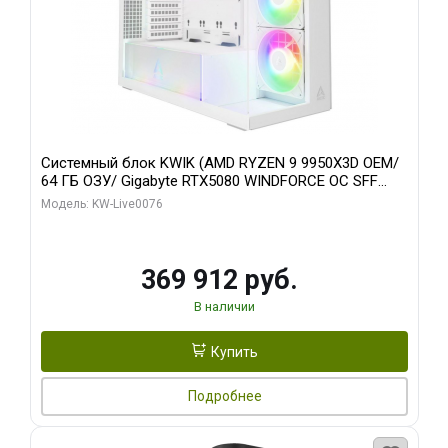
Системный блок KWIK (AMD RYZEN 9 9950X3D OEM/
64 ГБ ОЗУ/ Gigabyte RTX5080 WINDFORCE OC SFF
16GB GDDR7 256bit / 960 ГБ SSD)
Модель: KW-Live0076
369 912 руб.
В наличии
Купить
Подробнее