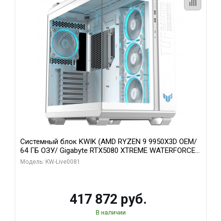
Системный блок KWIK (AMD RYZEN 9 9950X3D OEM/
64 ГБ ОЗУ/ Gigabyte RTX5080 XTREME WATERFORCE
16GB GDDR7 256bit/ 1 ТБ SSD)
Модель: KW-Live0081
417 872 руб.
В наличии