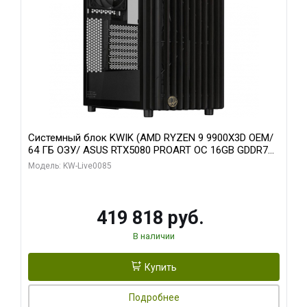
Системный блок KWIK (AMD RYZEN 9 9900X3D OEM/
64 ГБ ОЗУ/ ASUS RTX5080 PROART OC 16GB GDDR7
256bit Type-C DP 2/ 960 ГБ SSD)
Модель: KW-Live0085
419 818 руб.
В наличии
Купить
Подробнее