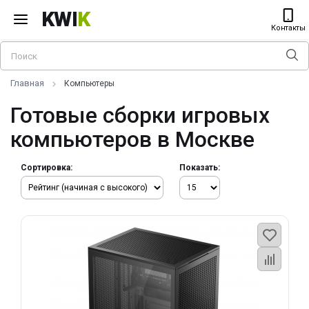
KWI
K
Контакты
Главная
Компьютеры
Готовые сборки игровых
компьютеров в Москве
Сортировка:
Показать: