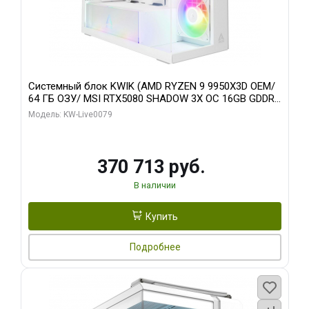
Системный блок KWIK (AMD RYZEN 9 9950X3D OEM/
64 ГБ ОЗУ/ MSI RTX5080 SHADOW 3X OC 16GB GDDR7
256bit 3xDP HDMI/ 960 ГБ SSD)
Модель: KW-Live0079
370 713 руб.
В наличии
Купить
Подробнее