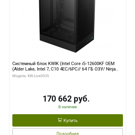
Системный блок KWIK (Intel Core i5-12600KF OEM
(Alder Lake, Intel 7, C10 4EC/6PC// 64 ГБ ОЗУ/ Ninja
Sinotex GTX1650 4GB 128bit GDDR6 DVI DP HDMI 2/
Модель: KW-Live0035
960 ГБ SSD)
170 662 руб.
В наличии
Купить
Подробнее