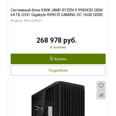
Системный блок KWIK (AMD RYZEN 9 9900X3D OEM/
64 ГБ ОЗУ/ Gigabyte RX9070 GAMING OC 16GB GDDR6
256bit 2xDP 2xH/ 960 ГБ SSD)
Модель: KW-Live0051
268 978 руб.
В наличии
Купить
Подробнее