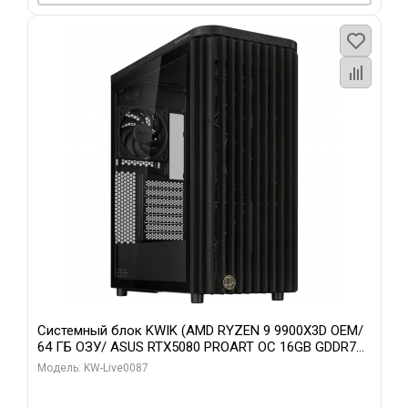
Системный блок KWIK (AMD RYZEN 9 9900X3D OEM/
64 ГБ ОЗУ/ ASUS RTX5080 PROART OC 16GB GDDR7
256bit Type-C DP 2/ 1 ТБ SSD)
Модель: KW-Live0087