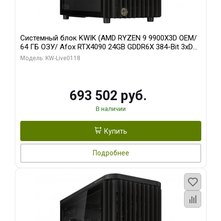
Системный блок KWIK (AMD RYZEN 9 9900X3D OEM/
64 ГБ ОЗУ/ Afox RTX4090 24GB GDDR6X 384-Bit 3xDP
HDMI ATX Turbo/ 960 ГБ SSD)
Модель: KW-Live0118
693 502 руб.
В наличии
Купить
Подробнее