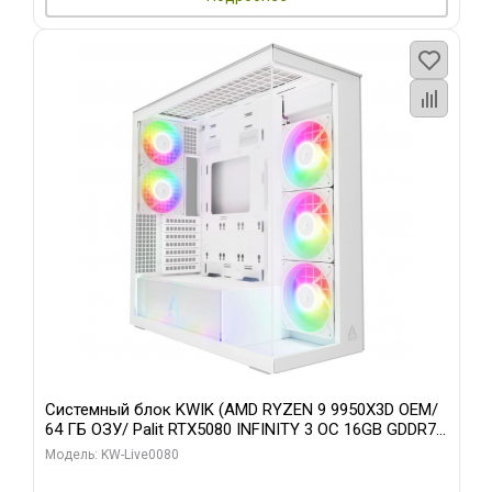
Системный блок KWIK (AMD RYZEN 9 9950X3D OEM/
64 ГБ ОЗУ/ Palit RTX5080 INFINITY 3 OC 16GB GDDR7
256bit 3xDP H/ 960 ГБ SSD)
Модель: KW-Live0080