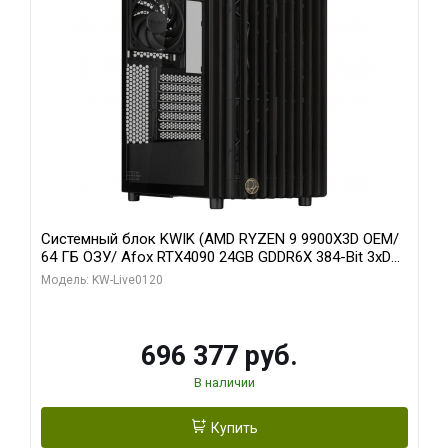
Системный блок KWIK (AMD RYZEN 9 9900X3D OEM/
64 ГБ ОЗУ/ Afox RTX4090 24GB GDDR6X 384-Bit 3xDP
HDMI ATX Turbo/ 1 ТБ SSD)
Модель: KW-Live0120
696 377 руб.
В наличии
Купить