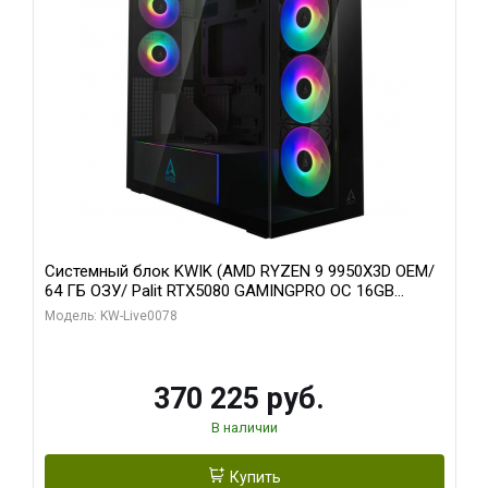
Системный блок KWIK (AMD RYZEN 9 9950X3D OEM/
64 ГБ ОЗУ/ Palit RTX5080 GAMINGPRO OC 16GB
GDDR7 256bit 3xDP HD/ 1 ТБ SSD)
Модель: KW-Live0078
370 225 руб.
В наличии
Купить