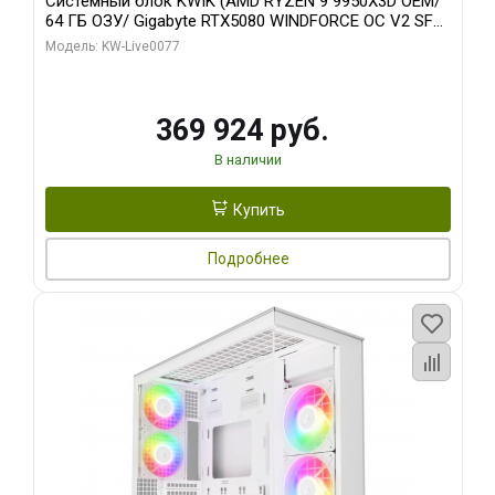
Системный блок KWIK (AMD RYZEN 9 9950X3D OEM/
64 ГБ ОЗУ/ Gigabyte RTX5080 WINDFORCE OC V2 SFF
16GB GDDR7 256b/ 960 ГБ SSD)
Модель: KW-Live0077
369 924 руб.
В наличии
Купить
Подробнее