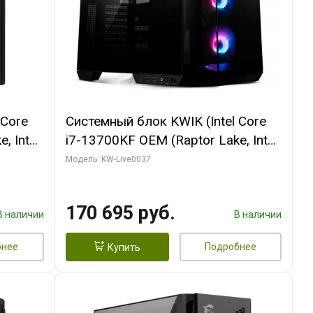
 Core
Системный блок KWIK (Intel Core
, Intel
i7-13700KF OEM (Raptor Lake, Intel
(2
7, C16 8EC/8PC/ 32 ГБ ОЗУ (2
Модель: KW-Live0037
ROART
модуля)/ Gigabyte RTX5070 AERO
e-C DP
OC 12GB GDDR7 192bit 3xDP
170 695 руб.
HDMI/ 1 ТБ SSD)
В наличии
В наличии
бнее
Подробнее
Купить