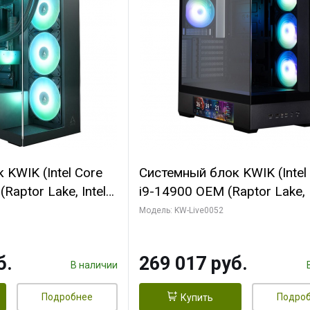
KWIK (Intel Core
Системный блок KWIK (Intel
Raptor Lake, Intel
i9-14900 OEM (Raptor Lake, I
C/ 64 ГБ ОЗУ (2
C24 16EC/8PC// 64 ГБ ОЗУ 
Модель: KW-Live0052
yte RTX5080
модуля)/ Palit RTX5080
FORCE 16GB
GAMINGPRO OC 16GB GDD
б.
269 017 руб.
1 ТБ SSD)
256bit 3xDP HD/ 512 ГБ SS
В наличии
Подробнее
Подро
Купить