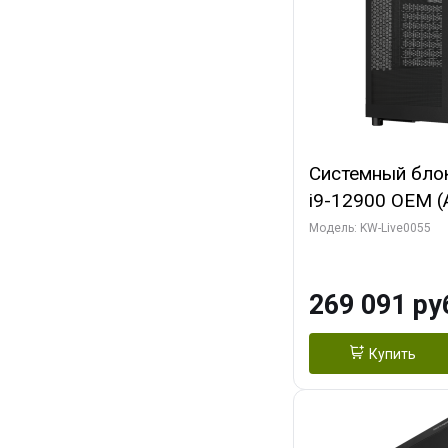
Системный блок 
i9-12900 OEM (Al
C16 8EC/8PC/T2
Модель: KW-Live0055
модуля)/ MSI 
3X OC 16GB GD
269 091 ру
HDMI/ 1 ТБ SS
Купить