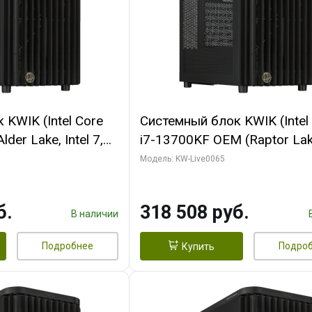
KWIK (Intel Core
Системный блок KWIK (Intel
der Lake, Intel 7,
i7-13700KF OEM (Raptor Lake
/ 64 ГБ ОЗУ (2
7, C16 8EC/8PC/ 64 ГБ ОЗУ 
Модель: KW-Live0065
RTX5080 SHADOW
модуля)/ ASUS RTX5080 P
DR7 256bit 3xDP
OC 16GB GDDR7 256bit Typ
б.
318 508 руб.
D)
2/ 1 ТБ SSD)
В наличии
Подробнее
Подро
Купить