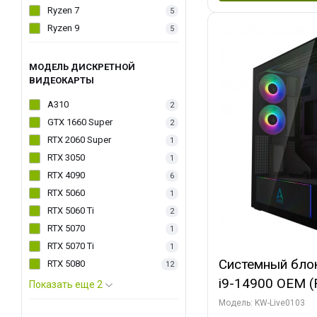
Ryzen 7
5
Ryzen 9
5
МОДЕЛЬ ДИСКРЕТНОЙ
ВИДЕОКАРТЫ
A310
2
GTX 1660 Super
2
RTX 2060 Super
1
RTX 3050
1
RTX 4090
6
RTX 5060
1
RTX 5060 Ti
2
RTX 5070
1
RTX 5070 Ti
1
Системный блок 
RTX 5080
12
i9-14900 OEM (Ra
Показать еще 2
C24 16EC/8PC//
Модель: KW-Live0103