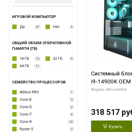
ИГРОВОЙ КОМПЬЮТЕР
Да
Нет
27
5
ОБЩИЙ ОБЪЕМ ОПЕРАТИВНОЙ
ПАМЯТИ (ГБ)
16 ГБ
32 ГБ
12
9
64 ГБ
11
Системный блок 
i9-14900K OEM (
СЕМЕЙСТВО ПРОЦЕССОРОВ
7, C24 16EC/8P
Модель: KW-Live0066
Athlon PRO
1
модуля)/ Gigab
Core i3
3
XTREME WATER
Core i5
2
318 517 ру
GDDR7 256bit/ 
Core i7
4
Core i9
10
Купить
Ryzen 5
2