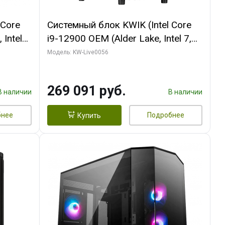
 Core
Системный блок KWIK (Intel Core
 Intel
i9-12900 OEM (Alder Lake, Intel 7,
C16 8EC/8PC/T2/ 64 ГБ ОЗУ (2
Модель: KW-Live0056
Ti
модуля)/ Palit RTX5080 INFINITY 3
t 3xDP
OC 16GB GDDR7 256bit 3xDP H/ 1
269 091 руб.
ТБ SSD)
В наличии
В наличии
бнее
Подробнее
Купить