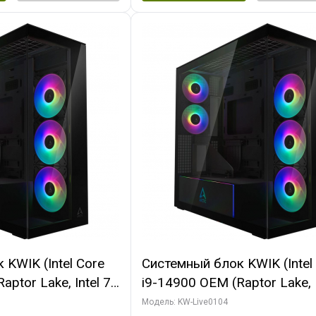
KWIK (Intel Core
Системный блок KWIK (Intel
ptor Lake, Intel 7,
i9-14900 OEM (Raptor Lake, I
 64 ГБ ОЗУ (2
C24 16EC/8PC// 64 ГБ ОЗУ 
Модель: KW-Live0104