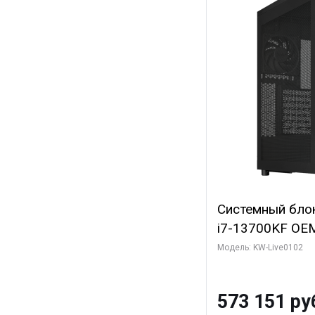
Системный блок 
i7-13700KF OEM 
7, C16 8EC/8PC
Модель: KW-Live0102
модуля)/ Afox
GDDR6X 384-Bi
573 151 ру
Turbo/ 960 ГБ 