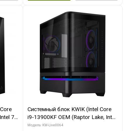
 Core
Системный блок KWIK (Intel Core
ntel 7,
i9-13900KF OEM (Raptor Lake, Intel
(2
7, C24 16EC/8P/ 64 ГБ ОЗУ (2
Модель: KW-Live0064