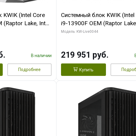
KWIK (Intel Core
Системный блок KWIK (Intel
(Raptor Lake, Intel
i9-13900F OEM (Raptor Lake,
/ 32 ГБ ОЗУ (2
7, Efficient-co/ 32 ГБ ОЗУ (2
Модель: KW-Live0044
yte RX9070XT
модуля)/ Gigabyte RTX5070
B GDDR6 256bit
AERO OC 16GB GDDR7 256bi
б.
219 951 руб.
 SSD)
HD/ 512 ГБ SSD)
В наличии
Подробнее
Подро
Купить