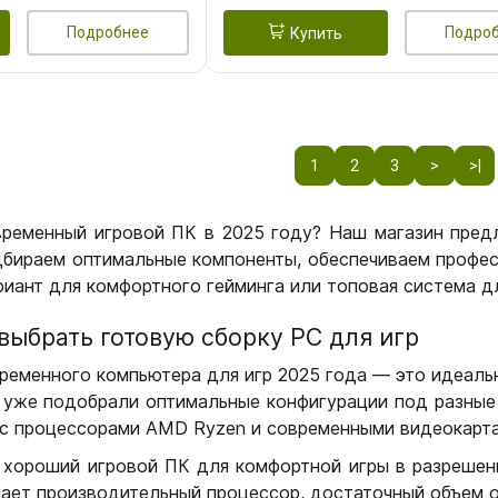
Подробнее
Подро
Купить
1
2
3
>
>|
временный игровой ПК в 2025 году? Наш магазин пред
бираем оптимальные компоненты, обеспечиваем профес
иант для комфортного гейминга или топовая система дл
выбрать готовую сборку РС для игр
ременного компьютера для игр 2025 года — это идеальн
уже подобрали оптимальные конфигурации под разные 
с процессорами AMD Ryzen и современными видеокарта
 хороший игровой ПК для комфортной игры в разрешении
чает производительный процессор, достаточный объем о