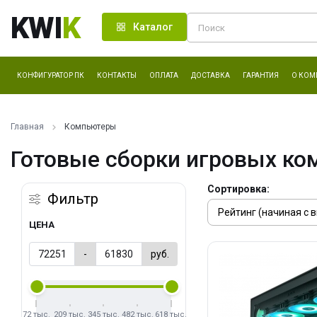
KWI
K
Каталог
КОНФИГУРАТОР ПК
КОНТАКТЫ
ОПЛАТА
ДОСТАВКА
ГАРАНТИЯ
О КОМ
Главная
Компьютеры
Готовые сборки игровых ко
Сортировка:
Фильтр
ЦЕНА
-
руб.
72 тыс.
209 тыс.
345 тыс.
482 тыс.
618 тыс.