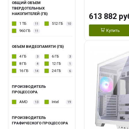
модуля)/ Afox
ОБЩИЙ ОБЪЕМ
ТВЕРДОТЕЛЬНЫХ
GDDR6X 384-Bi
НАКОПИТЕЛЕЙ (ГБ)
613 882 ру
Turbo/ 960 ГБ 
1 ТБ
512 ГБ
11
10
Купить
960 ГБ
11
ОБЪЕМ ВИДЕОПАМЯТИ (ГБ)
4 ГБ
6 ГБ
3
3
8 ГБ
12 ГБ
4
1
16 ГБ
24 ГБ
14
6
ПРОИЗВОДИТЕЛЬ
ПРОЦЕССОРА
AMD
Intel
13
19
ПРОИЗВОДИТЕЛЬ
ГРАФИЧЕСКОГО ПРОЦЕССОРА