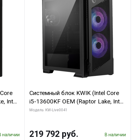
 Core
Системный блок KWIK (Intel Core
, Intel
i5-13600KF OEM (Raptor Lake, Intel
(2
7, C14 8EC/6PC/ 16 ГБ ОЗУ (2
Модель: KW-Live0041
GB
модуля)/ Palit RTX5080
 ATX
GAMINGPRO OC 16GB GDDR7
219 792 руб.
256bit 3xDP HD/ 512 ГБ SSD)
В наличии
В наличии