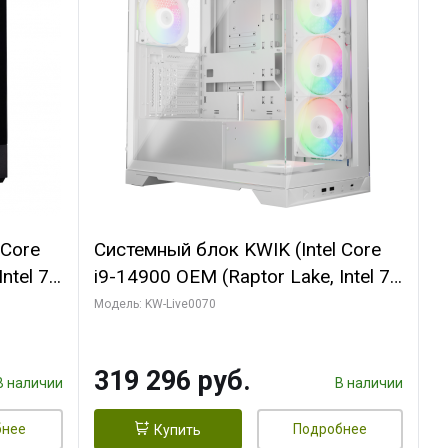
 Core
Системный блок KWIK (Intel Core
ntel 7,
i9-14900 OEM (Raptor Lake, Intel 7,
(2
C24 16EC/8PC// 64 ГБ ОЗУ (2
Модель: KW-Live0070
модуля)/ Gigabyte RTX5080
R7
XTREME WATERFORCE 16GB
319 296 руб.
D)
GDDR7 256bit/ 960 ГБ SSD)
В наличии
В наличии
бнее
Подробнее
Купить