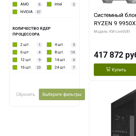
AMD
Intel
6
2
NVIDIA
57
Системный бло
RYZEN 9 9950X
КОЛИЧЕСТВО ЯДЕР
ОЗУ/ Gigabyte
Модель: KW-Live0081
ПРОЦЕССОРА
WATERFORCE 16
2 шт.
4 шт.
1
3
1 ТБ SSD)
6 шт.
8 шт.
417 872 ру
4
14
12 шт.
14 шт.
9
4
16 шт.
24 шт.
23
7
Купить
Сбросить
Выберите фильтры