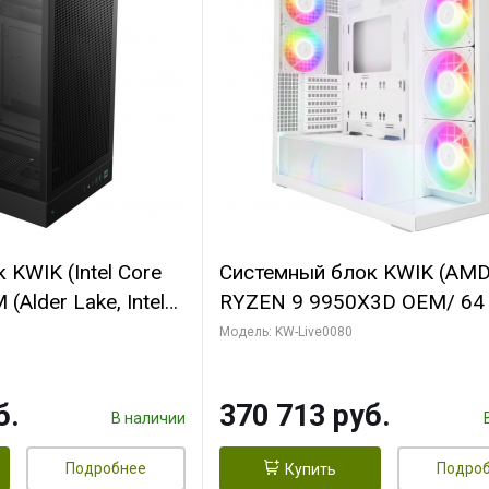
KWIK (Intel Core
Системный блок KWIK (AM
(Alder Lake, Intel
RYZEN 9 9950X3D OEM/ 64
/ 64 ГБ ОЗУ/ Ninja
ОЗУ/ Palit RTX5080 INFINIT
Модель: KW-Live0080
0 4GB 128bit
16GB GDDR7 256bit 3xDP H
HDMI 2/ 960 ГБ
ГБ SSD)
б.
370 713 руб.
В наличии
Подробнее
Подро
Купить