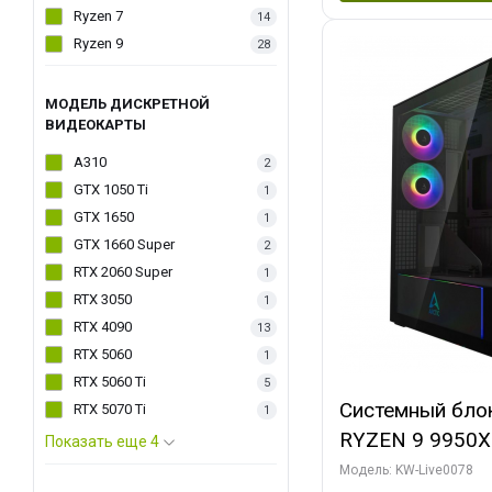
Ryzen 7
14
Ryzen 9
28
МОДЕЛЬ ДИСКРЕТНОЙ
ВИДЕОКАРТЫ
A310
2
GTX 1050 Ti
1
GTX 1650
1
GTX 1660 Super
2
RTX 2060 Super
1
RTX 3050
1
RTX 4090
13
RTX 5060
1
RTX 5060 Ti
5
Системный бло
RTX 5070 Ti
1
RYZEN 9 9950X
Показать еще 4
ОЗУ/ Palit RT
Модель: KW-Live0078