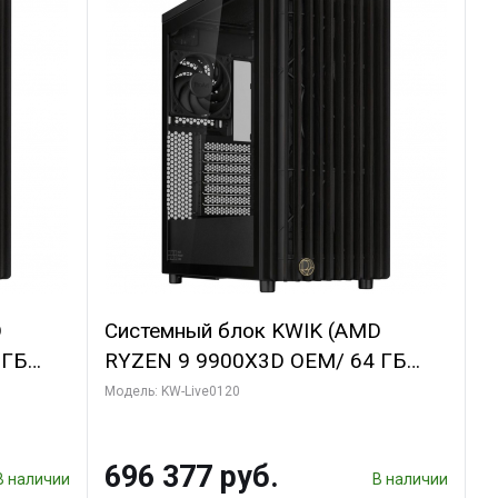
D
Системный блок KWIK (AMD
 ГБ
RYZEN 9 9900X3D OEM/ 64 ГБ
GDDR6X
ОЗУ/ Afox RTX4090 24GB GDDR6X
Модель: KW-Live0120
bo/ 960
384-Bit 3xDP HDMI ATX Turbo/ 1
ТБ SSD)
696 377 руб.
В наличии
В наличии