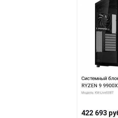
Системный бло
RYZEN 9 9900X
ОЗУ/ ASUS RTX
Модель: KW-Live0087
16GB GDDR7 256
ТБ SSD)
422 693 ру