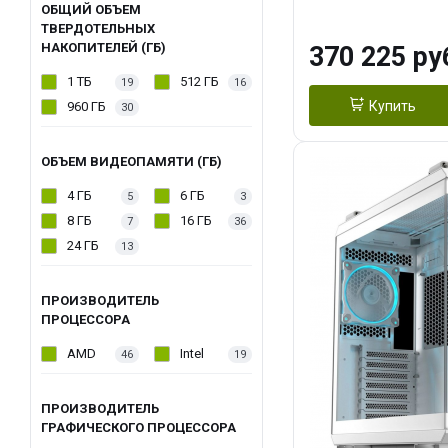
OC 16GB GDDR7
ОБЩИЙ ОБЪЕМ
ТВЕРДОТЕЛЬНЫХ
ТБ SSD)
НАКОПИТЕЛЕЙ (ГБ)
370 225 ру
1 ТБ
512 ГБ
19
16
Купить
960 ГБ
30
ОБЪЕМ ВИДЕОПАМЯТИ (ГБ)
4 ГБ
6 ГБ
5
3
8 ГБ
16 ГБ
7
36
24 ГБ
13
ПРОИЗВОДИТЕЛЬ
ПРОЦЕССОРА
AMD
Intel
46
19
ПРОИЗВОДИТЕЛЬ
ГРАФИЧЕСКОГО ПРОЦЕССОРА