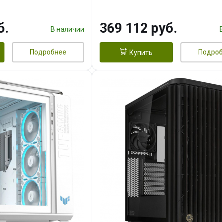
 256bit 3xDP HD/ 1
16GB GDDR7 256bit 3xDP H
3F/ 960 ГБ SSD)
б.
369 112 руб.
В наличии
Подробнее
Подро
Купить