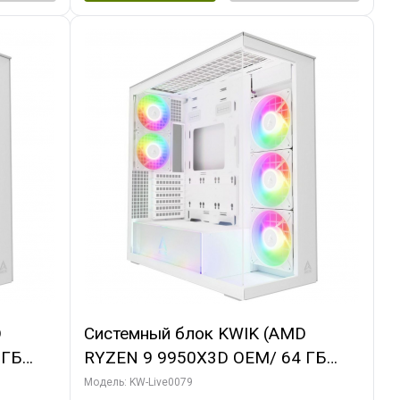
D
Системный блок KWIK (AMD
 ГБ
RYZEN 9 9950X3D OEM/ 64 ГБ
 3X
ОЗУ/ MSI RTX5080 SHADOW 3X OC
Модель: KW-Live0079