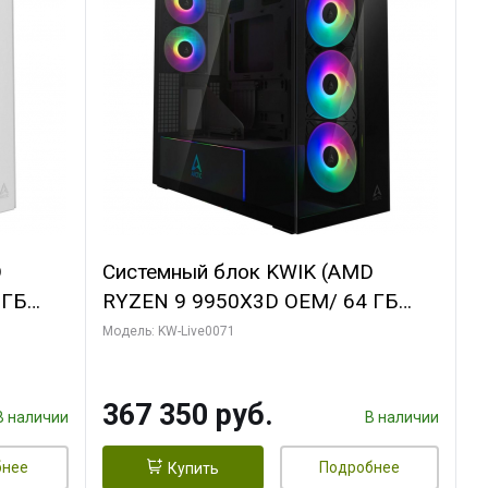
D
Системный блок KWIK (AMD
 ГБ
RYZEN 9 9950X3D OEM/ 64 ГБ
Y 3 OC
ОЗУ/ Palit RTX5080 GAMINGPRO
Модель: KW-Live0071
/ 960
OC 16GB GDDR7 256bit 3xDP HD/
960 ГБ SSD)
367 350 руб.
В наличии
В наличии
бнее
Подробнее
Купить