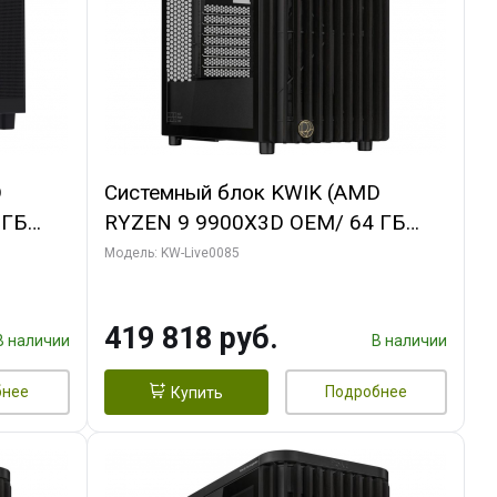
D
Системный блок KWIK (AMD
 ГБ
RYZEN 9 9900X3D OEM/ 64 ГБ
ING OC
ОЗУ/ ASUS RTX5080 PROART OC
Модель: KW-Live0085
xH/ 960
16GB GDDR7 256bit Type-C DP 2/
960 ГБ SSD)
419 818 руб.
В наличии
В наличии
бнее
Подробнее
Купить