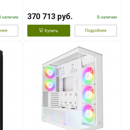
DMI
16GB GDDR7 256bit 3xDP HDMI/
960 ГБ SSD)
370 713 руб.
В наличии
В наличии
бнее
Подробнее
Купить