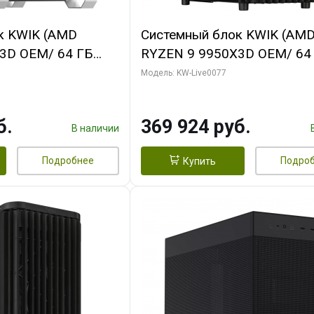
к KWIK (AMD
Системный блок KWIK (AM
3D OEM/ 64 ГБ
RYZEN 9 9950X3D OEM/ 64
 RTX5080 XTREME
ОЗУ/ Gigabyte RTX5080
Модель: KW-Live0077
GB GDDR7 256bit/
WINDFORCE OC V2 SFF 16G
GDDR7 256b/ 960 ГБ SSD)
б.
369 924 руб.
В наличии
Подробнее
Подро
Купить