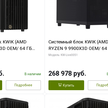
к KWIK (AMD
Системный блок KWIK (AM
3D OEM/ 64 ГБ
RYZEN 9 9900X3D OEM/ 64
 RTX5060Ti GAMING
ОЗУ/ Gigabyte RX9070 GAM
Модель: KW-Live0051
28bit 3xDP H/ 1
16GB GDDR6 256bit 2xDP 2
ГБ SSD)
б.
268 978 руб.
В наличии
Подробнее
Подро
Купить