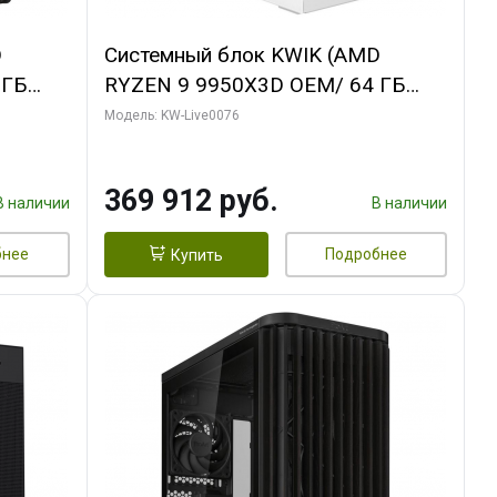
D
Системный блок KWIK (AMD
 ГБ
RYZEN 9 9950X3D OEM/ 64 ГБ
ОЗУ/ Gigabyte RTX5080
Модель: KW-Live0076
B
WINDFORCE OC SFF 16GB GDDR7
256bit / 960 ГБ SSD)
369 912 руб.
В наличии
В наличии
бнее
Подробнее
Купить