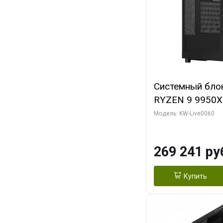
Системный бло
RYZEN 9 9950X
ОЗУ/ Gigabyte
Модель: KW-Live0060
OC 8GB GDDR7 1
ТБ SSD)
269 241 ру
Купить