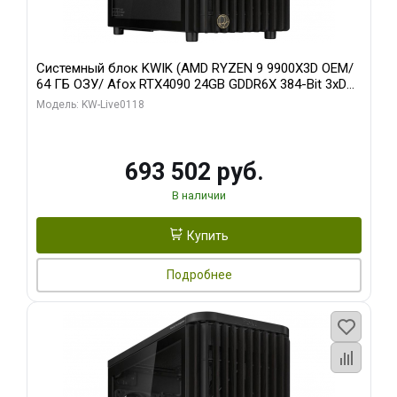
Системный блок KWIK (AMD RYZEN 9 9900X3D OEM/
64 ГБ ОЗУ/ Afox RTX4090 24GB GDDR6X 384-Bit 3xDP
HDMI ATX Turbo/ 960 ГБ SSD)
Модель: KW-Live0118
693 502 руб.
В наличии
Купить
Подробнее