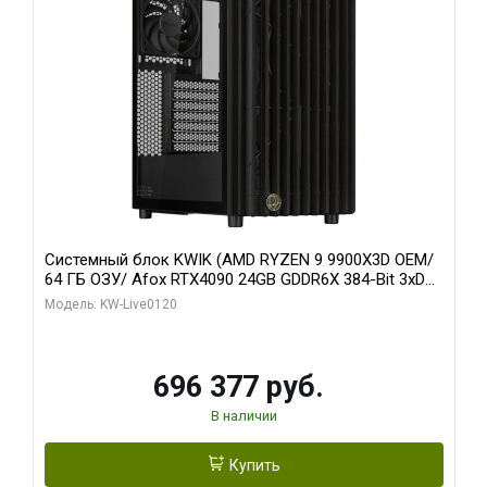
Системный блок KWIK (AMD RYZEN 9 9900X3D OEM/
64 ГБ ОЗУ/ Afox RTX4090 24GB GDDR6X 384-Bit 3xDP
HDMI ATX Turbo/ 1 ТБ SSD)
Модель: KW-Live0120
696 377 руб.
В наличии
Купить