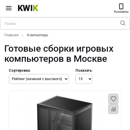
KWI
K
Контакты
Главная
Компьютеры
Готовые сборки игровых
компьютеров в Москве
Сортировка:
Показать: