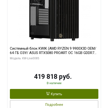
Системный блок KWIK (AMD RYZEN 9 9900X3D OEM/
64 ГБ ОЗУ/ ASUS RTX5080 PROART OC 16GB GDDR7
256bit Type-C DP 2/ 960 ГБ SSD)
Модель: KW-Live0085
419 818 руб.
В наличии
Купить
Подробнее