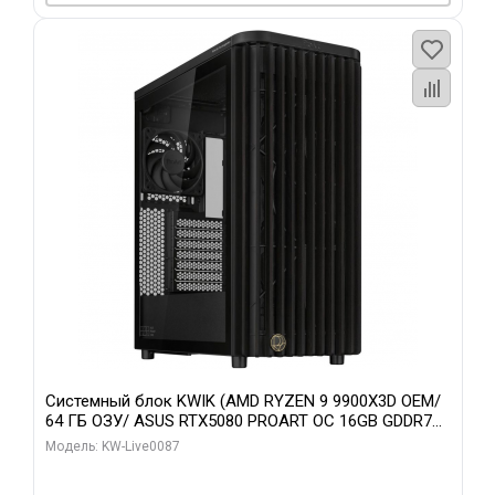
Системный блок KWIK (AMD RYZEN 9 9900X3D OEM/
64 ГБ ОЗУ/ ASUS RTX5080 PROART OC 16GB GDDR7
256bit Type-C DP 2/ 1 ТБ SSD)
Модель: KW-Live0087