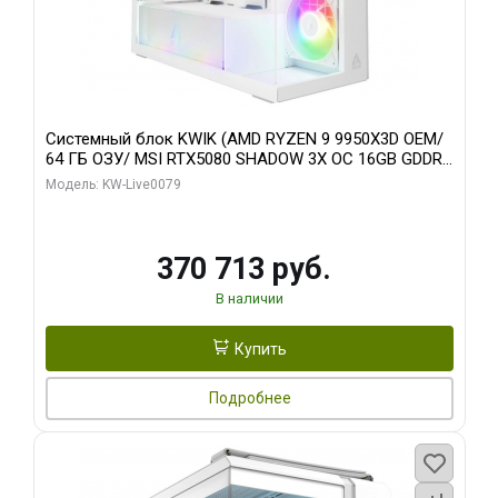
Системный блок KWIK (AMD RYZEN 9 9950X3D OEM/
64 ГБ ОЗУ/ MSI RTX5080 SHADOW 3X OC 16GB GDDR7
256bit 3xDP HDMI/ 960 ГБ SSD)
Модель: KW-Live0079
370 713 руб.
В наличии
Купить
Подробнее