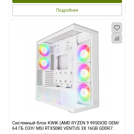
Подробнее
Системный блок KWIK (AMD RYZEN 9 9950X3D OEM/
64 ГБ ОЗУ/ MSI RTX5080 VENTUS 3X 16GB GDDR7
256bit 3xDP HDMI 3F/ 960 ГБ SSD)