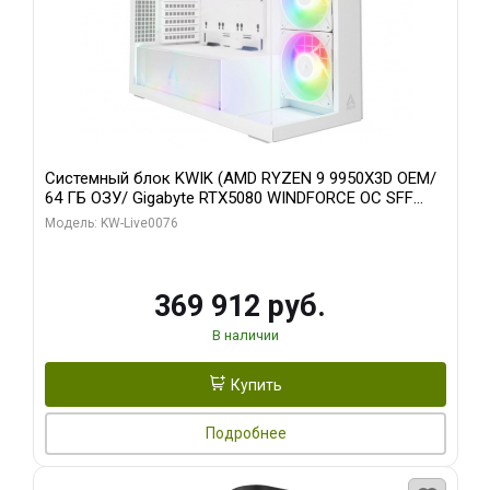
Системный блок KWIK (AMD RYZEN 9 9950X3D OEM/
64 ГБ ОЗУ/ Gigabyte RTX5080 WINDFORCE OC SFF
16GB GDDR7 256bit / 960 ГБ SSD)
Модель: KW-Live0076
369 912 руб.
В наличии
Купить
Подробнее