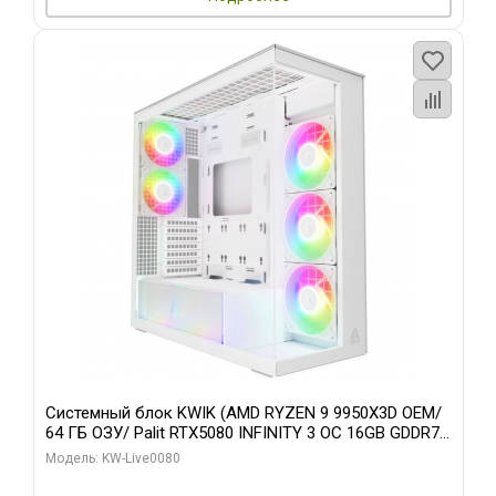
Системный блок KWIK (AMD RYZEN 9 9950X3D OEM/
64 ГБ ОЗУ/ Palit RTX5080 INFINITY 3 OC 16GB GDDR7
256bit 3xDP H/ 960 ГБ SSD)
Модель: KW-Live0080