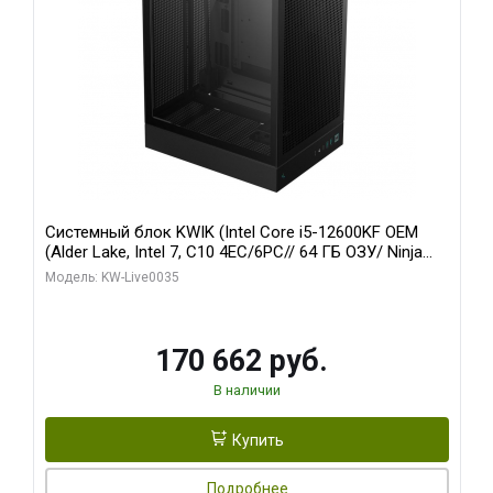
Системный блок KWIK (Intel Core i5-12600KF OEM
(Alder Lake, Intel 7, C10 4EC/6PC// 64 ГБ ОЗУ/ Ninja
Sinotex GTX1650 4GB 128bit GDDR6 DVI DP HDMI 2/
Модель: KW-Live0035
960 ГБ SSD)
170 662 руб.
В наличии
Купить
Подробнее