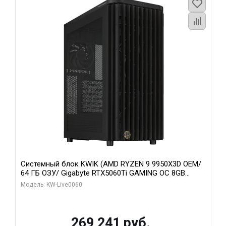
Системный блок KWIK (AMD RYZEN 9 9950X3D OEM/
64 ГБ ОЗУ/ Gigabyte RTX5060Ti GAMING OC 8GB
GDDR7 128bit 3xDP H/ 1 ТБ SSD)
Модель: KW-Live0060
269 241 руб.