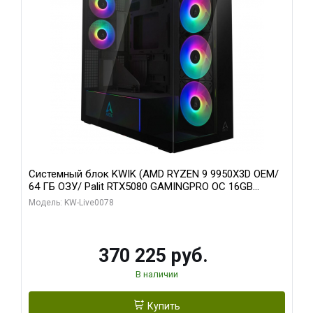
Системный блок KWIK (AMD RYZEN 9 9950X3D OEM/
64 ГБ ОЗУ/ Palit RTX5080 GAMINGPRO OC 16GB
GDDR7 256bit 3xDP HD/ 1 ТБ SSD)
Модель: KW-Live0078
370 225 руб.
В наличии
Купить