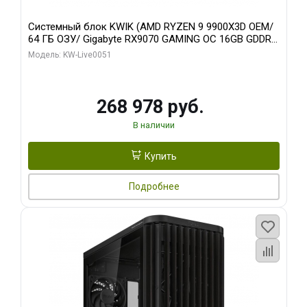
Системный блок KWIK (AMD RYZEN 9 9900X3D OEM/
64 ГБ ОЗУ/ Gigabyte RX9070 GAMING OC 16GB GDDR6
256bit 2xDP 2xH/ 960 ГБ SSD)
Модель: KW-Live0051
268 978 руб.
В наличии
Купить
Подробнее