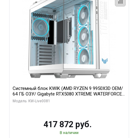
Системный блок KWIK (AMD RYZEN 9 9950X3D OEM/
64 ГБ ОЗУ/ Gigabyte RTX5080 XTREME WATERFORCE
16GB GDDR7 256bit/ 1 ТБ SSD)
Модель: KW-Live0081
417 872 руб.
В наличии