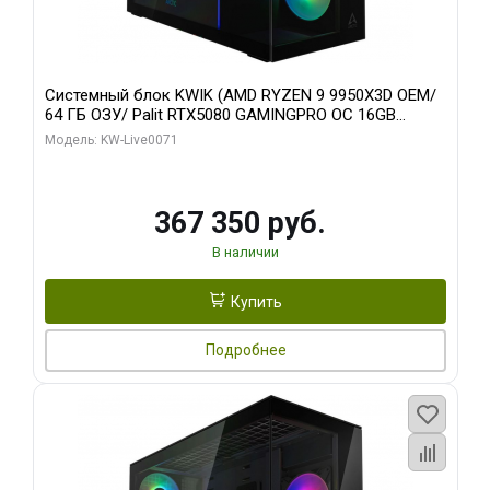
Системный блок KWIK (AMD RYZEN 9 9950X3D OEM/
64 ГБ ОЗУ/ Palit RTX5080 GAMINGPRO OC 16GB
GDDR7 256bit 3xDP HD/ 960 ГБ SSD)
Модель: KW-Live0071
367 350 руб.
В наличии
Купить
Подробнее