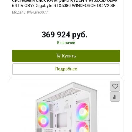
Системный блок KWIK (AMD RYZEN 9 9950X3D OEM/
64 ГБ ОЗУ/ Gigabyte RTX5080 WINDFORCE OC V2 SFF
16GB GDDR7 256b/ 960 ГБ SSD)
Модель: KW-Live0077
369 924 руб.
В наличии
Купить
Подробнее