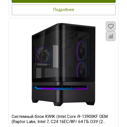
Подробнее
Системный блок KWIK (Intel Core i9-13900KF OEM
(Raptor Lake, Intel 7, C24 16EC/8P/ 64 ГБ ОЗУ (2
модуля)/ ASUS RTX5080 PROART OC 16GB GDDR7