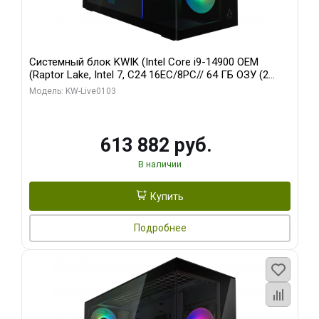
Системный блок KWIK (Intel Core i9-14900 OEM
(Raptor Lake, Intel 7, C24 16EC/8PC// 64 ГБ ОЗУ (2
модуля)/ Afox RTX4090 24GB GDDR6X 384-Bit 3xDP
Модель: KW-Live0103
HDMI ATX Turbo/ 960 ГБ SSD)
613 882 руб.
В наличии
Купить
Подробнее