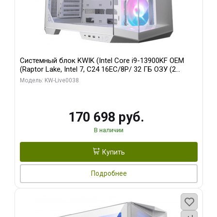
Системный блок KWIK (Intel Core i9-13900KF OEM
(Raptor Lake, Intel 7, C24 16EC/8P/ 32 ГБ ОЗУ (2
модуля)/ Gigabyte RX9070XT GAMING OC 16GB GDDR6
Модель: KW-Live0038
256bit 2xDP 2/ 960 ГБ SSD)
170 698 руб.
В наличии
Купить
Подробнее