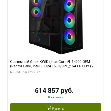
Системный блок KWIK (Intel Core i9-14900 OEM
(Raptor Lake, Intel 7, C24 16EC/8PC// 64 ГБ ОЗУ (2
модуля)/ Afox RTX4090 24GB GDDR6X 384-Bit 3xDP
Модель: KW-Live0104
HDMI ATX Turbo/ 1 ТБ SSD)
614 857 руб.
В наличии
Купить