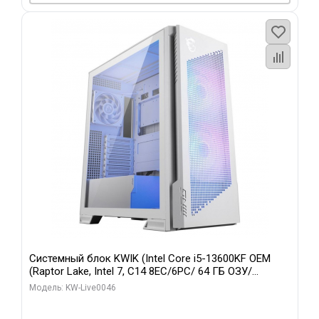
Системный блок KWIK (Intel Core i5-13600KF OEM
(Raptor Lake, Intel 7, C14 8EC/6PC/ 64 ГБ ОЗУ/
Gigabyte RTX5060Ti GAMING OC 8GB GDDR7 128bit
Модель: KW-Live0046
3xDP H/ 960 ГБ SSD)