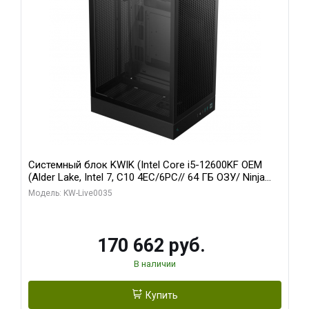
Системный блок KWIK (Intel Core i5-12600KF OEM
(Alder Lake, Intel 7, C10 4EC/6PC// 64 ГБ ОЗУ/ Ninja
Sinotex GTX1650 4GB 128bit GDDR6 DVI DP HDMI 2/
Модель: KW-Live0035
960 ГБ SSD)
170 662 руб.
В наличии
Купить