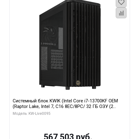
Системный блок KWIK (Intel Core i7-13700KF OEM
(Raptor Lake, Intel 7, C16 8EC/8PC/ 32 ГБ ОЗУ (2
модуля)/ Afox RTX4090 24GB GDDR6X 384-Bit 3xDP
Модель: KW-Live0095
HDMI ATX Turbo/ 512 ГБ SSD)
567 503 руб.