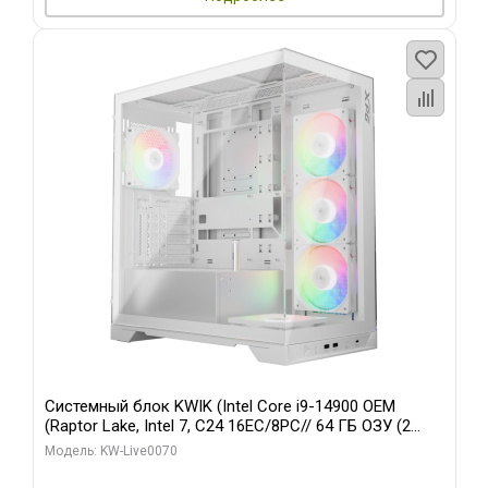
Системный блок KWIK (Intel Core i9-14900 OEM
(Raptor Lake, Intel 7, C24 16EC/8PC// 64 ГБ ОЗУ (2
модуля)/ Gigabyte RTX5080 XTREME WATERFORCE
Модель: KW-Live0070
16GB GDDR7 256bit/ 960 ГБ SSD)