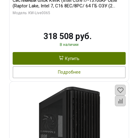
Системный блок KWIK (Intel Core i7-13700KF OEM
(Raptor Lake, Intel 7, C16 8EC/8PC/ 64 ГБ ОЗУ (2
модуля)/ ASUS RTX5080 PROART OC 16GB GDDR7
Модель: KW-Live0065
256bit Type-C DP 2/ 1 ТБ SSD)
318 508 руб.
В наличии
Купить
Подробнее