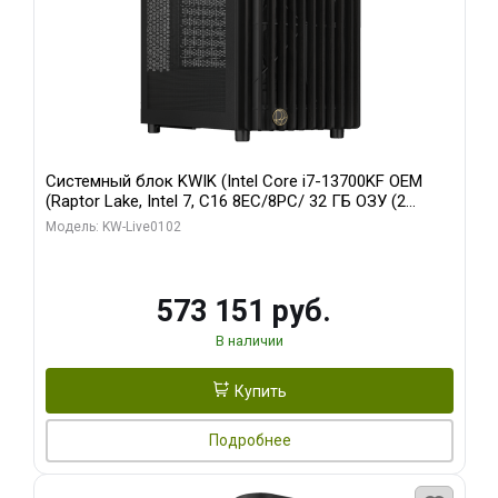
Системный блок KWIK (Intel Core i7-13700KF OEM
(Raptor Lake, Intel 7, C16 8EC/8PC/ 32 ГБ ОЗУ (2
модуля)/ Afox RTX4090 24GB GDDR6X 384-Bit 3xDP
Модель: KW-Live0102
HDMI ATX Turbo/ 960 ГБ SSD)
573 151 руб.
В наличии
Купить
Подробнее