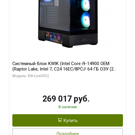
Системный блок KWIK (Intel Core i9-14900 OEM
(Raptor Lake, Intel 7, C24 16EC/8PC// 64 ГБ ОЗУ (2
модуля)/ Palit RTX5080 GAMINGPRO OC 16GB GDDR7
Модель: KW-Live0052
256bit 3xDP HD/ 512 ГБ SSD)
269 017 руб.
В наличии
Купить
Подробнее