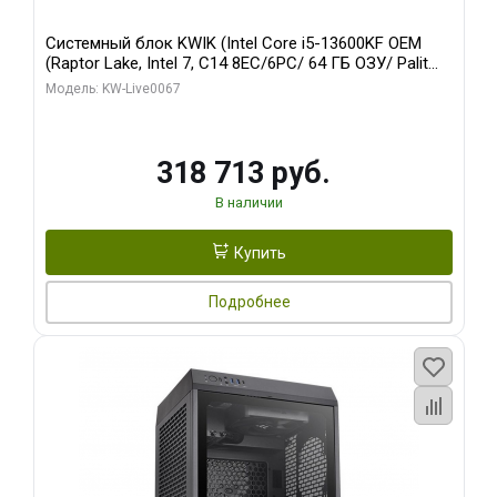
Системный блок KWIK (Intel Core i5-13600KF OEM
(Raptor Lake, Intel 7, C14 8EC/6PC/ 64 ГБ ОЗУ/ Palit
RTX5080 GAMINGPRO OC 16GB GDDR7 256bit 3xDP
Модель: KW-Live0067
HD/ 960 ГБ SSD)
318 713 руб.
В наличии
Купить
Подробнее