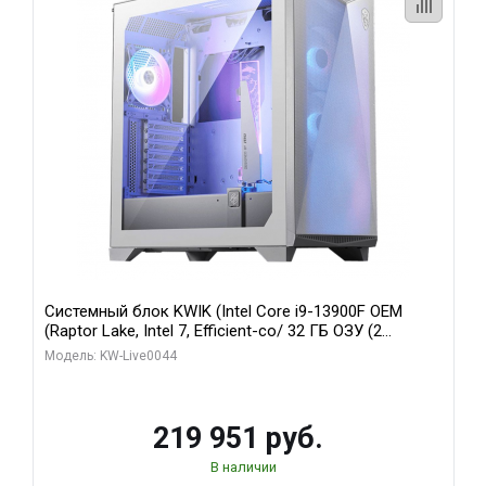
Системный блок KWIK (Intel Core i9-13900F OEM
(Raptor Lake, Intel 7, Efficient-co/ 32 ГБ ОЗУ (2
модуля)/ Gigabyte RTX5070Ti AERO OC 16GB GDDR7
Модель: KW-Live0044
256bit 3xDP HD/ 512 ГБ SSD)
219 951 руб.
В наличии