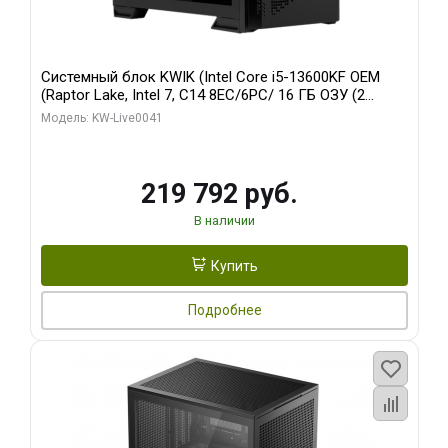
Системный блок KWIK (Intel Core i5-13600KF OEM
(Raptor Lake, Intel 7, C14 8EC/6PC/ 16 ГБ ОЗУ (2
модуля)/ Palit RTX5080 GAMINGPRO OC 16GB GDDR7
Модель: KW-Live0041
256bit 3xDP HD/ 512 ГБ SSD)
219 792 руб.
В наличии
Купить
Подробнее