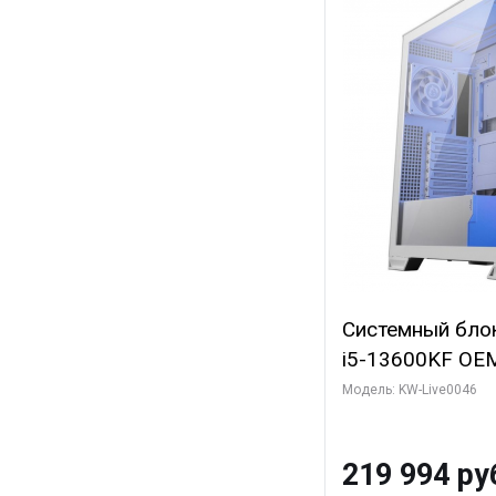
Системный блок 
i5-13600KF OEM 
7, C14 8EC/6PC
Модель: KW-Live0046
Gigabyte RTX5
8GB GDDR7 128b
219 994 ру
SSD)