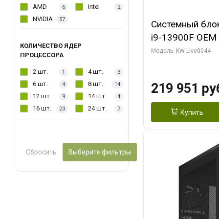
AMD
Intel
6
2
NVIDIA
57
Системный блок 
i9-13900F OEM (
КОЛИЧЕСТВО ЯДЕР
7, Efficient-co/
Модель: KW-Live0044
ПРОЦЕССОРА
модуля)/ Gigab
2 шт.
4 шт.
1
3
AERO OC 16GB 
6 шт.
8 шт.
219 951 ру
4
14
HD/ 512 ГБ SSD
12 шт.
14 шт.
9
4
16 шт.
24 шт.
23
7
Купить
Сбросить
Выберите фильтры