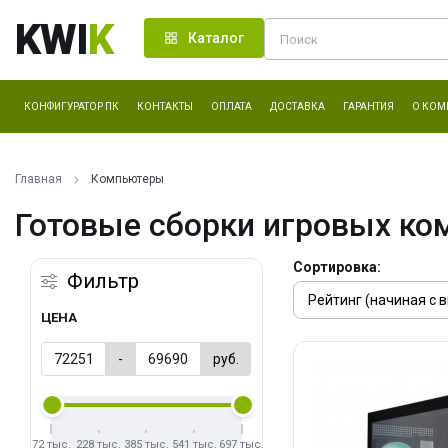
KWI
K
Каталог
КОНФИГУРАТОР ПК
КОНТАКТЫ
ОПЛАТА
ДОСТАВКА
ГАРАНТИЯ
О КОМ
Главная
Компьютеры
Готовые сборки игровых ко
Сортировка:
Фильтр
ЦЕНА
-
руб.
72 тыс.
228 тыс.
385 тыс.
541 тыс.
697 тыс.