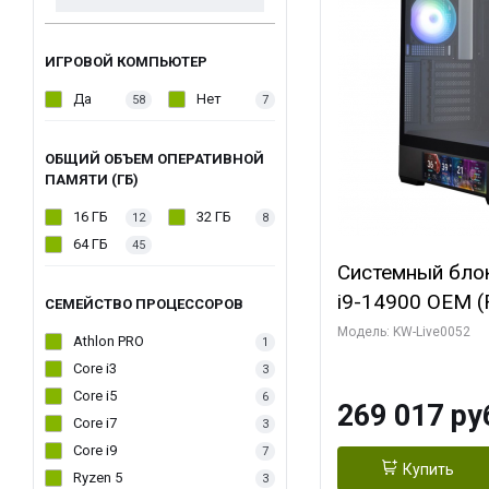
ИГРОВОЙ КОМПЬЮТЕР
Да
Нет
58
7
ОБЩИЙ ОБЪЕМ ОПЕРАТИВНОЙ
ПАМЯТИ (ГБ)
16 ГБ
32 ГБ
12
8
64 ГБ
45
Системный блок 
i9-14900 OEM (Ra
СЕМЕЙСТВО ПРОЦЕССОРОВ
C24 16EC/8PC//
Модель: KW-Live0052
Athlon PRO
1
модуля)/ Palit
Core i3
3
GAMINGPRO OC
Core i5
6
269 017 ру
256bit 3xDP HD
Core i7
3
Core i9
7
Купить
Ryzen 5
3