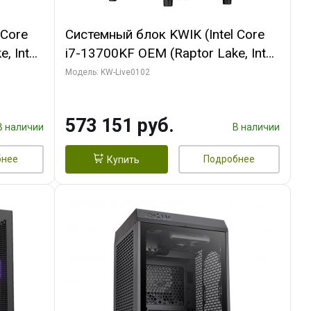
 Core
Системный блок KWIK (Intel Core
, Intel
i7-13700KF OEM (Raptor Lake, Intel
(2
7, C16 8EC/8PC/ 32 ГБ ОЗУ (2
Модель: KW-Live0102
ROART
модуля)/ Afox RTX4090 24GB
e-C DP
GDDR6X 384-Bit 3xDP HDMI ATX
573 151 руб.
Turbo/ 960 ГБ SSD)
В наличии
В наличии
бнее
Подробнее
Купить