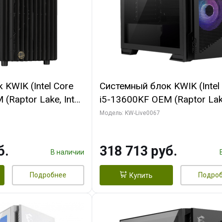
KWIK (Intel Core
Системный блок KWIK (Intel
(Raptor Lake, Intel
i5-13600KF OEM (Raptor Lake
/ 32 ГБ ОЗУ (2
7, C14 8EC/6PC/ 64 ГБ ОЗУ/ 
Модель: KW-Live0067
 RTX4090 24GB
RTX5080 GAMINGPRO OC 1
t 3xDP HDMI ATX
GDDR7 256bit 3xDP HD/ 96
б.
318 713 руб.
SSD)
SSD)
В наличии
Подробнее
Подро
Купить