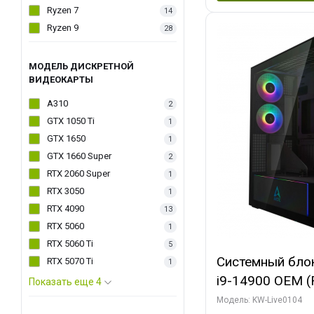
Ryzen 7
14
Ryzen 9
28
МОДЕЛЬ ДИСКРЕТНОЙ
ВИДЕОКАРТЫ
A310
2
GTX 1050 Ti
1
GTX 1650
1
GTX 1660 Super
2
RTX 2060 Super
1
RTX 3050
1
RTX 4090
13
RTX 5060
1
RTX 5060 Ti
5
Системный блок 
RTX 5070 Ti
1
i9-14900 OEM (Ra
Показать еще 4
C24 16EC/8PC//
Модель: KW-Live0104