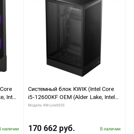
 Core
Системный блок KWIK (Intel Core
, Intel
i5-12600KF OEM (Alder Lake, Intel
(2
7, C10 4EC/6PC// 64 ГБ ОЗУ/ Ninja
Модель: KW-Live0035
Sinotex GTX1650 4GB 128bit
R7
GDDR6 DVI DP HDMI 2/ 960 ГБ
170 662 руб.
D)
SSD)
В наличии
В наличии