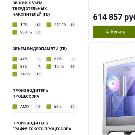
модуля)/ Afox
ОБЩИЙ ОБЪЕМ
ТВЕРДОТЕЛЬНЫХ
GDDR6X 384-Bi
НАКОПИТЕЛЕЙ (ГБ)
614 857 ру
Turbo/ 1 ТБ SS
1 ТБ
512 ГБ
19
16
Купить
960 ГБ
30
ОБЪЕМ ВИДЕОПАМЯТИ (ГБ)
4 ГБ
6 ГБ
5
3
8 ГБ
16 ГБ
7
36
24 ГБ
13
ПРОИЗВОДИТЕЛЬ
ПРОЦЕССОРА
AMD
Intel
46
19
ПРОИЗВОДИТЕЛЬ
ГРАФИЧЕСКОГО ПРОЦЕССОРА