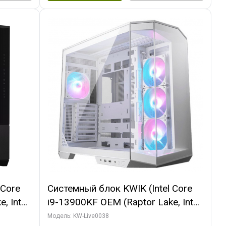
 Core
Системный блок KWIK (Intel Core
, Intel
i9-13900KF OEM (Raptor Lake, Intel
(2
7, C24 16EC/8P/ 32 ГБ ОЗУ (2
Модель: KW-Live0038