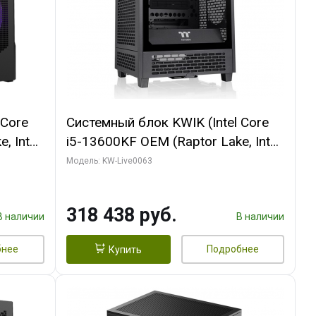
 Core
Системный блок KWIK (Intel Core
, Intel
i5-13600KF OEM (Raptor Lake, Intel
Palit
7, C14 8EC/6PC/ 64 ГБ ОЗУ/ MSI
Модель: KW-Live0063
6GB
RTX5080 VENTUS 3X OC 16GB
0 ГБ
GDDR7 256bit 3xDP HDMI/ 512 ГБ
318 438 руб.
SSD)
В наличии
В наличии
бнее
Подробнее
Купить