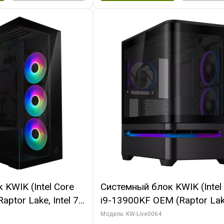
KWIK (Intel Core
Системный блок KWIK (Intel
ptor Lake, Intel 7,
i9-13900KF OEM (Raptor Lake
 64 ГБ ОЗУ (2
7, C24 16EC/8P/ 64 ГБ ОЗУ 
Модель: KW-Live0064