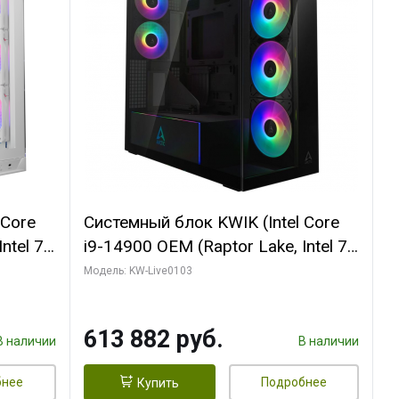
 Core
Системный блок KWIK (Intel Core
ntel 7,
i9-14900 OEM (Raptor Lake, Intel 7,
(2
C24 16EC/8PC// 64 ГБ ОЗУ (2
Модель: KW-Live0103
модуля)/ Afox RTX4090 24GB
B
GDDR6X 384-Bit 3xDP HDMI ATX
613 882 руб.
Turbo/ 960 ГБ SSD)
В наличии
В наличии
бнее
Подробнее
Купить