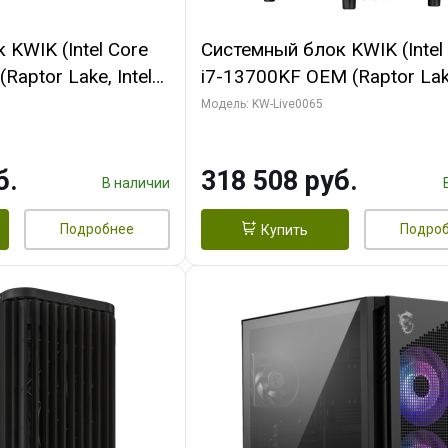
KWIK (Intel Core
Системный блок KWIK (Intel
Raptor Lake, Intel
i7-13700KF OEM (Raptor Lake
 32 ГБ ОЗУ (2
7, C16 8EC/8PC/ 64 ГБ ОЗУ 
Модель: KW-Live0065
yte RTX5070Ti
модуля)/ ASUS RTX5080 P
GDDR7 256bit 3xDP
OC 16GB GDDR7 256bit Typ
б.
318 508 руб.
)
2/ 1 ТБ SSD)
В наличии
Подробнее
Подро
Купить