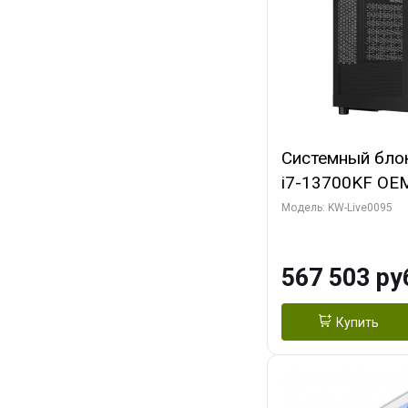
Системный блок 
i7-13700KF OEM 
7, C16 8EC/8PC
Модель: KW-Live0095
модуля)/ Afox
GDDR6X 384-Bi
567 503 ру
Turbo/ 512 ГБ 
Купить