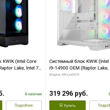
KWIK (Intel Core
Системный блок KWIK (Intel
ptor Lake, Intel 7,
i9-14900 OEM (Raptor Lake, I
 64 ГБ ОЗУ (2
C24 16EC/8PC// 64 ГБ ОЗУ 
Модель: KW-Live0070
 RTX5080
модуля)/ Gigabyte RTX5080
 16GB GDDR7
XTREME WATERFORCE 16G
б.
319 296 руб.
/ 512 ГБ SSD)
GDDR7 256bit/ 960 ГБ SSD)
В наличии
Подробнее
Подро
Купить