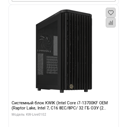
Системный блок KWIK (Intel Core i7-13700KF OEM
(Raptor Lake, Intel 7, C16 8EC/8PC/ 32 ГБ ОЗУ (2
модуля)/ Afox RTX4090 24GB GDDR6X 384-Bit 3xDP
Модель: KW-Live0102
HDMI ATX Turbo/ 960 ГБ SSD)