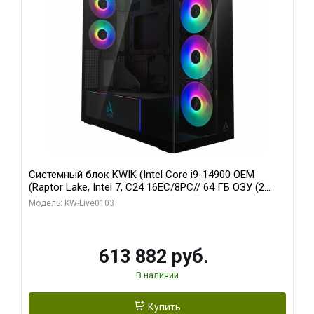
Системный блок KWIK (Intel Core i9-14900 OEM
(Raptor Lake, Intel 7, C24 16EC/8PC// 64 ГБ ОЗУ (2
модуля)/ Afox RTX4090 24GB GDDR6X 384-Bit 3xDP
Модель: KW-Live0103
HDMI ATX Turbo/ 960 ГБ SSD)
613 882 руб.
В наличии
Купить