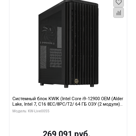
Системный блок KWIK (Intel Core i9-12900 OEM (Alder
Lake, Intel 7, C16 8EC/8PC/T2/ 64 ГБ ОЗУ (2 модуля)/
MSI RTX5080 SHADOW 3X OC 16GB GDDR7 256bit 3xDP
Модель: KW-Live0055
HDMI/ 1 ТБ SSD)
269 091 руб.