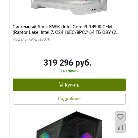
Системный блок KWIK (Intel Core i9-14900 OEM
(Raptor Lake, Intel 7, C24 16EC/8PC// 64 ГБ ОЗУ (2
модуля)/ Gigabyte RTX5080 XTREME WATERFORCE
Модель: KW-Live0070
16GB GDDR7 256bit/ 960 ГБ SSD)
319 296 руб.
В наличии
Купить
Подробнее