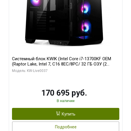
Системный блок KWIK (Intel Core i7-13700KF OEM
(Raptor Lake, Intel 7, C16 8EC/8PC/ 32 ГБ ОЗУ (2
модуля)/ Gigabyte RTX5070 AERO OC 12GB GDDR7
Модель: KW-Live0037
192bit 3xDP HDMI/ 1 ТБ SSD)
170 695 руб.
В наличии
Купить
Подробнее