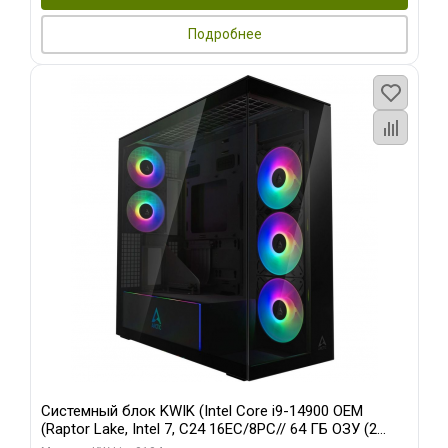
Подробнее
Системный блок KWIK (Intel Core i9-14900 OEM
(Raptor Lake, Intel 7, C24 16EC/8PC// 64 ГБ ОЗУ (2
модуля)/ Afox RTX4090 24GB GDDR6X 384-Bit 3xDP