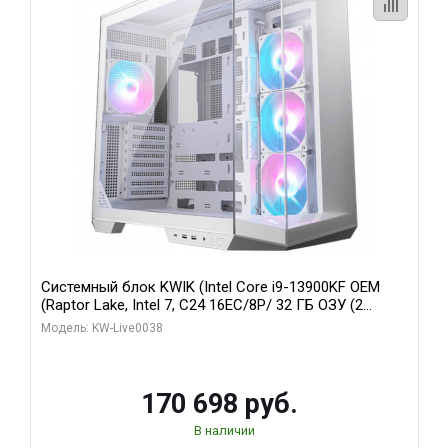
Системный блок KWIK (Intel Core i9-13900KF OEM
(Raptor Lake, Intel 7, C24 16EC/8P/ 32 ГБ ОЗУ (2
модуля)/ Gigabyte RX9070XT GAMING OC 16GB GDDR6
Модель: KW-Live0038
256bit 2xDP 2/ 960 ГБ SSD)
170 698 руб.
В наличии