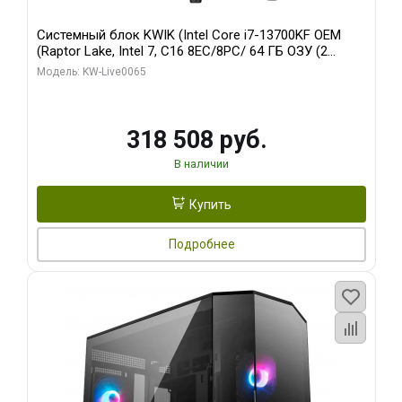
Системный блок KWIK (Intel Core i7-13700KF OEM
(Raptor Lake, Intel 7, C16 8EC/8PC/ 64 ГБ ОЗУ (2
модуля)/ ASUS RTX5080 PROART OC 16GB GDDR7
Модель: KW-Live0065
256bit Type-C DP 2/ 1 ТБ SSD)
318 508 руб.
В наличии
Купить
Подробнее