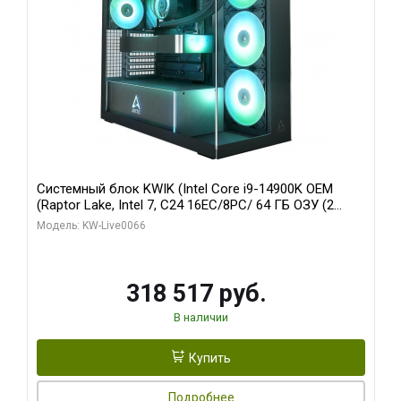
Системный блок KWIK (Intel Core i9-14900K OEM
(Raptor Lake, Intel 7, C24 16EC/8PC/ 64 ГБ ОЗУ (2
модуля)/ Gigabyte RTX5080 XTREME WATERFORCE
Модель: KW-Live0066
16GB GDDR7 256bit/ 1 ТБ SSD)
318 517 руб.
В наличии
Купить
Подробнее