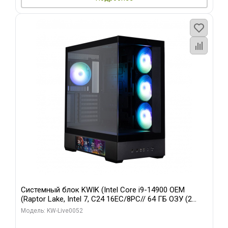
Системный блок KWIK (Intel Core i9-14900 OEM
(Raptor Lake, Intel 7, C24 16EC/8PC// 64 ГБ ОЗУ (2
модуля)/ Palit RTX5080 GAMINGPRO OC 16GB GDDR7
Модель: KW-Live0052
256bit 3xDP HD/ 512 ГБ SSD)