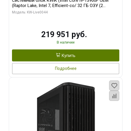
Системный блок KWIK (Intel Core i9-13900F OEM
(Raptor Lake, Intel 7, Efficient-co/ 32 ГБ ОЗУ (2
модуля)/ Gigabyte RTX5070Ti AERO OC 16GB GDDR7
Модель: KW-Live0044
256bit 3xDP HD/ 512 ГБ SSD)
219 951 руб.
В наличии
Купить
Подробнее