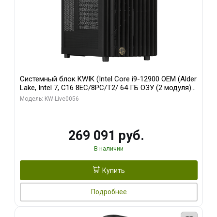
Системный блок KWIK (Intel Core i9-12900 OEM (Alder
Lake, Intel 7, C16 8EC/8PC/T2/ 64 ГБ ОЗУ (2 модуля)/
Palit RTX5080 INFINITY 3 OC 16GB GDDR7 256bit 3xDP
Модель: KW-Live0056
H/ 1 ТБ SSD)
269 091 руб.
В наличии
Купить
Подробнее