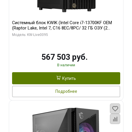
Системный блок KWIK (Intel Core i7-13700KF OEM
(Raptor Lake, Intel 7, C16 8EC/8PC/ 32 ГБ ОЗУ (2
модуля)/ Afox RTX4090 24GB GDDR6X 384-Bit 3xDP
Модель: KW-Live0095
HDMI ATX Turbo/ 512 ГБ SSD)
567 503 руб.
В наличии
Купить
Подробнее