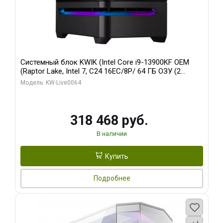
Системный блок KWIK (Intel Core i9-13900KF OEM
(Raptor Lake, Intel 7, C24 16EC/8P/ 64 ГБ ОЗУ (2
модуля)/ ASUS RTX5080 PROART OC 16GB GDDR7
Модель: KW-Live0064
256bit Type-C DP 2/ 512 ГБ SSD)
318 468 руб.
В наличии
Купить
Подробнее