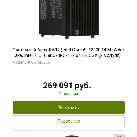
Системный блок KWIK (Intel Core i9-12900 OEM (Alder
Lake, Intel 7, C16 8EC/8PC/T2/ 64 ГБ ОЗУ (2 модуля)/
Palit RTX5080 INFINITY 3 OC 16GB GDDR7 256bit 3xDP
Модель: KW-Live0056
H/ 1 ТБ SSD)
269 091 руб.
В наличии
Купить
Подробнее