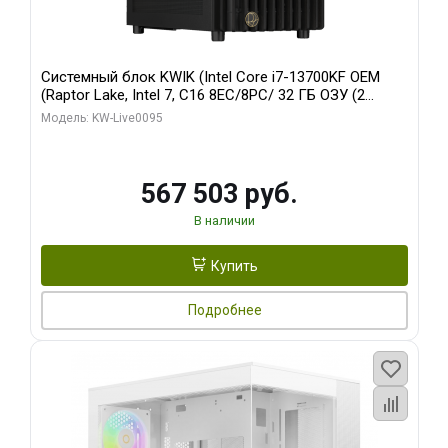
Системный блок KWIK (Intel Core i7-13700KF OEM
(Raptor Lake, Intel 7, C16 8EC/8PC/ 32 ГБ ОЗУ (2
модуля)/ Afox RTX4090 24GB GDDR6X 384-Bit 3xDP
Модель: KW-Live0095
HDMI ATX Turbo/ 512 ГБ SSD)
567 503 руб.
В наличии
Купить
Подробнее