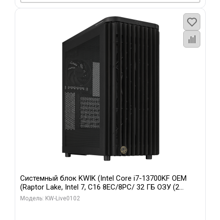
Системный блок KWIK (Intel Core i7-13700KF OEM
(Raptor Lake, Intel 7, C16 8EC/8PC/ 32 ГБ ОЗУ (2
модуля)/ Afox RTX4090 24GB GDDR6X 384-Bit 3xDP
Модель: KW-Live0102
HDMI ATX Turbo/ 960 ГБ SSD)