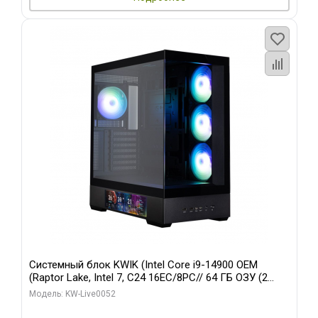
Системный блок KWIK (Intel Core i9-14900 OEM
(Raptor Lake, Intel 7, C24 16EC/8PC// 64 ГБ ОЗУ (2
модуля)/ Palit RTX5080 GAMINGPRO OC 16GB GDDR7
Модель: KW-Live0052
256bit 3xDP HD/ 512 ГБ SSD)