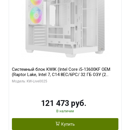
Системный блок KWIK (Intel Core i5-13600KF OEM
(Raptor Lake, Intel 7, C14 8EC/6PC/ 32 ГБ ОЗУ (2
модуля)/ Gigabyte RTX5060 WINDFORCE OC 8GB
Модель: KW-Live0025
GDDR7 128bit 3xDP / 960 ГБ SSD)
121 473 руб.
В наличии
Купить