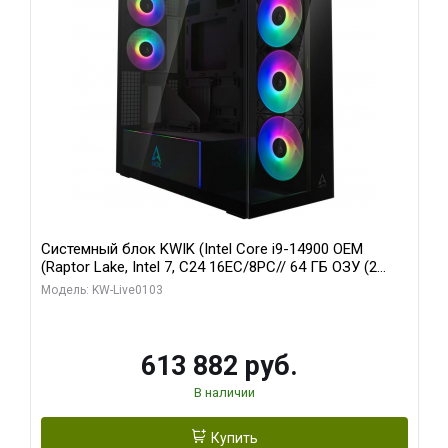
Системный блок KWIK (Intel Core i9-14900 OEM
(Raptor Lake, Intel 7, C24 16EC/8PC// 64 ГБ ОЗУ (2
модуля)/ Afox RTX4090 24GB GDDR6X 384-Bit 3xDP
Модель: KW-Live0103
HDMI ATX Turbo/ 960 ГБ SSD)
613 882 руб.
В наличии
Купить