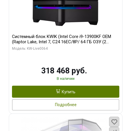
Системный блок KWIK (Intel Core i9-13900KF OEM
(Raptor Lake, Intel 7, C24 16EC/8P/ 64 ГБ ОЗУ (2
модуля)/ ASUS RTX5080 PROART OC 16GB GDDR7
Модель: KW-Live0064
256bit Type-C DP 2/ 512 ГБ SSD)
318 468 руб.
В наличии
Купить
Подробнее