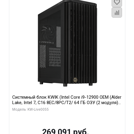
Системный блок KWIK (Intel Core i9-12900 OEM (Alder
Lake, Intel 7, C16 8EC/8PC/T2/ 64 ГБ ОЗУ (2 модуля)/
MSI RTX5080 SHADOW 3X OC 16GB GDDR7 256bit 3xDP
Модель: KW-Live0055
HDMI/ 1 ТБ SSD)
269 091 руб.