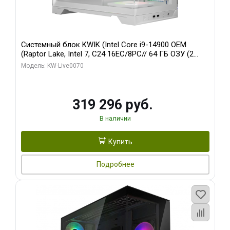
Системный блок KWIK (Intel Core i9-14900 OEM
(Raptor Lake, Intel 7, C24 16EC/8PC// 64 ГБ ОЗУ (2
модуля)/ Gigabyte RTX5080 XTREME WATERFORCE
Модель: KW-Live0070
16GB GDDR7 256bit/ 960 ГБ SSD)
319 296 руб.
В наличии
Купить
Подробнее