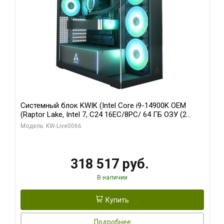
Системный блок KWIK (Intel Core i9-14900K OEM
(Raptor Lake, Intel 7, C24 16EC/8PC/ 64 ГБ ОЗУ (2
модуля)/ Gigabyte RTX5080 XTREME WATERFORCE
Модель: KW-Live0066
16GB GDDR7 256bit/ 1 ТБ SSD)
318 517 руб.
В наличии
Купить
Подробнее