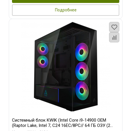
Подробнее
Системный блок KWIK (Intel Core i9-14900 OEM
(Raptor Lake, Intel 7, C24 16EC/8PC// 64 ГБ ОЗУ (2
модуля)/ Afox RTX4090 24GB GDDR6X 384-Bit 3xDP