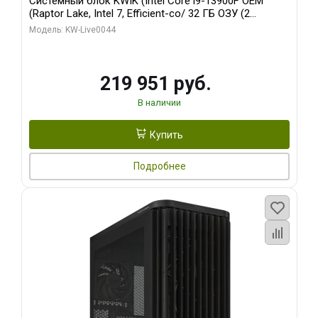
Системный блок KWIK (Intel Core i9-13900F OEM
(Raptor Lake, Intel 7, Efficient-co/ 32 ГБ ОЗУ (2
модуля)/ Gigabyte RTX5070Ti AERO OC 16GB GDDR7
Модель: KW-Live0044
256bit 3xDP HD/ 512 ГБ SSD)
219 951 руб.
В наличии
Купить
Подробнее