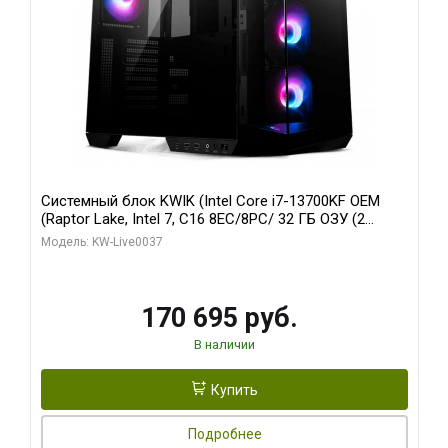
Системный блок KWIK (Intel Core i7-13700KF OEM
(Raptor Lake, Intel 7, C16 8EC/8PC/ 32 ГБ ОЗУ (2
модуля)/ Gigabyte RTX5070 AERO OC 12GB GDDR7
Модель: KW-Live0037
192bit 3xDP HDMI/ 1 ТБ SSD)
170 695 руб.
В наличии
Купить
Подробнее