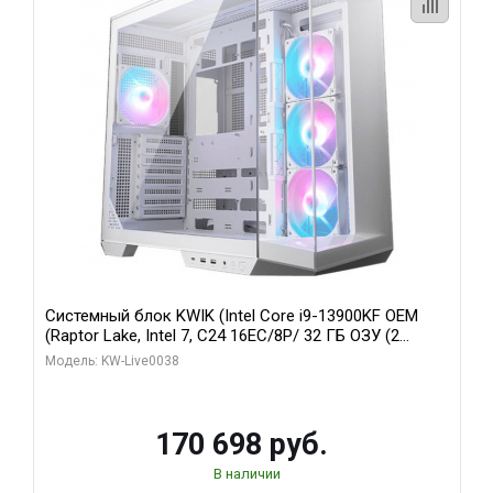
Системный блок KWIK (Intel Core i9-13900KF OEM
(Raptor Lake, Intel 7, C24 16EC/8P/ 32 ГБ ОЗУ (2
модуля)/ Gigabyte RX9070XT GAMING OC 16GB GDDR6
Модель: KW-Live0038
256bit 2xDP 2/ 960 ГБ SSD)
170 698 руб.
В наличии