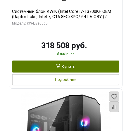
Системный блок KWIK (Intel Core i7-13700KF OEM
(Raptor Lake, Intel 7, C16 8EC/8PC/ 64 ГБ ОЗУ (2
модуля)/ ASUS RTX5080 PROART OC 16GB GDDR7
Модель: KW-Live0065
256bit Type-C DP 2/ 1 ТБ SSD)
318 508 руб.
В наличии
Купить
Подробнее