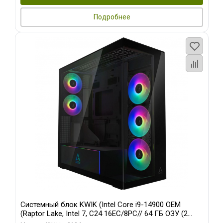
Подробнее
Системный блок KWIK (Intel Core i9-14900 OEM
(Raptor Lake, Intel 7, C24 16EC/8PC// 64 ГБ ОЗУ (2
модуля)/ Afox RTX4090 24GB GDDR6X 384-Bit 3xDP