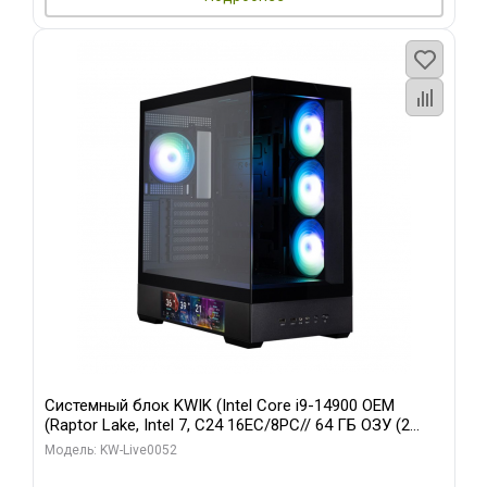
Системный блок KWIK (Intel Core i9-14900 OEM
(Raptor Lake, Intel 7, C24 16EC/8PC// 64 ГБ ОЗУ (2
модуля)/ Palit RTX5080 GAMINGPRO OC 16GB GDDR7
Модель: KW-Live0052
256bit 3xDP HD/ 512 ГБ SSD)