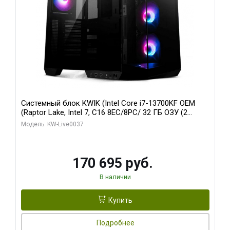
Системный блок KWIK (Intel Core i7-13700KF OEM
(Raptor Lake, Intel 7, C16 8EC/8PC/ 32 ГБ ОЗУ (2
модуля)/ Gigabyte RTX5070 AERO OC 12GB GDDR7
Модель: KW-Live0037
192bit 3xDP HDMI/ 1 ТБ SSD)
170 695 руб.
В наличии
Купить
Подробнее