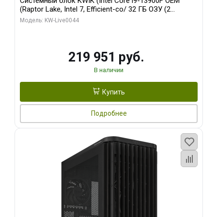
Системный блок KWIK (Intel Core i9-13900F OEM
(Raptor Lake, Intel 7, Efficient-co/ 32 ГБ ОЗУ (2
модуля)/ Gigabyte RTX5070Ti AERO OC 16GB GDDR7
Модель: KW-Live0044
256bit 3xDP HD/ 512 ГБ SSD)
219 951 руб.
В наличии
Купить
Подробнее