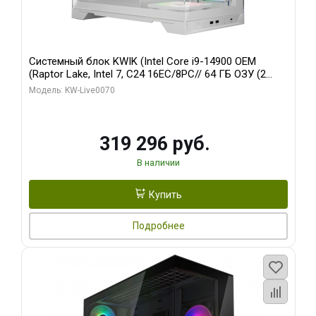
Системный блок KWIK (Intel Core i9-14900 OEM
(Raptor Lake, Intel 7, C24 16EC/8PC// 64 ГБ ОЗУ (2
модуля)/ Gigabyte RTX5080 XTREME WATERFORCE
Модель: KW-Live0070
16GB GDDR7 256bit/ 960 ГБ SSD)
319 296 руб.
В наличии
Купить
Подробнее