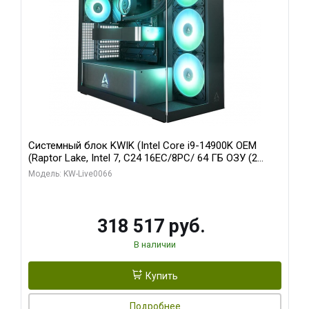
Системный блок KWIK (Intel Core i9-14900K OEM
(Raptor Lake, Intel 7, C24 16EC/8PC/ 64 ГБ ОЗУ (2
модуля)/ Gigabyte RTX5080 XTREME WATERFORCE
Модель: KW-Live0066
16GB GDDR7 256bit/ 1 ТБ SSD)
318 517 руб.
В наличии
Купить
Подробнее