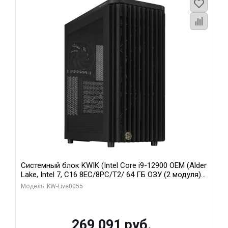
Системный блок KWIK (Intel Core i9-12900 OEM (Alder
Lake, Intel 7, C16 8EC/8PC/T2/ 64 ГБ ОЗУ (2 модуля)/
MSI RTX5080 SHADOW 3X OC 16GB GDDR7 256bit 3xDP
Модель: KW-Live0055
HDMI/ 1 ТБ SSD)
269 091 руб.