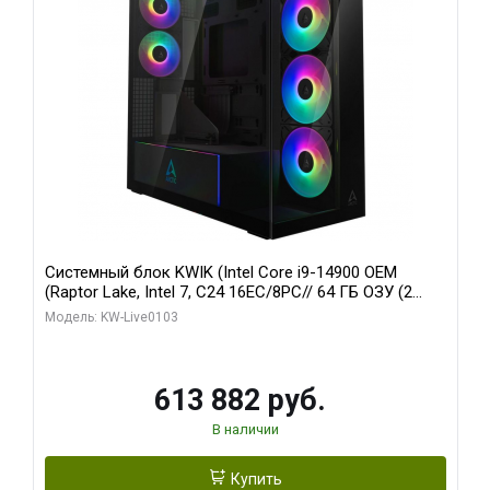
Системный блок KWIK (Intel Core i9-14900 OEM
(Raptor Lake, Intel 7, C24 16EC/8PC// 64 ГБ ОЗУ (2
модуля)/ Afox RTX4090 24GB GDDR6X 384-Bit 3xDP
Модель: KW-Live0103
HDMI ATX Turbo/ 960 ГБ SSD)
613 882 руб.
В наличии
Купить