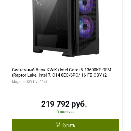
Системный блок KWIK (Intel Core i5-13600KF OEM
(Raptor Lake, Intel 7, C14 8EC/6PC/ 16 ГБ ОЗУ (2
модуля)/ Palit RTX5080 GAMINGPRO OC 16GB GDDR7
Модель: KW-Live0041
256bit 3xDP HD/ 512 ГБ SSD)
219 792 руб.
В наличии
Купить