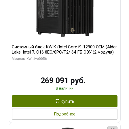
Системный блок KWIK (Intel Core i9-12900 OEM (Alder
Lake, Intel 7, C16 8EC/8PC/T2/ 64 ГБ ОЗУ (2 модуля)/
Palit RTX5080 INFINITY 3 OC 16GB GDDR7 256bit 3xDP
Модель: KW-Live0056
H/ 1 ТБ SSD)
269 091 руб.
В наличии
Купить
Подробнее