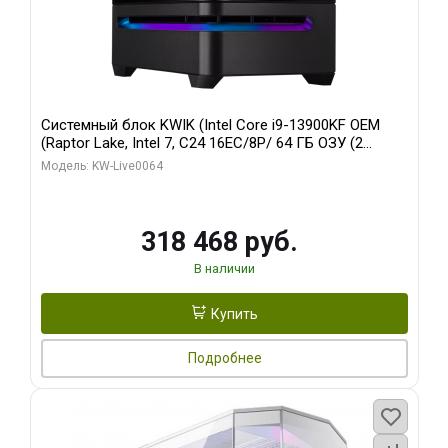
Системный блок KWIK (Intel Core i9-13900KF OEM
(Raptor Lake, Intel 7, C24 16EC/8P/ 64 ГБ ОЗУ (2
модуля)/ ASUS RTX5080 PROART OC 16GB GDDR7
Модель: KW-Live0064
256bit Type-C DP 2/ 512 ГБ SSD)
318 468 руб.
В наличии
Купить
Подробнее