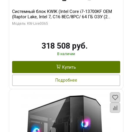
Системный блок KWIK (Intel Core i7-13700KF OEM
(Raptor Lake, Intel 7, C16 8EC/8PC/ 64 ГБ ОЗУ (2
модуля)/ ASUS RTX5080 PROART OC 16GB GDDR7
Модель: KW-Live0065
256bit Type-C DP 2/ 1 ТБ SSD)
318 508 руб.
В наличии
Купить
Подробнее