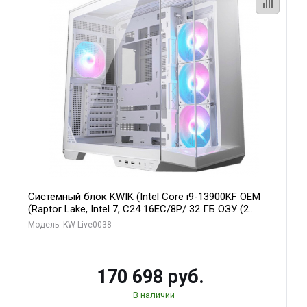
Системный блок KWIK (Intel Core i9-13900KF OEM
(Raptor Lake, Intel 7, C24 16EC/8P/ 32 ГБ ОЗУ (2
модуля)/ Gigabyte RX9070XT GAMING OC 16GB GDDR6
Модель: KW-Live0038
256bit 2xDP 2/ 960 ГБ SSD)
170 698 руб.
В наличии