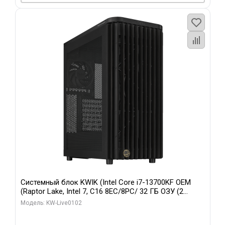
Системный блок KWIK (Intel Core i7-13700KF OEM
(Raptor Lake, Intel 7, C16 8EC/8PC/ 32 ГБ ОЗУ (2
модуля)/ Afox RTX4090 24GB GDDR6X 384-Bit 3xDP
Модель: KW-Live0102
HDMI ATX Turbo/ 960 ГБ SSD)