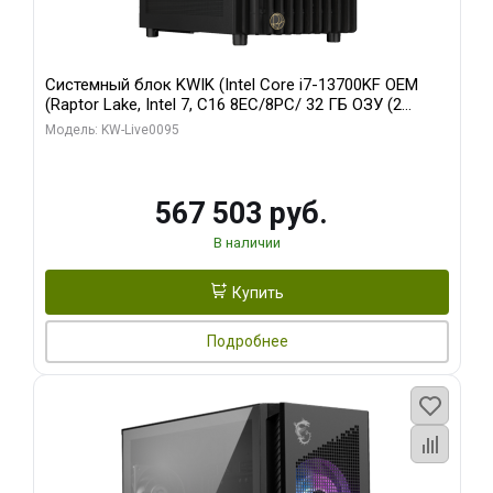
Системный блок KWIK (Intel Core i7-13700KF OEM
(Raptor Lake, Intel 7, C16 8EC/8PC/ 32 ГБ ОЗУ (2
модуля)/ Afox RTX4090 24GB GDDR6X 384-Bit 3xDP
Модель: KW-Live0095
HDMI ATX Turbo/ 512 ГБ SSD)
567 503 руб.
В наличии
Купить
Подробнее