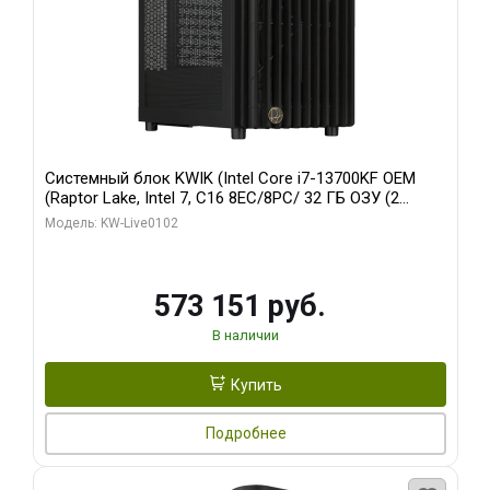
Системный блок KWIK (Intel Core i7-13700KF OEM
(Raptor Lake, Intel 7, C16 8EC/8PC/ 32 ГБ ОЗУ (2
модуля)/ Afox RTX4090 24GB GDDR6X 384-Bit 3xDP
Модель: KW-Live0102
HDMI ATX Turbo/ 960 ГБ SSD)
573 151 руб.
В наличии
Купить
Подробнее