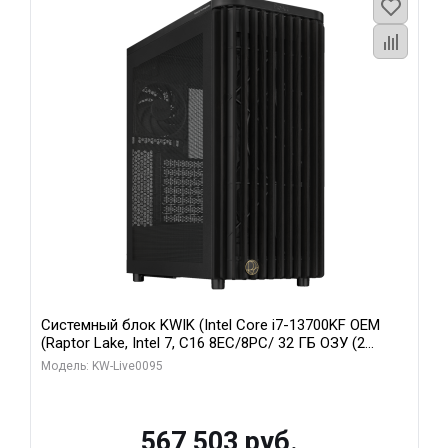
Системный блок KWIK (Intel Core i7-13700KF OEM
(Raptor Lake, Intel 7, C16 8EC/8PC/ 32 ГБ ОЗУ (2
модуля)/ Afox RTX4090 24GB GDDR6X 384-Bit 3xDP
Модель: KW-Live0095
HDMI ATX Turbo/ 512 ГБ SSD)
567 503 руб.