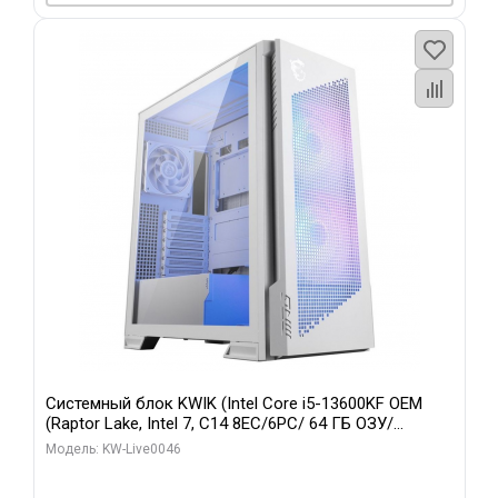
Системный блок KWIK (Intel Core i5-13600KF OEM
(Raptor Lake, Intel 7, C14 8EC/6PC/ 64 ГБ ОЗУ/
Gigabyte RTX5060Ti GAMING OC 8GB GDDR7 128bit
Модель: KW-Live0046
3xDP H/ 960 ГБ SSD)