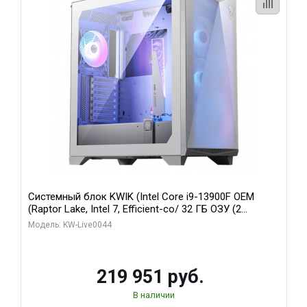
Системный блок KWIK (Intel Core i9-13900F OEM
(Raptor Lake, Intel 7, Efficient-co/ 32 ГБ ОЗУ (2
модуля)/ Gigabyte RTX5070Ti AERO OC 16GB GDDR7
Модель: KW-Live0044
256bit 3xDP HD/ 512 ГБ SSD)
219 951 руб.
В наличии