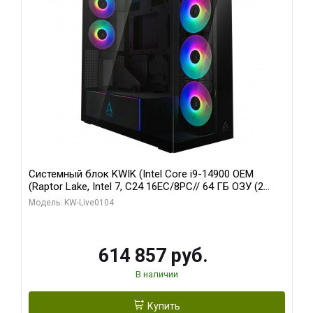
Системный блок KWIK (Intel Core i9-14900 OEM
(Raptor Lake, Intel 7, C24 16EC/8PC// 64 ГБ ОЗУ (2
модуля)/ Afox RTX4090 24GB GDDR6X 384-Bit 3xDP
Модель: KW-Live0104
HDMI ATX Turbo/ 1 ТБ SSD)
614 857 руб.
В наличии
Купить