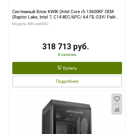
Системный блок KWIK (Intel Core i5-13600KF OEM
(Raptor Lake, Intel 7, C14 8EC/6PC/ 64 ГБ ОЗУ/ Palit
RTX5080 GAMINGPRO OC 16GB GDDR7 256bit 3xDP
Модель: KW-Live0067
HD/ 960 ГБ SSD)
318 713 руб.
В наличии
Купить
Подробнее