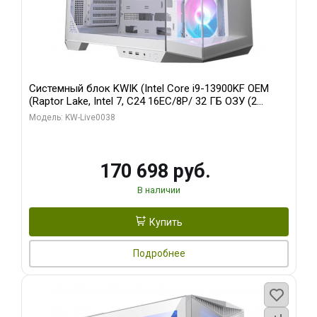
Системный блок KWIK (Intel Core i9-13900KF OEM
(Raptor Lake, Intel 7, C24 16EC/8P/ 32 ГБ ОЗУ (2
модуля)/ Gigabyte RX9070XT GAMING OC 16GB GDDR6
Модель: KW-Live0038
256bit 2xDP 2/ 960 ГБ SSD)
170 698 руб.
В наличии
Купить
Подробнее