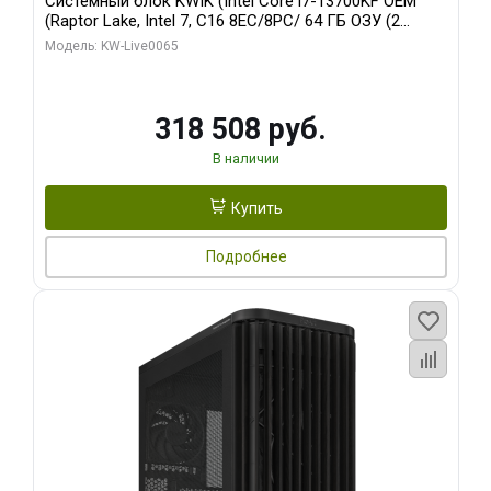
Системный блок KWIK (Intel Core i7-13700KF OEM
(Raptor Lake, Intel 7, C16 8EC/8PC/ 64 ГБ ОЗУ (2
модуля)/ ASUS RTX5080 PROART OC 16GB GDDR7
Модель: KW-Live0065
256bit Type-C DP 2/ 1 ТБ SSD)
318 508 руб.
В наличии
Купить
Подробнее