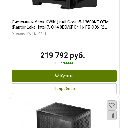
Системный блок KWIK (Intel Core i5-13600KF OEM
(Raptor Lake, Intel 7, C14 8EC/6PC/ 16 ГБ ОЗУ (2
модуля)/ Palit RTX5080 GAMINGPRO OC 16GB GDDR7
Модель: KW-Live0041
256bit 3xDP HD/ 512 ГБ SSD)
219 792 руб.
В наличии
Купить
Подробнее