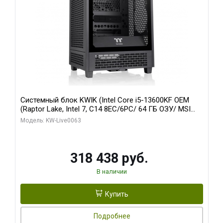
Системный блок KWIK (Intel Core i5-13600KF OEM
(Raptor Lake, Intel 7, C14 8EC/6PC/ 64 ГБ ОЗУ/ MSI
RTX5080 VENTUS 3X OC 16GB GDDR7 256bit 3xDP
Модель: KW-Live0063
HDMI/ 512 ГБ SSD)
318 438 руб.
В наличии
Купить
Подробнее