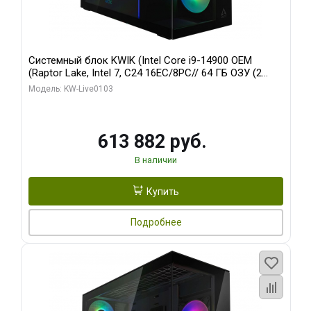
Системный блок KWIK (Intel Core i9-14900 OEM
(Raptor Lake, Intel 7, C24 16EC/8PC// 64 ГБ ОЗУ (2
модуля)/ Afox RTX4090 24GB GDDR6X 384-Bit 3xDP
Модель: KW-Live0103
HDMI ATX Turbo/ 960 ГБ SSD)
613 882 руб.
В наличии
Купить
Подробнее