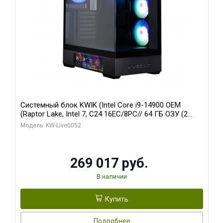
Системный блок KWIK (Intel Core i9-14900 OEM
(Raptor Lake, Intel 7, C24 16EC/8PC// 64 ГБ ОЗУ (2
модуля)/ Palit RTX5080 GAMINGPRO OC 16GB GDDR7
Модель: KW-Live0052
256bit 3xDP HD/ 512 ГБ SSD)
269 017 руб.
В наличии
Купить
Подробнее