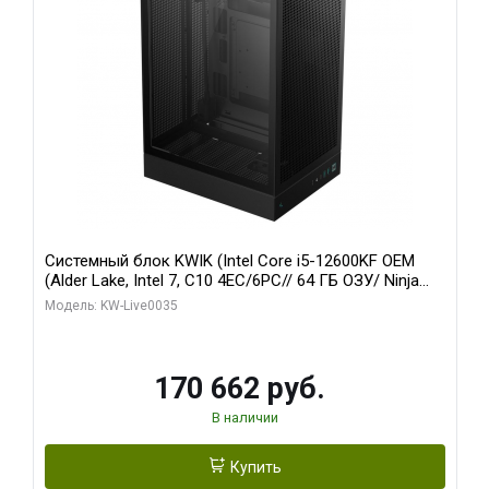
Системный блок KWIK (Intel Core i5-12600KF OEM
(Alder Lake, Intel 7, C10 4EC/6PC// 64 ГБ ОЗУ/ Ninja
Sinotex GTX1650 4GB 128bit GDDR6 DVI DP HDMI 2/
Модель: KW-Live0035
960 ГБ SSD)
170 662 руб.
В наличии
Купить