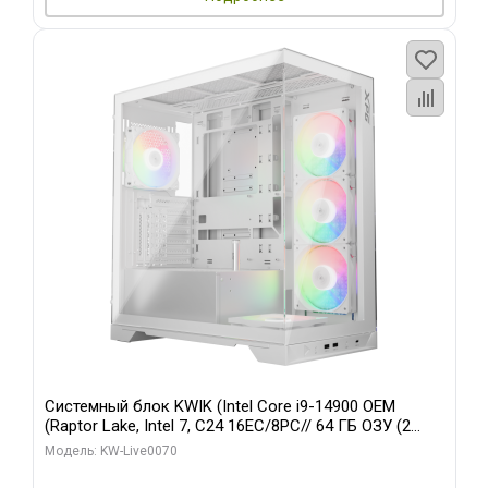
Системный блок KWIK (Intel Core i9-14900 OEM
(Raptor Lake, Intel 7, C24 16EC/8PC// 64 ГБ ОЗУ (2
модуля)/ Gigabyte RTX5080 XTREME WATERFORCE
Модель: KW-Live0070
16GB GDDR7 256bit/ 960 ГБ SSD)