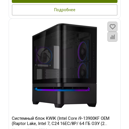
Подробнее
Системный блок KWIK (Intel Core i9-13900KF OEM
(Raptor Lake, Intel 7, C24 16EC/8P/ 64 ГБ ОЗУ (2
модуля)/ ASUS RTX5080 PROART OC 16GB GDDR7