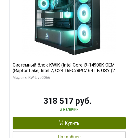
Системный блок KWIK (Intel Core i9-14900K OEM
(Raptor Lake, Intel 7, C24 16EC/8PC/ 64 ГБ ОЗУ (2
модуля)/ Gigabyte RTX5080 XTREME WATERFORCE
Модель: KW-Live0066
16GB GDDR7 256bit/ 1 ТБ SSD)
318 517 руб.
В наличии
Купить
Подробнее