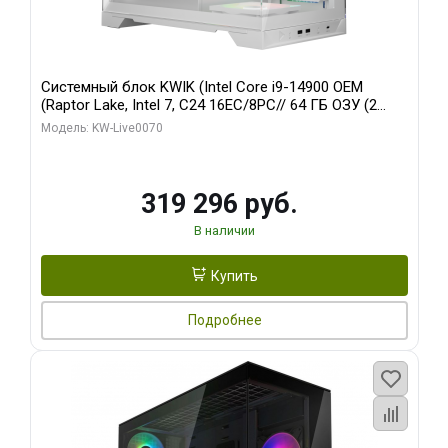
Системный блок KWIK (Intel Core i9-14900 OEM
(Raptor Lake, Intel 7, C24 16EC/8PC// 64 ГБ ОЗУ (2
модуля)/ Gigabyte RTX5080 XTREME WATERFORCE
Модель: KW-Live0070
16GB GDDR7 256bit/ 960 ГБ SSD)
319 296 руб.
В наличии
Купить
Подробнее