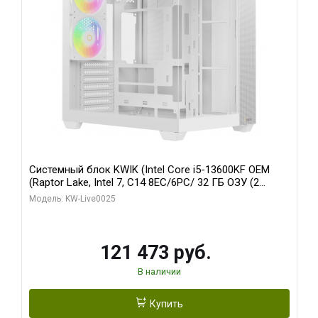
Системный блок KWIK (Intel Core i5-13600KF OEM
(Raptor Lake, Intel 7, C14 8EC/6PC/ 32 ГБ ОЗУ (2
модуля)/ Gigabyte RTX5060 WINDFORCE OC 8GB
Модель: KW-Live0025
GDDR7 128bit 3xDP / 960 ГБ SSD)
121 473 руб.
В наличии
Купить