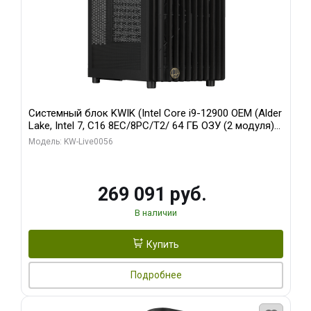
Системный блок KWIK (Intel Core i9-12900 OEM (Alder
Lake, Intel 7, C16 8EC/8PC/T2/ 64 ГБ ОЗУ (2 модуля)/
Palit RTX5080 INFINITY 3 OC 16GB GDDR7 256bit 3xDP
Модель: KW-Live0056
H/ 1 ТБ SSD)
269 091 руб.
В наличии
Купить
Подробнее