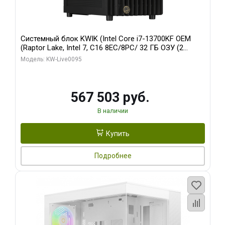
Системный блок KWIK (Intel Core i7-13700KF OEM
(Raptor Lake, Intel 7, C16 8EC/8PC/ 32 ГБ ОЗУ (2
модуля)/ Afox RTX4090 24GB GDDR6X 384-Bit 3xDP
Модель: KW-Live0095
HDMI ATX Turbo/ 512 ГБ SSD)
567 503 руб.
В наличии
Купить
Подробнее