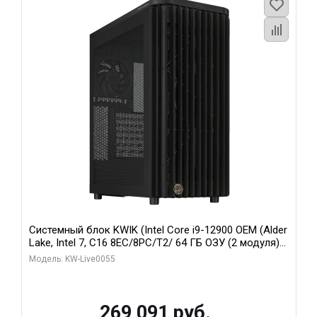
Системный блок KWIK (Intel Core i9-12900 OEM (Alder
Lake, Intel 7, C16 8EC/8PC/T2/ 64 ГБ ОЗУ (2 модуля)/
MSI RTX5080 SHADOW 3X OC 16GB GDDR7 256bit 3xDP
Модель: KW-Live0055
HDMI/ 1 ТБ SSD)
269 091 руб.