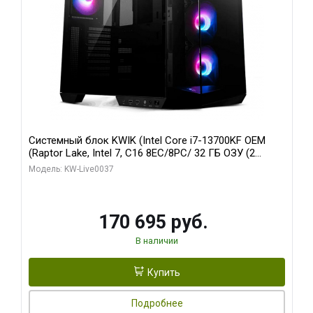
Системный блок KWIK (Intel Core i7-13700KF OEM
(Raptor Lake, Intel 7, C16 8EC/8PC/ 32 ГБ ОЗУ (2
модуля)/ Gigabyte RTX5070 AERO OC 12GB GDDR7
Модель: KW-Live0037
192bit 3xDP HDMI/ 1 ТБ SSD)
170 695 руб.
В наличии
Купить
Подробнее