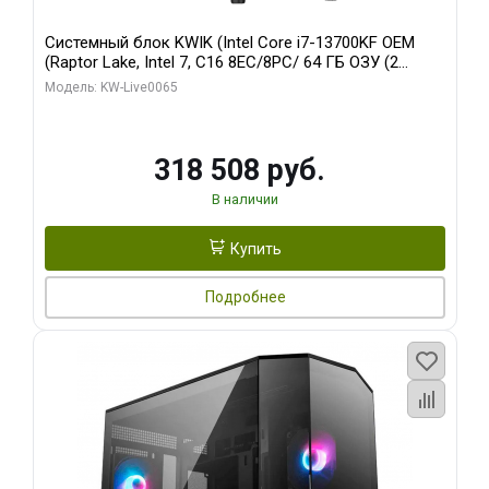
Системный блок KWIK (Intel Core i7-13700KF OEM
(Raptor Lake, Intel 7, C16 8EC/8PC/ 64 ГБ ОЗУ (2
модуля)/ ASUS RTX5080 PROART OC 16GB GDDR7
Модель: KW-Live0065
256bit Type-C DP 2/ 1 ТБ SSD)
318 508 руб.
В наличии
Купить
Подробнее