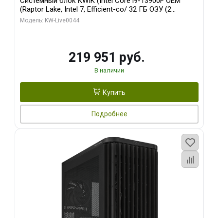
Системный блок KWIK (Intel Core i9-13900F OEM
(Raptor Lake, Intel 7, Efficient-co/ 32 ГБ ОЗУ (2
модуля)/ Gigabyte RTX5070Ti AERO OC 16GB GDDR7
Модель: KW-Live0044
256bit 3xDP HD/ 512 ГБ SSD)
219 951 руб.
В наличии
Купить
Подробнее