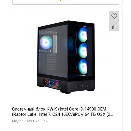
Системный блок KWIK (Intel Core i9-14900 OEM
(Raptor Lake, Intel 7, C24 16EC/8PC// 64 ГБ ОЗУ (2
модуля)/ Palit RTX5080 GAMINGPRO OC 16GB GDDR7
Модель: KW-Live0052
256bit 3xDP HD/ 512 ГБ SSD)