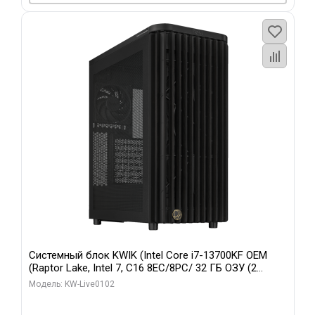
Системный блок KWIK (Intel Core i7-13700KF OEM
(Raptor Lake, Intel 7, C16 8EC/8PC/ 32 ГБ ОЗУ (2
модуля)/ Afox RTX4090 24GB GDDR6X 384-Bit 3xDP
Модель: KW-Live0102
HDMI ATX Turbo/ 960 ГБ SSD)