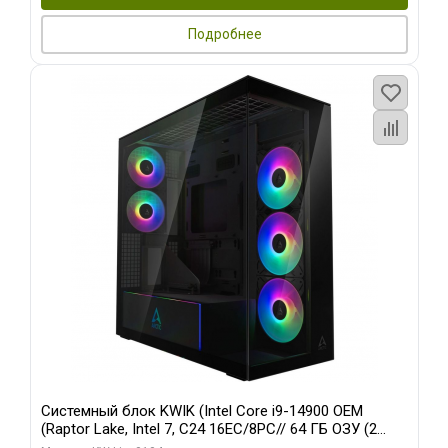
Подробнее
Системный блок KWIK (Intel Core i9-14900 OEM
(Raptor Lake, Intel 7, C24 16EC/8PC// 64 ГБ ОЗУ (2
модуля)/ Afox RTX4090 24GB GDDR6X 384-Bit 3xDP