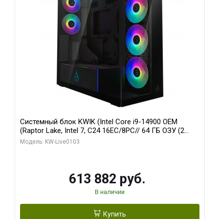
Системный блок KWIK (Intel Core i9-14900 OEM
(Raptor Lake, Intel 7, C24 16EC/8PC// 64 ГБ ОЗУ (2
модуля)/ Afox RTX4090 24GB GDDR6X 384-Bit 3xDP
Модель: KW-Live0103
HDMI ATX Turbo/ 960 ГБ SSD)
613 882 руб.
В наличии
Купить