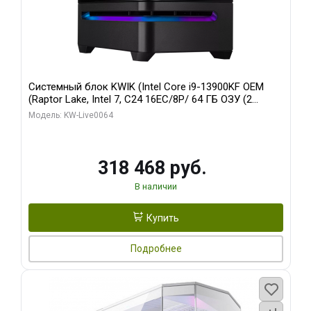
Системный блок KWIK (Intel Core i9-13900KF OEM
(Raptor Lake, Intel 7, C24 16EC/8P/ 64 ГБ ОЗУ (2
модуля)/ ASUS RTX5080 PROART OC 16GB GDDR7
Модель: KW-Live0064
256bit Type-C DP 2/ 512 ГБ SSD)
318 468 руб.
В наличии
Купить
Подробнее