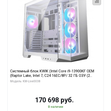
Системный блок KWIK (Intel Core i9-13900KF OEM
(Raptor Lake, Intel 7, C24 16EC/8P/ 32 ГБ ОЗУ (2
модуля)/ Gigabyte RX9070XT GAMING OC 16GB GDDR6
Модель: KW-Live0038
256bit 2xDP 2/ 960 ГБ SSD)
170 698 руб.
В наличии