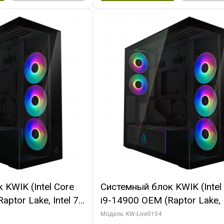
KWIK (Intel Core
Системный блок KWIK (Intel
ptor Lake, Intel 7,
i9-14900 OEM (Raptor Lake, I
 64 ГБ ОЗУ (2
C24 16EC/8PC// 64 ГБ ОЗУ 
Модель: KW-Live0104