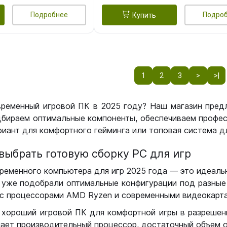
Подробнее
Подро
Купить
1
2
3
>
>|
временный игровой ПК в 2025 году? Наш магазин пред
бираем оптимальные компоненты, обеспечиваем профес
иант для комфортного гейминга или топовая система дл
выбрать готовую сборку РС для игр
ременного компьютера для игр 2025 года — это идеальн
уже подобрали оптимальные конфигурации под разные 
с процессорами AMD Ryzen и современными видеокарта
 хороший игровой ПК для комфортной игры в разрешении
чает производительный процессор, достаточный объем о