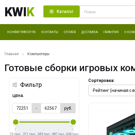
KWI
K
Каталог
КОНФИГУРАТОР ПК
КОНТАКТЫ
ОПЛАТА
ДОСТАВКА
ГАРАНТИЯ
О КОМ
Главная
Компьютеры
Готовые сборки игровых ко
Сортировка:
Фильтр
ЦЕНА
-
руб.
72 тыс.
211 тыс.
349 тыс.
487 тыс.
626 тыс.