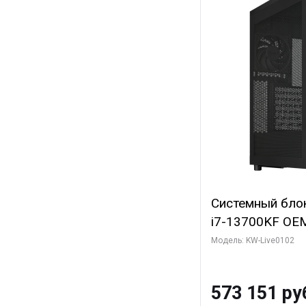
Системный блок 
i7-13700KF OEM 
7, C16 8EC/8PC
Модель: KW-Live0102
модуля)/ Afox
GDDR6X 384-Bi
573 151 ру
Turbo/ 960 ГБ 