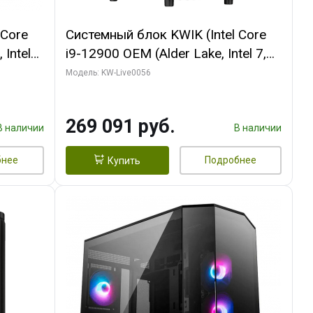
 Core
Системный блок KWIK (Intel Core
 Intel
i9-12900 OEM (Alder Lake, Intel 7,
C16 8EC/8PC/T2/ 64 ГБ ОЗУ (2
Модель: KW-Live0056
Ti
модуля)/ Palit RTX5080 INFINITY 3
t 3xDP
OC 16GB GDDR7 256bit 3xDP H/ 1
269 091 руб.
ТБ SSD)
В наличии
В наличии
бнее
Подробнее
Купить