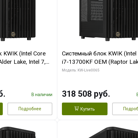
KWIK (Intel Core
Системный блок KWIK (Intel
der Lake, Intel 7,
i7-13700KF OEM (Raptor Lake
/ 64 ГБ ОЗУ (2
7, C16 8EC/8PC/ 64 ГБ ОЗУ 
Модель: KW-Live0065
RTX5080 SHADOW
модуля)/ ASUS RTX5080 P
DR7 256bit 3xDP
OC 16GB GDDR7 256bit Typ
б.
318 508 руб.
D)
2/ 1 ТБ SSD)
В наличии
Подробнее
Подро
Купить