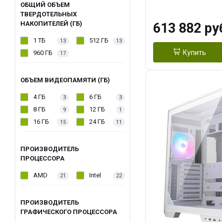
модуля)/ Afox
ОБЩИЙ ОБЪЕМ
ТВЕРДОТЕЛЬНЫХ
GDDR6X 384-Bi
НАКОПИТЕЛЕЙ (ГБ)
613 882 ру
Turbo/ 960 ГБ 
1 ТБ
512 ГБ
13
13
Купить
960 ГБ
17
ОБЪЕМ ВИДЕОПАМЯТИ (ГБ)
4 ГБ
6 ГБ
3
3
8 ГБ
12 ГБ
9
1
16 ГБ
24 ГБ
15
11
ПРОИЗВОДИТЕЛЬ
ПРОЦЕССОРА
AMD
Intel
21
22
ПРОИЗВОДИТЕЛЬ
ГРАФИЧЕСКОГО ПРОЦЕССОРА