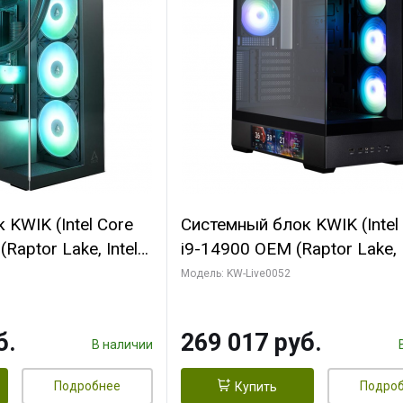
KWIK (Intel Core
Системный блок KWIK (Intel
Raptor Lake, Intel
i9-14900 OEM (Raptor Lake, I
C/ 64 ГБ ОЗУ (2
C24 16EC/8PC// 64 ГБ ОЗУ 
Модель: KW-Live0052
yte RTX5080
модуля)/ Palit RTX5080
FORCE 16GB
GAMINGPRO OC 16GB GDD
б.
269 017 руб.
1 ТБ SSD)
256bit 3xDP HD/ 512 ГБ SS
В наличии
Подробнее
Подро
Купить