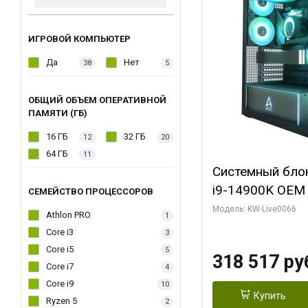
ИГРОВОЙ КОМПЬЮТЕР
Да
Нет
38
5
ОБЩИЙ ОБЪЕМ ОПЕРАТИВНОЙ
ПАМЯТИ (ГБ)
16 ГБ
32 ГБ
12
20
64 ГБ
11
Системный блок 
i9-14900K OEM (
СЕМЕЙСТВО ПРОЦЕССОРОВ
7, C24 16EC/8P
Модель: KW-Live0066
Athlon PRO
1
модуля)/ Gigab
Core i3
3
XTREME WATER
Core i5
5
318 517 ру
GDDR7 256bit/ 
Core i7
4
Core i9
10
Купить
Ryzen 5
2