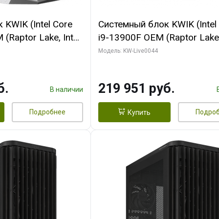
KWIK (Intel Core
Системный блок KWIK (Intel
(Raptor Lake, Intel
i9-13900F OEM (Raptor Lake,
/ 32 ГБ ОЗУ (2
7, Efficient-co/ 32 ГБ ОЗУ (2
Модель: KW-Live0044
yte RX9070XT
модуля)/ Gigabyte RTX5070
B GDDR6 256bit
AERO OC 16GB GDDR7 256bi
б.
219 951 руб.
 SSD)
HD/ 512 ГБ SSD)
В наличии
Подробнее
Подро
Купить