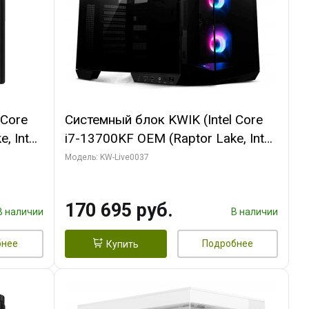
 Core
Системный блок KWIK (Intel Core
, Intel
i7-13700KF OEM (Raptor Lake, Intel
(2
7, C16 8EC/8PC/ 32 ГБ ОЗУ (2
Модель: KW-Live0037
ROART
модуля)/ Gigabyte RTX5070 AERO
e-C DP
OC 12GB GDDR7 192bit 3xDP
170 695 руб.
HDMI/ 1 ТБ SSD)
В наличии
В наличии
бнее
Подробнее
Купить