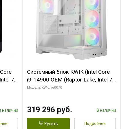
 Core
Системный блок KWIK (Intel Core
ntel 7,
i9-14900 OEM (Raptor Lake, Intel 7,
(2
C24 16EC/8PC// 64 ГБ ОЗУ (2
Модель: KW-Live0070
модуля)/ Gigabyte RTX5080
R7
XTREME WATERFORCE 16GB
319 296 руб.
D)
GDDR7 256bit/ 960 ГБ SSD)
В наличии
В наличии
бнее
Подробнее
Купить