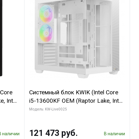
 Core
Системный блок KWIK (Intel Core
, Intel
i5-13600KF OEM (Raptor Lake, Intel
(2
7, C14 8EC/6PC/ 32 ГБ ОЗУ (2
Модель: KW-Live0025
GB
модуля)/ Gigabyte RTX5060
 ATX
WINDFORCE OC 8GB GDDR7 128bit
121 473 руб.
3xDP / 960 ГБ SSD)
В наличии
В наличии