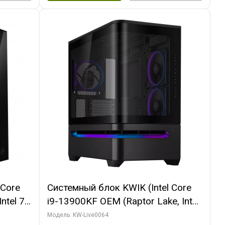
 Core
Системный блок KWIK (Intel Core
ntel 7,
i9-13900KF OEM (Raptor Lake, Intel
(2
7, C24 16EC/8P/ 64 ГБ ОЗУ (2
Модель: KW-Live0064