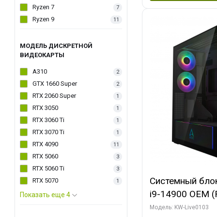
Ryzen 7
7
Ryzen 9
11
МОДЕЛЬ ДИСКРЕТНОЙ
ВИДЕОКАРТЫ
A310
2
GTX 1660 Super
2
RTX 2060 Super
1
RTX 3050
1
RTX 3060 Ti
1
RTX 3070 Ti
1
RTX 4090
11
RTX 5060
3
RTX 5060 Ti
3
Системный блок 
RTX 5070
1
i9-14900 OEM (Ra
Показать еще 4
C24 16EC/8PC//
Модель: KW-Live0103