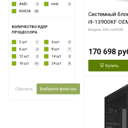
AMD
Intel
3
2
NVIDIA
38
Системный блок 
i9-13900KF OEM 
КОЛИЧЕСТВО ЯДЕР
7, C24 16EC/8P
Модель: KW-Live0038
ПРОЦЕССОРА
модуля)/ Gigab
2 шт.
4 шт.
1
3
GAMING OC 16G
6 шт.
8 шт.
170 698 ру
3
7
2xDP 2/ 960 ГБ
12 шт.
14 шт.
2
3
16 шт.
24 шт.
16
8
Купить
Сбросить
Выберите фильтры