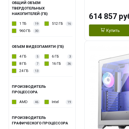
модуля)/ Afox
ОБЩИЙ ОБЪЕМ
ТВЕРДОТЕЛЬНЫХ
GDDR6X 384-Bi
НАКОПИТЕЛЕЙ (ГБ)
614 857 ру
Turbo/ 1 ТБ SS
1 ТБ
512 ГБ
19
16
Купить
960 ГБ
30
ОБЪЕМ ВИДЕОПАМЯТИ (ГБ)
4 ГБ
6 ГБ
5
3
8 ГБ
16 ГБ
7
36
24 ГБ
13
ПРОИЗВОДИТЕЛЬ
ПРОЦЕССОРА
AMD
Intel
46
19
ПРОИЗВОДИТЕЛЬ
ГРАФИЧЕСКОГО ПРОЦЕССОРА