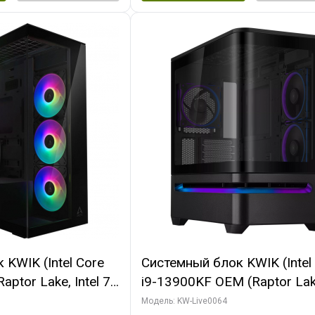
KWIK (Intel Core
Системный блок KWIK (Intel
ptor Lake, Intel 7,
i9-13900KF OEM (Raptor Lake
 64 ГБ ОЗУ (2
7, C24 16EC/8P/ 64 ГБ ОЗУ 
Модель: KW-Live0064