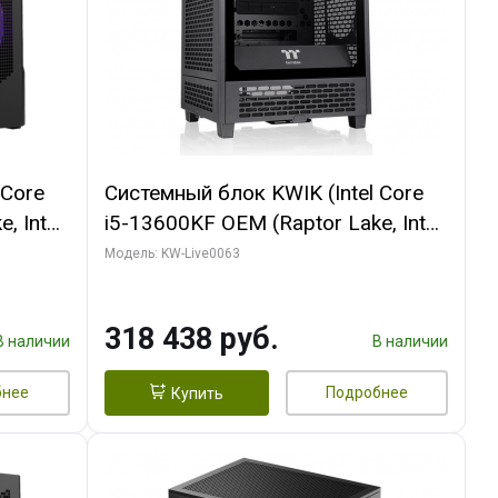
 Core
Системный блок KWIK (Intel Core
, Intel
i5-13600KF OEM (Raptor Lake, Intel
Palit
7, C14 8EC/6PC/ 64 ГБ ОЗУ/ MSI
Модель: KW-Live0063
6GB
RTX5080 VENTUS 3X OC 16GB
0 ГБ
GDDR7 256bit 3xDP HDMI/ 512 ГБ
318 438 руб.
SSD)
В наличии
В наличии
бнее
Подробнее
Купить