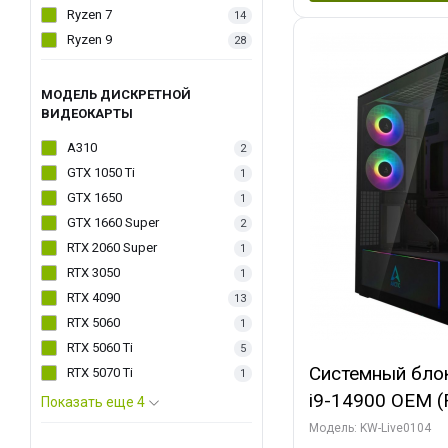
Ryzen 7
14
Ryzen 9
28
МОДЕЛЬ ДИСКРЕТНОЙ
ВИДЕОКАРТЫ
A310
2
GTX 1050 Ti
1
GTX 1650
1
GTX 1660 Super
2
RTX 2060 Super
1
RTX 3050
1
RTX 4090
13
RTX 5060
1
RTX 5060 Ti
5
Системный блок 
RTX 5070 Ti
1
i9-14900 OEM (Ra
Показать еще 4
C24 16EC/8PC//
Модель: KW-Live0104