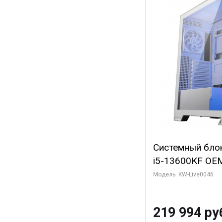
Системный блок 
i5-13600KF OEM 
7, C14 8EC/6PC
Модель: KW-Live0046
Gigabyte RTX5
8GB GDDR7 128b
219 994 ру
SSD)