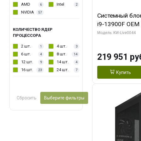
AMD
Intel
6
2
NVIDIA
57
Системный блок 
i9-13900F OEM (
КОЛИЧЕСТВО ЯДЕР
7, Efficient-co/
Модель: KW-Live0044
ПРОЦЕССОРА
модуля)/ Gigab
2 шт.
4 шт.
1
3
AERO OC 16GB 
6 шт.
8 шт.
219 951 ру
4
14
HD/ 512 ГБ SSD
12 шт.
14 шт.
9
4
16 шт.
24 шт.
23
7
Купить
Сбросить
Выберите фильтры