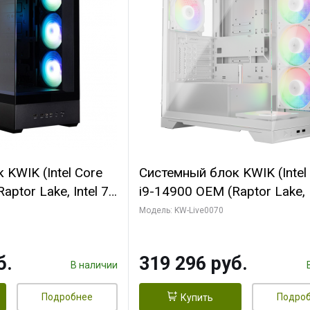
KWIK (Intel Core
Системный блок KWIK (Intel
ptor Lake, Intel 7,
i9-14900 OEM (Raptor Lake, I
 64 ГБ ОЗУ (2
C24 16EC/8PC// 64 ГБ ОЗУ 
Модель: KW-Live0070
 RTX5080
модуля)/ Gigabyte RTX5080
 16GB GDDR7
XTREME WATERFORCE 16G
б.
319 296 руб.
/ 512 ГБ SSD)
GDDR7 256bit/ 960 ГБ SSD)
В наличии
Подробнее
Подро
Купить