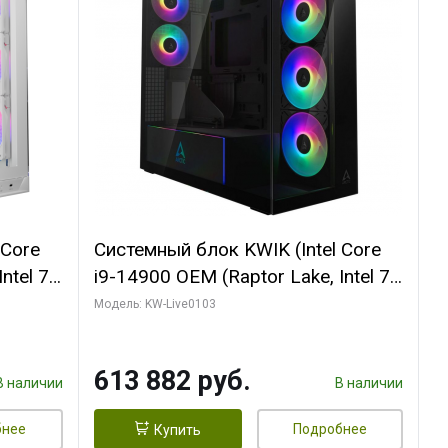
 Core
Системный блок KWIK (Intel Core
ntel 7,
i9-14900 OEM (Raptor Lake, Intel 7,
(2
C24 16EC/8PC// 64 ГБ ОЗУ (2
Модель: KW-Live0103
модуля)/ Afox RTX4090 24GB
B
GDDR6X 384-Bit 3xDP HDMI ATX
613 882 руб.
Turbo/ 960 ГБ SSD)
В наличии
В наличии
бнее
Подробнее
Купить