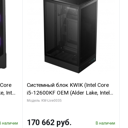
 Core
Системный блок KWIK (Intel Core
, Intel
i5-12600KF OEM (Alder Lake, Intel
(2
7, C10 4EC/6PC// 64 ГБ ОЗУ/ Ninja
Модель: KW-Live0035
Sinotex GTX1650 4GB 128bit
R7
GDDR6 DVI DP HDMI 2/ 960 ГБ
170 662 руб.
D)
SSD)
В наличии
В наличии