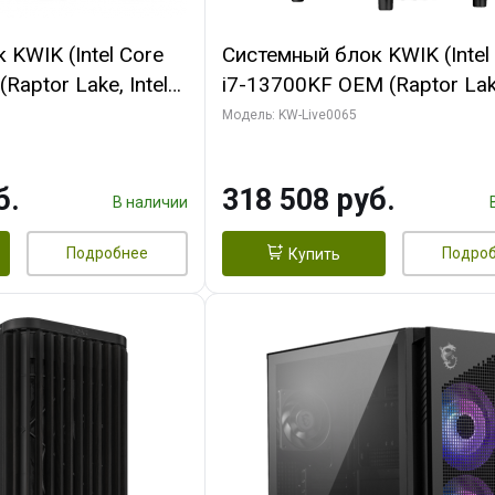
KWIK (Intel Core
Системный блок KWIK (Intel
Raptor Lake, Intel
i7-13700KF OEM (Raptor Lake
 32 ГБ ОЗУ (2
7, C16 8EC/8PC/ 64 ГБ ОЗУ 
Модель: KW-Live0065
yte RTX5070Ti
модуля)/ ASUS RTX5080 P
GDDR7 256bit 3xDP
OC 16GB GDDR7 256bit Typ
б.
318 508 руб.
)
2/ 1 ТБ SSD)
В наличии
Подробнее
Подро
Купить