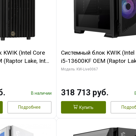
KWIK (Intel Core
Системный блок KWIK (Intel
(Raptor Lake, Intel
i5-13600KF OEM (Raptor Lake
/ 32 ГБ ОЗУ (2
7, C14 8EC/6PC/ 64 ГБ ОЗУ/ 
Модель: KW-Live0067
 RTX4090 24GB
RTX5080 GAMINGPRO OC 1
t 3xDP HDMI ATX
GDDR7 256bit 3xDP HD/ 96
б.
318 713 руб.
SSD)
SSD)
В наличии
Подробнее
Подро
Купить