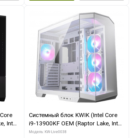
 Core
Системный блок KWIK (Intel Core
, Intel
i9-13900KF OEM (Raptor Lake, Intel
(2
7, C24 16EC/8P/ 32 ГБ ОЗУ (2
Модель: KW-Live0038