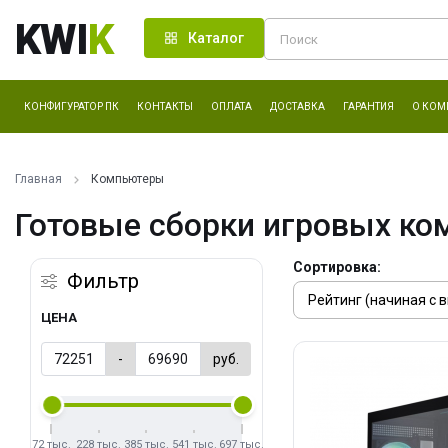
KWI
K
Каталог
КОНФИГУРАТОР ПК
КОНТАКТЫ
ОПЛАТА
ДОСТАВКА
ГАРАНТИЯ
О КОМ
Главная
Компьютеры
Готовые сборки игровых ко
Сортировка:
Фильтр
ЦЕНА
-
руб.
72 тыс.
228 тыс.
385 тыс.
541 тыс.
697 тыс.