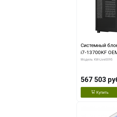
Системный блок 
i7-13700KF OEM 
7, C16 8EC/8PC
Модель: KW-Live0095
модуля)/ Afox
GDDR6X 384-Bi
567 503 ру
Turbo/ 512 ГБ 
Купить