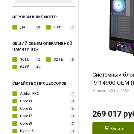
ИГРОВОЙ КОМПЬЮТЕР
Да
Нет
58
7
ОБЩИЙ ОБЪЕМ ОПЕРАТИВНОЙ
ПАМЯТИ (ГБ)
16 ГБ
32 ГБ
12
8
64 ГБ
45
Системный блок 
i9-14900 OEM (Ra
СЕМЕЙСТВО ПРОЦЕССОРОВ
C24 16EC/8PC//
Модель: KW-Live0052
Athlon PRO
1
модуля)/ Palit
Core i3
3
GAMINGPRO OC
Core i5
6
269 017 ру
256bit 3xDP HD
Core i7
3
Core i9
7
Купить
Ryzen 5
3