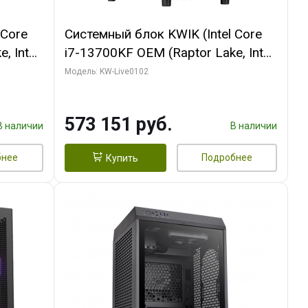
 Core
Системный блок KWIK (Intel Core
, Intel
i7-13700KF OEM (Raptor Lake, Intel
(2
7, C16 8EC/8PC/ 32 ГБ ОЗУ (2
Модель: KW-Live0102
ROART
модуля)/ Afox RTX4090 24GB
e-C DP
GDDR6X 384-Bit 3xDP HDMI ATX
573 151 руб.
Turbo/ 960 ГБ SSD)
В наличии
В наличии
бнее
Подробнее
Купить