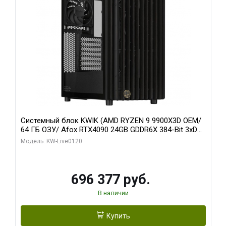
Системный блок KWIK (AMD RYZEN 9 9900X3D OEM/
64 ГБ ОЗУ/ Afox RTX4090 24GB GDDR6X 384-Bit 3xDP
HDMI ATX Turbo/ 1 ТБ SSD)
Модель: KW-Live0120
696 377 руб.
В наличии
Купить