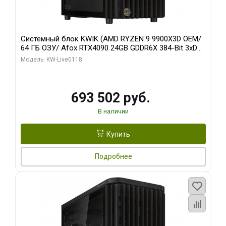
Системный блок KWIK (AMD RYZEN 9 9900X3D OEM/
64 ГБ ОЗУ/ Afox RTX4090 24GB GDDR6X 384-Bit 3xDP
HDMI ATX Turbo/ 960 ГБ SSD)
Модель: KW-Live0118
693 502 руб.
В наличии
Купить
Подробнее