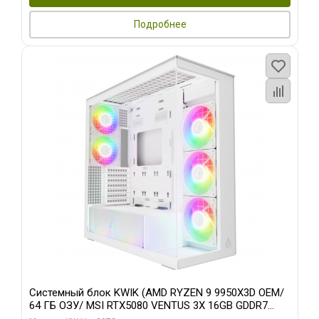
Подробнее
Системный блок KWIK (AMD RYZEN 9 9950X3D OEM/
64 ГБ ОЗУ/ MSI RTX5080 VENTUS 3X 16GB GDDR7
256bit 3xDP HDMI 3F/ 960 ГБ SSD)