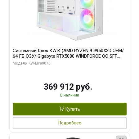
Системный блок KWIK (AMD RYZEN 9 9950X3D OEM/
64 ГБ ОЗУ/ Gigabyte RTX5080 WINDFORCE OC SFF
16GB GDDR7 256bit / 960 ГБ SSD)
Модель: KW-Live0076
369 912 руб.
В наличии
Купить
Подробнее