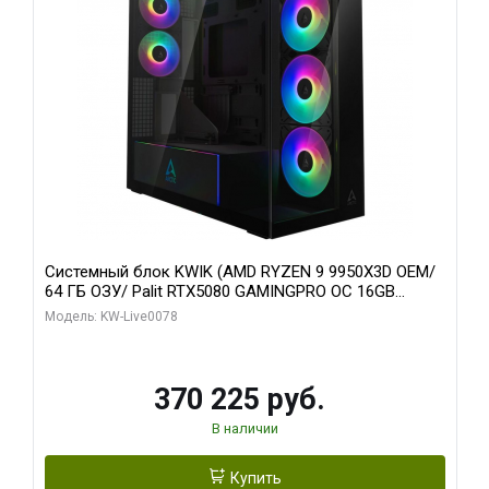
Системный блок KWIK (AMD RYZEN 9 9950X3D OEM/
64 ГБ ОЗУ/ Palit RTX5080 GAMINGPRO OC 16GB
GDDR7 256bit 3xDP HD/ 1 ТБ SSD)
Модель: KW-Live0078
370 225 руб.
В наличии
Купить