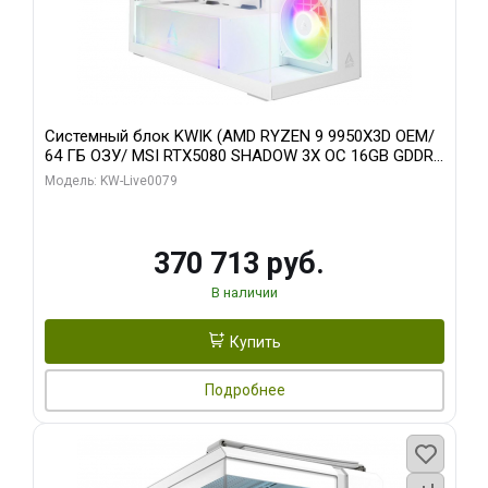
Системный блок KWIK (AMD RYZEN 9 9950X3D OEM/
64 ГБ ОЗУ/ MSI RTX5080 SHADOW 3X OC 16GB GDDR7
256bit 3xDP HDMI/ 960 ГБ SSD)
Модель: KW-Live0079
370 713 руб.
В наличии
Купить
Подробнее