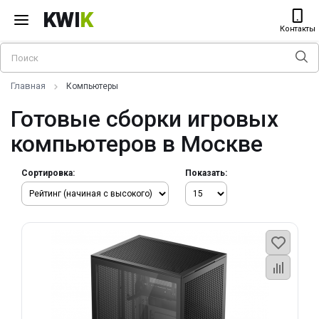
KWI
K
Контакты
Главная
Компьютеры
Готовые сборки игровых
компьютеров в Москве
Сортировка:
Показать: