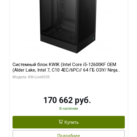
Системный блок KWIK (Intel Core i5-12600KF OEM
(Alder Lake, Intel 7, C10 4EC/6PC// 64 ГБ ОЗУ/ Ninja
Sinotex GTX1650 4GB 128bit GDDR6 DVI DP HDMI 2/
Модель: KW-Live0035
960 ГБ SSD)
170 662 руб.
В наличии
Купить
Подробнее