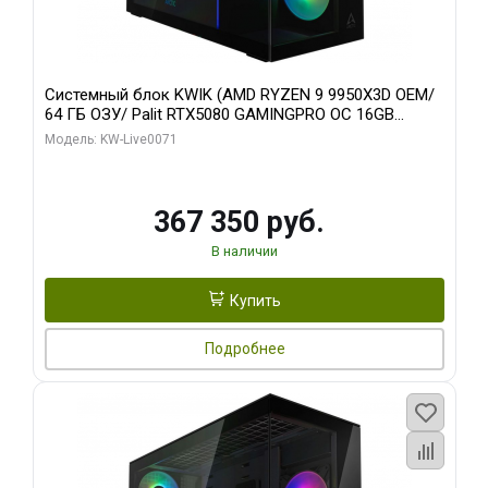
Системный блок KWIK (AMD RYZEN 9 9950X3D OEM/
64 ГБ ОЗУ/ Palit RTX5080 GAMINGPRO OC 16GB
GDDR7 256bit 3xDP HD/ 960 ГБ SSD)
Модель: KW-Live0071
367 350 руб.
В наличии
Купить
Подробнее