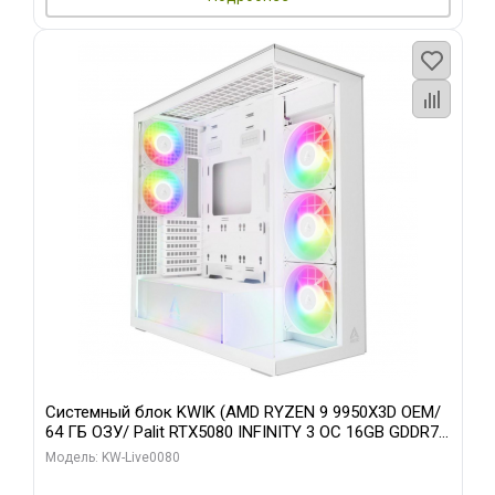
Системный блок KWIK (AMD RYZEN 9 9950X3D OEM/
64 ГБ ОЗУ/ Palit RTX5080 INFINITY 3 OC 16GB GDDR7
256bit 3xDP H/ 960 ГБ SSD)
Модель: KW-Live0080