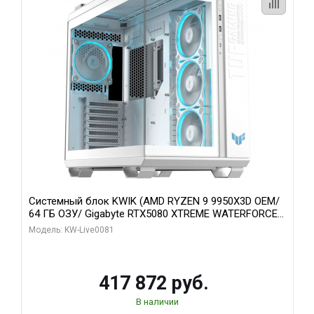
Системный блок KWIK (AMD RYZEN 9 9950X3D OEM/
64 ГБ ОЗУ/ Gigabyte RTX5080 XTREME WATERFORCE
16GB GDDR7 256bit/ 1 ТБ SSD)
Модель: KW-Live0081
417 872 руб.
В наличии