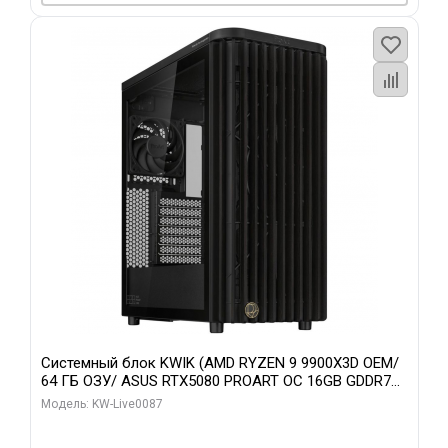
Системный блок KWIK (AMD RYZEN 9 9900X3D OEM/
64 ГБ ОЗУ/ ASUS RTX5080 PROART OC 16GB GDDR7
256bit Type-C DP 2/ 1 ТБ SSD)
Модель: KW-Live0087