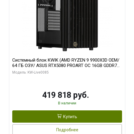
Системный блок KWIK (AMD RYZEN 9 9900X3D OEM/
64 ГБ ОЗУ/ ASUS RTX5080 PROART OC 16GB GDDR7
256bit Type-C DP 2/ 960 ГБ SSD)
Модель: KW-Live0085
419 818 руб.
В наличии
Купить
Подробнее