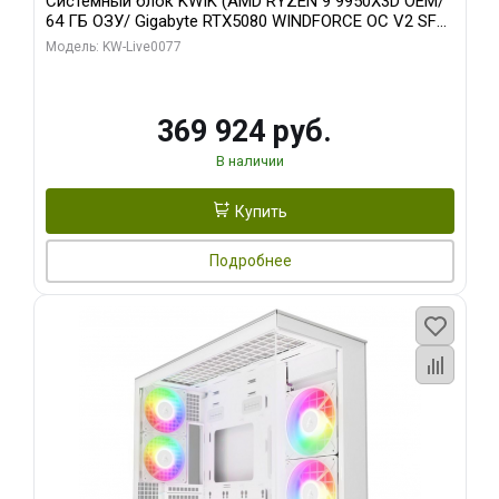
Системный блок KWIK (AMD RYZEN 9 9950X3D OEM/
64 ГБ ОЗУ/ Gigabyte RTX5080 WINDFORCE OC V2 SFF
16GB GDDR7 256b/ 960 ГБ SSD)
Модель: KW-Live0077
369 924 руб.
В наличии
Купить
Подробнее