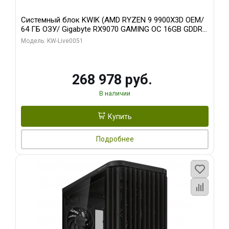
Системный блок KWIK (AMD RYZEN 9 9900X3D OEM/
64 ГБ ОЗУ/ Gigabyte RX9070 GAMING OC 16GB GDDR6
256bit 2xDP 2xH/ 960 ГБ SSD)
Модель: KW-Live0051
268 978 руб.
В наличии
Купить
Подробнее