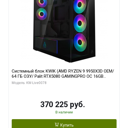
Системный блок KWIK (AMD RYZEN 9 9950X3D OEM/
64 ГБ ОЗУ/ Palit RTX5080 GAMINGPRO OC 16GB
GDDR7 256bit 3xDP HD/ 1 ТБ SSD)
Модель: KW-Live0078
370 225 руб.
В наличии
Купить