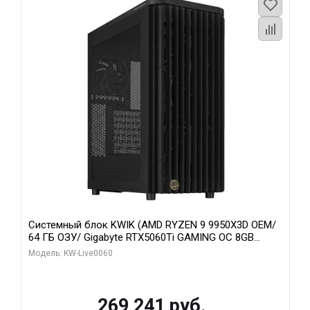
Системный блок KWIK (AMD RYZEN 9 9950X3D OEM/
64 ГБ ОЗУ/ Gigabyte RTX5060Ti GAMING OC 8GB
GDDR7 128bit 3xDP H/ 1 ТБ SSD)
Модель: KW-Live0060
269 241 руб.