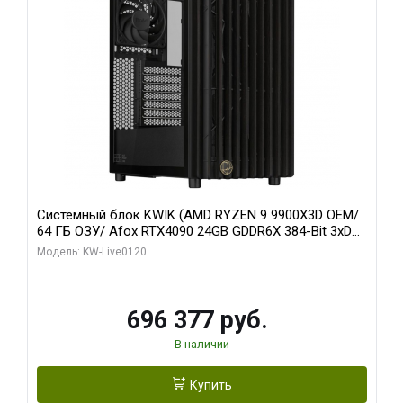
Системный блок KWIK (AMD RYZEN 9 9900X3D OEM/
64 ГБ ОЗУ/ Afox RTX4090 24GB GDDR6X 384-Bit 3xDP
HDMI ATX Turbo/ 1 ТБ SSD)
Модель: KW-Live0120
696 377 руб.
В наличии
Купить