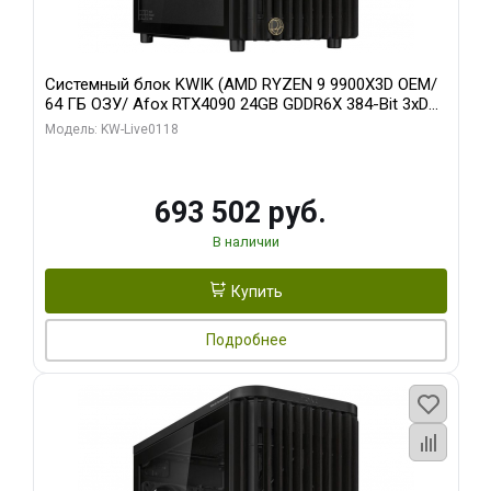
Системный блок KWIK (AMD RYZEN 9 9900X3D OEM/
64 ГБ ОЗУ/ Afox RTX4090 24GB GDDR6X 384-Bit 3xDP
HDMI ATX Turbo/ 960 ГБ SSD)
Модель: KW-Live0118
693 502 руб.
В наличии
Купить
Подробнее