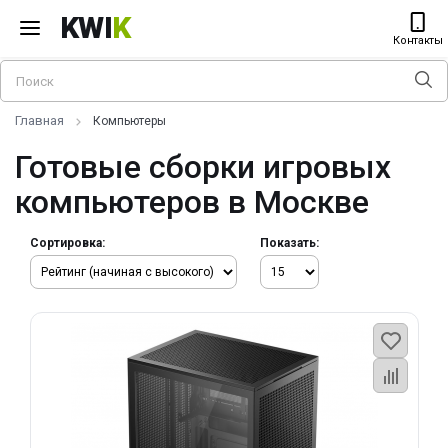
KWI
K
Контакты
Главная
Компьютеры
Готовые сборки игровых
компьютеров в Москве
Сортировка:
Показать: