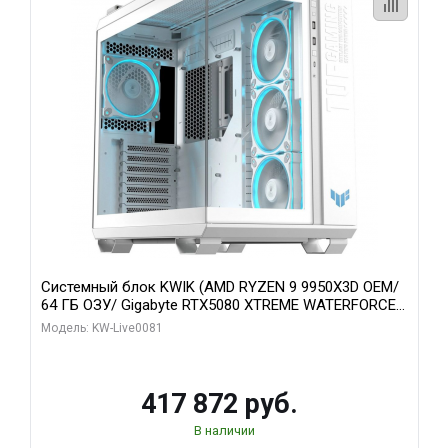
Системный блок KWIK (AMD RYZEN 9 9950X3D OEM/
64 ГБ ОЗУ/ Gigabyte RTX5080 XTREME WATERFORCE
16GB GDDR7 256bit/ 1 ТБ SSD)
Модель: KW-Live0081
417 872 руб.
В наличии