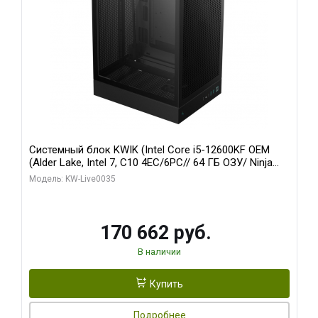
Системный блок KWIK (Intel Core i5-12600KF OEM
(Alder Lake, Intel 7, C10 4EC/6PC// 64 ГБ ОЗУ/ Ninja
Sinotex GTX1650 4GB 128bit GDDR6 DVI DP HDMI 2/
Модель: KW-Live0035
960 ГБ SSD)
170 662 руб.
В наличии
Купить
Подробнее