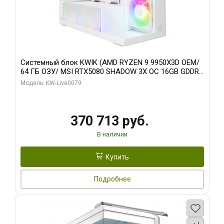
Системный блок KWIK (AMD RYZEN 9 9950X3D OEM/
64 ГБ ОЗУ/ MSI RTX5080 SHADOW 3X OC 16GB GDDR7
256bit 3xDP HDMI/ 960 ГБ SSD)
Модель: KW-Live0079
370 713 руб.
В наличии
Купить
Подробнее