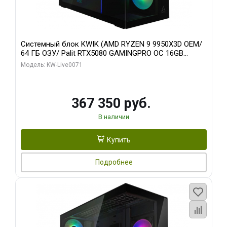
Системный блок KWIK (AMD RYZEN 9 9950X3D OEM/
64 ГБ ОЗУ/ Palit RTX5080 GAMINGPRO OC 16GB
GDDR7 256bit 3xDP HD/ 960 ГБ SSD)
Модель: KW-Live0071
367 350 руб.
В наличии
Купить
Подробнее