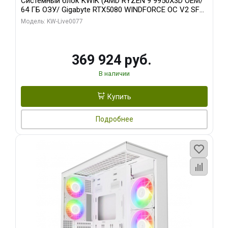
Системный блок KWIK (AMD RYZEN 9 9950X3D OEM/
64 ГБ ОЗУ/ Gigabyte RTX5080 WINDFORCE OC V2 SFF
16GB GDDR7 256b/ 960 ГБ SSD)
Модель: KW-Live0077
369 924 руб.
В наличии
Купить
Подробнее