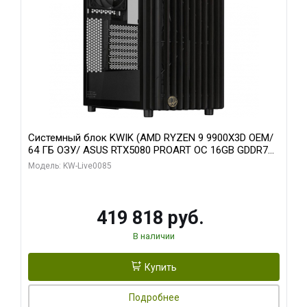
Системный блок KWIK (AMD RYZEN 9 9900X3D OEM/
64 ГБ ОЗУ/ ASUS RTX5080 PROART OC 16GB GDDR7
256bit Type-C DP 2/ 960 ГБ SSD)
Модель: KW-Live0085
419 818 руб.
В наличии
Купить
Подробнее