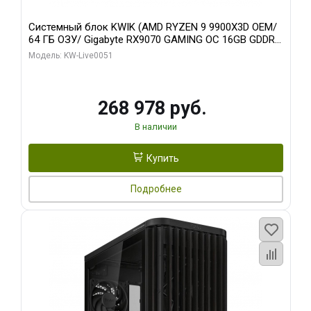
Системный блок KWIK (AMD RYZEN 9 9900X3D OEM/
64 ГБ ОЗУ/ Gigabyte RX9070 GAMING OC 16GB GDDR6
256bit 2xDP 2xH/ 960 ГБ SSD)
Модель: KW-Live0051
268 978 руб.
В наличии
Купить
Подробнее