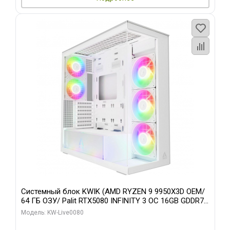
Системный блок KWIK (AMD RYZEN 9 9950X3D OEM/
64 ГБ ОЗУ/ Palit RTX5080 INFINITY 3 OC 16GB GDDR7
256bit 3xDP H/ 960 ГБ SSD)
Модель: KW-Live0080