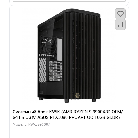
Системный блок KWIK (AMD RYZEN 9 9900X3D OEM/
64 ГБ ОЗУ/ ASUS RTX5080 PROART OC 16GB GDDR7
256bit Type-C DP 2/ 1 ТБ SSD)
Модель: KW-Live0087