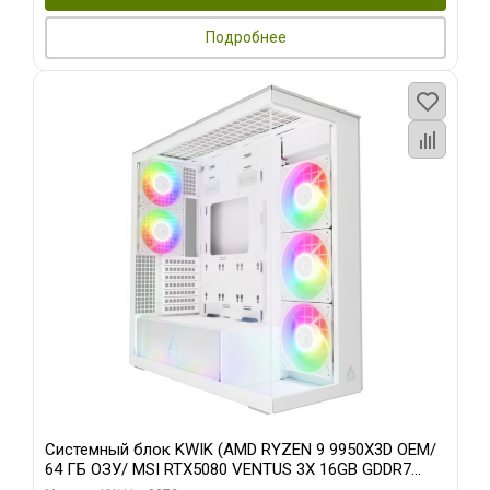
Подробнее
Системный блок KWIK (AMD RYZEN 9 9950X3D OEM/
64 ГБ ОЗУ/ MSI RTX5080 VENTUS 3X 16GB GDDR7
256bit 3xDP HDMI 3F/ 960 ГБ SSD)