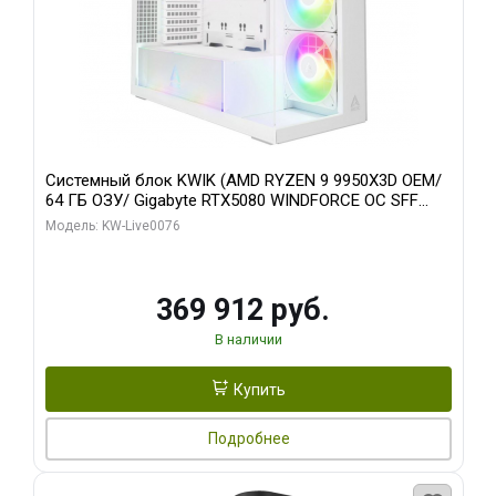
Системный блок KWIK (AMD RYZEN 9 9950X3D OEM/
64 ГБ ОЗУ/ Gigabyte RTX5080 WINDFORCE OC SFF
16GB GDDR7 256bit / 960 ГБ SSD)
Модель: KW-Live0076
369 912 руб.
В наличии
Купить
Подробнее