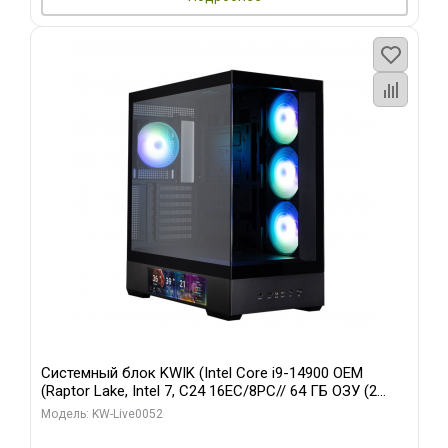
Системный блок KWIK (Intel Core i9-14900 OEM
(Raptor Lake, Intel 7, C24 16EC/8PC// 64 ГБ ОЗУ (2
модуля)/ Palit RTX5080 GAMINGPRO OC 16GB GDDR7
Модель: KW-Live0052
256bit 3xDP HD/ 512 ГБ SSD)