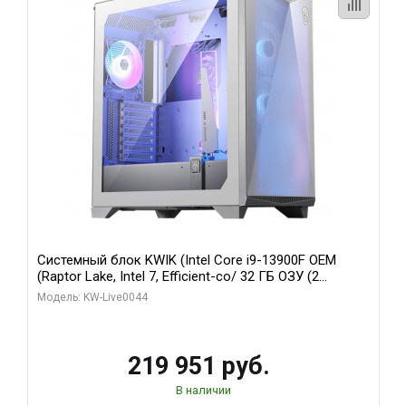
Системный блок KWIK (Intel Core i9-13900F OEM
(Raptor Lake, Intel 7, Efficient-co/ 32 ГБ ОЗУ (2
модуля)/ Gigabyte RTX5070Ti AERO OC 16GB GDDR7
Модель: KW-Live0044
256bit 3xDP HD/ 512 ГБ SSD)
219 951 руб.
В наличии