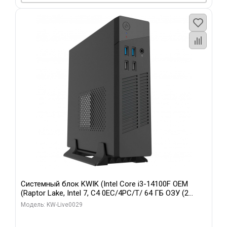
Системный блок KWIK (Intel Core i3-14100F OEM
(Raptor Lake, Intel 7, C4 0EC/4PC/T/ 64 ГБ ОЗУ (2
модуля)/ MSI RTX5060Ti SHADOW 2X OC PLUS 8GB
Модель: KW-Live0029
GDDR7 128bit 3xD/ 960 ГБ SSD)