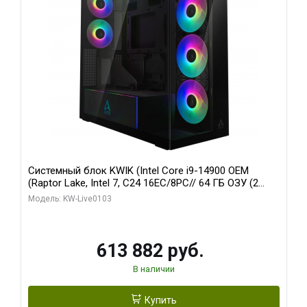
Системный блок KWIK (Intel Core i9-14900 OEM
(Raptor Lake, Intel 7, C24 16EC/8PC// 64 ГБ ОЗУ (2
модуля)/ Afox RTX4090 24GB GDDR6X 384-Bit 3xDP
Модель: KW-Live0103
HDMI ATX Turbo/ 960 ГБ SSD)
613 882 руб.
В наличии
Купить