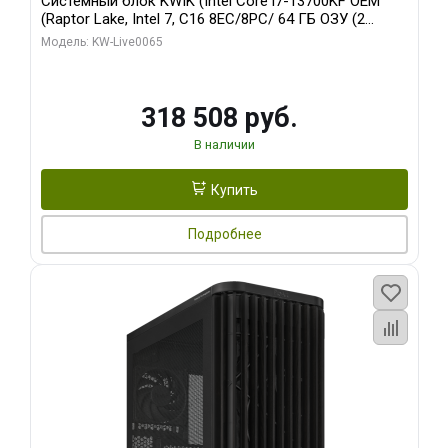
Системный блок KWIK (Intel Core i7-13700KF OEM
(Raptor Lake, Intel 7, C16 8EC/8PC/ 64 ГБ ОЗУ (2
модуля)/ ASUS RTX5080 PROART OC 16GB GDDR7
Модель: KW-Live0065
256bit Type-C DP 2/ 1 ТБ SSD)
318 508 руб.
В наличии
Купить
Подробнее