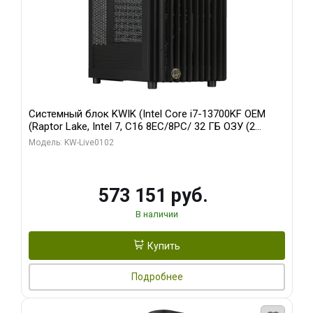
Системный блок KWIK (Intel Core i7-13700KF OEM
(Raptor Lake, Intel 7, C16 8EC/8PC/ 32 ГБ ОЗУ (2
модуля)/ Afox RTX4090 24GB GDDR6X 384-Bit 3xDP
Модель: KW-Live0102
HDMI ATX Turbo/ 960 ГБ SSD)
573 151 руб.
В наличии
Купить
Подробнее