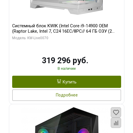
Системный блок KWIK (Intel Core i9-14900 OEM
(Raptor Lake, Intel 7, C24 16EC/8PC// 64 ГБ ОЗУ (2
модуля)/ Gigabyte RTX5080 XTREME WATERFORCE
Модель: KW-Live0070
16GB GDDR7 256bit/ 960 ГБ SSD)
319 296 руб.
В наличии
Купить
Подробнее