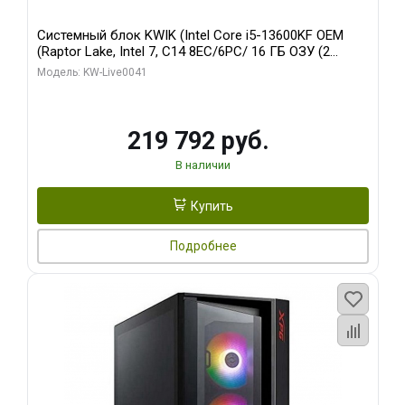
Системный блок KWIK (Intel Core i5-13600KF OEM
(Raptor Lake, Intel 7, C14 8EC/6PC/ 16 ГБ ОЗУ (2
модуля)/ Palit RTX5080 GAMINGPRO OC 16GB GDDR7
Модель: KW-Live0041
256bit 3xDP HD/ 512 ГБ SSD)
219 792 руб.
В наличии
Купить
Подробнее