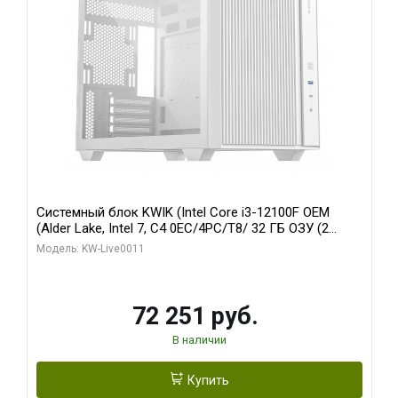
Системный блок KWIK (Intel Core i3-12100F OEM
(Alder Lake, Intel 7, C4 0EC/4PC/T8/ 32 ГБ ОЗУ (2
модуля)/ MSI RTX3050 VENTUS 2X E OC 6GB GDDR6
Модель: KW-Live0011
96bit 2xDP HDMI/ 512 ГБ SSD)
72 251 руб.
В наличии
Купить