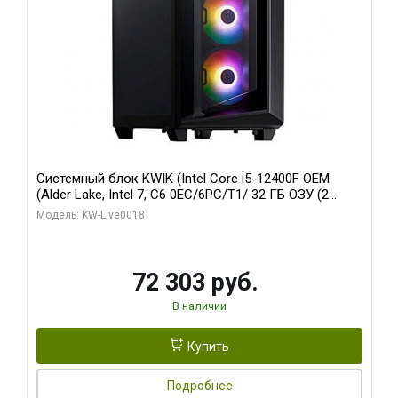
Системный блок KWIK (Intel Core i5-12400F OEM
(Alder Lake, Intel 7, C6 0EC/6PC/T1/ 32 ГБ ОЗУ (2
модуля)/ Ninja Sinotex GTX1660 SUPER 6GB GDDR6
Модель: KW-Live0018
192bit DVI DP / 960 ГБ SSD)
72 303 руб.
В наличии
Купить
Подробнее