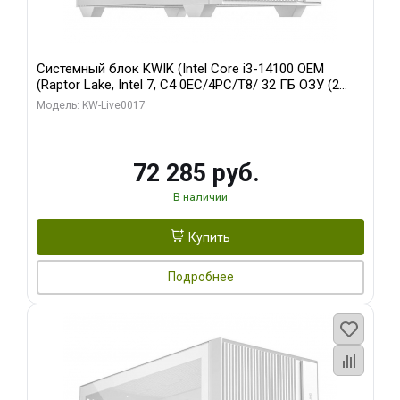
Системный блок KWIK (Intel Core i3-14100 OEM
(Raptor Lake, Intel 7, C4 0EC/4PC/T8/ 32 ГБ ОЗУ (2
модуля)/ Gigabyte Arc A310 WINDFORCE 4GB GDDR6
Модель: KW-Live0017
64bit 2xDP 2xH/ 1 ТБ SSD)
72 285 руб.
В наличии
Купить
Подробнее