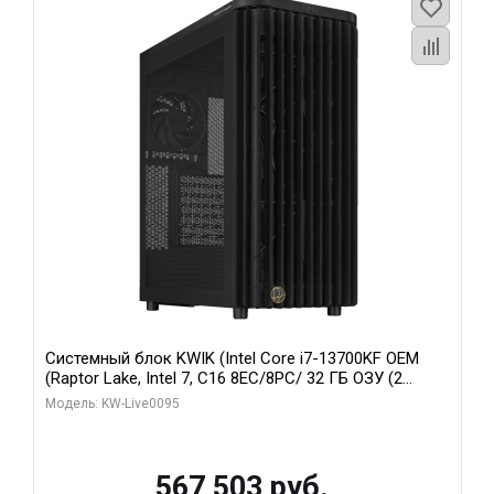
Системный блок KWIK (Intel Core i7-13700KF OEM
(Raptor Lake, Intel 7, C16 8EC/8PC/ 32 ГБ ОЗУ (2
модуля)/ Afox RTX4090 24GB GDDR6X 384-Bit 3xDP
Модель: KW-Live0095
HDMI ATX Turbo/ 512 ГБ SSD)
567 503 руб.