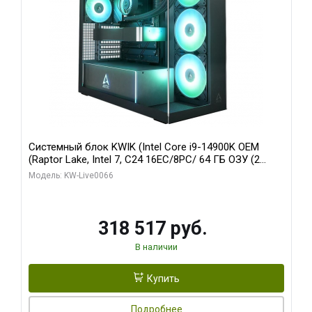
Системный блок KWIK (Intel Core i9-14900K OEM
(Raptor Lake, Intel 7, C24 16EC/8PC/ 64 ГБ ОЗУ (2
модуля)/ Gigabyte RTX5080 XTREME WATERFORCE
Модель: KW-Live0066
16GB GDDR7 256bit/ 1 ТБ SSD)
318 517 руб.
В наличии
Купить
Подробнее