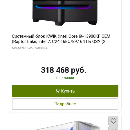
Системный блок KWIK (Intel Core i9-13900KF OEM
(Raptor Lake, Intel 7, C24 16EC/8P/ 64 ГБ ОЗУ (2
модуля)/ ASUS RTX5080 PROART OC 16GB GDDR7
Модель: KW-Live0064
256bit Type-C DP 2/ 512 ГБ SSD)
318 468 руб.
В наличии
Купить
Подробнее