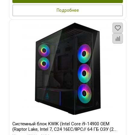
Подробнее
Системный блок KWIK (Intel Core i9-14900 OEM
(Raptor Lake, Intel 7, C24 16EC/8PC// 64 ГБ ОЗУ (2
модуля)/ Afox RTX4090 24GB GDDR6X 384-Bit 3xDP