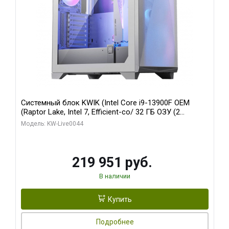
Системный блок KWIK (Intel Core i9-13900F OEM
(Raptor Lake, Intel 7, Efficient-co/ 32 ГБ ОЗУ (2
модуля)/ Gigabyte RTX5070Ti AERO OC 16GB GDDR7
Модель: KW-Live0044
256bit 3xDP HD/ 512 ГБ SSD)
219 951 руб.
В наличии
Купить
Подробнее