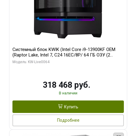
Системный блок KWIK (Intel Core i9-13900KF OEM
(Raptor Lake, Intel 7, C24 16EC/8P/ 64 ГБ ОЗУ (2
модуля)/ ASUS RTX5080 PROART OC 16GB GDDR7
Модель: KW-Live0064
256bit Type-C DP 2/ 512 ГБ SSD)
318 468 руб.
В наличии
Купить
Подробнее