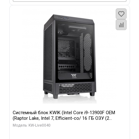
Системный блок KWIK (Intel Core i9-13900F OEM
(Raptor Lake, Intel 7, Efficient-co/ 16 ГБ ОЗУ (2
модуля)/ Gigabyte RTX5070 GAMING OC 12GB GDDR7
Модель: KW-Live0040
192bit 3xDP HD/ 960 ГБ SSD)