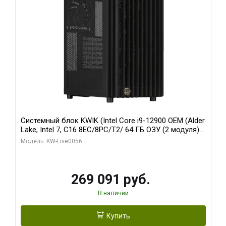
Системный блок KWIK (Intel Core i9-12900 OEM (Alder
Lake, Intel 7, C16 8EC/8PC/T2/ 64 ГБ ОЗУ (2 модуля)/
Palit RTX5080 INFINITY 3 OC 16GB GDDR7 256bit 3xDP
Модель: KW-Live0056
H/ 1 ТБ SSD)
269 091 руб.
В наличии
Купить