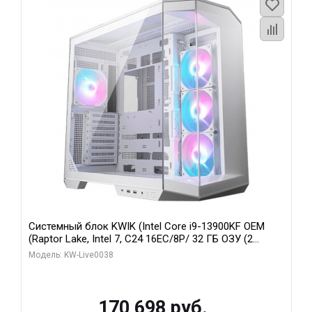
Системный блок KWIK (Intel Core i9-13900KF OEM
(Raptor Lake, Intel 7, C24 16EC/8P/ 32 ГБ ОЗУ (2
модуля)/ Gigabyte RX9070XT GAMING OC 16GB GDDR6
Модель: KW-Live0038
256bit 2xDP 2/ 960 ГБ SSD)
170 698 руб.