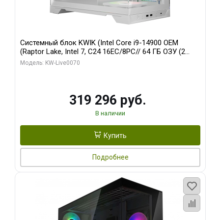
Системный блок KWIK (Intel Core i9-14900 OEM
(Raptor Lake, Intel 7, C24 16EC/8PC// 64 ГБ ОЗУ (2
модуля)/ Gigabyte RTX5080 XTREME WATERFORCE
Модель: KW-Live0070
16GB GDDR7 256bit/ 960 ГБ SSD)
319 296 руб.
В наличии
Купить
Подробнее