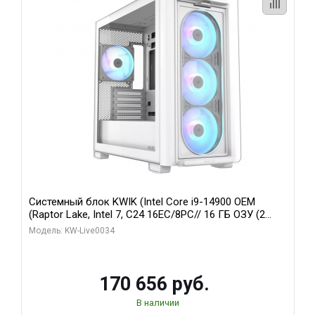
Системный блок KWIK (Intel Core i9-14900 OEM
(Raptor Lake, Intel 7, C24 16EC/8PC// 16 ГБ ОЗУ (2
модуля)/ MSI RTX5060Ti VENTUS 2X PLUS 16GB
Модель: KW-Live0034
GDDR7 128bit 3xDP / 1 ТБ SSD)
170 656 руб.
В наличии