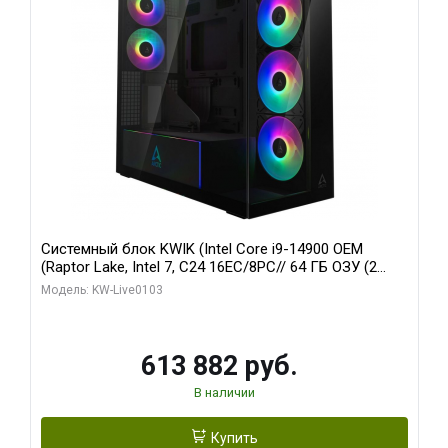
Системный блок KWIK (Intel Core i9-14900 OEM
(Raptor Lake, Intel 7, C24 16EC/8PC// 64 ГБ ОЗУ (2
модуля)/ Afox RTX4090 24GB GDDR6X 384-Bit 3xDP
Модель: KW-Live0103
HDMI ATX Turbo/ 960 ГБ SSD)
613 882 руб.
В наличии
Купить