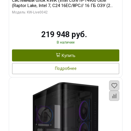
Системный блок KWIK (Intel Core i9-14900 OEM
(Raptor Lake, Intel 7, C24 16EC/8PC// 16 ГБ ОЗУ (2
модуля)/ Gigabyte RTX5070Ti EAGLE OC ICE SFF 16GB
Модель: KW-Live0042
GDDR7 256bi/ 512 ГБ SSD)
219 948 руб.
В наличии
Купить
Подробнее