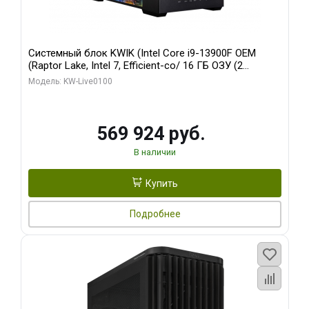
Системный блок KWIK (Intel Core i9-13900F OEM
(Raptor Lake, Intel 7, Efficient-co/ 16 ГБ ОЗУ (2
модуля)/ Afox RTX4090 24GB GDDR6X 384-Bit 3xDP
Модель: KW-Live0100
HDMI ATX Turbo/ 512 ГБ SSD)
569 924 руб.
В наличии
Купить
Подробнее