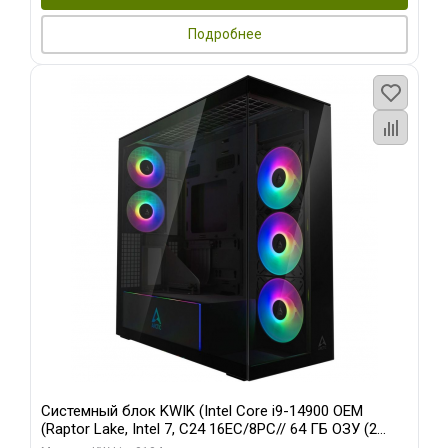
Подробнее
Системный блок KWIK (Intel Core i9-14900 OEM
(Raptor Lake, Intel 7, C24 16EC/8PC// 64 ГБ ОЗУ (2
модуля)/ Afox RTX4090 24GB GDDR6X 384-Bit 3xDP