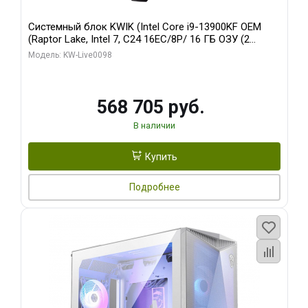
Системный блок KWIK (Intel Core i9-13900KF OEM
(Raptor Lake, Intel 7, C24 16EC/8P/ 16 ГБ ОЗУ (2
модуля)/ Afox RTX4090 24GB GDDR6X 384-Bit 3xDP
Модель: KW-Live0098
HDMI ATX Turbo/ 512 ГБ SSD)
568 705 руб.
В наличии
Купить
Подробнее