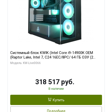
Системный блок KWIK (Intel Core i9-14900K OEM
(Raptor Lake, Intel 7, C24 16EC/8PC/ 64 ГБ ОЗУ (2
модуля)/ Gigabyte RTX5080 XTREME WATERFORCE
Модель: KW-Live0066
16GB GDDR7 256bit/ 1 ТБ SSD)
318 517 руб.
В наличии
Купить
Подробнее