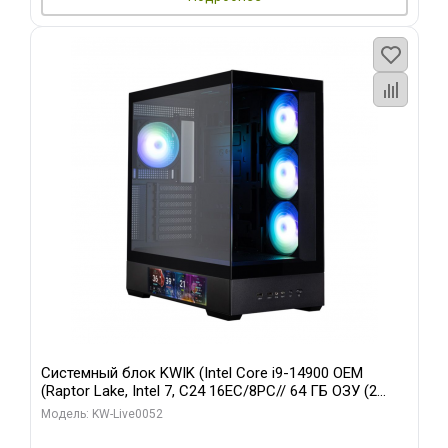
Системный блок KWIK (Intel Core i9-14900 OEM
(Raptor Lake, Intel 7, C24 16EC/8PC// 64 ГБ ОЗУ (2
модуля)/ Palit RTX5080 GAMINGPRO OC 16GB GDDR7
Модель: KW-Live0052
256bit 3xDP HD/ 512 ГБ SSD)