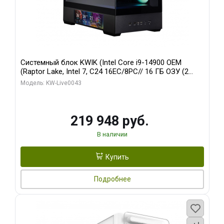
Системный блок KWIK (Intel Core i9-14900 OEM
(Raptor Lake, Intel 7, C24 16EC/8PC// 16 ГБ ОЗУ (2
модуля)/ Palit RTX5070Ti GAMINGPRO-S OC 16GB
Модель: KW-Live0043
GDDR7 256bit 3xD/ 512 ГБ SSD)
219 948 руб.
В наличии
Купить
Подробнее