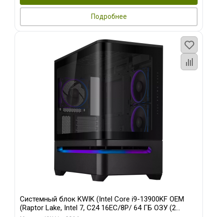
Подробнее
Системный блок KWIK (Intel Core i9-13900KF OEM
(Raptor Lake, Intel 7, C24 16EC/8P/ 64 ГБ ОЗУ (2
модуля)/ ASUS RTX5080 PROART OC 16GB GDDR7