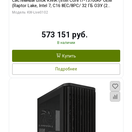
Системный блок KWIK (Intel Core i7-13700KF OEM
(Raptor Lake, Intel 7, C16 8EC/8PC/ 32 ГБ ОЗУ (2
модуля)/ Afox RTX4090 24GB GDDR6X 384-Bit 3xDP
Модель: KW-Live0102
HDMI ATX Turbo/ 960 ГБ SSD)
573 151 руб.
В наличии
Купить
Подробнее