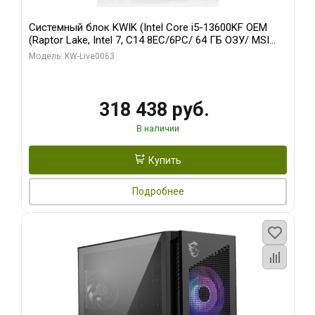
Системный блок KWIK (Intel Core i5-13600KF OEM
(Raptor Lake, Intel 7, C14 8EC/6PC/ 64 ГБ ОЗУ/ MSI
RTX5080 VENTUS 3X OC 16GB GDDR7 256bit 3xDP
Модель: KW-Live0063
HDMI/ 512 ГБ SSD)
318 438 руб.
В наличии
Купить
Подробнее