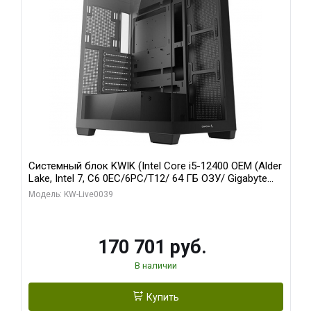
Системный блок KWIK (Intel Core i5-12400 OEM (Alder
Lake, Intel 7, C6 0EC/6PC/T12/ 64 ГБ ОЗУ/ Gigabyte
RX6500XT EAGLE 4G GDDR6 64bit HDMI DP 31055/ 512
Модель: KW-Live0039
ГБ SSD)
170 701 руб.
В наличии
Купить