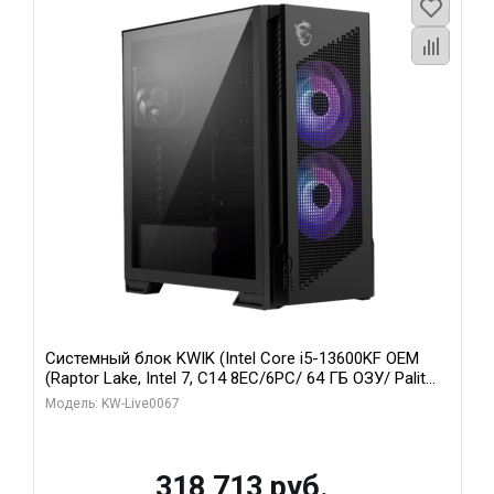
Системный блок KWIK (Intel Core i5-13600KF OEM
(Raptor Lake, Intel 7, C14 8EC/6PC/ 64 ГБ ОЗУ/ Palit
RTX5080 GAMINGPRO OC 16GB GDDR7 256bit 3xDP
Модель: KW-Live0067
HD/ 960 ГБ SSD)
318 713 руб.