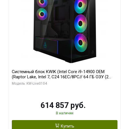
Системный блок KWIK (Intel Core i9-14900 OEM
(Raptor Lake, Intel 7, C24 16EC/8PC// 64 ГБ ОЗУ (2
модуля)/ Afox RTX4090 24GB GDDR6X 384-Bit 3xDP
Модель: KW-Live0104
HDMI ATX Turbo/ 1 ТБ SSD)
614 857 руб.
В наличии
Купить