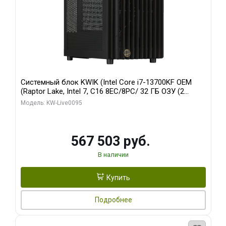
Системный блок KWIK (Intel Core i7-13700KF OEM
(Raptor Lake, Intel 7, C16 8EC/8PC/ 32 ГБ ОЗУ (2
модуля)/ Afox RTX4090 24GB GDDR6X 384-Bit 3xDP
Модель: KW-Live0095
HDMI ATX Turbo/ 512 ГБ SSD)
567 503 руб.
В наличии
Купить
Подробнее