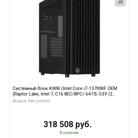
Системный блок KWIK (Intel Core i7-13700KF OEM
(Raptor Lake, Intel 7, C16 8EC/8PC/ 64 ГБ ОЗУ (2
модуля)/ ASUS RTX5080 PROART OC 16GB GDDR7
Модель: KW-Live0065
256bit Type-C DP 2/ 1 ТБ SSD)
318 508 руб.
В наличии