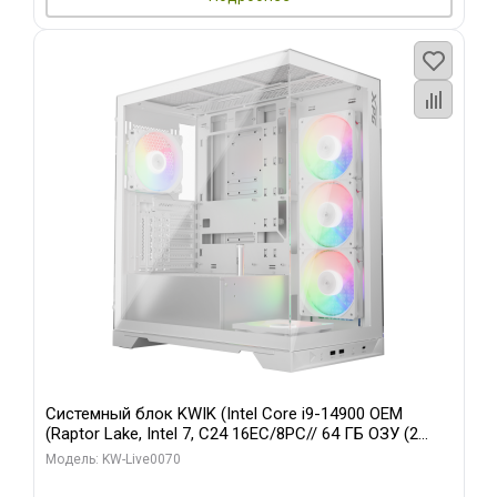
Системный блок KWIK (Intel Core i9-14900 OEM
(Raptor Lake, Intel 7, C24 16EC/8PC// 64 ГБ ОЗУ (2
модуля)/ Gigabyte RTX5080 XTREME WATERFORCE
Модель: KW-Live0070
16GB GDDR7 256bit/ 960 ГБ SSD)