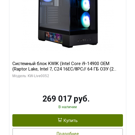
Системный блок KWIK (Intel Core i9-14900 OEM
(Raptor Lake, Intel 7, C24 16EC/8PC// 64 ГБ ОЗУ (2
модуля)/ Palit RTX5080 GAMINGPRO OC 16GB GDDR7
Модель: KW-Live0052
256bit 3xDP HD/ 512 ГБ SSD)
269 017 руб.
В наличии
Купить
Подробнее