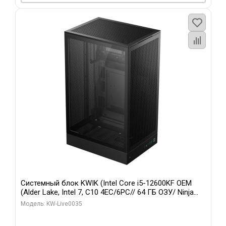
Системный блок KWIK (Intel Core i5-12600KF OEM
(Alder Lake, Intel 7, C10 4EC/6PC// 64 ГБ ОЗУ/ Ninja
Sinotex GTX1650 4GB 128bit GDDR6 DVI DP HDMI 2/
Модель: KW-Live0035
960 ГБ SSD)