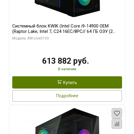
Системный блок KWIK (Intel Core i9-14900 OEM
(Raptor Lake, Intel 7, C24 16EC/8PC// 64 ГБ ОЗУ (2
модуля)/ Afox RTX4090 24GB GDDR6X 384-Bit 3xDP
Модель: KW-Live0103
HDMI ATX Turbo/ 960 ГБ SSD)
613 882 руб.
В наличии
Купить
Подробнее