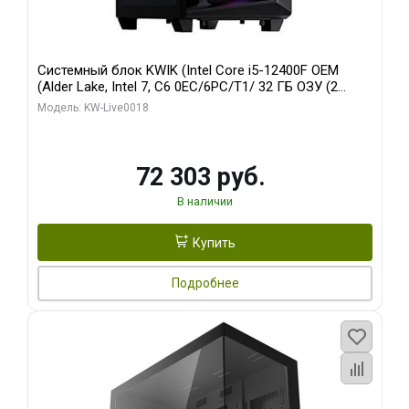
Системный блок KWIK (Intel Core i5-12400F OEM
(Alder Lake, Intel 7, C6 0EC/6PC/T1/ 32 ГБ ОЗУ (2
модуля)/ Ninja Sinotex GTX1660 SUPER 6GB GDDR6
Модель: KW-Live0018
192bit DVI DP / 960 ГБ SSD)
72 303 руб.
В наличии
Купить
Подробнее