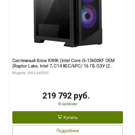
Системный блок KWIK (Intel Core i5-13600KF OEM
(Raptor Lake, Intel 7, C14 8EC/6PC/ 16 ГБ ОЗУ (2
модуля)/ Palit RTX5080 GAMINGPRO OC 16GB GDDR7
Модель: KW-Live0041
256bit 3xDP HD/ 512 ГБ SSD)
219 792 руб.
В наличии
Купить
Подробнее