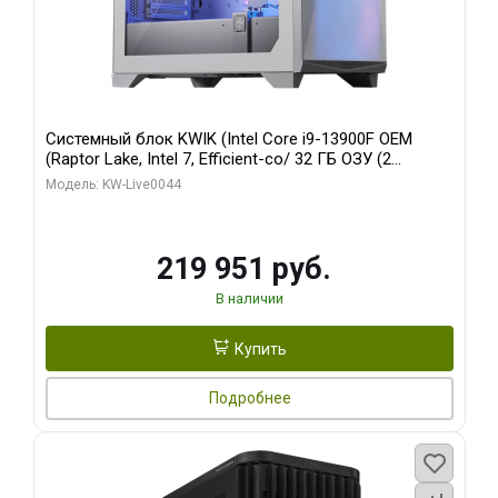
Системный блок KWIK (Intel Core i9-13900F OEM
(Raptor Lake, Intel 7, Efficient-co/ 32 ГБ ОЗУ (2
модуля)/ Gigabyte RTX5070Ti AERO OC 16GB GDDR7
Модель: KW-Live0044
256bit 3xDP HD/ 512 ГБ SSD)
219 951 руб.
В наличии
Купить
Подробнее