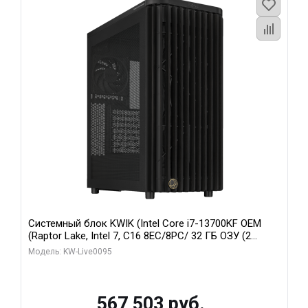
Системный блок KWIK (Intel Core i7-13700KF OEM
(Raptor Lake, Intel 7, C16 8EC/8PC/ 32 ГБ ОЗУ (2
модуля)/ Afox RTX4090 24GB GDDR6X 384-Bit 3xDP
Модель: KW-Live0095
HDMI ATX Turbo/ 512 ГБ SSD)
567 503 руб.