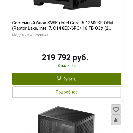
Системный блок KWIK (Intel Core i5-13600KF OEM
(Raptor Lake, Intel 7, C14 8EC/6PC/ 16 ГБ ОЗУ (2
модуля)/ Palit RTX5080 GAMINGPRO OC 16GB GDDR7
Модель: KW-Live0041
256bit 3xDP HD/ 512 ГБ SSD)
219 792 руб.
В наличии
Купить
Подробнее