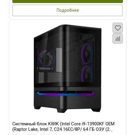
Подробнее
Системный блок KWIK (Intel Core i9-13900KF OEM
(Raptor Lake, Intel 7, C24 16EC/8P/ 64 ГБ ОЗУ (2
модуля)/ ASUS RTX5080 PROART OC 16GB GDDR7