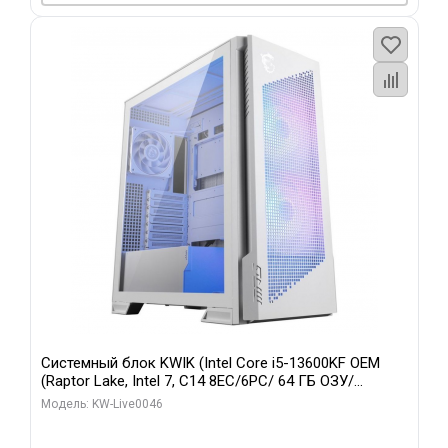
Системный блок KWIK (Intel Core i5-13600KF OEM
(Raptor Lake, Intel 7, C14 8EC/6PC/ 64 ГБ ОЗУ/
Gigabyte RTX5060Ti GAMING OC 8GB GDDR7 128bit
Модель: KW-Live0046
3xDP H/ 960 ГБ SSD)