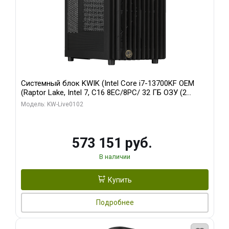
Системный блок KWIK (Intel Core i7-13700KF OEM
(Raptor Lake, Intel 7, C16 8EC/8PC/ 32 ГБ ОЗУ (2
модуля)/ Afox RTX4090 24GB GDDR6X 384-Bit 3xDP
Модель: KW-Live0102
HDMI ATX Turbo/ 960 ГБ SSD)
573 151 руб.
В наличии
Купить
Подробнее