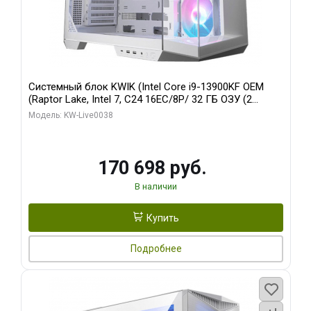
Системный блок KWIK (Intel Core i9-13900KF OEM
(Raptor Lake, Intel 7, C24 16EC/8P/ 32 ГБ ОЗУ (2
модуля)/ Gigabyte RX9070XT GAMING OC 16GB GDDR6
Модель: KW-Live0038
256bit 2xDP 2/ 960 ГБ SSD)
170 698 руб.
В наличии
Купить
Подробнее