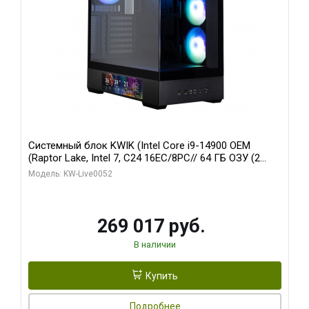
Системный блок KWIK (Intel Core i9-14900 OEM
(Raptor Lake, Intel 7, C24 16EC/8PC// 64 ГБ ОЗУ (2
модуля)/ Palit RTX5080 GAMINGPRO OC 16GB GDDR7
Модель: KW-Live0052
256bit 3xDP HD/ 512 ГБ SSD)
269 017 руб.
В наличии
Купить
Подробнее