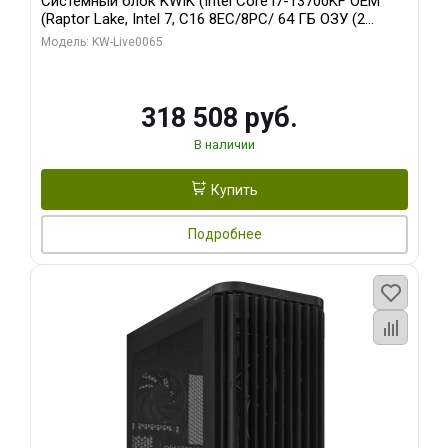
Системный блок KWIK (Intel Core i7-13700KF OEM
(Raptor Lake, Intel 7, C16 8EC/8PC/ 64 ГБ ОЗУ (2
модуля)/ ASUS RTX5080 PROART OC 16GB GDDR7
Модель: KW-Live0065
256bit Type-C DP 2/ 1 ТБ SSD)
318 508 руб.
В наличии
Купить
Подробнее