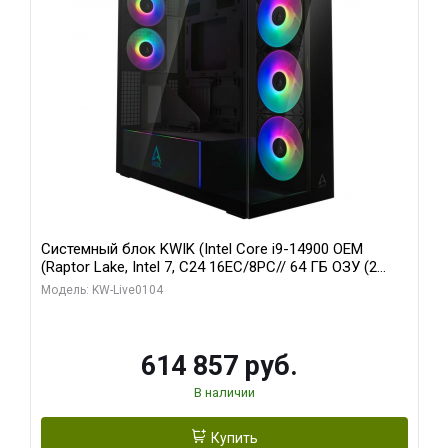
Системный блок KWIK (Intel Core i9-14900 OEM
(Raptor Lake, Intel 7, C24 16EC/8PC// 64 ГБ ОЗУ (2
модуля)/ Afox RTX4090 24GB GDDR6X 384-Bit 3xDP
Модель: KW-Live0104
HDMI ATX Turbo/ 1 ТБ SSD)
614 857 руб.
В наличии
Купить