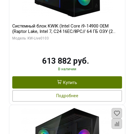
Системный блок KWIK (Intel Core i9-14900 OEM
(Raptor Lake, Intel 7, C24 16EC/8PC// 64 ГБ ОЗУ (2
модуля)/ Afox RTX4090 24GB GDDR6X 384-Bit 3xDP
Модель: KW-Live0103
HDMI ATX Turbo/ 960 ГБ SSD)
613 882 руб.
В наличии
Купить
Подробнее