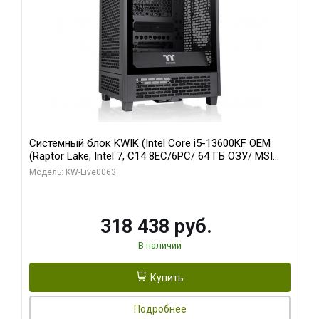
Системный блок KWIK (Intel Core i5-13600KF OEM
(Raptor Lake, Intel 7, C14 8EC/6PC/ 64 ГБ ОЗУ/ MSI
RTX5080 VENTUS 3X OC 16GB GDDR7 256bit 3xDP
Модель: KW-Live0063
HDMI/ 512 ГБ SSD)
318 438 руб.
В наличии
Купить
Подробнее