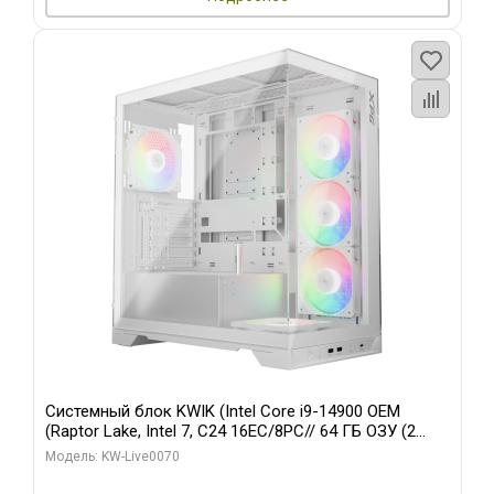
Системный блок KWIK (Intel Core i9-14900 OEM
(Raptor Lake, Intel 7, C24 16EC/8PC// 64 ГБ ОЗУ (2
модуля)/ Gigabyte RTX5080 XTREME WATERFORCE
Модель: KW-Live0070
16GB GDDR7 256bit/ 960 ГБ SSD)