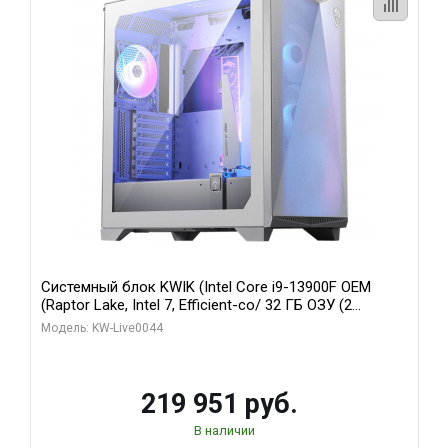
Системный блок KWIK (Intel Core i9-13900F OEM
(Raptor Lake, Intel 7, Efficient-co/ 32 ГБ ОЗУ (2
модуля)/ Gigabyte RTX5070Ti AERO OC 16GB GDDR7
Модель: KW-Live0044
256bit 3xDP HD/ 512 ГБ SSD)
219 951 руб.
В наличии