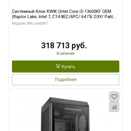
Системный блок KWIK (Intel Core i5-13600KF OEM
(Raptor Lake, Intel 7, C14 8EC/6PC/ 64 ГБ ОЗУ/ Palit
RTX5080 GAMINGPRO OC 16GB GDDR7 256bit 3xDP
Модель: KW-Live0067
HD/ 960 ГБ SSD)
318 713 руб.
В наличии
Купить
Подробнее