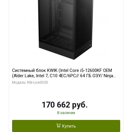
Системный блок KWIK (Intel Core i5-12600KF OEM
(Alder Lake, Intel 7, C10 4EC/6PC// 64 ГБ ОЗУ/ Ninja
Sinotex GTX1650 4GB 128bit GDDR6 DVI DP HDMI 2/
Модель: KW-Live0035
960 ГБ SSD)
170 662 руб.
В наличии
Купить