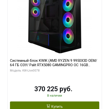
Системный блок KWIK (AMD RYZEN 9 9950X3D OEM/
64 ГБ ОЗУ/ Palit RTX5080 GAMINGPRO OC 16GB
GDDR7 256bit 3xDP HD/ 1 ТБ SSD)
Модель: KW-Live0078
370 225 руб.
В наличии
Купить