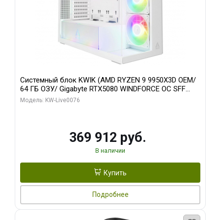
Системный блок KWIK (AMD RYZEN 9 9950X3D OEM/
64 ГБ ОЗУ/ Gigabyte RTX5080 WINDFORCE OC SFF
16GB GDDR7 256bit / 960 ГБ SSD)
Модель: KW-Live0076
369 912 руб.
В наличии
Купить
Подробнее