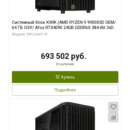
Системный блок KWIK (AMD RYZEN 9 9900X3D OEM/
64 ГБ ОЗУ/ Afox RTX4090 24GB GDDR6X 384-Bit 3xDP
HDMI ATX Turbo/ 960 ГБ SSD)
Модель: KW-Live0118
693 502 руб.
В наличии
Купить
Подробнее