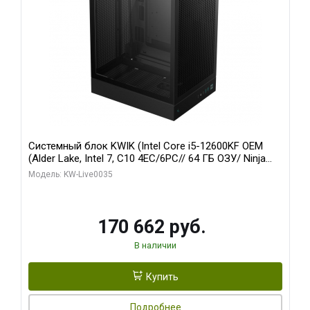
Системный блок KWIK (Intel Core i5-12600KF OEM
(Alder Lake, Intel 7, C10 4EC/6PC// 64 ГБ ОЗУ/ Ninja
Sinotex GTX1650 4GB 128bit GDDR6 DVI DP HDMI 2/
Модель: KW-Live0035
960 ГБ SSD)
170 662 руб.
В наличии
Купить
Подробнее