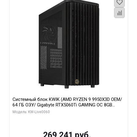
Системный блок KWIK (AMD RYZEN 9 9950X3D OEM/
64 ГБ ОЗУ/ Gigabyte RTX5060Ti GAMING OC 8GB
GDDR7 128bit 3xDP H/ 1 ТБ SSD)
Модель: KW-Live0060
269 241 руб.