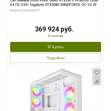
Системный блок KWIK (AMD RYZEN 9 9950X3D OEM/
64 ГБ ОЗУ/ Gigabyte RTX5080 WINDFORCE OC V2 SFF
16GB GDDR7 256b/ 960 ГБ SSD)
Модель: KW-Live0077
369 924 руб.
В наличии
Купить
Подробнее