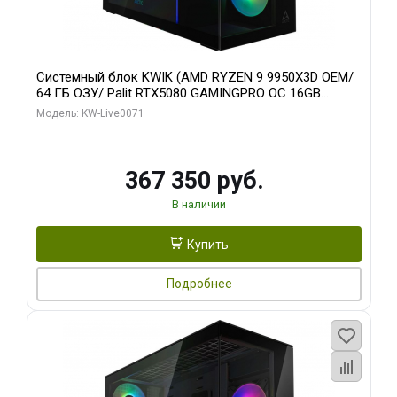
Системный блок KWIK (AMD RYZEN 9 9950X3D OEM/
64 ГБ ОЗУ/ Palit RTX5080 GAMINGPRO OC 16GB
GDDR7 256bit 3xDP HD/ 960 ГБ SSD)
Модель: KW-Live0071
367 350 руб.
В наличии
Купить
Подробнее