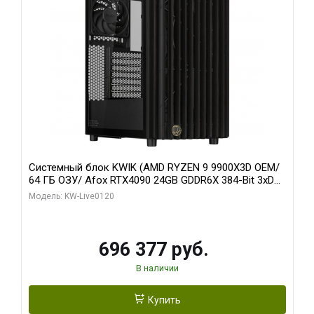
Системный блок KWIK (AMD RYZEN 9 9900X3D OEM/
64 ГБ ОЗУ/ Afox RTX4090 24GB GDDR6X 384-Bit 3xDP
HDMI ATX Turbo/ 1 ТБ SSD)
Модель: KW-Live0120
696 377 руб.
В наличии
Купить