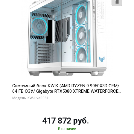
Системный блок KWIK (AMD RYZEN 9 9950X3D OEM/
64 ГБ ОЗУ/ Gigabyte RTX5080 XTREME WATERFORCE
16GB GDDR7 256bit/ 1 ТБ SSD)
Модель: KW-Live0081
417 872 руб.
В наличии