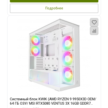
Подробнее
Системный блок KWIK (AMD RYZEN 9 9950X3D OEM/
64 ГБ ОЗУ/ MSI RTX5080 VENTUS 3X 16GB GDDR7
256bit 3xDP HDMI 3F/ 960 ГБ SSD)