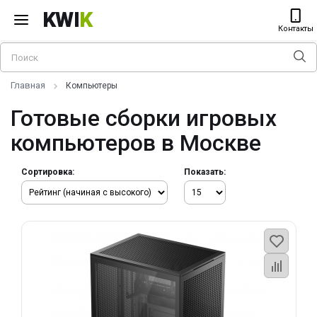
KWI
K
Контакты
Главная
Компьютеры
Готовые сборки игровых
компьютеров в Москве
Сортировка:
Показать: