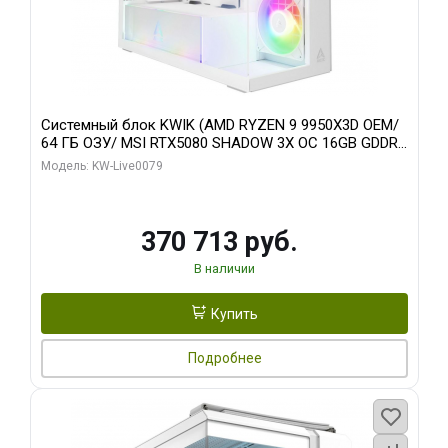
Системный блок KWIK (AMD RYZEN 9 9950X3D OEM/
64 ГБ ОЗУ/ MSI RTX5080 SHADOW 3X OC 16GB GDDR7
256bit 3xDP HDMI/ 960 ГБ SSD)
Модель: KW-Live0079
370 713 руб.
В наличии
Купить
Подробнее