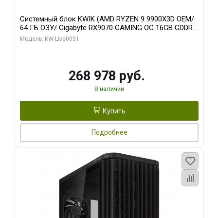
Системный блок KWIK (AMD RYZEN 9 9900X3D OEM/
64 ГБ ОЗУ/ Gigabyte RX9070 GAMING OC 16GB GDDR6
256bit 2xDP 2xH/ 960 ГБ SSD)
Модель: KW-Live0051
268 978 руб.
В наличии
Купить
Подробнее