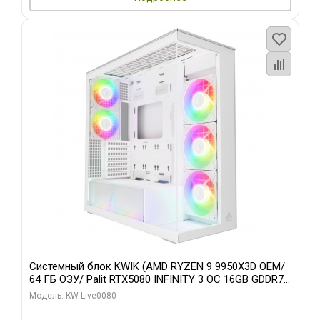
Системный блок KWIK (AMD RYZEN 9 9950X3D OEM/
64 ГБ ОЗУ/ Palit RTX5080 INFINITY 3 OC 16GB GDDR7
256bit 3xDP H/ 960 ГБ SSD)
Модель: KW-Live0080