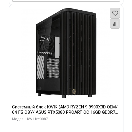
Системный блок KWIK (AMD RYZEN 9 9900X3D OEM/
64 ГБ ОЗУ/ ASUS RTX5080 PROART OC 16GB GDDR7
256bit Type-C DP 2/ 1 ТБ SSD)
Модель: KW-Live0087