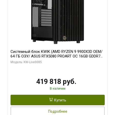
Системный блок KWIK (AMD RYZEN 9 9900X3D OEM/
64 ГБ ОЗУ/ ASUS RTX5080 PROART OC 16GB GDDR7
256bit Type-C DP 2/ 960 ГБ SSD)
Модель: KW-Live0085
419 818 руб.
В наличии
Купить
Подробнее