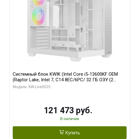
Системный блок KWIK (Intel Core i5-13600KF OEM
(Raptor Lake, Intel 7, C14 8EC/6PC/ 32 ГБ ОЗУ (2
модуля)/ Gigabyte RTX5060 WINDFORCE OC 8GB
Модель: KW-Live0025
GDDR7 128bit 3xDP / 960 ГБ SSD)
121 473 руб.
В наличии
Купить