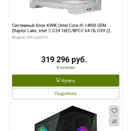
Системный блок KWIK (Intel Core i9-14900 OEM
(Raptor Lake, Intel 7, C24 16EC/8PC// 64 ГБ ОЗУ (2
модуля)/ Gigabyte RTX5080 XTREME WATERFORCE
Модель: KW-Live0070
16GB GDDR7 256bit/ 960 ГБ SSD)
319 296 руб.
В наличии
Купить
Подробнее