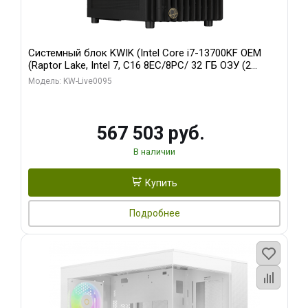
Системный блок KWIK (Intel Core i7-13700KF OEM
(Raptor Lake, Intel 7, C16 8EC/8PC/ 32 ГБ ОЗУ (2
модуля)/ Afox RTX4090 24GB GDDR6X 384-Bit 3xDP
Модель: KW-Live0095
HDMI ATX Turbo/ 512 ГБ SSD)
567 503 руб.
В наличии
Купить
Подробнее