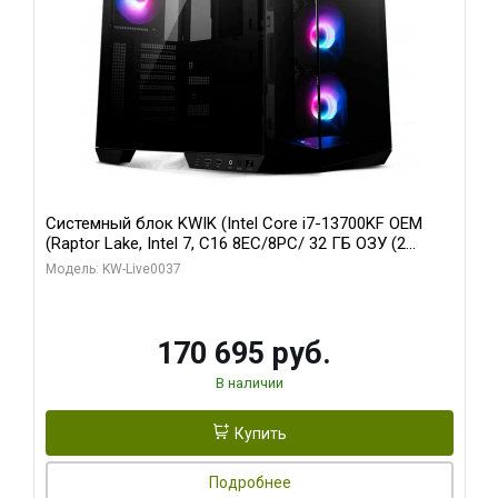
Системный блок KWIK (Intel Core i7-13700KF OEM
(Raptor Lake, Intel 7, C16 8EC/8PC/ 32 ГБ ОЗУ (2
модуля)/ Gigabyte RTX5070 AERO OC 12GB GDDR7
Модель: KW-Live0037
192bit 3xDP HDMI/ 1 ТБ SSD)
170 695 руб.
В наличии
Купить
Подробнее