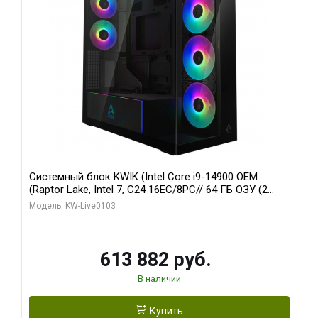
Системный блок KWIK (Intel Core i9-14900 OEM
(Raptor Lake, Intel 7, C24 16EC/8PC// 64 ГБ ОЗУ (2
модуля)/ Afox RTX4090 24GB GDDR6X 384-Bit 3xDP
Модель: KW-Live0103
HDMI ATX Turbo/ 960 ГБ SSD)
613 882 руб.
В наличии
Купить