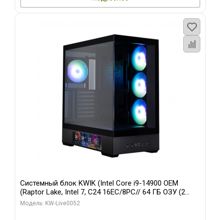
Системный блок KWIK (Intel Core i9-14900 OEM
(Raptor Lake, Intel 7, C24 16EC/8PC// 64 ГБ ОЗУ (2
модуля)/ Palit RTX5080 GAMINGPRO OC 16GB GDDR7
Модель: KW-Live0052
256bit 3xDP HD/ 512 ГБ SSD)