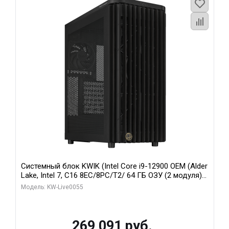
Системный блок KWIK (Intel Core i9-12900 OEM (Alder
Lake, Intel 7, C16 8EC/8PC/T2/ 64 ГБ ОЗУ (2 модуля)/
MSI RTX5080 SHADOW 3X OC 16GB GDDR7 256bit 3xDP
Модель: KW-Live0055
HDMI/ 1 ТБ SSD)
269 091 руб.