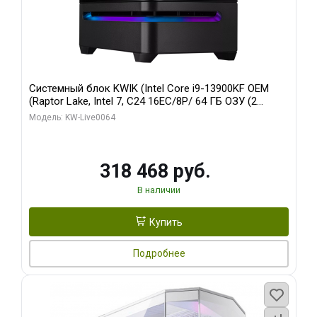
Системный блок KWIK (Intel Core i9-13900KF OEM
(Raptor Lake, Intel 7, C24 16EC/8P/ 64 ГБ ОЗУ (2
модуля)/ ASUS RTX5080 PROART OC 16GB GDDR7
Модель: KW-Live0064
256bit Type-C DP 2/ 512 ГБ SSD)
318 468 руб.
В наличии
Купить
Подробнее