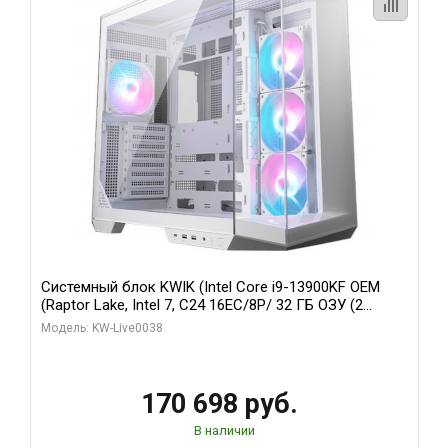
Системный блок KWIK (Intel Core i9-13900KF OEM
(Raptor Lake, Intel 7, C24 16EC/8P/ 32 ГБ ОЗУ (2
модуля)/ Gigabyte RX9070XT GAMING OC 16GB GDDR6
Модель: KW-Live0038
256bit 2xDP 2/ 960 ГБ SSD)
170 698 руб.
В наличии