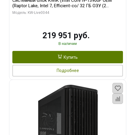
Системный блок KWIK (Intel Core i9-13900F OEM
(Raptor Lake, Intel 7, Efficient-co/ 32 ГБ ОЗУ (2
модуля)/ Gigabyte RTX5070Ti AERO OC 16GB GDDR7
Модель: KW-Live0044
256bit 3xDP HD/ 512 ГБ SSD)
219 951 руб.
В наличии
Купить
Подробнее