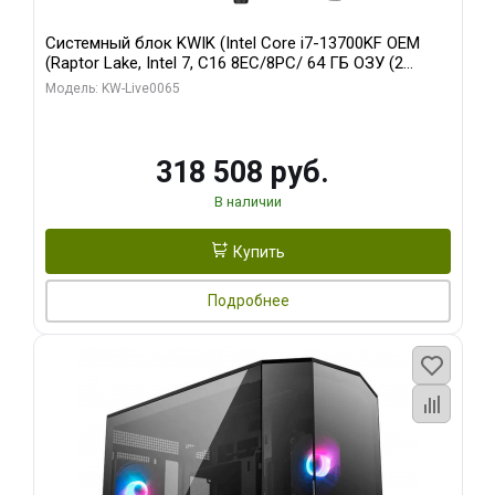
Системный блок KWIK (Intel Core i7-13700KF OEM
(Raptor Lake, Intel 7, C16 8EC/8PC/ 64 ГБ ОЗУ (2
модуля)/ ASUS RTX5080 PROART OC 16GB GDDR7
Модель: KW-Live0065
256bit Type-C DP 2/ 1 ТБ SSD)
318 508 руб.
В наличии
Купить
Подробнее