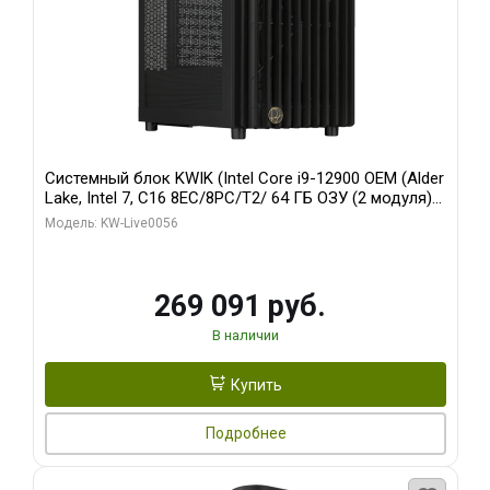
Системный блок KWIK (Intel Core i9-12900 OEM (Alder
Lake, Intel 7, C16 8EC/8PC/T2/ 64 ГБ ОЗУ (2 модуля)/
Palit RTX5080 INFINITY 3 OC 16GB GDDR7 256bit 3xDP
Модель: KW-Live0056
H/ 1 ТБ SSD)
269 091 руб.
В наличии
Купить
Подробнее