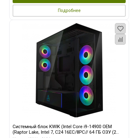
Подробнее
Системный блок KWIK (Intel Core i9-14900 OEM
(Raptor Lake, Intel 7, C24 16EC/8PC// 64 ГБ ОЗУ (2
модуля)/ Afox RTX4090 24GB GDDR6X 384-Bit 3xDP