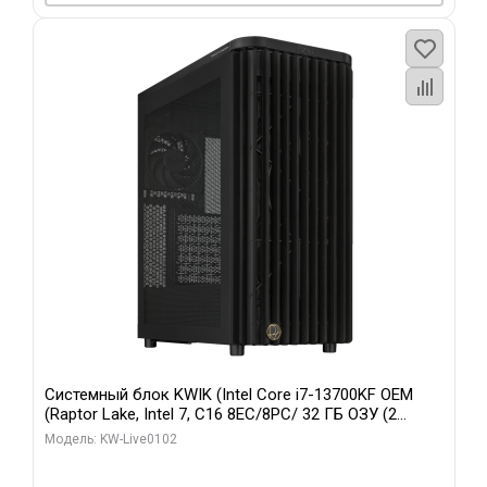
Системный блок KWIK (Intel Core i7-13700KF OEM
(Raptor Lake, Intel 7, C16 8EC/8PC/ 32 ГБ ОЗУ (2
модуля)/ Afox RTX4090 24GB GDDR6X 384-Bit 3xDP
Модель: KW-Live0102
HDMI ATX Turbo/ 960 ГБ SSD)