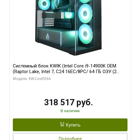
Системный блок KWIK (Intel Core i9-14900K OEM
(Raptor Lake, Intel 7, C24 16EC/8PC/ 64 ГБ ОЗУ (2
модуля)/ Gigabyte RTX5080 XTREME WATERFORCE
Модель: KW-Live0066
16GB GDDR7 256bit/ 1 ТБ SSD)
318 517 руб.
В наличии
Купить
Подробнее