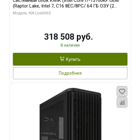
Системный блок KWIK (Intel Core i7-13700KF OEM
(Raptor Lake, Intel 7, C16 8EC/8PC/ 64 ГБ ОЗУ (2
модуля)/ ASUS RTX5080 PROART OC 16GB GDDR7
Модель: KW-Live0065
256bit Type-C DP 2/ 1 ТБ SSD)
318 508 руб.
В наличии
Купить
Подробнее