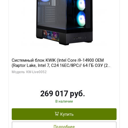
Системный блок KWIK (Intel Core i9-14900 OEM
(Raptor Lake, Intel 7, C24 16EC/8PC// 64 ГБ ОЗУ (2
модуля)/ Palit RTX5080 GAMINGPRO OC 16GB GDDR7
Модель: KW-Live0052
256bit 3xDP HD/ 512 ГБ SSD)
269 017 руб.
В наличии
Купить
Подробнее