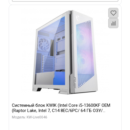
Системный блок KWIK (Intel Core i5-13600KF OEM
(Raptor Lake, Intel 7, C14 8EC/6PC/ 64 ГБ ОЗУ/
Gigabyte RTX5060Ti GAMING OC 8GB GDDR7 128bit
Модель: KW-Live0046
3xDP H/ 960 ГБ SSD)