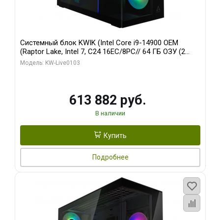
Системный блок KWIK (Intel Core i9-14900 OEM
(Raptor Lake, Intel 7, C24 16EC/8PC// 64 ГБ ОЗУ (2
модуля)/ Afox RTX4090 24GB GDDR6X 384-Bit 3xDP
Модель: KW-Live0103
HDMI ATX Turbo/ 960 ГБ SSD)
613 882 руб.
В наличии
Купить
Подробнее