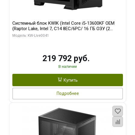
Системный блок KWIK (Intel Core i5-13600KF OEM
(Raptor Lake, Intel 7, C14 8EC/6PC/ 16 ГБ ОЗУ (2
модуля)/ Palit RTX5080 GAMINGPRO OC 16GB GDDR7
Модель: KW-Live0041
256bit 3xDP HD/ 512 ГБ SSD)
219 792 руб.
В наличии
Купить
Подробнее