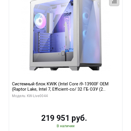
Системный блок KWIK (Intel Core i9-13900F OEM
(Raptor Lake, Intel 7, Efficient-co/ 32 ГБ ОЗУ (2
модуля)/ Gigabyte RTX5070Ti AERO OC 16GB GDDR7
Модель: KW-Live0044
256bit 3xDP HD/ 512 ГБ SSD)
219 951 руб.
В наличии