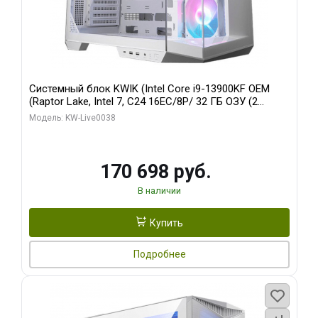
Системный блок KWIK (Intel Core i9-13900KF OEM
(Raptor Lake, Intel 7, C24 16EC/8P/ 32 ГБ ОЗУ (2
модуля)/ Gigabyte RX9070XT GAMING OC 16GB GDDR6
Модель: KW-Live0038
256bit 2xDP 2/ 960 ГБ SSD)
170 698 руб.
В наличии
Купить
Подробнее