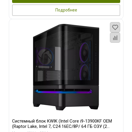
Подробнее
Системный блок KWIK (Intel Core i9-13900KF OEM
(Raptor Lake, Intel 7, C24 16EC/8P/ 64 ГБ ОЗУ (2
модуля)/ ASUS RTX5080 PROART OC 16GB GDDR7