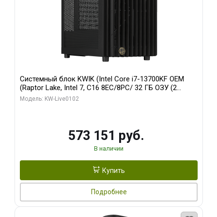
Системный блок KWIK (Intel Core i7-13700KF OEM
(Raptor Lake, Intel 7, C16 8EC/8PC/ 32 ГБ ОЗУ (2
модуля)/ Afox RTX4090 24GB GDDR6X 384-Bit 3xDP
Модель: KW-Live0102
HDMI ATX Turbo/ 960 ГБ SSD)
573 151 руб.
В наличии
Купить
Подробнее