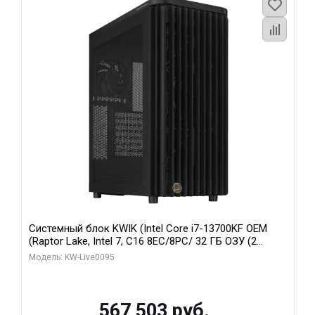
Системный блок KWIK (Intel Core i7-13700KF OEM
(Raptor Lake, Intel 7, C16 8EC/8PC/ 32 ГБ ОЗУ (2
модуля)/ Afox RTX4090 24GB GDDR6X 384-Bit 3xDP
Модель: KW-Live0095
HDMI ATX Turbo/ 512 ГБ SSD)
567 503 руб.