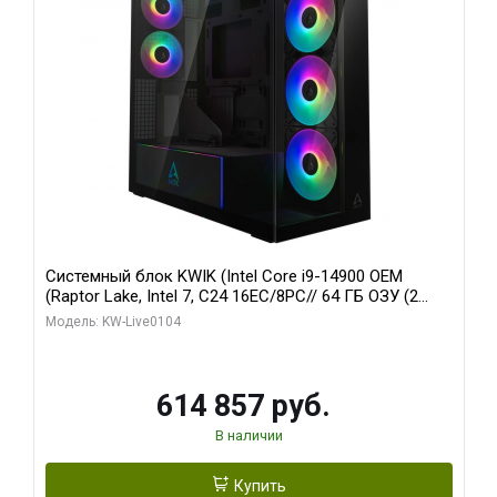
Системный блок KWIK (Intel Core i9-14900 OEM
(Raptor Lake, Intel 7, C24 16EC/8PC// 64 ГБ ОЗУ (2
модуля)/ Afox RTX4090 24GB GDDR6X 384-Bit 3xDP
Модель: KW-Live0104
HDMI ATX Turbo/ 1 ТБ SSD)
614 857 руб.
В наличии
Купить