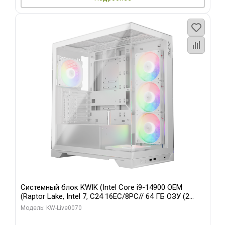
Системный блок KWIK (Intel Core i9-14900 OEM
(Raptor Lake, Intel 7, C24 16EC/8PC// 64 ГБ ОЗУ (2
модуля)/ Gigabyte RTX5080 XTREME WATERFORCE
Модель: KW-Live0070
16GB GDDR7 256bit/ 960 ГБ SSD)