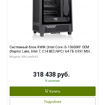
Системный блок KWIK (Intel Core i5-13600KF OEM
(Raptor Lake, Intel 7, C14 8EC/6PC/ 64 ГБ ОЗУ/ MSI
RTX5080 VENTUS 3X OC 16GB GDDR7 256bit 3xDP
Модель: KW-Live0063
HDMI/ 512 ГБ SSD)
318 438 руб.
В наличии
Купить
Подробнее