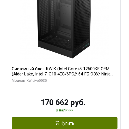
Системный блок KWIK (Intel Core i5-12600KF OEM
(Alder Lake, Intel 7, C10 4EC/6PC// 64 ГБ ОЗУ/ Ninja
Sinotex GTX1650 4GB 128bit GDDR6 DVI DP HDMI 2/
Модель: KW-Live0035
960 ГБ SSD)
170 662 руб.
В наличии
Купить