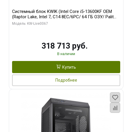
Системный блок KWIK (Intel Core i5-13600KF OEM
(Raptor Lake, Intel 7, C14 8EC/6PC/ 64 ГБ ОЗУ/ Palit
RTX5080 GAMINGPRO OC 16GB GDDR7 256bit 3xDP
Модель: KW-Live0067
HD/ 960 ГБ SSD)
318 713 руб.
В наличии
Купить
Подробнее