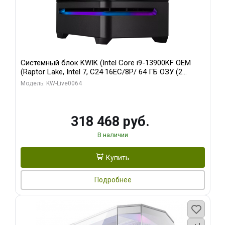
Системный блок KWIK (Intel Core i9-13900KF OEM
(Raptor Lake, Intel 7, C24 16EC/8P/ 64 ГБ ОЗУ (2
модуля)/ ASUS RTX5080 PROART OC 16GB GDDR7
Модель: KW-Live0064
256bit Type-C DP 2/ 512 ГБ SSD)
318 468 руб.
В наличии
Купить
Подробнее