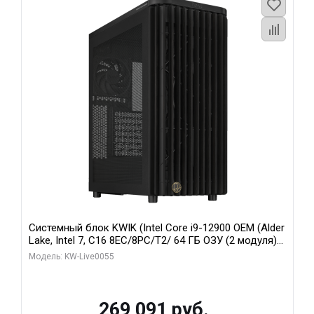
Системный блок KWIK (Intel Core i9-12900 OEM (Alder
Lake, Intel 7, C16 8EC/8PC/T2/ 64 ГБ ОЗУ (2 модуля)/
MSI RTX5080 SHADOW 3X OC 16GB GDDR7 256bit 3xDP
Модель: KW-Live0055
HDMI/ 1 ТБ SSD)
269 091 руб.