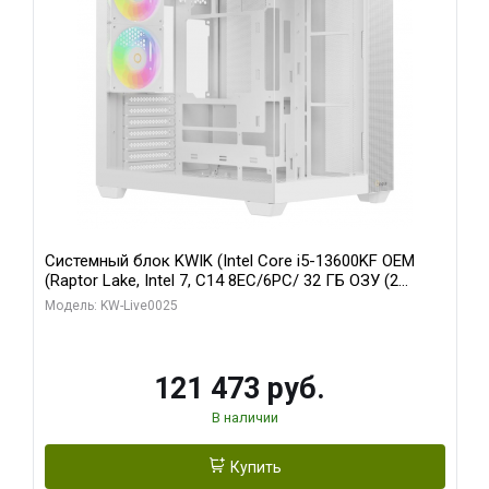
Системный блок KWIK (Intel Core i5-13600KF OEM
(Raptor Lake, Intel 7, C14 8EC/6PC/ 32 ГБ ОЗУ (2
модуля)/ Gigabyte RTX5060 WINDFORCE OC 8GB
Модель: KW-Live0025
GDDR7 128bit 3xDP / 960 ГБ SSD)
121 473 руб.
В наличии
Купить