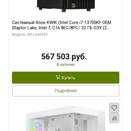
Системный блок KWIK (Intel Core i7-13700KF OEM
(Raptor Lake, Intel 7, C16 8EC/8PC/ 32 ГБ ОЗУ (2
модуля)/ Afox RTX4090 24GB GDDR6X 384-Bit 3xDP
Модель: KW-Live0095
HDMI ATX Turbo/ 512 ГБ SSD)
567 503 руб.
В наличии
Купить
Подробнее