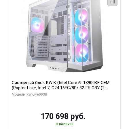
Системный блок KWIK (Intel Core i9-13900KF OEM
(Raptor Lake, Intel 7, C24 16EC/8P/ 32 ГБ ОЗУ (2
модуля)/ Gigabyte RX9070XT GAMING OC 16GB GDDR6
Модель: KW-Live0038
256bit 2xDP 2/ 960 ГБ SSD)
170 698 руб.
В наличии