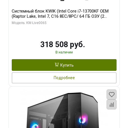
Системный блок KWIK (Intel Core i7-13700KF OEM
(Raptor Lake, Intel 7, C16 8EC/8PC/ 64 ГБ ОЗУ (2
модуля)/ ASUS RTX5080 PROART OC 16GB GDDR7
Модель: KW-Live0065
256bit Type-C DP 2/ 1 ТБ SSD)
318 508 руб.
В наличии
Купить
Подробнее