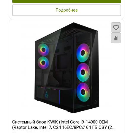
Подробнее
Системный блок KWIK (Intel Core i9-14900 OEM
(Raptor Lake, Intel 7, C24 16EC/8PC// 64 ГБ ОЗУ (2
модуля)/ Afox RTX4090 24GB GDDR6X 384-Bit 3xDP