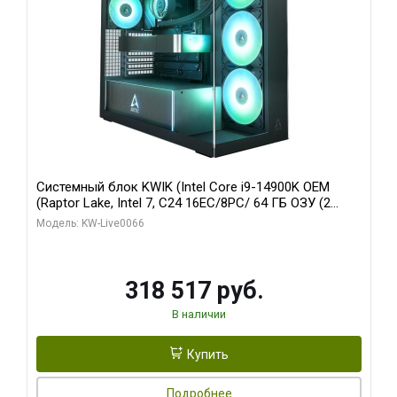
Системный блок KWIK (Intel Core i9-14900K OEM
(Raptor Lake, Intel 7, C24 16EC/8PC/ 64 ГБ ОЗУ (2
модуля)/ Gigabyte RTX5080 XTREME WATERFORCE
Модель: KW-Live0066
16GB GDDR7 256bit/ 1 ТБ SSD)
318 517 руб.
В наличии
Купить
Подробнее