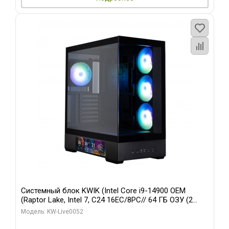
Системный блок KWIK (Intel Core i9-14900 OEM
(Raptor Lake, Intel 7, C24 16EC/8PC// 64 ГБ ОЗУ (2
модуля)/ Palit RTX5080 GAMINGPRO OC 16GB GDDR7
Модель: KW-Live0052
256bit 3xDP HD/ 512 ГБ SSD)