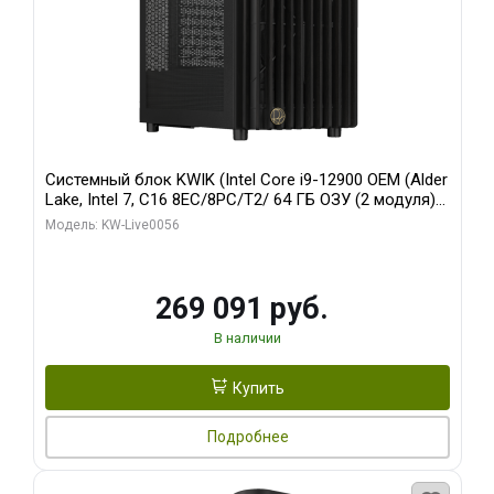
Системный блок KWIK (Intel Core i9-12900 OEM (Alder
Lake, Intel 7, C16 8EC/8PC/T2/ 64 ГБ ОЗУ (2 модуля)/
Palit RTX5080 INFINITY 3 OC 16GB GDDR7 256bit 3xDP
Модель: KW-Live0056
H/ 1 ТБ SSD)
269 091 руб.
В наличии
Купить
Подробнее