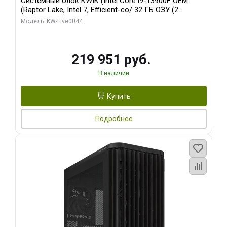
Системный блок KWIK (Intel Core i9-13900F OEM
(Raptor Lake, Intel 7, Efficient-co/ 32 ГБ ОЗУ (2
модуля)/ Gigabyte RTX5070Ti AERO OC 16GB GDDR7
Модель: KW-Live0044
256bit 3xDP HD/ 512 ГБ SSD)
219 951 руб.
В наличии
Купить
Подробнее