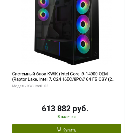
Системный блок KWIK (Intel Core i9-14900 OEM
(Raptor Lake, Intel 7, C24 16EC/8PC// 64 ГБ ОЗУ (2
модуля)/ Afox RTX4090 24GB GDDR6X 384-Bit 3xDP
Модель: KW-Live0103
HDMI ATX Turbo/ 960 ГБ SSD)
613 882 руб.
В наличии
Купить