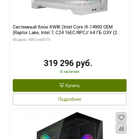
Системный блок KWIK (Intel Core i9-14900 OEM
(Raptor Lake, Intel 7, C24 16EC/8PC// 64 ГБ ОЗУ (2
модуля)/ Gigabyte RTX5080 XTREME WATERFORCE
Модель: KW-Live0070
16GB GDDR7 256bit/ 960 ГБ SSD)
319 296 руб.
В наличии
Купить
Подробнее