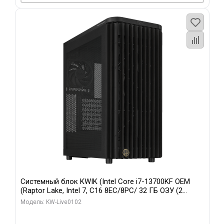
Системный блок KWIK (Intel Core i7-13700KF OEM
(Raptor Lake, Intel 7, C16 8EC/8PC/ 32 ГБ ОЗУ (2
модуля)/ Afox RTX4090 24GB GDDR6X 384-Bit 3xDP
Модель: KW-Live0102
HDMI ATX Turbo/ 960 ГБ SSD)