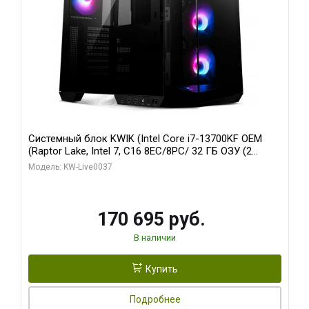
Системный блок KWIK (Intel Core i7-13700KF OEM
(Raptor Lake, Intel 7, C16 8EC/8PC/ 32 ГБ ОЗУ (2
модуля)/ Gigabyte RTX5070 AERO OC 12GB GDDR7
Модель: KW-Live0037
192bit 3xDP HDMI/ 1 ТБ SSD)
170 695 руб.
В наличии
Купить
Подробнее