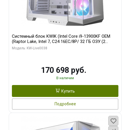
Системный блок KWIK (Intel Core i9-13900KF OEM
(Raptor Lake, Intel 7, C24 16EC/8P/ 32 ГБ ОЗУ (2
модуля)/ Gigabyte RX9070XT GAMING OC 16GB GDDR6
Модель: KW-Live0038
256bit 2xDP 2/ 960 ГБ SSD)
170 698 руб.
В наличии
Купить
Подробнее