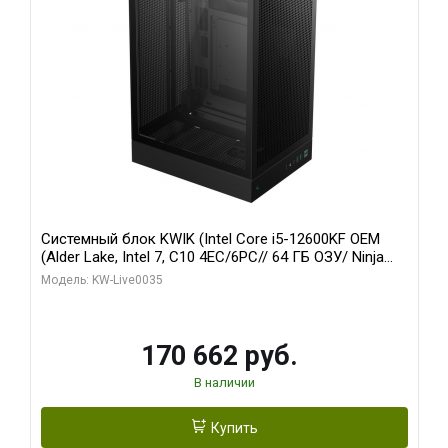
Системный блок KWIK (Intel Core i5-12600KF OEM
(Alder Lake, Intel 7, C10 4EC/6PC// 64 ГБ ОЗУ/ Ninja
Sinotex GTX1650 4GB 128bit GDDR6 DVI DP HDMI 2/
Модель: KW-Live0035
960 ГБ SSD)
170 662 руб.
В наличии
Купить