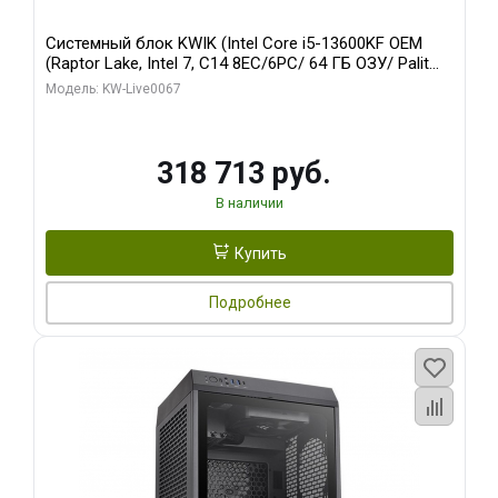
Системный блок KWIK (Intel Core i5-13600KF OEM
(Raptor Lake, Intel 7, C14 8EC/6PC/ 64 ГБ ОЗУ/ Palit
RTX5080 GAMINGPRO OC 16GB GDDR7 256bit 3xDP
Модель: KW-Live0067
HD/ 960 ГБ SSD)
318 713 руб.
В наличии
Купить
Подробнее