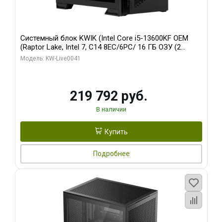
Системный блок KWIK (Intel Core i5-13600KF OEM
(Raptor Lake, Intel 7, C14 8EC/6PC/ 16 ГБ ОЗУ (2
модуля)/ Palit RTX5080 GAMINGPRO OC 16GB GDDR7
Модель: KW-Live0041
256bit 3xDP HD/ 512 ГБ SSD)
219 792 руб.
В наличии
Купить
Подробнее