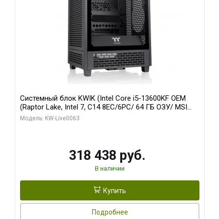
Системный блок KWIK (Intel Core i5-13600KF OEM
(Raptor Lake, Intel 7, C14 8EC/6PC/ 64 ГБ ОЗУ/ MSI
RTX5080 VENTUS 3X OC 16GB GDDR7 256bit 3xDP
Модель: KW-Live0063
HDMI/ 512 ГБ SSD)
318 438 руб.
В наличии
Купить
Подробнее