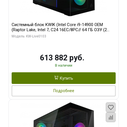
Системный блок KWIK (Intel Core i9-14900 OEM
(Raptor Lake, Intel 7, C24 16EC/8PC// 64 ГБ ОЗУ (2
модуля)/ Afox RTX4090 24GB GDDR6X 384-Bit 3xDP
Модель: KW-Live0103
HDMI ATX Turbo/ 960 ГБ SSD)
613 882 руб.
В наличии
Купить
Подробнее