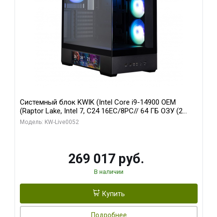
Системный блок KWIK (Intel Core i9-14900 OEM
(Raptor Lake, Intel 7, C24 16EC/8PC// 64 ГБ ОЗУ (2
модуля)/ Palit RTX5080 GAMINGPRO OC 16GB GDDR7
Модель: KW-Live0052
256bit 3xDP HD/ 512 ГБ SSD)
269 017 руб.
В наличии
Купить
Подробнее