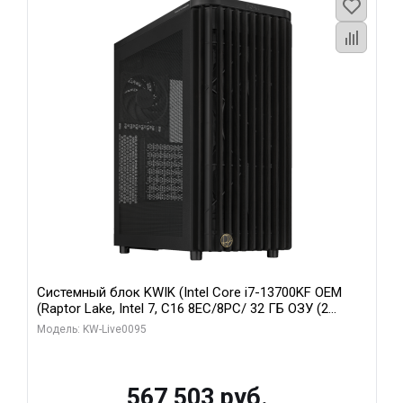
Системный блок KWIK (Intel Core i7-13700KF OEM
(Raptor Lake, Intel 7, C16 8EC/8PC/ 32 ГБ ОЗУ (2
модуля)/ Afox RTX4090 24GB GDDR6X 384-Bit 3xDP
Модель: KW-Live0095
HDMI ATX Turbo/ 512 ГБ SSD)
567 503 руб.