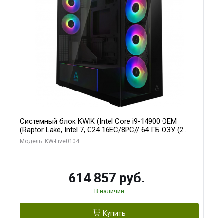
Системный блок KWIK (Intel Core i9-14900 OEM
(Raptor Lake, Intel 7, C24 16EC/8PC// 64 ГБ ОЗУ (2
модуля)/ Afox RTX4090 24GB GDDR6X 384-Bit 3xDP
Модель: KW-Live0104
HDMI ATX Turbo/ 1 ТБ SSD)
614 857 руб.
В наличии
Купить