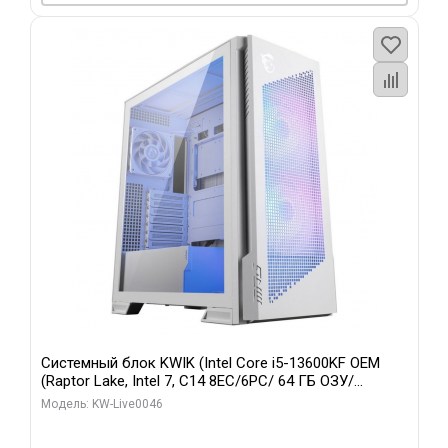
Системный блок KWIK (Intel Core i5-13600KF OEM
(Raptor Lake, Intel 7, C14 8EC/6PC/ 64 ГБ ОЗУ/
Gigabyte RTX5060Ti GAMING OC 8GB GDDR7 128bit
Модель: KW-Live0046
3xDP H/ 960 ГБ SSD)