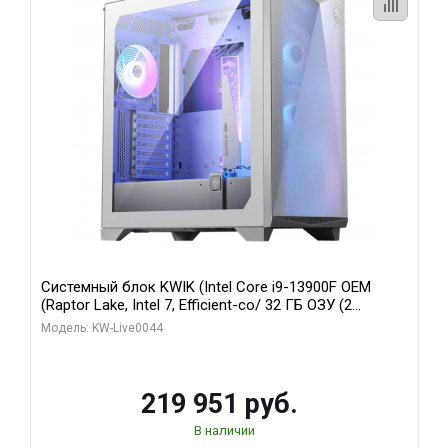
Системный блок KWIK (Intel Core i9-13900F OEM
(Raptor Lake, Intel 7, Efficient-co/ 32 ГБ ОЗУ (2
модуля)/ Gigabyte RTX5070Ti AERO OC 16GB GDDR7
Модель: KW-Live0044
256bit 3xDP HD/ 512 ГБ SSD)
219 951 руб.
В наличии