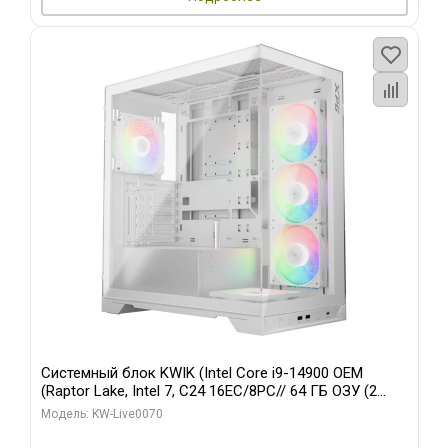
Системный блок KWIK (Intel Core i9-14900 OEM
(Raptor Lake, Intel 7, C24 16EC/8PC// 64 ГБ ОЗУ (2
модуля)/ Gigabyte RTX5080 XTREME WATERFORCE
Модель: KW-Live0070
16GB GDDR7 256bit/ 960 ГБ SSD)