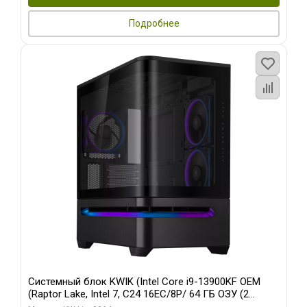
Подробнее
Системный блок KWIK (Intel Core i9-13900KF OEM
(Raptor Lake, Intel 7, C24 16EC/8P/ 64 ГБ ОЗУ (2
модуля)/ ASUS RTX5080 PROART OC 16GB GDDR7