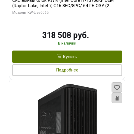
Системный блок KWIK (Intel Core i7-13700KF OEM
(Raptor Lake, Intel 7, C16 8EC/8PC/ 64 ГБ ОЗУ (2
модуля)/ ASUS RTX5080 PROART OC 16GB GDDR7
Модель: KW-Live0065
256bit Type-C DP 2/ 1 ТБ SSD)
318 508 руб.
В наличии
Купить
Подробнее