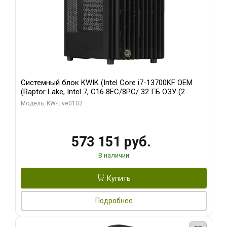
Системный блок KWIK (Intel Core i7-13700KF OEM
(Raptor Lake, Intel 7, C16 8EC/8PC/ 32 ГБ ОЗУ (2
модуля)/ Afox RTX4090 24GB GDDR6X 384-Bit 3xDP
Модель: KW-Live0102
HDMI ATX Turbo/ 960 ГБ SSD)
573 151 руб.
В наличии
Купить
Подробнее