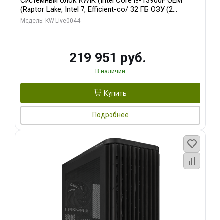
Системный блок KWIK (Intel Core i9-13900F OEM
(Raptor Lake, Intel 7, Efficient-co/ 32 ГБ ОЗУ (2
модуля)/ Gigabyte RTX5070Ti AERO OC 16GB GDDR7
Модель: KW-Live0044
256bit 3xDP HD/ 512 ГБ SSD)
219 951 руб.
В наличии
Купить
Подробнее