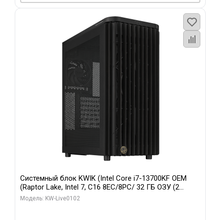
Системный блок KWIK (Intel Core i7-13700KF OEM
(Raptor Lake, Intel 7, C16 8EC/8PC/ 32 ГБ ОЗУ (2
модуля)/ Afox RTX4090 24GB GDDR6X 384-Bit 3xDP
Модель: KW-Live0102
HDMI ATX Turbo/ 960 ГБ SSD)