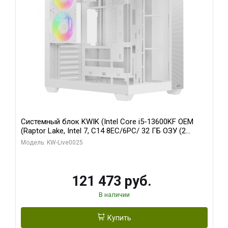
Системный блок KWIK (Intel Core i5-13600KF OEM
(Raptor Lake, Intel 7, C14 8EC/6PC/ 32 ГБ ОЗУ (2
модуля)/ Gigabyte RTX5060 WINDFORCE OC 8GB
Модель: KW-Live0025
GDDR7 128bit 3xDP / 960 ГБ SSD)
121 473 руб.
В наличии
Купить