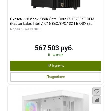
Системный блок KWIK (Intel Core i7-13700KF OEM
(Raptor Lake, Intel 7, C16 8EC/8PC/ 32 ГБ ОЗУ (2
модуля)/ Afox RTX4090 24GB GDDR6X 384-Bit 3xDP
Модель: KW-Live0095
HDMI ATX Turbo/ 512 ГБ SSD)
567 503 руб.
В наличии
Купить
Подробнее