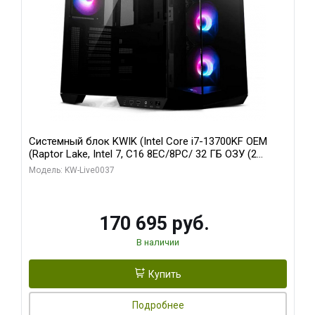
Системный блок KWIK (Intel Core i7-13700KF OEM
(Raptor Lake, Intel 7, C16 8EC/8PC/ 32 ГБ ОЗУ (2
модуля)/ Gigabyte RTX5070 AERO OC 12GB GDDR7
Модель: KW-Live0037
192bit 3xDP HDMI/ 1 ТБ SSD)
170 695 руб.
В наличии
Купить
Подробнее