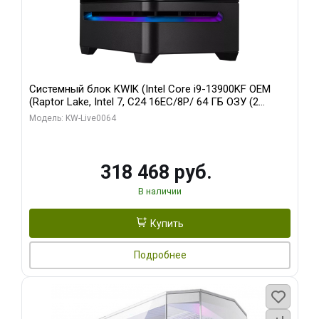
Системный блок KWIK (Intel Core i9-13900KF OEM
(Raptor Lake, Intel 7, C24 16EC/8P/ 64 ГБ ОЗУ (2
модуля)/ ASUS RTX5080 PROART OC 16GB GDDR7
Модель: KW-Live0064
256bit Type-C DP 2/ 512 ГБ SSD)
318 468 руб.
В наличии
Купить
Подробнее