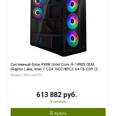
Системный блок KWIK (Intel Core i9-14900 OEM
(Raptor Lake, Intel 7, C24 16EC/8PC// 64 ГБ ОЗУ (2
модуля)/ Afox RTX4090 24GB GDDR6X 384-Bit 3xDP
Модель: KW-Live0103
HDMI ATX Turbo/ 960 ГБ SSD)
613 882 руб.
В наличии
Купить