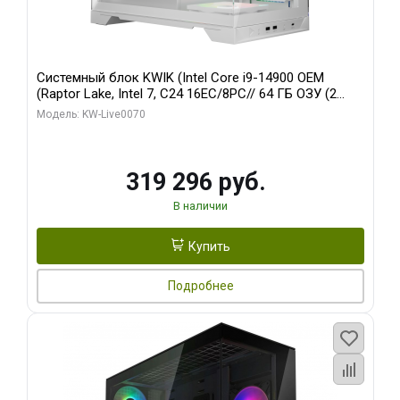
Системный блок KWIK (Intel Core i9-14900 OEM
(Raptor Lake, Intel 7, C24 16EC/8PC// 64 ГБ ОЗУ (2
модуля)/ Gigabyte RTX5080 XTREME WATERFORCE
Модель: KW-Live0070
16GB GDDR7 256bit/ 960 ГБ SSD)
319 296 руб.
В наличии
Купить
Подробнее