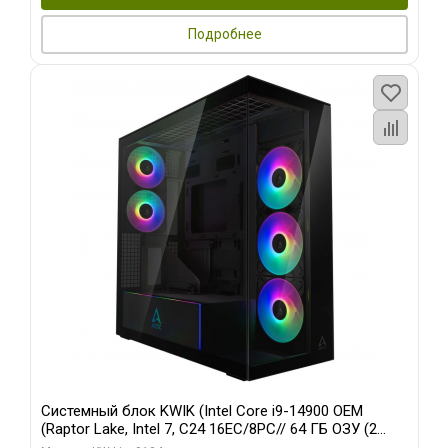
Подробнее
Системный блок KWIK (Intel Core i9-14900 OEM
(Raptor Lake, Intel 7, C24 16EC/8PC// 64 ГБ ОЗУ (2
модуля)/ Afox RTX4090 24GB GDDR6X 384-Bit 3xDP