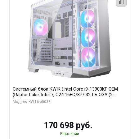
Системный блок KWIK (Intel Core i9-13900KF OEM
(Raptor Lake, Intel 7, C24 16EC/8P/ 32 ГБ ОЗУ (2
модуля)/ Gigabyte RX9070XT GAMING OC 16GB GDDR6
Модель: KW-Live0038
256bit 2xDP 2/ 960 ГБ SSD)
170 698 руб.
В наличии