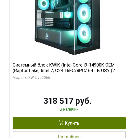
Системный блок KWIK (Intel Core i9-14900K OEM
(Raptor Lake, Intel 7, C24 16EC/8PC/ 64 ГБ ОЗУ (2
модуля)/ Gigabyte RTX5080 XTREME WATERFORCE
Модель: KW-Live0066
16GB GDDR7 256bit/ 1 ТБ SSD)
318 517 руб.
В наличии
Купить
Подробнее