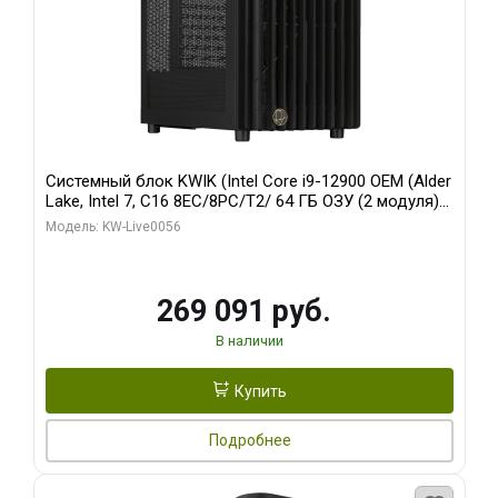
Системный блок KWIK (Intel Core i9-12900 OEM (Alder
Lake, Intel 7, C16 8EC/8PC/T2/ 64 ГБ ОЗУ (2 модуля)/
Palit RTX5080 INFINITY 3 OC 16GB GDDR7 256bit 3xDP
Модель: KW-Live0056
H/ 1 ТБ SSD)
269 091 руб.
В наличии
Купить
Подробнее