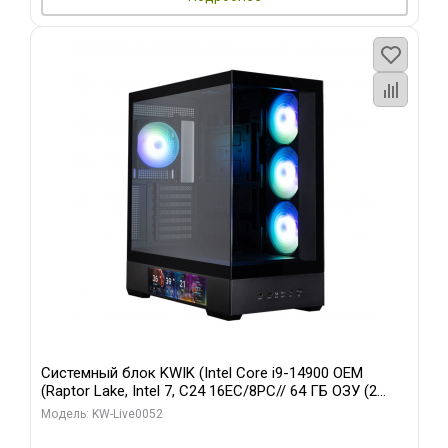
Системный блок KWIK (Intel Core i9-14900 OEM
(Raptor Lake, Intel 7, C24 16EC/8PC// 64 ГБ ОЗУ (2
модуля)/ Palit RTX5080 GAMINGPRO OC 16GB GDDR7
Модель: KW-Live0052
256bit 3xDP HD/ 512 ГБ SSD)