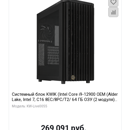
Системный блок KWIK (Intel Core i9-12900 OEM (Alder
Lake, Intel 7, C16 8EC/8PC/T2/ 64 ГБ ОЗУ (2 модуля)/
MSI RTX5080 SHADOW 3X OC 16GB GDDR7 256bit 3xDP
Модель: KW-Live0055
HDMI/ 1 ТБ SSD)
269 091 руб.