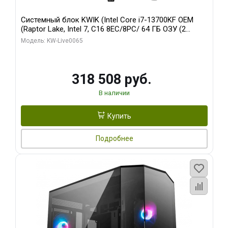
Системный блок KWIK (Intel Core i7-13700KF OEM
(Raptor Lake, Intel 7, C16 8EC/8PC/ 64 ГБ ОЗУ (2
модуля)/ ASUS RTX5080 PROART OC 16GB GDDR7
Модель: KW-Live0065
256bit Type-C DP 2/ 1 ТБ SSD)
318 508 руб.
В наличии
Купить
Подробнее