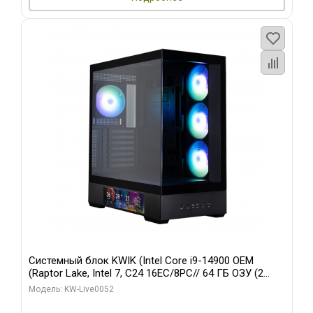
Системный блок KWIK (Intel Core i9-14900 OEM
(Raptor Lake, Intel 7, C24 16EC/8PC// 64 ГБ ОЗУ (2
модуля)/ Palit RTX5080 GAMINGPRO OC 16GB GDDR7
Модель: KW-Live0052
256bit 3xDP HD/ 512 ГБ SSD)