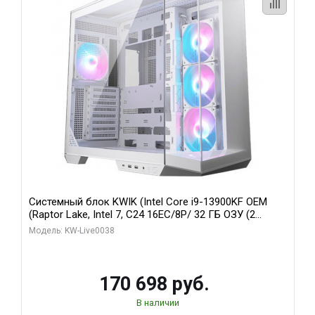
Системный блок KWIK (Intel Core i9-13900KF OEM
(Raptor Lake, Intel 7, C24 16EC/8P/ 32 ГБ ОЗУ (2
модуля)/ Gigabyte RX9070XT GAMING OC 16GB GDDR6
Модель: KW-Live0038
256bit 2xDP 2/ 960 ГБ SSD)
170 698 руб.
В наличии