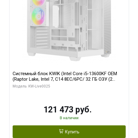
Системный блок KWIK (Intel Core i5-13600KF OEM
(Raptor Lake, Intel 7, C14 8EC/6PC/ 32 ГБ ОЗУ (2
модуля)/ Gigabyte RTX5060 WINDFORCE OC 8GB
Модель: KW-Live0025
GDDR7 128bit 3xDP / 960 ГБ SSD)
121 473 руб.
В наличии
Купить