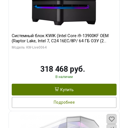
Системный блок KWIK (Intel Core i9-13900KF OEM
(Raptor Lake, Intel 7, C24 16EC/8P/ 64 ГБ ОЗУ (2
модуля)/ ASUS RTX5080 PROART OC 16GB GDDR7
Модель: KW-Live0064
256bit Type-C DP 2/ 512 ГБ SSD)
318 468 руб.
В наличии
Купить
Подробнее