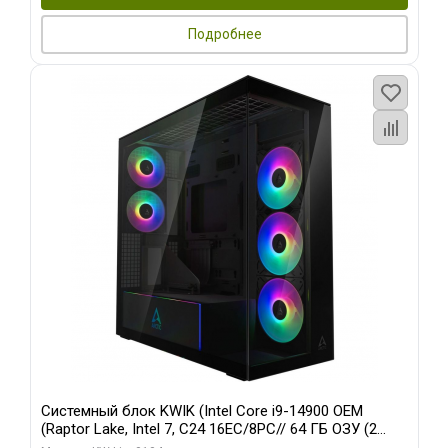
Подробнее
Системный блок KWIK (Intel Core i9-14900 OEM
(Raptor Lake, Intel 7, C24 16EC/8PC// 64 ГБ ОЗУ (2
модуля)/ Afox RTX4090 24GB GDDR6X 384-Bit 3xDP