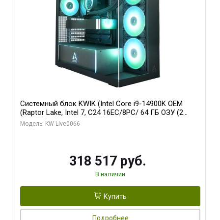
Системный блок KWIK (Intel Core i9-14900K OEM
(Raptor Lake, Intel 7, C24 16EC/8PC/ 64 ГБ ОЗУ (2
модуля)/ Gigabyte RTX5080 XTREME WATERFORCE
Модель: KW-Live0066
16GB GDDR7 256bit/ 1 ТБ SSD)
318 517 руб.
В наличии
Купить
Подробнее