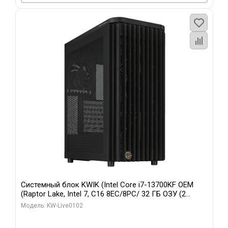
Системный блок KWIK (Intel Core i7-13700KF OEM
(Raptor Lake, Intel 7, C16 8EC/8PC/ 32 ГБ ОЗУ (2
модуля)/ Afox RTX4090 24GB GDDR6X 384-Bit 3xDP
Модель: KW-Live0102
HDMI ATX Turbo/ 960 ГБ SSD)