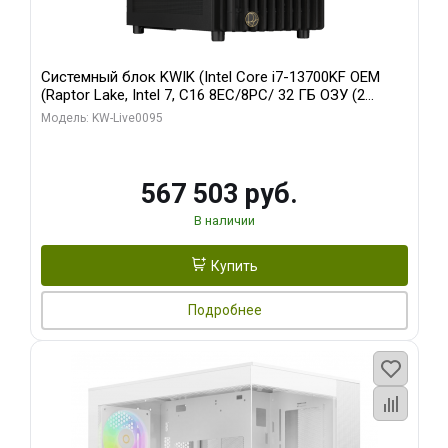
Системный блок KWIK (Intel Core i7-13700KF OEM
(Raptor Lake, Intel 7, C16 8EC/8PC/ 32 ГБ ОЗУ (2
модуля)/ Afox RTX4090 24GB GDDR6X 384-Bit 3xDP
Модель: KW-Live0095
HDMI ATX Turbo/ 512 ГБ SSD)
567 503 руб.
В наличии
Купить
Подробнее