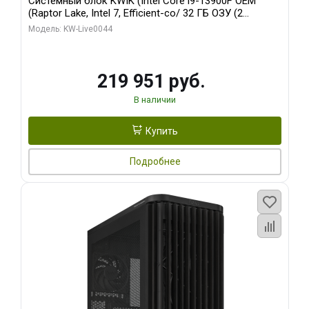
Системный блок KWIK (Intel Core i9-13900F OEM
(Raptor Lake, Intel 7, Efficient-co/ 32 ГБ ОЗУ (2
модуля)/ Gigabyte RTX5070Ti AERO OC 16GB GDDR7
Модель: KW-Live0044
256bit 3xDP HD/ 512 ГБ SSD)
219 951 руб.
В наличии
Купить
Подробнее