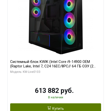
Системный блок KWIK (Intel Core i9-14900 OEM
(Raptor Lake, Intel 7, C24 16EC/8PC// 64 ГБ ОЗУ (2
модуля)/ Afox RTX4090 24GB GDDR6X 384-Bit 3xDP
Модель: KW-Live0103
HDMI ATX Turbo/ 960 ГБ SSD)
613 882 руб.
В наличии
Купить