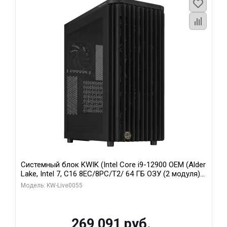
Системный блок KWIK (Intel Core i9-12900 OEM (Alder
Lake, Intel 7, C16 8EC/8PC/T2/ 64 ГБ ОЗУ (2 модуля)/
MSI RTX5080 SHADOW 3X OC 16GB GDDR7 256bit 3xDP
Модель: KW-Live0055
HDMI/ 1 ТБ SSD)
269 091 руб.