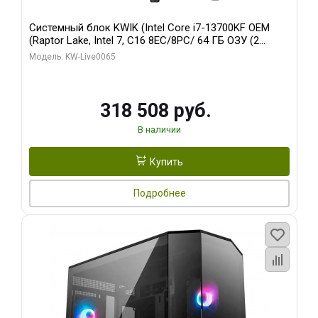
Системный блок KWIK (Intel Core i7-13700KF OEM
(Raptor Lake, Intel 7, C16 8EC/8PC/ 64 ГБ ОЗУ (2
модуля)/ ASUS RTX5080 PROART OC 16GB GDDR7
Модель: KW-Live0065
256bit Type-C DP 2/ 1 ТБ SSD)
318 508 руб.
В наличии
Купить
Подробнее