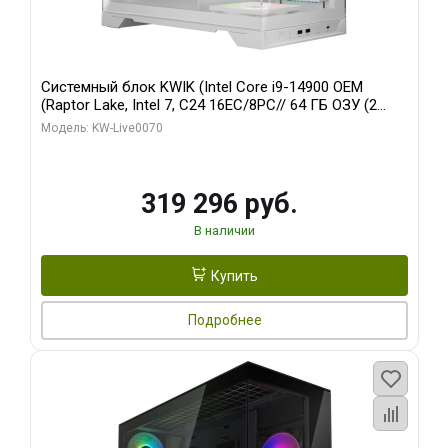
Системный блок KWIK (Intel Core i9-14900 OEM
(Raptor Lake, Intel 7, C24 16EC/8PC// 64 ГБ ОЗУ (2
модуля)/ Gigabyte RTX5080 XTREME WATERFORCE
Модель: KW-Live0070
16GB GDDR7 256bit/ 960 ГБ SSD)
319 296 руб.
В наличии
Купить
Подробнее