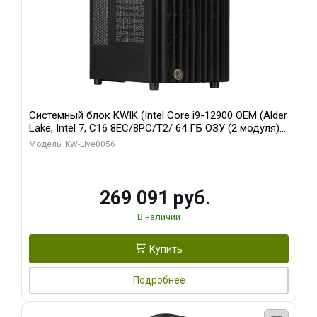
Системный блок KWIK (Intel Core i9-12900 OEM (Alder
Lake, Intel 7, C16 8EC/8PC/T2/ 64 ГБ ОЗУ (2 модуля)/
Palit RTX5080 INFINITY 3 OC 16GB GDDR7 256bit 3xDP
Модель: KW-Live0056
H/ 1 ТБ SSD)
269 091 руб.
В наличии
Купить
Подробнее