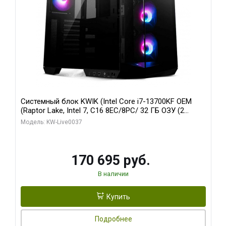
Системный блок KWIK (Intel Core i7-13700KF OEM
(Raptor Lake, Intel 7, C16 8EC/8PC/ 32 ГБ ОЗУ (2
модуля)/ Gigabyte RTX5070 AERO OC 12GB GDDR7
Модель: KW-Live0037
192bit 3xDP HDMI/ 1 ТБ SSD)
170 695 руб.
В наличии
Купить
Подробнее