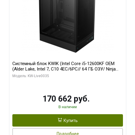
Системный блок KWIK (Intel Core i5-12600KF OEM
(Alder Lake, Intel 7, C10 4EC/6PC// 64 ГБ ОЗУ/ Ninja
Sinotex GTX1650 4GB 128bit GDDR6 DVI DP HDMI 2/
Модель: KW-Live0035
960 ГБ SSD)
170 662 руб.
В наличии
Купить
Подробнее