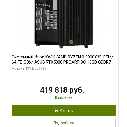
Системный блок KWIK (AMD RYZEN 9 9900X3D OEM/
64 ГБ ОЗУ/ ASUS RTX5080 PROART OC 16GB GDDR7
256bit Type-C DP 2/ 960 ГБ SSD)
Модель: KW-Live0085
419 818 руб.
В наличии
Купить
Подробнее