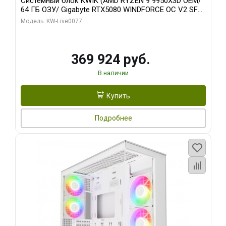
Системный блок KWIK (AMD RYZEN 9 9950X3D OEM/
64 ГБ ОЗУ/ Gigabyte RTX5080 WINDFORCE OC V2 SFF
16GB GDDR7 256b/ 960 ГБ SSD)
Модель: KW-Live0077
369 924 руб.
В наличии
Купить
Подробнее