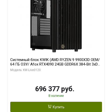
Системный блок KWIK (AMD RYZEN 9 9900X3D OEM/
64 ГБ ОЗУ/ Afox RTX4090 24GB GDDR6X 384-Bit 3xDP
HDMI ATX Turbo/ 1 ТБ SSD)
Модель: KW-Live0120
696 377 руб.
В наличии
Купить