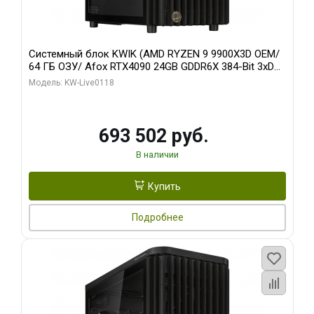
Системный блок KWIK (AMD RYZEN 9 9900X3D OEM/
64 ГБ ОЗУ/ Afox RTX4090 24GB GDDR6X 384-Bit 3xDP
HDMI ATX Turbo/ 960 ГБ SSD)
Модель: KW-Live0118
693 502 руб.
В наличии
Купить
Подробнее