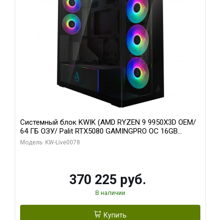
Системный блок KWIK (AMD RYZEN 9 9950X3D OEM/
64 ГБ ОЗУ/ Palit RTX5080 GAMINGPRO OC 16GB
GDDR7 256bit 3xDP HD/ 1 ТБ SSD)
Модель: KW-Live0078
370 225 руб.
В наличии
Купить