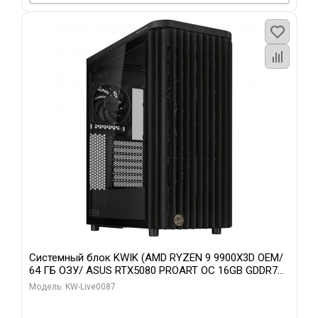
Системный блок KWIK (AMD RYZEN 9 9900X3D OEM/
64 ГБ ОЗУ/ ASUS RTX5080 PROART OC 16GB GDDR7
256bit Type-C DP 2/ 1 ТБ SSD)
Модель: KW-Live0087