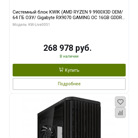
Системный блок KWIK (AMD RYZEN 9 9900X3D OEM/
64 ГБ ОЗУ/ Gigabyte RX9070 GAMING OC 16GB GDDR6
256bit 2xDP 2xH/ 960 ГБ SSD)
Модель: KW-Live0051
268 978 руб.
В наличии
Купить
Подробнее