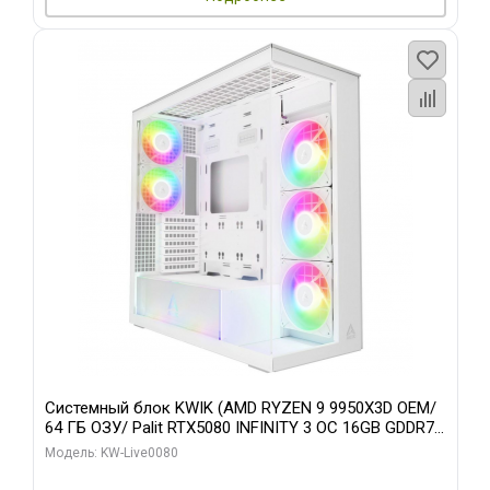
Системный блок KWIK (AMD RYZEN 9 9950X3D OEM/
64 ГБ ОЗУ/ Palit RTX5080 INFINITY 3 OC 16GB GDDR7
256bit 3xDP H/ 960 ГБ SSD)
Модель: KW-Live0080