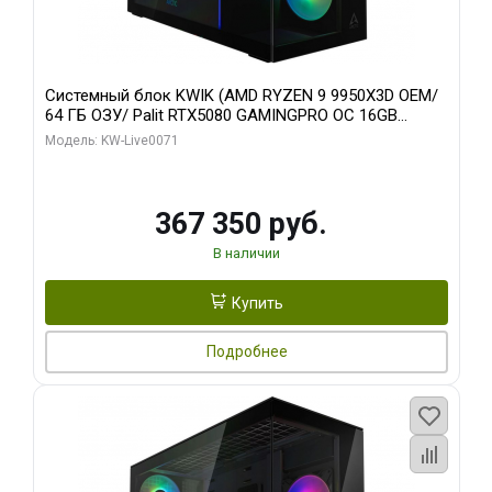
Системный блок KWIK (AMD RYZEN 9 9950X3D OEM/
64 ГБ ОЗУ/ Palit RTX5080 GAMINGPRO OC 16GB
GDDR7 256bit 3xDP HD/ 960 ГБ SSD)
Модель: KW-Live0071
367 350 руб.
В наличии
Купить
Подробнее