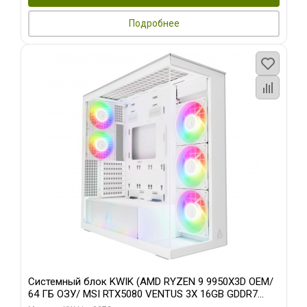
Подробнее
Системный блок KWIK (AMD RYZEN 9 9950X3D OEM/
64 ГБ ОЗУ/ MSI RTX5080 VENTUS 3X 16GB GDDR7
256bit 3xDP HDMI 3F/ 960 ГБ SSD)