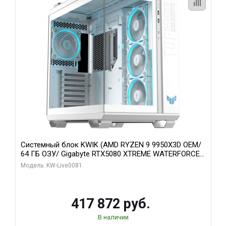
Системный блок KWIK (AMD RYZEN 9 9950X3D OEM/
64 ГБ ОЗУ/ Gigabyte RTX5080 XTREME WATERFORCE
16GB GDDR7 256bit/ 1 ТБ SSD)
Модель: KW-Live0081
417 872 руб.
В наличии