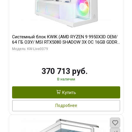
Системный блок KWIK (AMD RYZEN 9 9950X3D OEM/
64 ГБ ОЗУ/ MSI RTX5080 SHADOW 3X OC 16GB GDDR7
256bit 3xDP HDMI/ 960 ГБ SSD)
Модель: KW-Live0079
370 713 руб.
В наличии
Купить
Подробнее