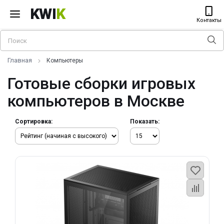
KWI
K
Контакты
Главная
Компьютеры
Готовые сборки игровых
компьютеров в Москве
Сортировка:
Показать: