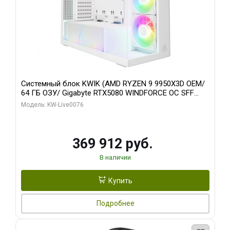
Системный блок KWIK (AMD RYZEN 9 9950X3D OEM/
64 ГБ ОЗУ/ Gigabyte RTX5080 WINDFORCE OC SFF
16GB GDDR7 256bit / 960 ГБ SSD)
Модель: KW-Live0076
369 912 руб.
В наличии
Купить
Подробнее