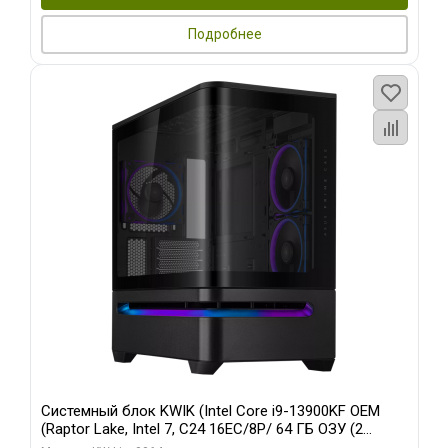
Подробнее
Системный блок KWIK (Intel Core i9-13900KF OEM
(Raptor Lake, Intel 7, C24 16EC/8P/ 64 ГБ ОЗУ (2
модуля)/ ASUS RTX5080 PROART OC 16GB GDDR7