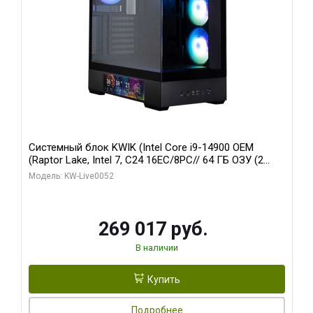
Системный блок KWIK (Intel Core i9-14900 OEM
(Raptor Lake, Intel 7, C24 16EC/8PC// 64 ГБ ОЗУ (2
модуля)/ Palit RTX5080 GAMINGPRO OC 16GB GDDR7
Модель: KW-Live0052
256bit 3xDP HD/ 512 ГБ SSD)
269 017 руб.
В наличии
Купить
Подробнее