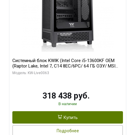
Системный блок KWIK (Intel Core i5-13600KF OEM
(Raptor Lake, Intel 7, C14 8EC/6PC/ 64 ГБ ОЗУ/ MSI
RTX5080 VENTUS 3X OC 16GB GDDR7 256bit 3xDP
Модель: KW-Live0063
HDMI/ 512 ГБ SSD)
318 438 руб.
В наличии
Купить
Подробнее