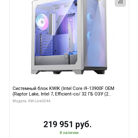
Системный блок KWIK (Intel Core i9-13900F OEM
(Raptor Lake, Intel 7, Efficient-co/ 32 ГБ ОЗУ (2
модуля)/ Gigabyte RTX5070Ti AERO OC 16GB GDDR7
Модель: KW-Live0044
256bit 3xDP HD/ 512 ГБ SSD)
219 951 руб.
В наличии