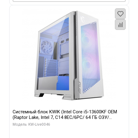
Системный блок KWIK (Intel Core i5-13600KF OEM
(Raptor Lake, Intel 7, C14 8EC/6PC/ 64 ГБ ОЗУ/
Gigabyte RTX5060Ti GAMING OC 8GB GDDR7 128bit
Модель: KW-Live0046
3xDP H/ 960 ГБ SSD)