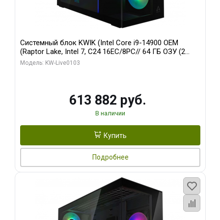
Системный блок KWIK (Intel Core i9-14900 OEM
(Raptor Lake, Intel 7, C24 16EC/8PC// 64 ГБ ОЗУ (2
модуля)/ Afox RTX4090 24GB GDDR6X 384-Bit 3xDP
Модель: KW-Live0103
HDMI ATX Turbo/ 960 ГБ SSD)
613 882 руб.
В наличии
Купить
Подробнее