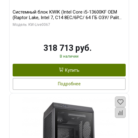
Системный блок KWIK (Intel Core i5-13600KF OEM
(Raptor Lake, Intel 7, C14 8EC/6PC/ 64 ГБ ОЗУ/ Palit
RTX5080 GAMINGPRO OC 16GB GDDR7 256bit 3xDP
Модель: KW-Live0067
HD/ 960 ГБ SSD)
318 713 руб.
В наличии
Купить
Подробнее