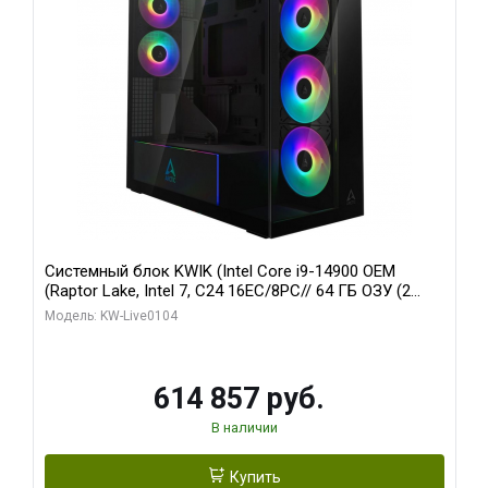
Системный блок KWIK (Intel Core i9-14900 OEM
(Raptor Lake, Intel 7, C24 16EC/8PC// 64 ГБ ОЗУ (2
модуля)/ Afox RTX4090 24GB GDDR6X 384-Bit 3xDP
Модель: KW-Live0104
HDMI ATX Turbo/ 1 ТБ SSD)
614 857 руб.
В наличии
Купить