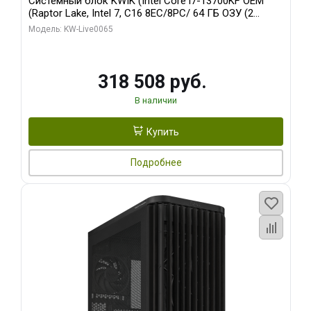
Системный блок KWIK (Intel Core i7-13700KF OEM
(Raptor Lake, Intel 7, C16 8EC/8PC/ 64 ГБ ОЗУ (2
модуля)/ ASUS RTX5080 PROART OC 16GB GDDR7
Модель: KW-Live0065
256bit Type-C DP 2/ 1 ТБ SSD)
318 508 руб.
В наличии
Купить
Подробнее