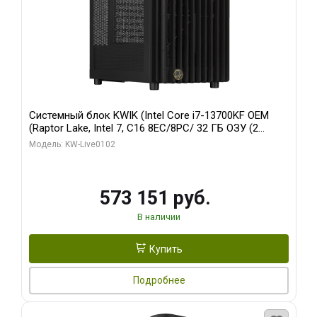
Системный блок KWIK (Intel Core i7-13700KF OEM
(Raptor Lake, Intel 7, C16 8EC/8PC/ 32 ГБ ОЗУ (2
модуля)/ Afox RTX4090 24GB GDDR6X 384-Bit 3xDP
Модель: KW-Live0102
HDMI ATX Turbo/ 960 ГБ SSD)
573 151 руб.
В наличии
Купить
Подробнее