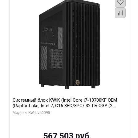
Системный блок KWIK (Intel Core i7-13700KF OEM
(Raptor Lake, Intel 7, C16 8EC/8PC/ 32 ГБ ОЗУ (2
модуля)/ Afox RTX4090 24GB GDDR6X 384-Bit 3xDP
Модель: KW-Live0095
HDMI ATX Turbo/ 512 ГБ SSD)
567 503 руб.