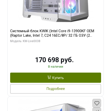
Системный блок KWIK (Intel Core i9-13900KF OEM
(Raptor Lake, Intel 7, C24 16EC/8P/ 32 ГБ ОЗУ (2
модуля)/ Gigabyte RX9070XT GAMING OC 16GB GDDR6
Модель: KW-Live0038
256bit 2xDP 2/ 960 ГБ SSD)
170 698 руб.
В наличии
Купить
Подробнее