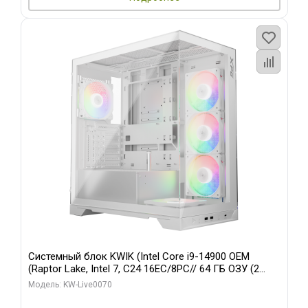
Системный блок KWIK (Intel Core i9-14900 OEM
(Raptor Lake, Intel 7, C24 16EC/8PC// 64 ГБ ОЗУ (2
модуля)/ Gigabyte RTX5080 XTREME WATERFORCE
Модель: KW-Live0070
16GB GDDR7 256bit/ 960 ГБ SSD)