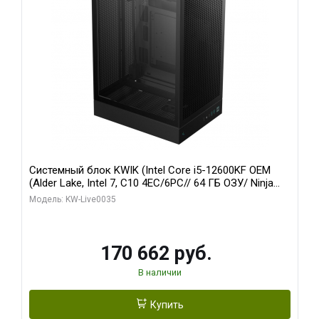
Системный блок KWIK (Intel Core i5-12600KF OEM
(Alder Lake, Intel 7, C10 4EC/6PC// 64 ГБ ОЗУ/ Ninja
Sinotex GTX1650 4GB 128bit GDDR6 DVI DP HDMI 2/
Модель: KW-Live0035
960 ГБ SSD)
170 662 руб.
В наличии
Купить