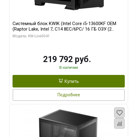
Системный блок KWIK (Intel Core i5-13600KF OEM
(Raptor Lake, Intel 7, C14 8EC/6PC/ 16 ГБ ОЗУ (2
модуля)/ Palit RTX5080 GAMINGPRO OC 16GB GDDR7
Модель: KW-Live0041
256bit 3xDP HD/ 512 ГБ SSD)
219 792 руб.
В наличии
Купить
Подробнее