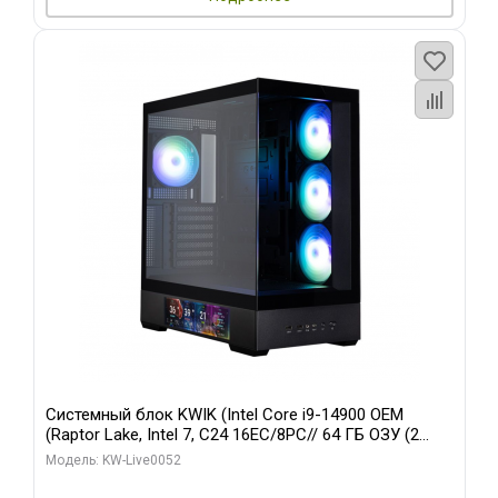
Системный блок KWIK (Intel Core i9-14900 OEM
(Raptor Lake, Intel 7, C24 16EC/8PC// 64 ГБ ОЗУ (2
модуля)/ Palit RTX5080 GAMINGPRO OC 16GB GDDR7
Модель: KW-Live0052
256bit 3xDP HD/ 512 ГБ SSD)