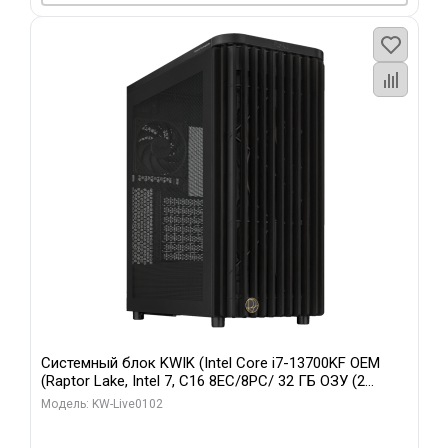
Системный блок KWIK (Intel Core i7-13700KF OEM
(Raptor Lake, Intel 7, C16 8EC/8PC/ 32 ГБ ОЗУ (2
модуля)/ Afox RTX4090 24GB GDDR6X 384-Bit 3xDP
Модель: KW-Live0102
HDMI ATX Turbo/ 960 ГБ SSD)