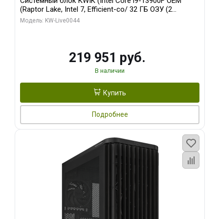
Системный блок KWIK (Intel Core i9-13900F OEM
(Raptor Lake, Intel 7, Efficient-co/ 32 ГБ ОЗУ (2
модуля)/ Gigabyte RTX5070Ti AERO OC 16GB GDDR7
Модель: KW-Live0044
256bit 3xDP HD/ 512 ГБ SSD)
219 951 руб.
В наличии
Купить
Подробнее