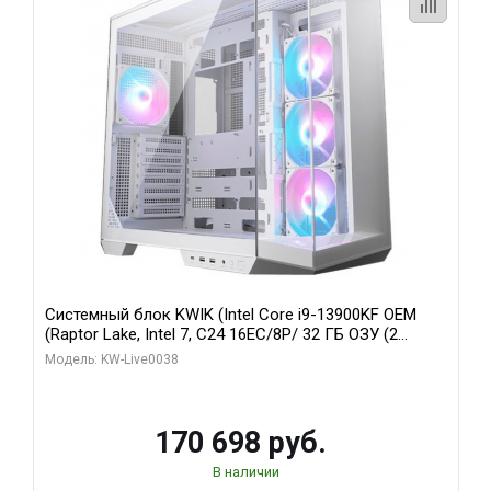
Системный блок KWIK (Intel Core i9-13900KF OEM
(Raptor Lake, Intel 7, C24 16EC/8P/ 32 ГБ ОЗУ (2
модуля)/ Gigabyte RX9070XT GAMING OC 16GB GDDR6
Модель: KW-Live0038
256bit 2xDP 2/ 960 ГБ SSD)
170 698 руб.
В наличии