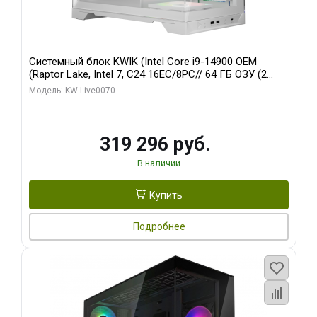
Системный блок KWIK (Intel Core i9-14900 OEM
(Raptor Lake, Intel 7, C24 16EC/8PC// 64 ГБ ОЗУ (2
модуля)/ Gigabyte RTX5080 XTREME WATERFORCE
Модель: KW-Live0070
16GB GDDR7 256bit/ 960 ГБ SSD)
319 296 руб.
В наличии
Купить
Подробнее