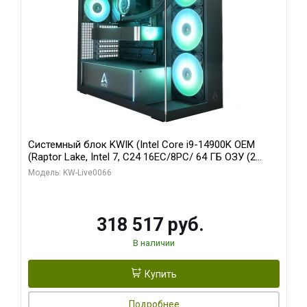
Системный блок KWIK (Intel Core i9-14900K OEM
(Raptor Lake, Intel 7, C24 16EC/8PC/ 64 ГБ ОЗУ (2
модуля)/ Gigabyte RTX5080 XTREME WATERFORCE
Модель: KW-Live0066
16GB GDDR7 256bit/ 1 ТБ SSD)
318 517 руб.
В наличии
Купить
Подробнее