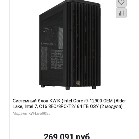
Системный блок KWIK (Intel Core i9-12900 OEM (Alder
Lake, Intel 7, C16 8EC/8PC/T2/ 64 ГБ ОЗУ (2 модуля)/
MSI RTX5080 SHADOW 3X OC 16GB GDDR7 256bit 3xDP
Модель: KW-Live0055
HDMI/ 1 ТБ SSD)
269 091 руб.