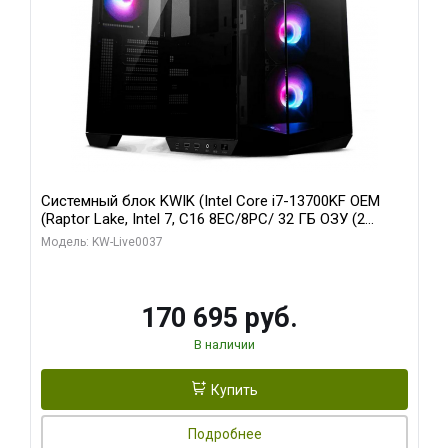
Системный блок KWIK (Intel Core i7-13700KF OEM
(Raptor Lake, Intel 7, C16 8EC/8PC/ 32 ГБ ОЗУ (2
модуля)/ Gigabyte RTX5070 AERO OC 12GB GDDR7
Модель: KW-Live0037
192bit 3xDP HDMI/ 1 ТБ SSD)
170 695 руб.
В наличии
Купить
Подробнее