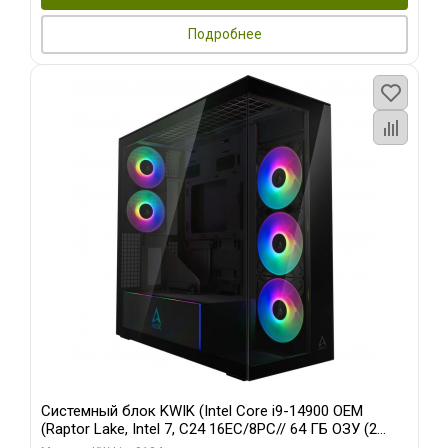
Подробнее
Системный блок KWIK (Intel Core i9-14900 OEM
(Raptor Lake, Intel 7, C24 16EC/8PC// 64 ГБ ОЗУ (2
модуля)/ Afox RTX4090 24GB GDDR6X 384-Bit 3xDP