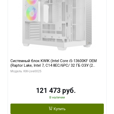
Системный блок KWIK (Intel Core i5-13600KF OEM
(Raptor Lake, Intel 7, C14 8EC/6PC/ 32 ГБ ОЗУ (2
модуля)/ Gigabyte RTX5060 WINDFORCE OC 8GB
Модель: KW-Live0025
GDDR7 128bit 3xDP / 960 ГБ SSD)
121 473 руб.
В наличии
Купить