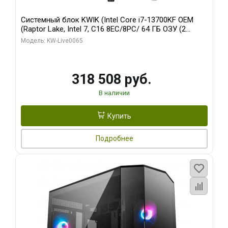
Системный блок KWIK (Intel Core i7-13700KF OEM
(Raptor Lake, Intel 7, C16 8EC/8PC/ 64 ГБ ОЗУ (2
модуля)/ ASUS RTX5080 PROART OC 16GB GDDR7
Модель: KW-Live0065
256bit Type-C DP 2/ 1 ТБ SSD)
318 508 руб.
В наличии
Купить
Подробнее