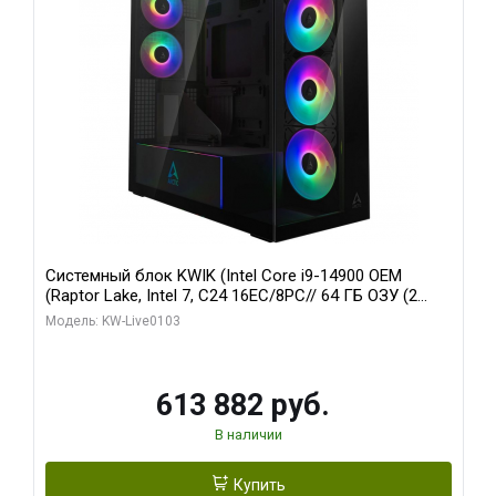
Системный блок KWIK (Intel Core i9-14900 OEM
(Raptor Lake, Intel 7, C24 16EC/8PC// 64 ГБ ОЗУ (2
модуля)/ Afox RTX4090 24GB GDDR6X 384-Bit 3xDP
Модель: KW-Live0103
HDMI ATX Turbo/ 960 ГБ SSD)
613 882 руб.
В наличии
Купить