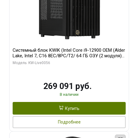
Системный блок KWIK (Intel Core i9-12900 OEM (Alder
Lake, Intel 7, C16 8EC/8PC/T2/ 64 ГБ ОЗУ (2 модуля)/
Palit RTX5080 INFINITY 3 OC 16GB GDDR7 256bit 3xDP
Модель: KW-Live0056
H/ 1 ТБ SSD)
269 091 руб.
В наличии
Купить
Подробнее