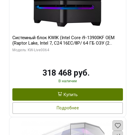
Системный блок KWIK (Intel Core i9-13900KF OEM
(Raptor Lake, Intel 7, C24 16EC/8P/ 64 ГБ ОЗУ (2
модуля)/ ASUS RTX5080 PROART OC 16GB GDDR7
Модель: KW-Live0064
256bit Type-C DP 2/ 512 ГБ SSD)
318 468 руб.
В наличии
Купить
Подробнее