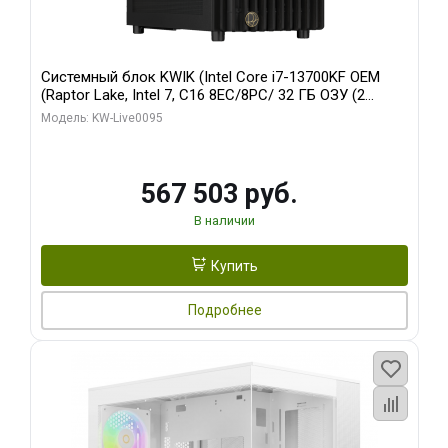
Системный блок KWIK (Intel Core i7-13700KF OEM
(Raptor Lake, Intel 7, C16 8EC/8PC/ 32 ГБ ОЗУ (2
модуля)/ Afox RTX4090 24GB GDDR6X 384-Bit 3xDP
Модель: KW-Live0095
HDMI ATX Turbo/ 512 ГБ SSD)
567 503 руб.
В наличии
Купить
Подробнее