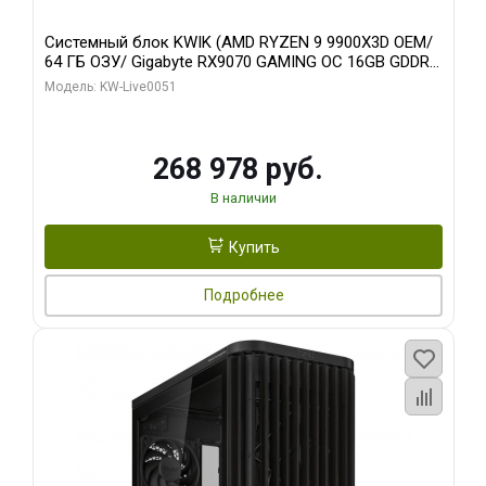
Системный блок KWIK (AMD RYZEN 9 9900X3D OEM/
64 ГБ ОЗУ/ Gigabyte RX9070 GAMING OC 16GB GDDR6
256bit 2xDP 2xH/ 960 ГБ SSD)
Модель: KW-Live0051
268 978 руб.
В наличии
Купить
Подробнее