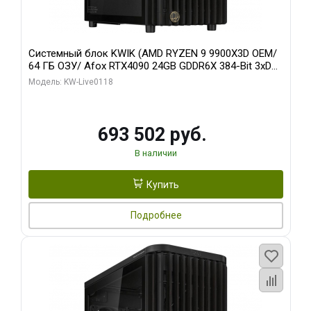
Системный блок KWIK (AMD RYZEN 9 9900X3D OEM/
64 ГБ ОЗУ/ Afox RTX4090 24GB GDDR6X 384-Bit 3xDP
HDMI ATX Turbo/ 960 ГБ SSD)
Модель: KW-Live0118
693 502 руб.
В наличии
Купить
Подробнее