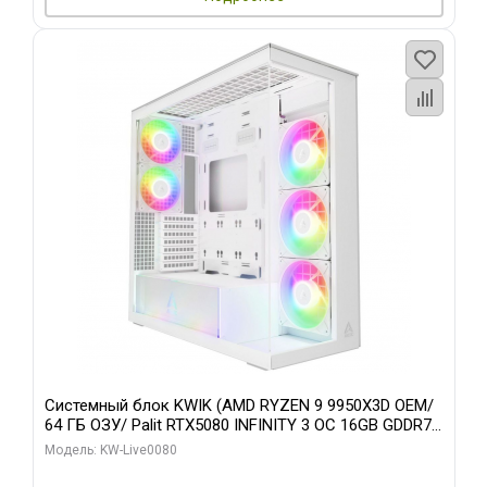
Системный блок KWIK (AMD RYZEN 9 9950X3D OEM/
64 ГБ ОЗУ/ Palit RTX5080 INFINITY 3 OC 16GB GDDR7
256bit 3xDP H/ 960 ГБ SSD)
Модель: KW-Live0080