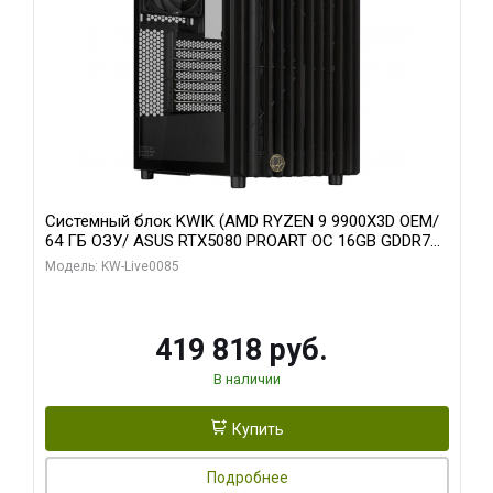
Системный блок KWIK (AMD RYZEN 9 9900X3D OEM/
64 ГБ ОЗУ/ ASUS RTX5080 PROART OC 16GB GDDR7
256bit Type-C DP 2/ 960 ГБ SSD)
Модель: KW-Live0085
419 818 руб.
В наличии
Купить
Подробнее