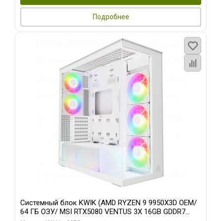
Подробнее
Системный блок KWIK (AMD RYZEN 9 9950X3D OEM/
64 ГБ ОЗУ/ MSI RTX5080 VENTUS 3X 16GB GDDR7
256bit 3xDP HDMI 3F/ 960 ГБ SSD)