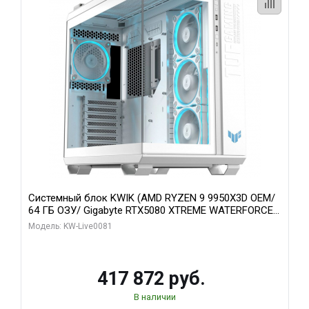
Системный блок KWIK (AMD RYZEN 9 9950X3D OEM/
64 ГБ ОЗУ/ Gigabyte RTX5080 XTREME WATERFORCE
16GB GDDR7 256bit/ 1 ТБ SSD)
Модель: KW-Live0081
417 872 руб.
В наличии