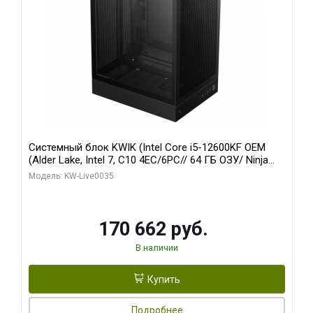
Системный блок KWIK (Intel Core i5-12600KF OEM
(Alder Lake, Intel 7, C10 4EC/6PC// 64 ГБ ОЗУ/ Ninja
Sinotex GTX1650 4GB 128bit GDDR6 DVI DP HDMI 2/
Модель: KW-Live0035
960 ГБ SSD)
170 662 руб.
В наличии
Купить
Подробнее