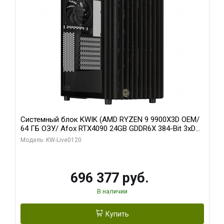
Системный блок KWIK (AMD RYZEN 9 9900X3D OEM/
64 ГБ ОЗУ/ Afox RTX4090 24GB GDDR6X 384-Bit 3xDP
HDMI ATX Turbo/ 1 ТБ SSD)
Модель: KW-Live0120
696 377 руб.
В наличии
Купить