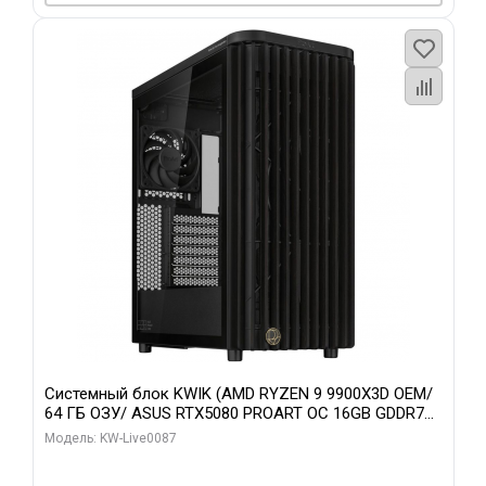
Системный блок KWIK (AMD RYZEN 9 9900X3D OEM/
64 ГБ ОЗУ/ ASUS RTX5080 PROART OC 16GB GDDR7
256bit Type-C DP 2/ 1 ТБ SSD)
Модель: KW-Live0087