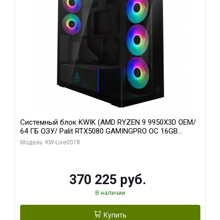
Системный блок KWIK (AMD RYZEN 9 9950X3D OEM/
64 ГБ ОЗУ/ Palit RTX5080 GAMINGPRO OC 16GB
GDDR7 256bit 3xDP HD/ 1 ТБ SSD)
Модель: KW-Live0078
370 225 руб.
В наличии
Купить