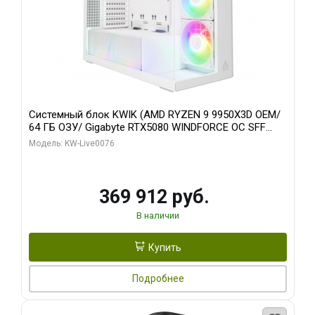
Системный блок KWIK (AMD RYZEN 9 9950X3D OEM/
64 ГБ ОЗУ/ Gigabyte RTX5080 WINDFORCE OC SFF
16GB GDDR7 256bit / 960 ГБ SSD)
Модель: KW-Live0076
369 912 руб.
В наличии
Купить
Подробнее