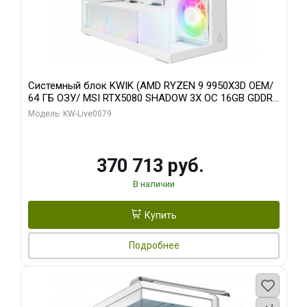
Системный блок KWIK (AMD RYZEN 9 9950X3D OEM/
64 ГБ ОЗУ/ MSI RTX5080 SHADOW 3X OC 16GB GDDR7
256bit 3xDP HDMI/ 960 ГБ SSD)
Модель: KW-Live0079
370 713 руб.
В наличии
Купить
Подробнее