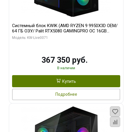
Системный блок KWIK (AMD RYZEN 9 9950X3D OEM/
64 ГБ ОЗУ/ Palit RTX5080 GAMINGPRO OC 16GB
GDDR7 256bit 3xDP HD/ 960 ГБ SSD)
Модель: KW-Live0071
367 350 руб.
В наличии
Купить
Подробнее