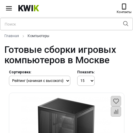
KWI
K
Контакты
Главная
Компьютеры
Готовые сборки игровых
компьютеров в Москве
Сортировка:
Показать: