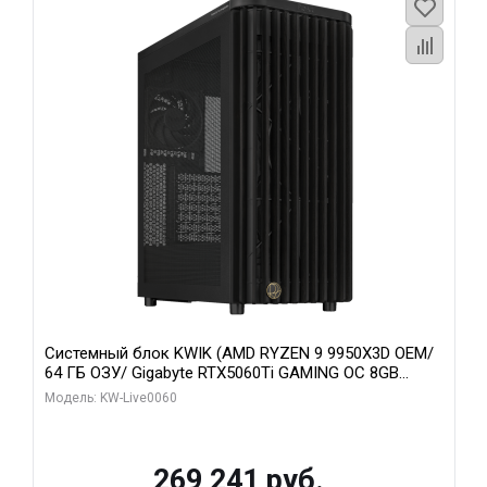
Системный блок KWIK (AMD RYZEN 9 9950X3D OEM/
64 ГБ ОЗУ/ Gigabyte RTX5060Ti GAMING OC 8GB
GDDR7 128bit 3xDP H/ 1 ТБ SSD)
Модель: KW-Live0060
269 241 руб.