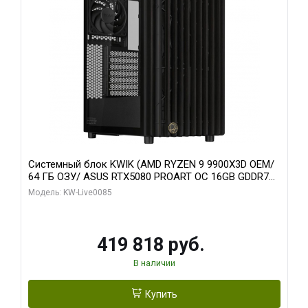
Системный блок KWIK (AMD RYZEN 9 9900X3D OEM/
64 ГБ ОЗУ/ ASUS RTX5080 PROART OC 16GB GDDR7
256bit Type-C DP 2/ 960 ГБ SSD)
Модель: KW-Live0085
419 818 руб.
В наличии
Купить