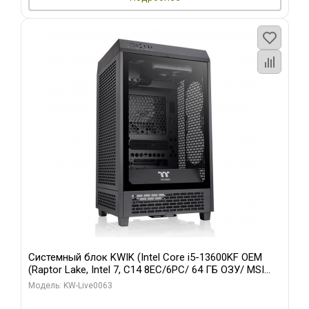
Системный блок KWIK (Intel Core i5-13600KF OEM
(Raptor Lake, Intel 7, C14 8EC/6PC/ 64 ГБ ОЗУ/ MSI
RTX5080 VENTUS 3X OC 16GB GDDR7 256bit 3xDP
Модель: KW-Live0063
HDMI/ 512 ГБ SSD)