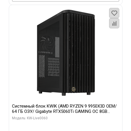
Системный блок KWIK (AMD RYZEN 9 9950X3D OEM/
64 ГБ ОЗУ/ Gigabyte RTX5060Ti GAMING OC 8GB
GDDR7 128bit 3xDP H/ 1 ТБ SSD)
Модель: KW-Live0060