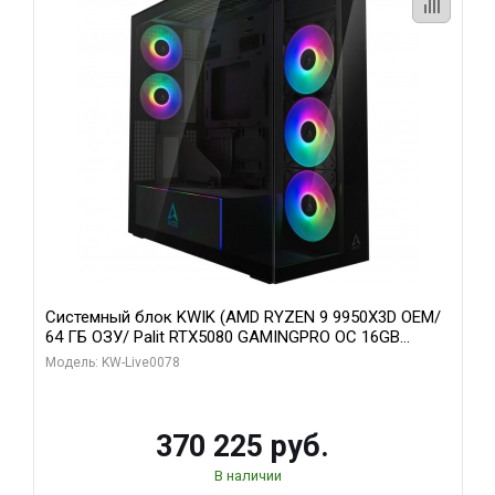
Системный блок KWIK (AMD RYZEN 9 9950X3D OEM/
64 ГБ ОЗУ/ Palit RTX5080 GAMINGPRO OC 16GB
GDDR7 256bit 3xDP HD/ 1 ТБ SSD)
Модель: KW-Live0078
370 225 руб.
В наличии