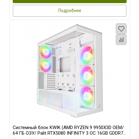
Подробнее
Системный блок KWIK (AMD RYZEN 9 9950X3D OEM/
64 ГБ ОЗУ/ Palit RTX5080 INFINITY 3 OC 16GB GDDR7
256bit 3xDP H/ 960 ГБ SSD)