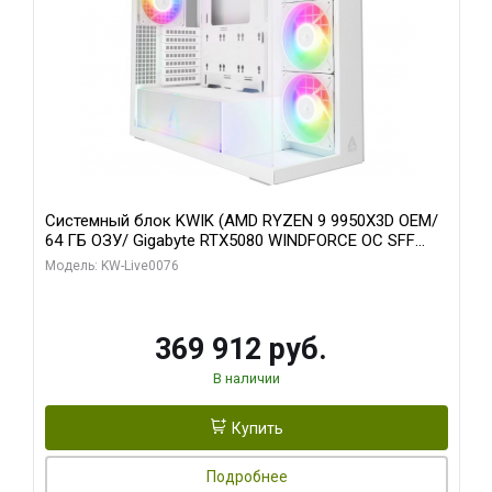
Системный блок KWIK (AMD RYZEN 9 9950X3D OEM/
64 ГБ ОЗУ/ Gigabyte RTX5080 WINDFORCE OC SFF
16GB GDDR7 256bit / 960 ГБ SSD)
Модель: KW-Live0076
369 912 руб.
В наличии
Купить
Подробнее