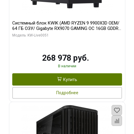
Системный блок KWIK (AMD RYZEN 9 9900X3D OEM/
64 ГБ ОЗУ/ Gigabyte RX9070 GAMING OC 16GB GDDR6
256bit 2xDP 2xH/ 960 ГБ SSD)
Модель: KW-Live0051
268 978 руб.
В наличии
Купить
Подробнее