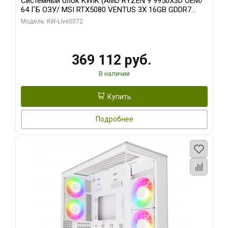
Системный блок KWIK (AMD RYZEN 9 9950X3D OEM/
64 ГБ ОЗУ/ MSI RTX5080 VENTUS 3X 16GB GDDR7
256bit 3xDP HDMI 3F/ 960 ГБ SSD)
Модель: KW-Live0072
369 112 руб.
В наличии
Купить
Подробнее