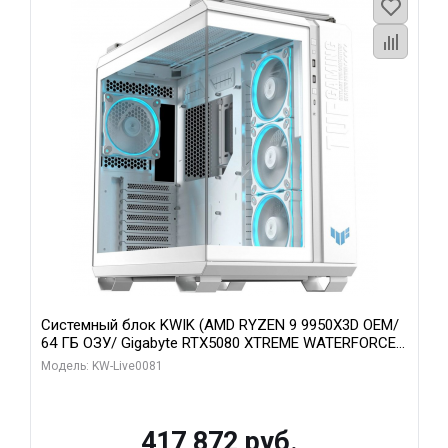
Системный блок KWIK (AMD RYZEN 9 9950X3D OEM/
64 ГБ ОЗУ/ Gigabyte RTX5080 XTREME WATERFORCE
16GB GDDR7 256bit/ 1 ТБ SSD)
Модель: KW-Live0081
417 872 руб.