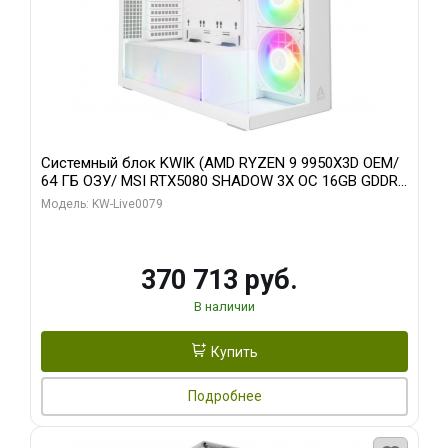
Системный блок KWIK (AMD RYZEN 9 9950X3D OEM/
64 ГБ ОЗУ/ MSI RTX5080 SHADOW 3X OC 16GB GDDR7
256bit 3xDP HDMI/ 960 ГБ SSD)
Модель: KW-Live0079
370 713 руб.
В наличии
Купить
Подробнее