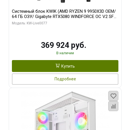
Системный блок KWIK (AMD RYZEN 9 9950X3D OEM/
64 ГБ ОЗУ/ Gigabyte RTX5080 WINDFORCE OC V2 SFF
16GB GDDR7 256b/ 960 ГБ SSD)
Модель: KW-Live0077
369 924 руб.
В наличии
Купить
Подробнее