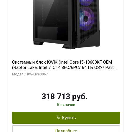
Системный блок KWIK (Intel Core i5-13600KF OEM
(Raptor Lake, Intel 7, C14 8EC/6PC/ 64 ГБ ОЗУ/ Palit
RTX5080 GAMINGPRO OC 16GB GDDR7 256bit 3xDP
Модель: KW-Live0067
HD/ 960 ГБ SSD)
318 713 руб.
В наличии
Купить
Подробнее