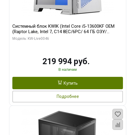
Системный блок KWIK (Intel Core i5-13600KF OEM
(Raptor Lake, Intel 7, C14 8EC/6PC/ 64 ГБ ОЗУ/
Gigabyte RTX5060Ti GAMING OC 8GB GDDR7 128bit
Модель: KW-Live0046
3xDP H/ 960 ГБ SSD)
219 994 руб.
В наличии
Купить
Подробнее