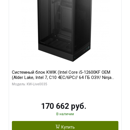
Системный блок KWIK (Intel Core i5-12600KF OEM
(Alder Lake, Intel 7, C10 4EC/6PC// 64 ГБ ОЗУ/ Ninja
Sinotex GTX1650 4GB 128bit GDDR6 DVI DP HDMI 2/
Модель: KW-Live0035
960 ГБ SSD)
170 662 руб.
В наличии
Купить