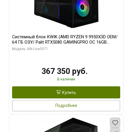
Системный блок KWIK (AMD RYZEN 9 9950X3D OEM/
64 ГБ ОЗУ/ Palit RTX5080 GAMINGPRO OC 16GB
GDDR7 256bit 3xDP HD/ 960 ГБ SSD)
Модель: KW-Live0071
367 350 руб.
В наличии
Купить
Подробнее