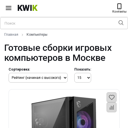
KWI
K
Контакты
Главная
Компьютеры
Готовые сборки игровых
компьютеров в Москве
Сортировка:
Показать: