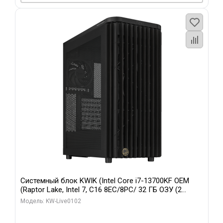
Системный блок KWIK (Intel Core i7-13700KF OEM
(Raptor Lake, Intel 7, C16 8EC/8PC/ 32 ГБ ОЗУ (2
модуля)/ Afox RTX4090 24GB GDDR6X 384-Bit 3xDP
Модель: KW-Live0102
HDMI ATX Turbo/ 960 ГБ SSD)