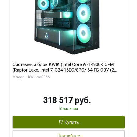
Системный блок KWIK (Intel Core i9-14900K OEM
(Raptor Lake, Intel 7, C24 16EC/8PC/ 64 ГБ ОЗУ (2
модуля)/ Gigabyte RTX5080 XTREME WATERFORCE
Модель: KW-Live0066
16GB GDDR7 256bit/ 1 ТБ SSD)
318 517 руб.
В наличии
Купить
Подробнее