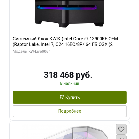
Системный блок KWIK (Intel Core i9-13900KF OEM
(Raptor Lake, Intel 7, C24 16EC/8P/ 64 ГБ ОЗУ (2
модуля)/ ASUS RTX5080 PROART OC 16GB GDDR7
Модель: KW-Live0064
256bit Type-C DP 2/ 512 ГБ SSD)
318 468 руб.
В наличии
Купить
Подробнее