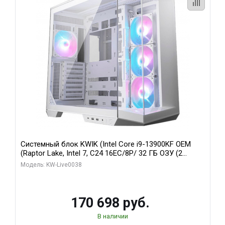
Системный блок KWIK (Intel Core i9-13900KF OEM
(Raptor Lake, Intel 7, C24 16EC/8P/ 32 ГБ ОЗУ (2
модуля)/ Gigabyte RX9070XT GAMING OC 16GB GDDR6
Модель: KW-Live0038
256bit 2xDP 2/ 960 ГБ SSD)
170 698 руб.
В наличии