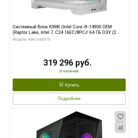
Системный блок KWIK (Intel Core i9-14900 OEM
(Raptor Lake, Intel 7, C24 16EC/8PC// 64 ГБ ОЗУ (2
модуля)/ Gigabyte RTX5080 XTREME WATERFORCE
Модель: KW-Live0070
16GB GDDR7 256bit/ 960 ГБ SSD)
319 296 руб.
В наличии
Купить
Подробнее