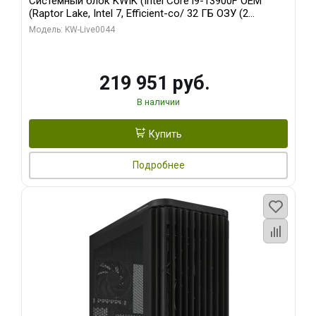
Системный блок KWIK (Intel Core i9-13900F OEM
(Raptor Lake, Intel 7, Efficient-co/ 32 ГБ ОЗУ (2
модуля)/ Gigabyte RTX5070Ti AERO OC 16GB GDDR7
Модель: KW-Live0044
256bit 3xDP HD/ 512 ГБ SSD)
219 951 руб.
В наличии
Купить
Подробнее