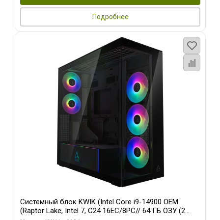
Подробнее
Системный блок KWIK (Intel Core i9-14900 OEM
(Raptor Lake, Intel 7, C24 16EC/8PC// 64 ГБ ОЗУ (2
модуля)/ Afox RTX4090 24GB GDDR6X 384-Bit 3xDP