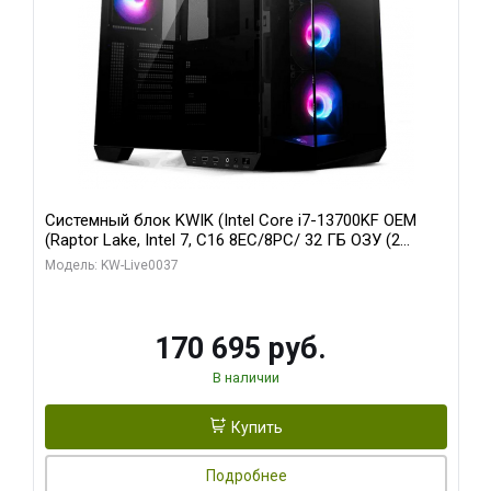
Системный блок KWIK (Intel Core i7-13700KF OEM
(Raptor Lake, Intel 7, C16 8EC/8PC/ 32 ГБ ОЗУ (2
модуля)/ Gigabyte RTX5070 AERO OC 12GB GDDR7
Модель: KW-Live0037
192bit 3xDP HDMI/ 1 ТБ SSD)
170 695 руб.
В наличии
Купить
Подробнее