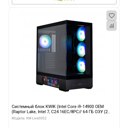
Системный блок KWIK (Intel Core i9-14900 OEM
(Raptor Lake, Intel 7, C24 16EC/8PC// 64 ГБ ОЗУ (2
модуля)/ Palit RTX5080 GAMINGPRO OC 16GB GDDR7
Модель: KW-Live0052
256bit 3xDP HD/ 512 ГБ SSD)