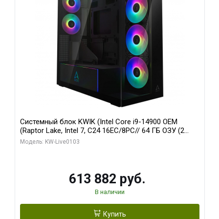
Системный блок KWIK (Intel Core i9-14900 OEM
(Raptor Lake, Intel 7, C24 16EC/8PC// 64 ГБ ОЗУ (2
модуля)/ Afox RTX4090 24GB GDDR6X 384-Bit 3xDP
Модель: KW-Live0103
HDMI ATX Turbo/ 960 ГБ SSD)
613 882 руб.
В наличии
Купить