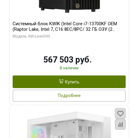
Системный блок KWIK (Intel Core i7-13700KF OEM
(Raptor Lake, Intel 7, C16 8EC/8PC/ 32 ГБ ОЗУ (2
модуля)/ Afox RTX4090 24GB GDDR6X 384-Bit 3xDP
Модель: KW-Live0095
HDMI ATX Turbo/ 512 ГБ SSD)
567 503 руб.
В наличии
Купить
Подробнее