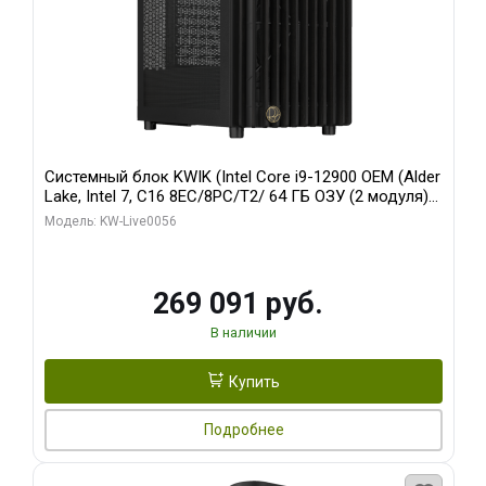
Системный блок KWIK (Intel Core i9-12900 OEM (Alder
Lake, Intel 7, C16 8EC/8PC/T2/ 64 ГБ ОЗУ (2 модуля)/
Palit RTX5080 INFINITY 3 OC 16GB GDDR7 256bit 3xDP
Модель: KW-Live0056
H/ 1 ТБ SSD)
269 091 руб.
В наличии
Купить
Подробнее