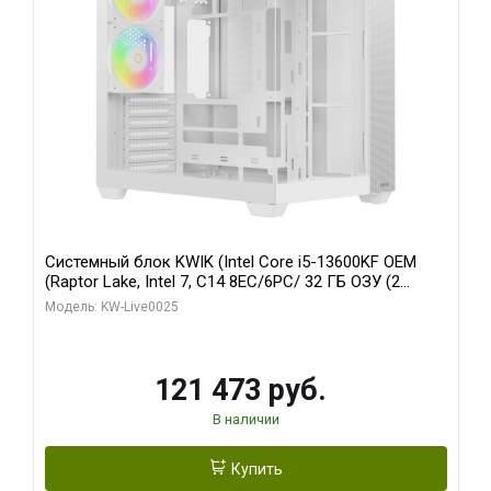
Системный блок KWIK (Intel Core i5-13600KF OEM
(Raptor Lake, Intel 7, C14 8EC/6PC/ 32 ГБ ОЗУ (2
модуля)/ Gigabyte RTX5060 WINDFORCE OC 8GB
Модель: KW-Live0025
GDDR7 128bit 3xDP / 960 ГБ SSD)
121 473 руб.
В наличии
Купить