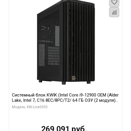
Системный блок KWIK (Intel Core i9-12900 OEM (Alder
Lake, Intel 7, C16 8EC/8PC/T2/ 64 ГБ ОЗУ (2 модуля)/
MSI RTX5080 SHADOW 3X OC 16GB GDDR7 256bit 3xDP
Модель: KW-Live0055
HDMI/ 1 ТБ SSD)
269 091 руб.