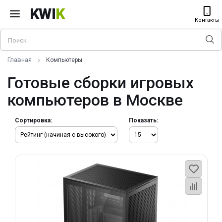
KWI
K
Контакты
Главная
Компьютеры
Готовые сборки игровых
компьютеров в Москве
Сортировка:
Показать: