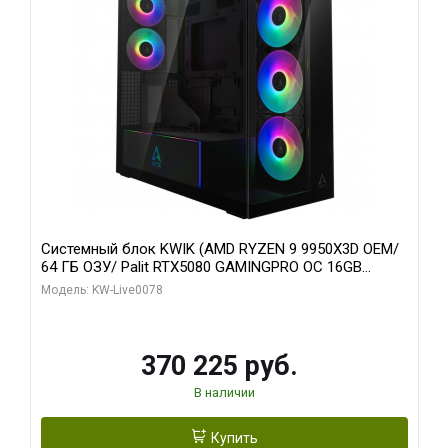
Системный блок KWIK (AMD RYZEN 9 9950X3D OEM/
64 ГБ ОЗУ/ Palit RTX5080 GAMINGPRO OC 16GB
GDDR7 256bit 3xDP HD/ 1 ТБ SSD)
Модель: KW-Live0078
370 225 руб.
В наличии
Купить