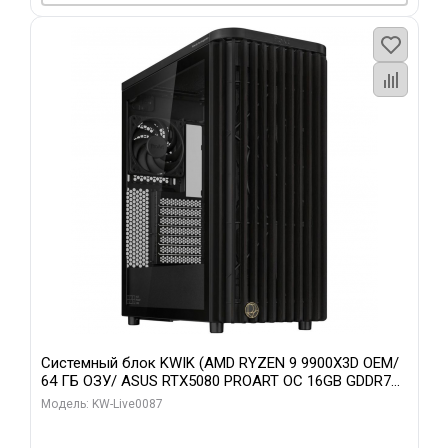
Системный блок KWIK (AMD RYZEN 9 9900X3D OEM/
64 ГБ ОЗУ/ ASUS RTX5080 PROART OC 16GB GDDR7
256bit Type-C DP 2/ 1 ТБ SSD)
Модель: KW-Live0087