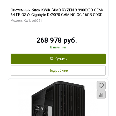
Системный блок KWIK (AMD RYZEN 9 9900X3D OEM/
64 ГБ ОЗУ/ Gigabyte RX9070 GAMING OC 16GB GDDR6
256bit 2xDP 2xH/ 960 ГБ SSD)
Модель: KW-Live0051
268 978 руб.
В наличии
Купить
Подробнее