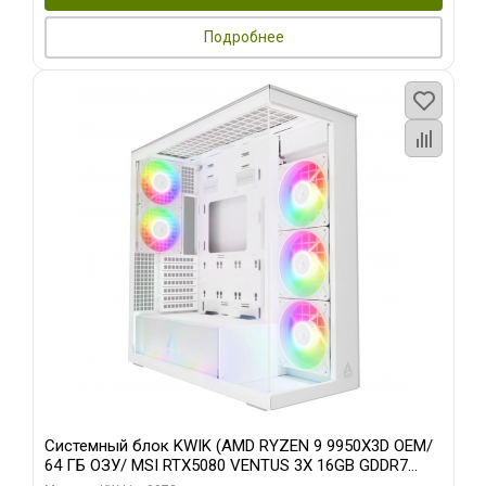
Подробнее
Системный блок KWIK (AMD RYZEN 9 9950X3D OEM/
64 ГБ ОЗУ/ MSI RTX5080 VENTUS 3X 16GB GDDR7
256bit 3xDP HDMI 3F/ 960 ГБ SSD)