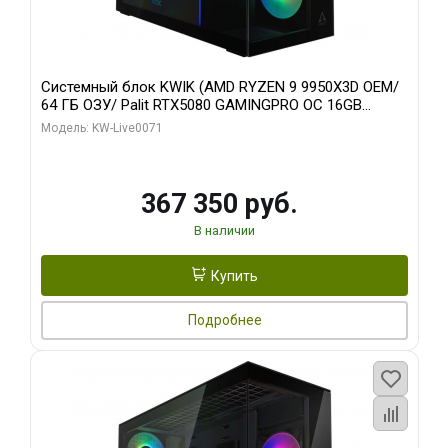
Системный блок KWIK (AMD RYZEN 9 9950X3D OEM/
64 ГБ ОЗУ/ Palit RTX5080 GAMINGPRO OC 16GB
GDDR7 256bit 3xDP HD/ 960 ГБ SSD)
Модель: KW-Live0071
367 350 руб.
В наличии
Купить
Подробнее