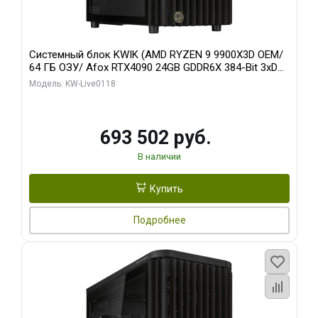
Системный блок KWIK (AMD RYZEN 9 9900X3D OEM/
64 ГБ ОЗУ/ Afox RTX4090 24GB GDDR6X 384-Bit 3xDP
HDMI ATX Turbo/ 960 ГБ SSD)
Модель: KW-Live0118
693 502 руб.
В наличии
Купить
Подробнее