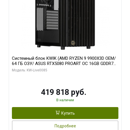
Системный блок KWIK (AMD RYZEN 9 9900X3D OEM/
64 ГБ ОЗУ/ ASUS RTX5080 PROART OC 16GB GDDR7
256bit Type-C DP 2/ 960 ГБ SSD)
Модель: KW-Live0085
419 818 руб.
В наличии
Купить
Подробнее