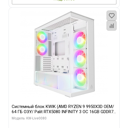
Системный блок KWIK (AMD RYZEN 9 9950X3D OEM/
64 ГБ ОЗУ/ Palit RTX5080 INFINITY 3 OC 16GB GDDR7
256bit 3xDP H/ 960 ГБ SSD)
Модель: KW-Live0080