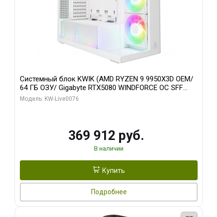
Системный блок KWIK (AMD RYZEN 9 9950X3D OEM/
64 ГБ ОЗУ/ Gigabyte RTX5080 WINDFORCE OC SFF
16GB GDDR7 256bit / 960 ГБ SSD)
Модель: KW-Live0076
369 912 руб.
В наличии
Купить
Подробнее