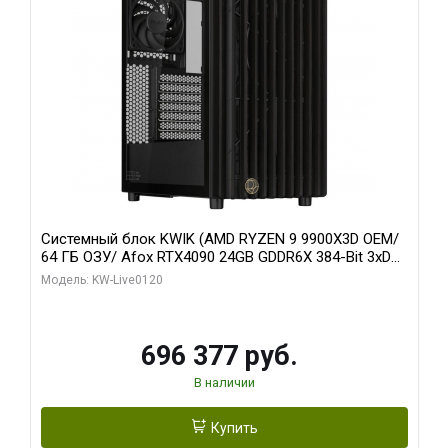
Системный блок KWIK (AMD RYZEN 9 9900X3D OEM/
64 ГБ ОЗУ/ Afox RTX4090 24GB GDDR6X 384-Bit 3xDP
HDMI ATX Turbo/ 1 ТБ SSD)
Модель: KW-Live0120
696 377 руб.
В наличии
Купить