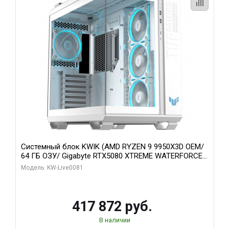
Системный блок KWIK (AMD RYZEN 9 9950X3D OEM/
64 ГБ ОЗУ/ Gigabyte RTX5080 XTREME WATERFORCE
16GB GDDR7 256bit/ 1 ТБ SSD)
Модель: KW-Live0081
417 872 руб.
В наличии