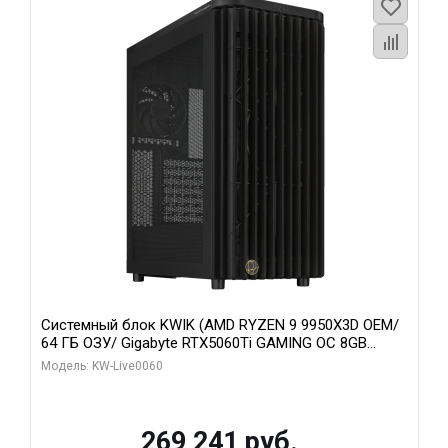
Системный блок KWIK (AMD RYZEN 9 9950X3D OEM/
64 ГБ ОЗУ/ Gigabyte RTX5060Ti GAMING OC 8GB
GDDR7 128bit 3xDP H/ 1 ТБ SSD)
Модель: KW-Live0060
269 241 руб.