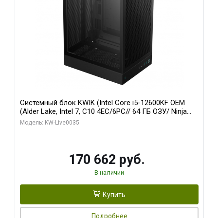
Системный блок KWIK (Intel Core i5-12600KF OEM
(Alder Lake, Intel 7, C10 4EC/6PC// 64 ГБ ОЗУ/ Ninja
Sinotex GTX1650 4GB 128bit GDDR6 DVI DP HDMI 2/
Модель: KW-Live0035
960 ГБ SSD)
170 662 руб.
В наличии
Купить
Подробнее