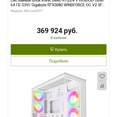
Системный блок KWIK (AMD RYZEN 9 9950X3D OEM/
64 ГБ ОЗУ/ Gigabyte RTX5080 WINDFORCE OC V2 SFF
16GB GDDR7 256b/ 960 ГБ SSD)
Модель: KW-Live0077
369 924 руб.
В наличии
Купить
Подробнее