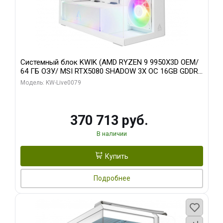
Системный блок KWIK (AMD RYZEN 9 9950X3D OEM/
64 ГБ ОЗУ/ MSI RTX5080 SHADOW 3X OC 16GB GDDR7
256bit 3xDP HDMI/ 960 ГБ SSD)
Модель: KW-Live0079
370 713 руб.
В наличии
Купить
Подробнее