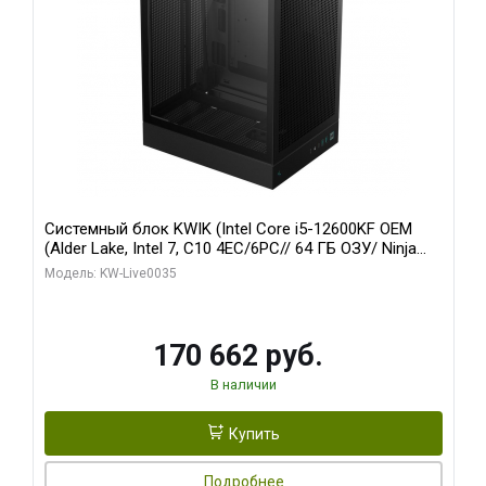
Системный блок KWIK (Intel Core i5-12600KF OEM
(Alder Lake, Intel 7, C10 4EC/6PC// 64 ГБ ОЗУ/ Ninja
Sinotex GTX1650 4GB 128bit GDDR6 DVI DP HDMI 2/
Модель: KW-Live0035
960 ГБ SSD)
170 662 руб.
В наличии
Купить
Подробнее