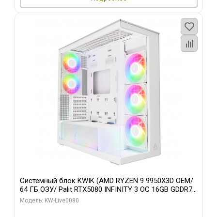
Системный блок KWIK (AMD RYZEN 9 9950X3D OEM/
64 ГБ ОЗУ/ Palit RTX5080 INFINITY 3 OC 16GB GDDR7
256bit 3xDP H/ 960 ГБ SSD)
Модель: KW-Live0080