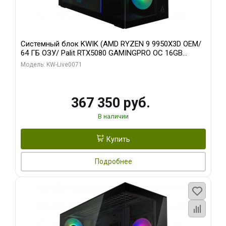
Системный блок KWIK (AMD RYZEN 9 9950X3D OEM/
64 ГБ ОЗУ/ Palit RTX5080 GAMINGPRO OC 16GB
GDDR7 256bit 3xDP HD/ 960 ГБ SSD)
Модель: KW-Live0071
367 350 руб.
В наличии
Купить
Подробнее