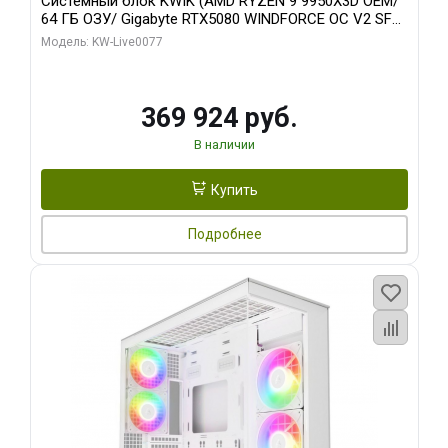
Системный блок KWIK (AMD RYZEN 9 9950X3D OEM/
64 ГБ ОЗУ/ Gigabyte RTX5080 WINDFORCE OC V2 SFF
16GB GDDR7 256b/ 960 ГБ SSD)
Модель: KW-Live0077
369 924 руб.
В наличии
Купить
Подробнее