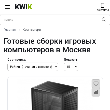
KWI
K
Контакты
Главная
Компьютеры
Готовые сборки игровых
компьютеров в Москве
Сортировка:
Показать: