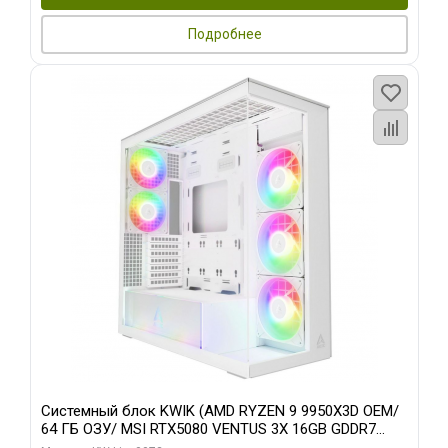
Подробнее
Системный блок KWIK (AMD RYZEN 9 9950X3D OEM/
64 ГБ ОЗУ/ MSI RTX5080 VENTUS 3X 16GB GDDR7
256bit 3xDP HDMI 3F/ 960 ГБ SSD)