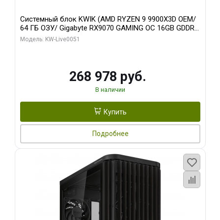
Системный блок KWIK (AMD RYZEN 9 9900X3D OEM/
64 ГБ ОЗУ/ Gigabyte RX9070 GAMING OC 16GB GDDR6
256bit 2xDP 2xH/ 960 ГБ SSD)
Модель: KW-Live0051
268 978 руб.
В наличии
Купить
Подробнее