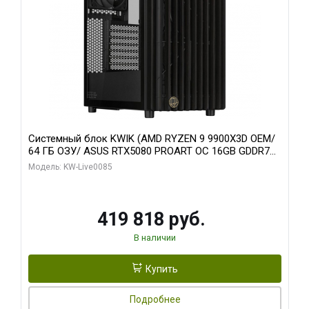
Системный блок KWIK (AMD RYZEN 9 9900X3D OEM/
64 ГБ ОЗУ/ ASUS RTX5080 PROART OC 16GB GDDR7
256bit Type-C DP 2/ 960 ГБ SSD)
Модель: KW-Live0085
419 818 руб.
В наличии
Купить
Подробнее