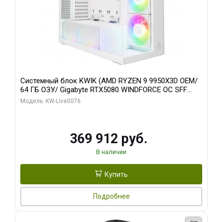
Системный блок KWIK (AMD RYZEN 9 9950X3D OEM/
64 ГБ ОЗУ/ Gigabyte RTX5080 WINDFORCE OC SFF
16GB GDDR7 256bit / 960 ГБ SSD)
Модель: KW-Live0076
369 912 руб.
В наличии
Купить
Подробнее