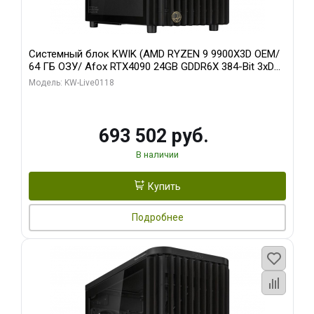
Системный блок KWIK (AMD RYZEN 9 9900X3D OEM/
64 ГБ ОЗУ/ Afox RTX4090 24GB GDDR6X 384-Bit 3xDP
HDMI ATX Turbo/ 960 ГБ SSD)
Модель: KW-Live0118
693 502 руб.
В наличии
Купить
Подробнее