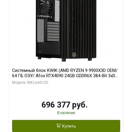
Системный блок KWIK (AMD RYZEN 9 9900X3D OEM/
64 ГБ ОЗУ/ Afox RTX4090 24GB GDDR6X 384-Bit 3xDP
HDMI ATX Turbo/ 1 ТБ SSD)
Модель: KW-Live0120
696 377 руб.
В наличии
Купить