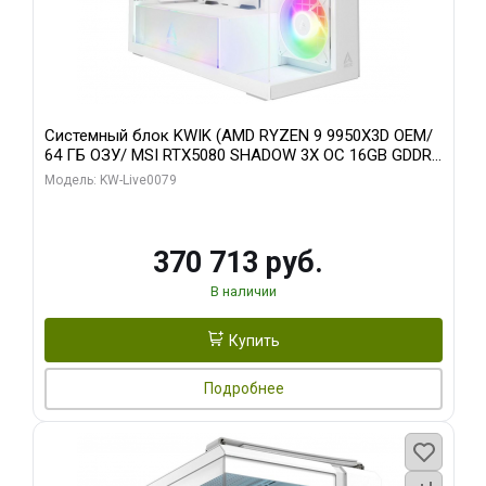
Системный блок KWIK (AMD RYZEN 9 9950X3D OEM/
64 ГБ ОЗУ/ MSI RTX5080 SHADOW 3X OC 16GB GDDR7
256bit 3xDP HDMI/ 960 ГБ SSD)
Модель: KW-Live0079
370 713 руб.
В наличии
Купить
Подробнее