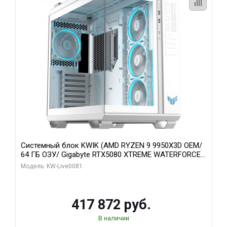
Системный блок KWIK (AMD RYZEN 9 9950X3D OEM/
64 ГБ ОЗУ/ Gigabyte RTX5080 XTREME WATERFORCE
16GB GDDR7 256bit/ 1 ТБ SSD)
Модель: KW-Live0081
417 872 руб.
В наличии