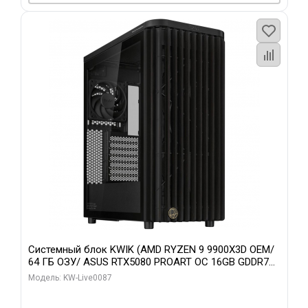
Системный блок KWIK (AMD RYZEN 9 9900X3D OEM/
64 ГБ ОЗУ/ ASUS RTX5080 PROART OC 16GB GDDR7
256bit Type-C DP 2/ 1 ТБ SSD)
Модель: KW-Live0087