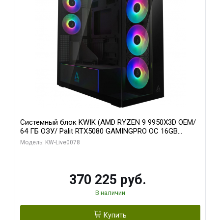
Системный блок KWIK (AMD RYZEN 9 9950X3D OEM/
64 ГБ ОЗУ/ Palit RTX5080 GAMINGPRO OC 16GB
GDDR7 256bit 3xDP HD/ 1 ТБ SSD)
Модель: KW-Live0078
370 225 руб.
В наличии
Купить