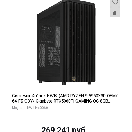
Системный блок KWIK (AMD RYZEN 9 9950X3D OEM/
64 ГБ ОЗУ/ Gigabyte RTX5060Ti GAMING OC 8GB
GDDR7 128bit 3xDP H/ 1 ТБ SSD)
Модель: KW-Live0060
269 241 руб.