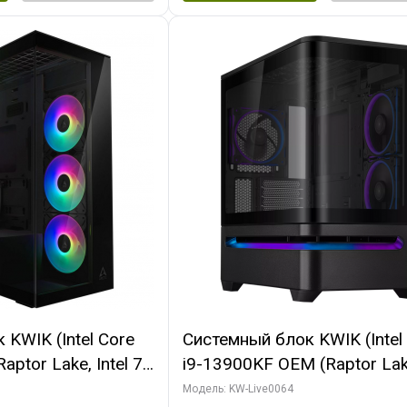
KWIK (Intel Core
Системный блок KWIK (Intel
ptor Lake, Intel 7,
i9-13900KF OEM (Raptor Lake
 64 ГБ ОЗУ (2
7, C24 16EC/8P/ 64 ГБ ОЗУ 
Модель: KW-Live0064