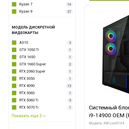
Ryzen 7
14
Ryzen 9
27
МОДЕЛЬ ДИСКРЕТНОЙ
ВИДЕОКАРТЫ
A310
2
GTX 1050 Ti
1
GTX 1650
1
GTX 1660 Super
2
RTX 2060 Super
1
RTX 3050
1
RTX 4090
13
RTX 5060
1
RTX 5060 Ti
3
Системный блок 
RTX 5070 Ti
1
i9-14900 OEM (Ra
Показать еще 3
C24 16EC/8PC//
Модель: KW-Live0104