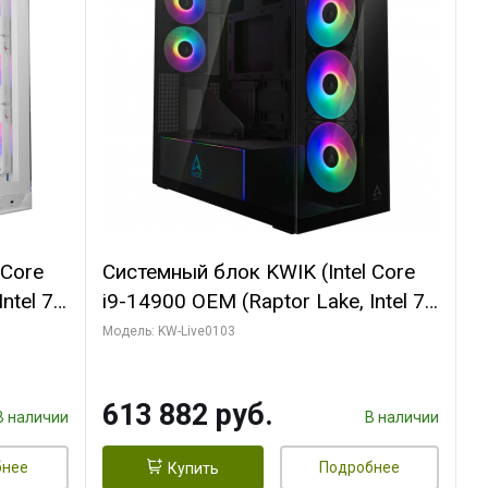
 Core
Системный блок KWIK (Intel Core
ntel 7,
i9-14900 OEM (Raptor Lake, Intel 7,
(2
C24 16EC/8PC// 64 ГБ ОЗУ (2
Модель: KW-Live0103
модуля)/ Afox RTX4090 24GB
B
GDDR6X 384-Bit 3xDP HDMI ATX
613 882 руб.
Turbo/ 960 ГБ SSD)
В наличии
В наличии
бнее
Подробнее
Купить