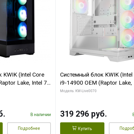
KWIK (Intel Core
Системный блок KWIK (Intel
ptor Lake, Intel 7,
i9-14900 OEM (Raptor Lake, I
 64 ГБ ОЗУ (2
C24 16EC/8PC// 64 ГБ ОЗУ 
Модель: KW-Live0070
 RTX5080
модуля)/ Gigabyte RTX5080
 16GB GDDR7
XTREME WATERFORCE 16G
б.
319 296 руб.
/ 512 ГБ SSD)
GDDR7 256bit/ 960 ГБ SSD)
В наличии
Подробнее
Подро
Купить