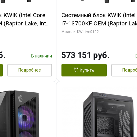
KWIK (Intel Core
Системный блок KWIK (Intel
(Raptor Lake, Intel
i7-13700KF OEM (Raptor Lake
/ 64 ГБ ОЗУ (2
7, C16 8EC/8PC/ 32 ГБ ОЗУ 
Модель: KW-Live0102
 RTX5080 PROART
модуля)/ Afox RTX4090 24
256bit Type-C DP
GDDR6X 384-Bit 3xDP HDMI
б.
573 151 руб.
Turbo/ 960 ГБ SSD)
В наличии
Подробнее
Подро
Купить