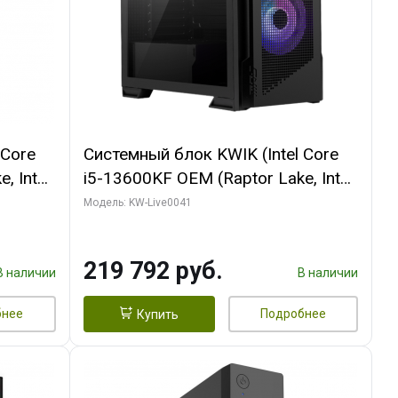
 Core
Системный блок KWIK (Intel Core
, Intel
i5-13600KF OEM (Raptor Lake, Intel
/ MSI
7, C14 8EC/6PC/ 16 ГБ ОЗУ (2
Модель: KW-Live0041
GB
модуля)/ Palit RTX5080
512 ГБ
GAMINGPRO OC 16GB GDDR7
219 792 руб.
256bit 3xDP HD/ 512 ГБ SSD)
В наличии
В наличии
бнее
Подробнее
Купить