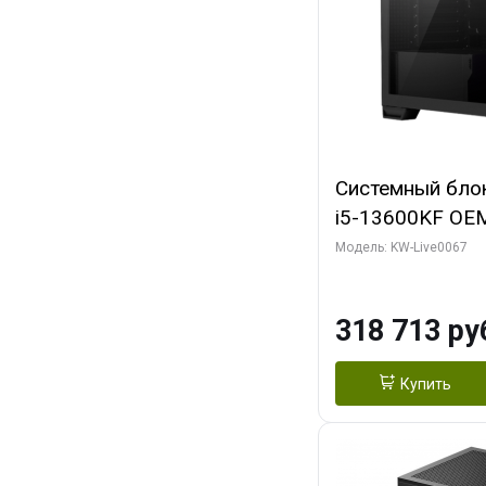
Системный блок 
i5-13600KF OEM 
7, C14 8EC/6PC/
Модель: KW-Live0067
RTX5080 GAMI
GDDR7 256bit 3
318 713 ру
SSD)
Купить