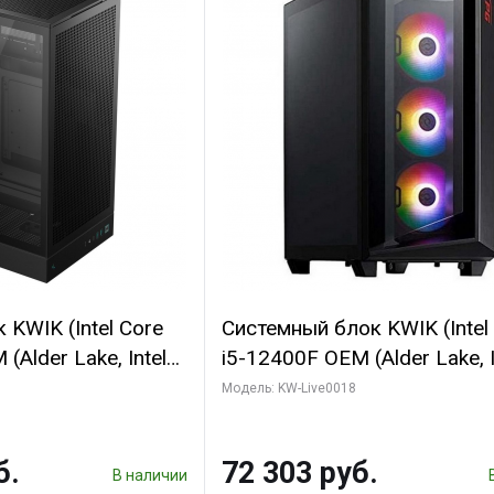
KWIK (Intel Core
Системный блок KWIK (Intel
(Alder Lake, Intel
i5-12400F OEM (Alder Lake, I
/ 64 ГБ ОЗУ/ Ninja
C6 0EC/6PC/T1/ 32 ГБ ОЗУ 
Модель: KW-Live0018
0 4GB 128bit
модуля)/ Ninja Sinotex GTX
HDMI 2/ 960 ГБ
SUPER 6GB GDDR6 192bit DV
б.
72 303 руб.
960 ГБ SSD)
В наличии