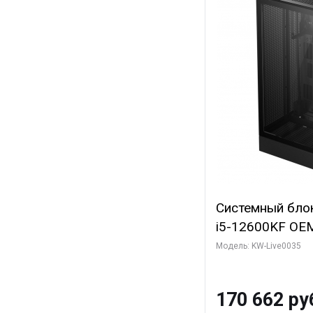
Системный блок 
i5-12600KF OEM 
7, C10 4EC/6PC/
Модель: KW-Live0035
Sinotex GTX165
GDDR6 DVI DP 
170 662 ру
SSD)