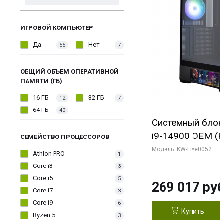
ИГРОВОЙ КОМПЬЮТЕР
Да
Нет
55
7
ОБЩИЙ ОБЪЕМ ОПЕРАТИВНОЙ
ПАМЯТИ (ГБ)
16 ГБ
32 ГБ
12
7
64 ГБ
43
Системный блок 
i9-14900 OEM (Ra
СЕМЕЙСТВО ПРОЦЕССОРОВ
C24 16EC/8PC//
Модель: KW-Live0052
Athlon PRO
1
модуля)/ Palit
Core i3
3
GAMINGPRO OC
Core i5
5
269 017 ру
256bit 3xDP HD
Core i7
3
Core i9
6
Купить
Ryzen 5
3