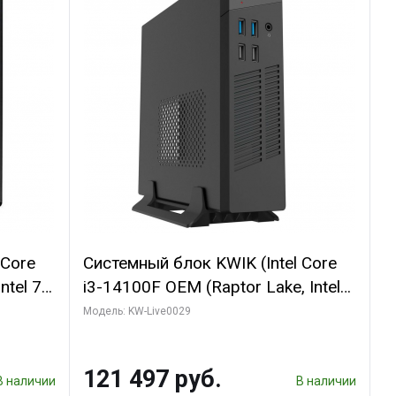
 Core
Системный блок KWIK (Intel Core
ntel 7,
i3-14100F OEM (Raptor Lake, Intel
(2
7, C4 0EC/4PC/T/ 64 ГБ ОЗУ (2
Модель: KW-Live0029
1660
модуля)/ MSI RTX5060Ti SHADOW
I DP /
2X OC PLUS 8GB GDDR7 128bit
121 497 руб.
3xD/ 960 ГБ SSD)
В наличии
В наличии