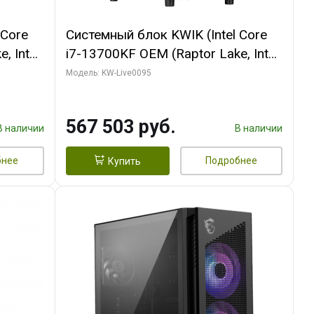
 Core
Системный блок KWIK (Intel Core
, Intel
i7-13700KF OEM (Raptor Lake, Intel
(2
7, C16 8EC/8PC/ 32 ГБ ОЗУ (2
Модель: KW-Live0095
GB
модуля)/ Afox RTX4090 24GB
 ATX
GDDR6X 384-Bit 3xDP HDMI ATX
567 503 руб.
Turbo/ 512 ГБ SSD)
В наличии
В наличии
бнее
Подробнее
Купить