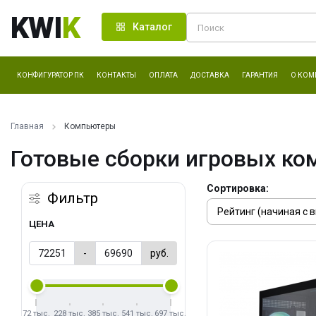
KWI
K
Каталог
КОНФИГУРАТОР ПК
КОНТАКТЫ
ОПЛАТА
ДОСТАВКА
ГАРАНТИЯ
О КОМ
Главная
Компьютеры
Готовые сборки игровых ко
Сортировка:
Фильтр
ЦЕНА
-
руб.
72 тыс.
228 тыс.
385 тыс.
541 тыс.
697 тыс.