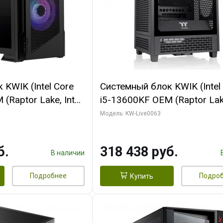
KWIK (Intel Core
Системный блок KWIK (Intel
(Raptor Lake, Intel
i5-13600KF OEM (Raptor Lake
 64 ГБ ОЗУ/ Palit
7, C14 8EC/6PC/ 64 ГБ ОЗУ
Модель: KW-Live0063
NGPRO OC 16GB
RTX5080 VENTUS 3X OC 16
xDP HD/ 960 ГБ
GDDR7 256bit 3xDP HDMI/ 
б.
318 438 руб.
SSD)
В наличии
Подробнее
Подро
Купить