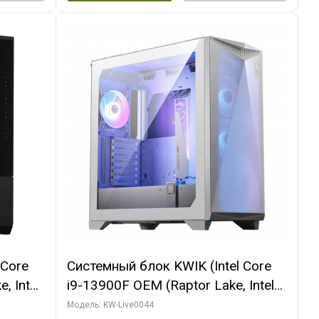
 Core
Системный блок KWIK (Intel Core
, Intel
i9-13900F OEM (Raptor Lake, Intel
(2
7, Efficient-co/ 32 ГБ ОЗУ (2
Модель: KW-Live0044