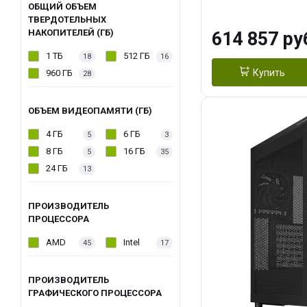
модуля)/ Afox
ОБЩИЙ ОБЪЕМ
ТВЕРДОТЕЛЬНЫХ
GDDR6X 384-Bi
НАКОПИТЕЛЕЙ (ГБ)
614 857 ру
Turbo/ 1 ТБ SS
1 ТБ
512 ГБ
18
16
Купить
960 ГБ
28
ОБЪЕМ ВИДЕОПАМЯТИ (ГБ)
4 ГБ
6 ГБ
5
3
8 ГБ
16 ГБ
5
35
24 ГБ
13
ПРОИЗВОДИТЕЛЬ
ПРОЦЕССОРА
AMD
Intel
45
17
ПРОИЗВОДИТЕЛЬ
ГРАФИЧЕСКОГО ПРОЦЕССОРА