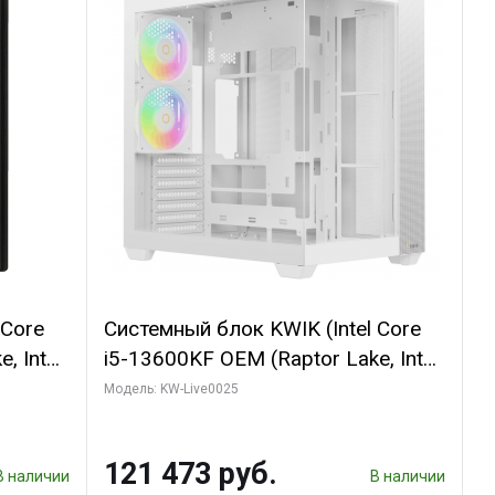
 Core
Системный блок KWIK (Intel Core
, Intel
i5-13600KF OEM (Raptor Lake, Intel
(2
7, C14 8EC/6PC/ 32 ГБ ОЗУ (2
Модель: KW-Live0025
GB
модуля)/ Gigabyte RTX5060
 ATX
WINDFORCE OC 8GB GDDR7 128bit
121 473 руб.
3xDP / 960 ГБ SSD)
В наличии
В наличии