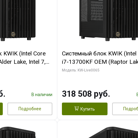
KWIK (Intel Core
Системный блок KWIK (Intel
der Lake, Intel 7,
i7-13700KF OEM (Raptor Lake
/ 64 ГБ ОЗУ (2
7, C16 8EC/8PC/ 64 ГБ ОЗУ 
Модель: KW-Live0065
RTX5080 SHADOW
модуля)/ ASUS RTX5080 P
DR7 256bit 3xDP
OC 16GB GDDR7 256bit Typ
б.
318 508 руб.
D)
2/ 1 ТБ SSD)
В наличии
Подробнее
Подро
Купить