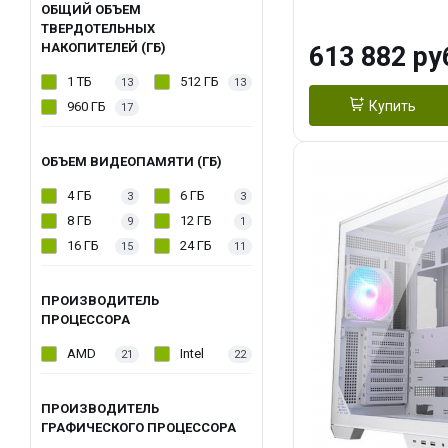
модуля)/ Afox
ОБЩИЙ ОБЪЕМ
ТВЕРДОТЕЛЬНЫХ
GDDR6X 384-Bi
НАКОПИТЕЛЕЙ (ГБ)
613 882 ру
Turbo/ 960 ГБ 
1 ТБ
512 ГБ
13
13
Купить
960 ГБ
17
ОБЪЕМ ВИДЕОПАМЯТИ (ГБ)
4 ГБ
6 ГБ
3
3
8 ГБ
12 ГБ
9
1
16 ГБ
24 ГБ
15
11
ПРОИЗВОДИТЕЛЬ
ПРОЦЕССОРА
AMD
Intel
21
22
ПРОИЗВОДИТЕЛЬ
ГРАФИЧЕСКОГО ПРОЦЕССОРА