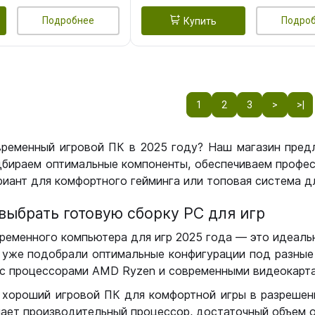
Подробнее
Подро
Купить
1
2
3
>
>|
временный игровой ПК в 2025 году? Наш магазин пред
бираем оптимальные компоненты, обеспечиваем профес
иант для комфортного гейминга или топовая система дл
выбрать готовую сборку РС для игр
ременного компьютера для игр 2025 года — это идеальн
уже подобрали оптимальные конфигурации под разные 
с процессорами AMD Ryzen и современными видеокарта
 хороший игровой ПК для комфортной игры в разрешении
чает производительный процессор, достаточный объем о