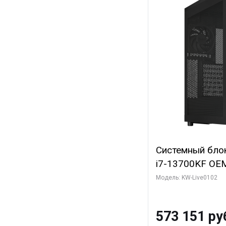
Системный блок 
i7-13700KF OEM 
7, C16 8EC/8PC
Модель: KW-Live0102
модуля)/ Afox
GDDR6X 384-Bi
573 151 ру
Turbo/ 960 ГБ 