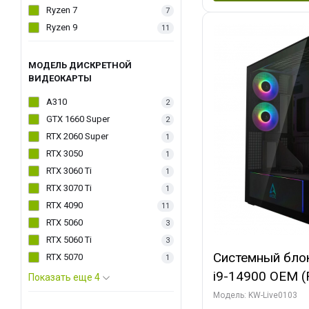
Ryzen 7
7
Ryzen 9
11
МОДЕЛЬ ДИСКРЕТНОЙ
ВИДЕОКАРТЫ
A310
2
GTX 1660 Super
2
RTX 2060 Super
1
RTX 3050
1
RTX 3060 Ti
1
RTX 3070 Ti
1
RTX 4090
11
RTX 5060
3
RTX 5060 Ti
3
Системный блок 
RTX 5070
1
i9-14900 OEM (Ra
Показать еще 4
C24 16EC/8PC//
Модель: KW-Live0103