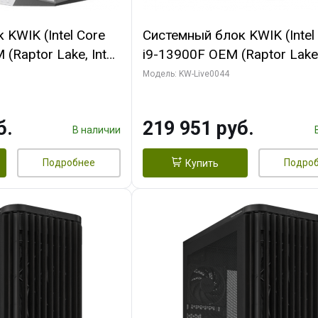
KWIK (Intel Core
Системный блок KWIK (Intel
(Raptor Lake, Intel
i9-13900F OEM (Raptor Lake,
/ 32 ГБ ОЗУ (2
7, Efficient-co/ 32 ГБ ОЗУ (2
Модель: KW-Live0044
yte RX9070XT
модуля)/ Gigabyte RTX5070
B GDDR6 256bit
AERO OC 16GB GDDR7 256bi
б.
219 951 руб.
 SSD)
HD/ 512 ГБ SSD)
В наличии
Подробнее
Подро
Купить