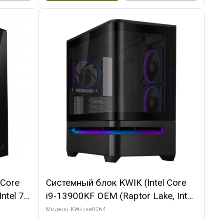
 Core
Системный блок KWIK (Intel Core
ntel 7,
i9-13900KF OEM (Raptor Lake, Intel
(2
7, C24 16EC/8P/ 64 ГБ ОЗУ (2
Модель: KW-Live0064