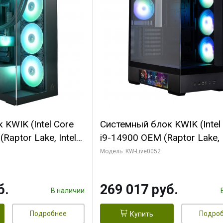
KWIK (Intel Core
Системный блок KWIK (Intel
Raptor Lake, Intel
i9-14900 OEM (Raptor Lake, I
C/ 64 ГБ ОЗУ (2
C24 16EC/8PC// 64 ГБ ОЗУ 
Модель: KW-Live0052
yte RTX5080
модуля)/ Palit RTX5080
FORCE 16GB
GAMINGPRO OC 16GB GDD
б.
269 017 руб.
1 ТБ SSD)
256bit 3xDP HD/ 512 ГБ SS
В наличии
Подробнее
Подро
Купить