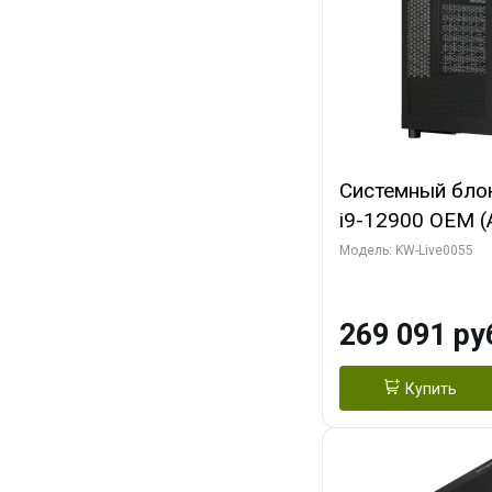
Системный блок 
i9-12900 OEM (Al
C16 8EC/8PC/T2
Модель: KW-Live0055
модуля)/ MSI 
3X OC 16GB GD
269 091 ру
HDMI/ 1 ТБ SS
Купить