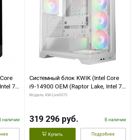
 Core
Системный блок KWIK (Intel Core
ntel 7,
i9-14900 OEM (Raptor Lake, Intel 7,
(2
C24 16EC/8PC// 64 ГБ ОЗУ (2
Модель: KW-Live0070
модуля)/ Gigabyte RTX5080
R7
XTREME WATERFORCE 16GB
319 296 руб.
D)
GDDR7 256bit/ 960 ГБ SSD)
В наличии
В наличии
бнее
Подробнее
Купить