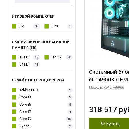
ИГРОВОЙ КОМПЬЮТЕР
Да
Нет
38
5
ОБЩИЙ ОБЪЕМ ОПЕРАТИВНОЙ
ПАМЯТИ (ГБ)
16 ГБ
32 ГБ
12
20
64 ГБ
11
Системный блок 
i9-14900K OEM (
СЕМЕЙСТВО ПРОЦЕССОРОВ
7, C24 16EC/8P
Модель: KW-Live0066
Athlon PRO
1
модуля)/ Gigab
Core i3
3
XTREME WATER
Core i5
5
318 517 ру
GDDR7 256bit/ 
Core i7
4
Core i9
10
Купить
Ryzen 5
2