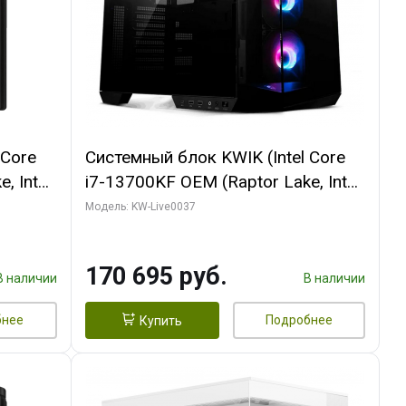
 Core
Системный блок KWIK (Intel Core
, Intel
i7-13700KF OEM (Raptor Lake, Intel
(2
7, C16 8EC/8PC/ 32 ГБ ОЗУ (2
Модель: KW-Live0037
ROART
модуля)/ Gigabyte RTX5070 AERO
e-C DP
OC 12GB GDDR7 192bit 3xDP
170 695 руб.
HDMI/ 1 ТБ SSD)
В наличии
В наличии
бнее
Подробнее
Купить