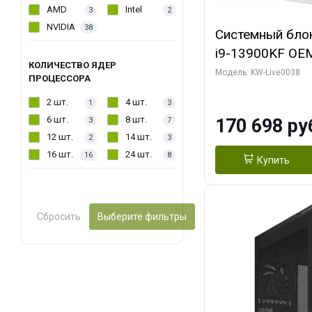
AMD
Intel
3
2
NVIDIA
38
Системный блок 
i9-13900KF OEM 
КОЛИЧЕСТВО ЯДЕР
7, C24 16EC/8P
Модель: KW-Live0038
ПРОЦЕССОРА
модуля)/ Gigab
2 шт.
4 шт.
1
3
GAMING OC 16G
6 шт.
8 шт.
170 698 ру
3
7
2xDP 2/ 960 ГБ
12 шт.
14 шт.
2
3
16 шт.
24 шт.
16
8
Купить
Сбросить
Выберите фильтры