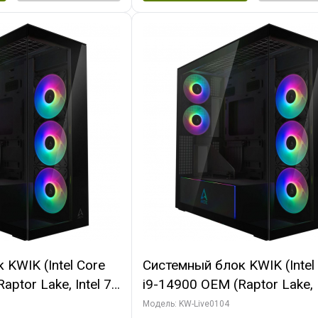
KWIK (Intel Core
Системный блок KWIK (Intel
ptor Lake, Intel 7,
i9-14900 OEM (Raptor Lake, I
 64 ГБ ОЗУ (2
C24 16EC/8PC// 64 ГБ ОЗУ 
Модель: KW-Live0104