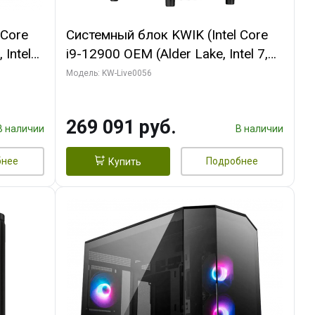
 Core
Системный блок KWIK (Intel Core
 Intel
i9-12900 OEM (Alder Lake, Intel 7,
C16 8EC/8PC/T2/ 64 ГБ ОЗУ (2
Модель: KW-Live0056
Ti
модуля)/ Palit RTX5080 INFINITY 3
t 3xDP
OC 16GB GDDR7 256bit 3xDP H/ 1
269 091 руб.
ТБ SSD)
В наличии
В наличии
бнее
Подробнее
Купить