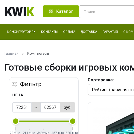
KWI
K
Каталог
КОНФИГУРАТОР ПК
КОНТАКТЫ
ОПЛАТА
ДОСТАВКА
ГАРАНТИЯ
О КОМ
Главная
Компьютеры
Готовые сборки игровых ко
Сортировка:
Фильтр
ЦЕНА
-
руб.
72 тыс.
211 тыс.
349 тыс.
487 тыс.
626 тыс.