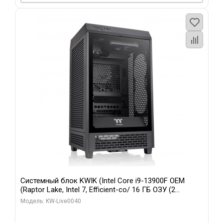
Системный блок KWIK (Intel Core i9-13900F OEM
(Raptor Lake, Intel 7, Efficient-co/ 16 ГБ ОЗУ (2
модуля)/ Gigabyte RTX5070 GAMING OC 12GB GDDR7
Модель: KW-Live0040
192bit 3xDP HD/ 960 ГБ SSD)