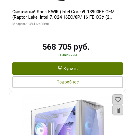
Системный блок KWIK (Intel Core i9-13900KF OEM
(Raptor Lake, Intel 7, C24 16EC/8P/ 16 ГБ ОЗУ (2
модуля)/ Afox RTX4090 24GB GDDR6X 384-Bit 3xDP
Модель: KW-Live0098
HDMI ATX Turbo/ 512 ГБ SSD)
568 705 руб.
В наличии
Купить
Подробнее