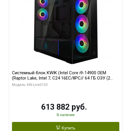
Системный блок KWIK (Intel Core i9-14900 OEM
(Raptor Lake, Intel 7, C24 16EC/8PC// 64 ГБ ОЗУ (2
модуля)/ Afox RTX4090 24GB GDDR6X 384-Bit 3xDP
Модель: KW-Live0103
HDMI ATX Turbo/ 960 ГБ SSD)
613 882 руб.
В наличии
Купить