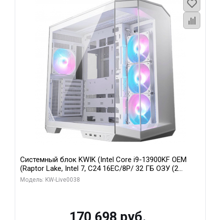
Системный блок KWIK (Intel Core i9-13900KF OEM
(Raptor Lake, Intel 7, C24 16EC/8P/ 32 ГБ ОЗУ (2
модуля)/ Gigabyte RX9070XT GAMING OC 16GB GDDR6
Модель: KW-Live0038
256bit 2xDP 2/ 960 ГБ SSD)
170 698 руб.