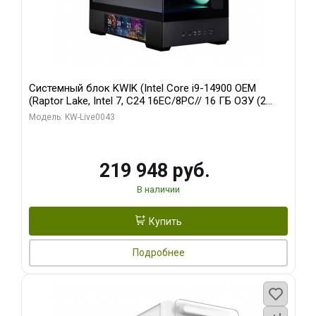
Системный блок KWIK (Intel Core i9-14900 OEM
(Raptor Lake, Intel 7, C24 16EC/8PC// 16 ГБ ОЗУ (2
модуля)/ Palit RTX5070Ti GAMINGPRO-S OC 16GB
Модель: KW-Live0043
GDDR7 256bit 3xD/ 512 ГБ SSD)
219 948 руб.
В наличии
Купить
Подробнее