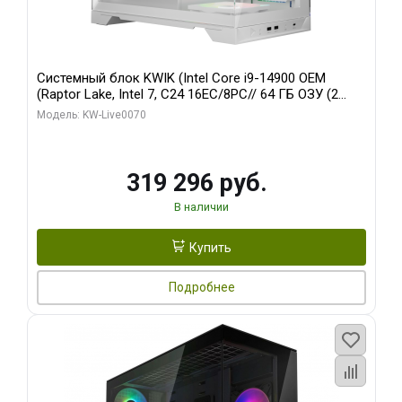
Системный блок KWIK (Intel Core i9-14900 OEM
(Raptor Lake, Intel 7, C24 16EC/8PC// 64 ГБ ОЗУ (2
модуля)/ Gigabyte RTX5080 XTREME WATERFORCE
Модель: KW-Live0070
16GB GDDR7 256bit/ 960 ГБ SSD)
319 296 руб.
В наличии
Купить
Подробнее