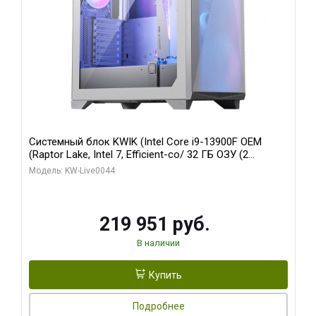
Системный блок KWIK (Intel Core i9-13900F OEM
(Raptor Lake, Intel 7, Efficient-co/ 32 ГБ ОЗУ (2
модуля)/ Gigabyte RTX5070Ti AERO OC 16GB GDDR7
Модель: KW-Live0044
256bit 3xDP HD/ 512 ГБ SSD)
219 951 руб.
В наличии
Купить
Подробнее