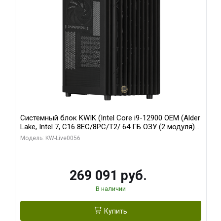
Системный блок KWIK (Intel Core i9-12900 OEM (Alder
Lake, Intel 7, C16 8EC/8PC/T2/ 64 ГБ ОЗУ (2 модуля)/
Palit RTX5080 INFINITY 3 OC 16GB GDDR7 256bit 3xDP
Модель: KW-Live0056
H/ 1 ТБ SSD)
269 091 руб.
В наличии
Купить