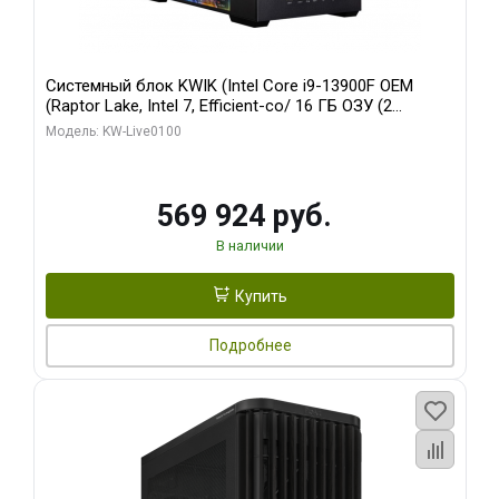
Системный блок KWIK (Intel Core i9-13900F OEM
(Raptor Lake, Intel 7, Efficient-co/ 16 ГБ ОЗУ (2
модуля)/ Afox RTX4090 24GB GDDR6X 384-Bit 3xDP
Модель: KW-Live0100
HDMI ATX Turbo/ 512 ГБ SSD)
569 924 руб.
В наличии
Купить
Подробнее