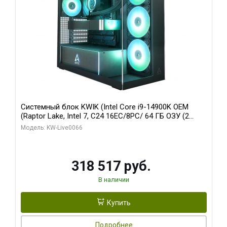
Системный блок KWIK (Intel Core i9-14900K OEM
(Raptor Lake, Intel 7, C24 16EC/8PC/ 64 ГБ ОЗУ (2
модуля)/ Gigabyte RTX5080 XTREME WATERFORCE
Модель: KW-Live0066
16GB GDDR7 256bit/ 1 ТБ SSD)
318 517 руб.
В наличии
Купить
Подробнее