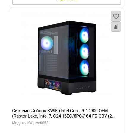
Системный блок KWIK (Intel Core i9-14900 OEM
(Raptor Lake, Intel 7, C24 16EC/8PC// 64 ГБ ОЗУ (2
модуля)/ Palit RTX5080 GAMINGPRO OC 16GB GDDR7
Модель: KW-Live0052
256bit 3xDP HD/ 512 ГБ SSD)