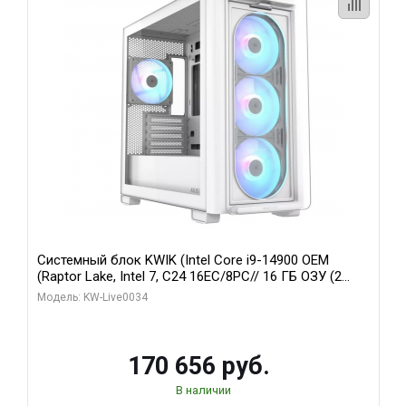
Системный блок KWIK (Intel Core i9-14900 OEM
(Raptor Lake, Intel 7, C24 16EC/8PC// 16 ГБ ОЗУ (2
модуля)/ MSI RTX5060Ti VENTUS 2X PLUS 16GB
Модель: KW-Live0034
GDDR7 128bit 3xDP / 1 ТБ SSD)
170 656 руб.
В наличии