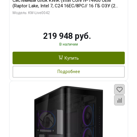
Системный блок KWIK (Intel Core i9-14900 OEM
(Raptor Lake, Intel 7, C24 16EC/8PC// 16 ГБ ОЗУ (2
модуля)/ Gigabyte RTX5070Ti EAGLE OC ICE SFF 16GB
Модель: KW-Live0042
GDDR7 256bi/ 512 ГБ SSD)
219 948 руб.
В наличии
Купить
Подробнее