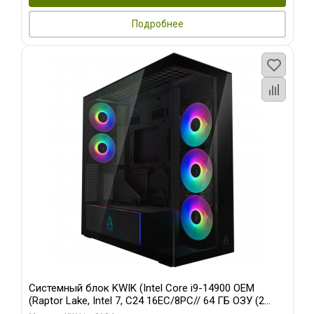
Подробнее
Системный блок KWIK (Intel Core i9-14900 OEM
(Raptor Lake, Intel 7, C24 16EC/8PC// 64 ГБ ОЗУ (2
модуля)/ Afox RTX4090 24GB GDDR6X 384-Bit 3xDP