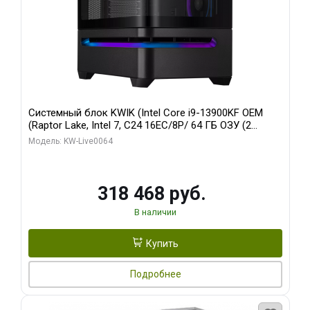
Системный блок KWIK (Intel Core i9-13900KF OEM
(Raptor Lake, Intel 7, C24 16EC/8P/ 64 ГБ ОЗУ (2
модуля)/ ASUS RTX5080 PROART OC 16GB GDDR7
Модель: KW-Live0064
256bit Type-C DP 2/ 512 ГБ SSD)
318 468 руб.
В наличии
Купить
Подробнее