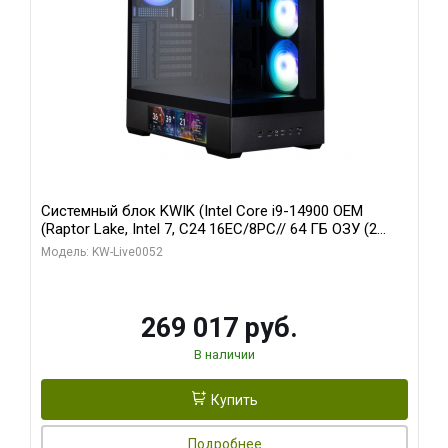
Системный блок KWIK (Intel Core i9-14900 OEM
(Raptor Lake, Intel 7, C24 16EC/8PC// 64 ГБ ОЗУ (2
модуля)/ Palit RTX5080 GAMINGPRO OC 16GB GDDR7
Модель: KW-Live0052
256bit 3xDP HD/ 512 ГБ SSD)
269 017 руб.
В наличии
Купить
Подробнее