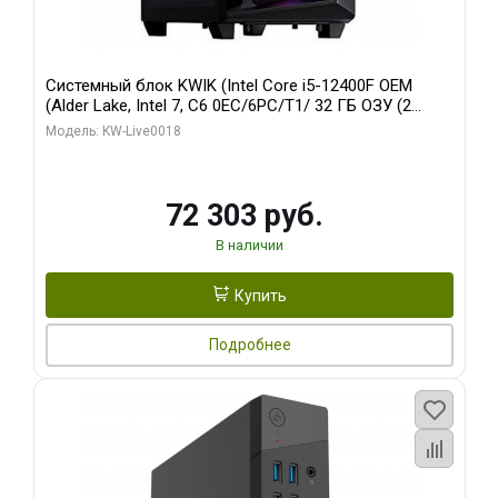
Системный блок KWIK (Intel Core i5-12400F OEM
(Alder Lake, Intel 7, C6 0EC/6PC/T1/ 32 ГБ ОЗУ (2
модуля)/ Ninja Sinotex GTX1660 SUPER 6GB GDDR6
Модель: KW-Live0018
192bit DVI DP / 960 ГБ SSD)
72 303 руб.
В наличии
Купить
Подробнее