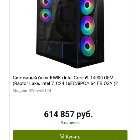
Системный блок KWIK (Intel Core i9-14900 OEM
(Raptor Lake, Intel 7, C24 16EC/8PC// 64 ГБ ОЗУ (2
модуля)/ Afox RTX4090 24GB GDDR6X 384-Bit 3xDP
Модель: KW-Live0104
HDMI ATX Turbo/ 1 ТБ SSD)
614 857 руб.
В наличии
Купить