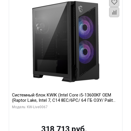
Системный блок KWIK (Intel Core i5-13600KF OEM
(Raptor Lake, Intel 7, C14 8EC/6PC/ 64 ГБ ОЗУ/ Palit
RTX5080 GAMINGPRO OC 16GB GDDR7 256bit 3xDP
Модель: KW-Live0067
HD/ 960 ГБ SSD)
318 713 руб.