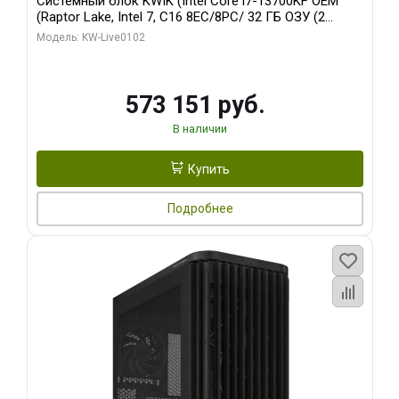
Системный блок KWIK (Intel Core i7-13700KF OEM
(Raptor Lake, Intel 7, C16 8EC/8PC/ 32 ГБ ОЗУ (2
модуля)/ Afox RTX4090 24GB GDDR6X 384-Bit 3xDP
Модель: KW-Live0102
HDMI ATX Turbo/ 960 ГБ SSD)
573 151 руб.
В наличии
Купить
Подробнее