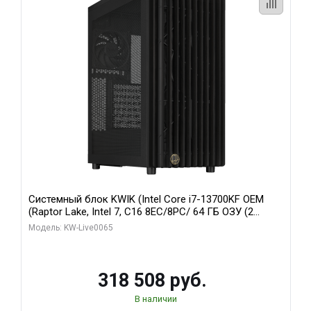
Системный блок KWIK (Intel Core i7-13700KF OEM
(Raptor Lake, Intel 7, C16 8EC/8PC/ 64 ГБ ОЗУ (2
модуля)/ ASUS RTX5080 PROART OC 16GB GDDR7
Модель: KW-Live0065
256bit Type-C DP 2/ 1 ТБ SSD)
318 508 руб.
В наличии