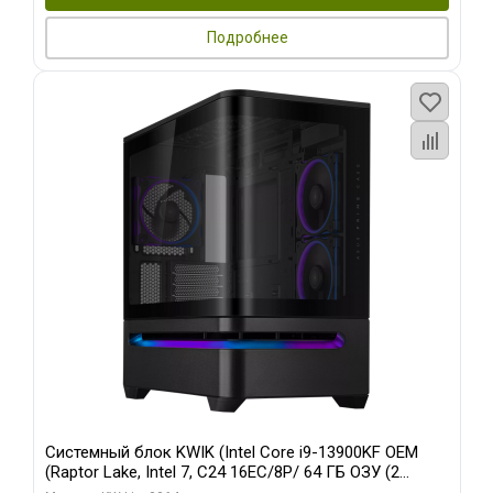
Подробнее
Системный блок KWIK (Intel Core i9-13900KF OEM
(Raptor Lake, Intel 7, C24 16EC/8P/ 64 ГБ ОЗУ (2
модуля)/ ASUS RTX5080 PROART OC 16GB GDDR7