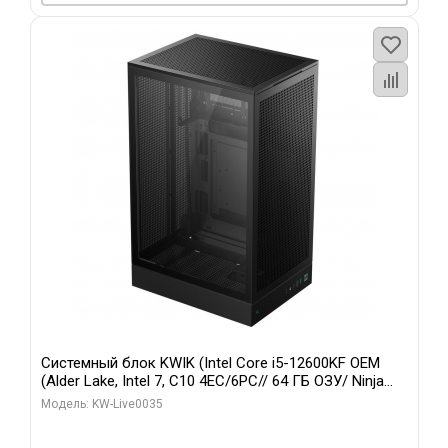
Системный блок KWIK (Intel Core i5-12600KF OEM
(Alder Lake, Intel 7, C10 4EC/6PC// 64 ГБ ОЗУ/ Ninja
Sinotex GTX1650 4GB 128bit GDDR6 DVI DP HDMI 2/
Модель: KW-Live0035
960 ГБ SSD)