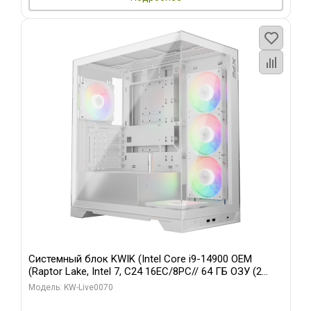
Системный блок KWIK (Intel Core i9-14900 OEM
(Raptor Lake, Intel 7, C24 16EC/8PC// 64 ГБ ОЗУ (2
модуля)/ Gigabyte RTX5080 XTREME WATERFORCE
Модель: KW-Live0070
16GB GDDR7 256bit/ 960 ГБ SSD)