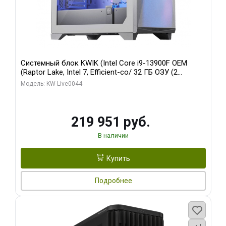
Системный блок KWIK (Intel Core i9-13900F OEM
(Raptor Lake, Intel 7, Efficient-co/ 32 ГБ ОЗУ (2
модуля)/ Gigabyte RTX5070Ti AERO OC 16GB GDDR7
Модель: KW-Live0044
256bit 3xDP HD/ 512 ГБ SSD)
219 951 руб.
В наличии
Купить
Подробнее