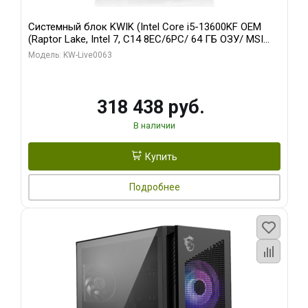
Системный блок KWIK (Intel Core i5-13600KF OEM
(Raptor Lake, Intel 7, C14 8EC/6PC/ 64 ГБ ОЗУ/ MSI
RTX5080 VENTUS 3X OC 16GB GDDR7 256bit 3xDP
Модель: KW-Live0063
HDMI/ 512 ГБ SSD)
318 438 руб.
В наличии
Купить
Подробнее