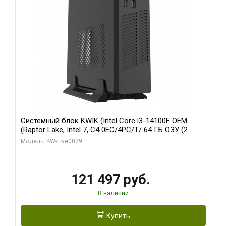
Системный блок KWIK (Intel Core i3-14100F OEM
(Raptor Lake, Intel 7, C4 0EC/4PC/T/ 64 ГБ ОЗУ (2
модуля)/ MSI RTX5060Ti SHADOW 2X OC PLUS 8GB
Модель: KW-Live0029
GDDR7 128bit 3xD/ 960 ГБ SSD)
121 497 руб.
В наличии
Купить