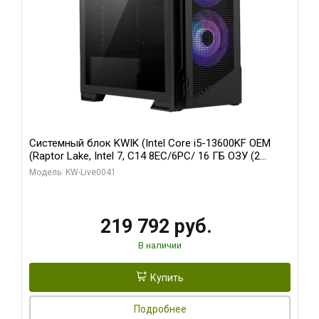
Системный блок KWIK (Intel Core i5-13600KF OEM
(Raptor Lake, Intel 7, C14 8EC/6PC/ 16 ГБ ОЗУ (2
модуля)/ Palit RTX5080 GAMINGPRO OC 16GB GDDR7
Модель: KW-Live0041
256bit 3xDP HD/ 512 ГБ SSD)
219 792 руб.
В наличии
Купить
Подробнее