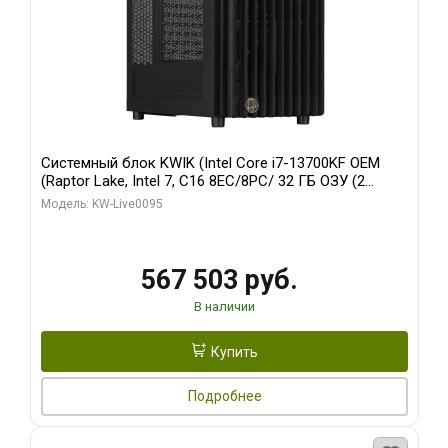
Системный блок KWIK (Intel Core i7-13700KF OEM
(Raptor Lake, Intel 7, C16 8EC/8PC/ 32 ГБ ОЗУ (2
модуля)/ Afox RTX4090 24GB GDDR6X 384-Bit 3xDP
Модель: KW-Live0095
HDMI ATX Turbo/ 512 ГБ SSD)
567 503 руб.
В наличии
Купить
Подробнее