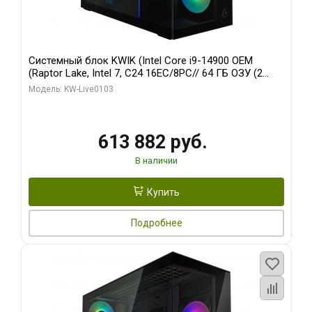
Системный блок KWIK (Intel Core i9-14900 OEM
(Raptor Lake, Intel 7, C24 16EC/8PC// 64 ГБ ОЗУ (2
модуля)/ Afox RTX4090 24GB GDDR6X 384-Bit 3xDP
Модель: KW-Live0103
HDMI ATX Turbo/ 960 ГБ SSD)
613 882 руб.
В наличии
Купить
Подробнее