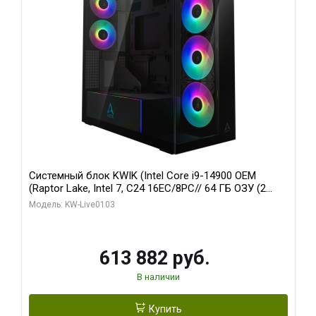
Системный блок KWIK (Intel Core i9-14900 OEM
(Raptor Lake, Intel 7, C24 16EC/8PC// 64 ГБ ОЗУ (2
модуля)/ Afox RTX4090 24GB GDDR6X 384-Bit 3xDP
Модель: KW-Live0103
HDMI ATX Turbo/ 960 ГБ SSD)
613 882 руб.
В наличии
Купить