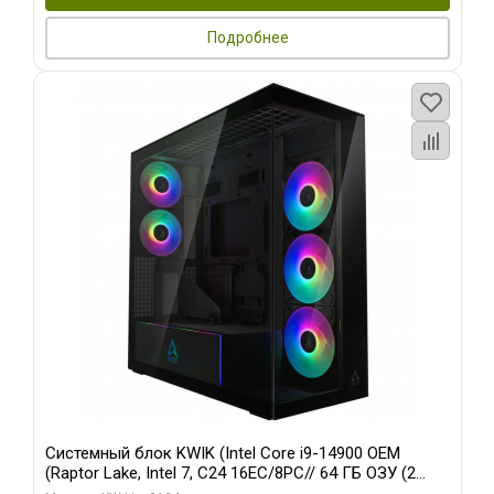
Подробнее
Системный блок KWIK (Intel Core i9-14900 OEM
(Raptor Lake, Intel 7, C24 16EC/8PC// 64 ГБ ОЗУ (2
модуля)/ Afox RTX4090 24GB GDDR6X 384-Bit 3xDP