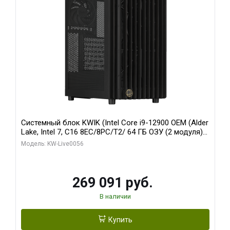
Системный блок KWIK (Intel Core i9-12900 OEM (Alder
Lake, Intel 7, C16 8EC/8PC/T2/ 64 ГБ ОЗУ (2 модуля)/
Palit RTX5080 INFINITY 3 OC 16GB GDDR7 256bit 3xDP
Модель: KW-Live0056
H/ 1 ТБ SSD)
269 091 руб.
В наличии
Купить