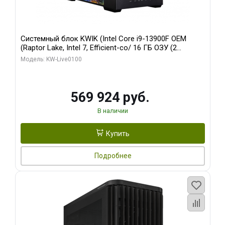
Системный блок KWIK (Intel Core i9-13900F OEM
(Raptor Lake, Intel 7, Efficient-co/ 16 ГБ ОЗУ (2
модуля)/ Afox RTX4090 24GB GDDR6X 384-Bit 3xDP
Модель: KW-Live0100
HDMI ATX Turbo/ 512 ГБ SSD)
569 924 руб.
В наличии
Купить
Подробнее