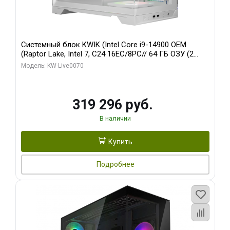
Системный блок KWIK (Intel Core i9-14900 OEM
(Raptor Lake, Intel 7, C24 16EC/8PC// 64 ГБ ОЗУ (2
модуля)/ Gigabyte RTX5080 XTREME WATERFORCE
Модель: KW-Live0070
16GB GDDR7 256bit/ 960 ГБ SSD)
319 296 руб.
В наличии
Купить
Подробнее