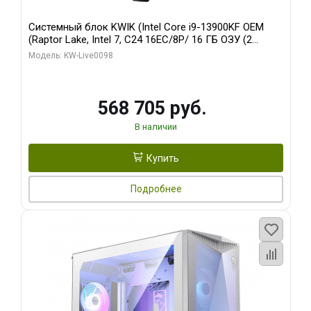
Системный блок KWIK (Intel Core i9-13900KF OEM
(Raptor Lake, Intel 7, C24 16EC/8P/ 16 ГБ ОЗУ (2
модуля)/ Afox RTX4090 24GB GDDR6X 384-Bit 3xDP
Модель: KW-Live0098
HDMI ATX Turbo/ 512 ГБ SSD)
568 705 руб.
В наличии
Купить
Подробнее