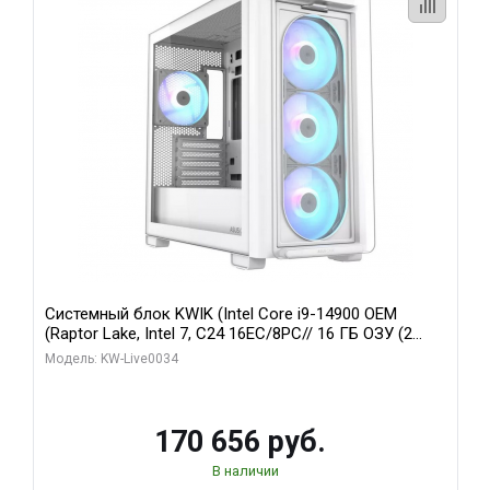
Системный блок KWIK (Intel Core i9-14900 OEM
(Raptor Lake, Intel 7, C24 16EC/8PC// 16 ГБ ОЗУ (2
модуля)/ MSI RTX5060Ti VENTUS 2X PLUS 16GB
Модель: KW-Live0034
GDDR7 128bit 3xDP / 1 ТБ SSD)
170 656 руб.
В наличии