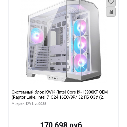
Системный блок KWIK (Intel Core i9-13900KF OEM
(Raptor Lake, Intel 7, C24 16EC/8P/ 32 ГБ ОЗУ (2
модуля)/ Gigabyte RX9070XT GAMING OC 16GB GDDR6
Модель: KW-Live0038
256bit 2xDP 2/ 960 ГБ SSD)
170 698 руб.