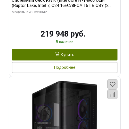
Системный блок KWIK (Intel Core i9-14900 OEM
(Raptor Lake, Intel 7, C24 16EC/8PC// 16 ГБ ОЗУ (2
модуля)/ Gigabyte RTX5070Ti EAGLE OC ICE SFF 16GB
Модель: KW-Live0042
GDDR7 256bi/ 512 ГБ SSD)
219 948 руб.
В наличии
Купить
Подробнее