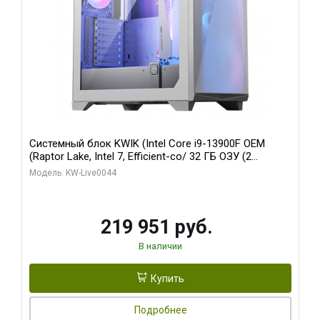
Системный блок KWIK (Intel Core i9-13900F OEM
(Raptor Lake, Intel 7, Efficient-co/ 32 ГБ ОЗУ (2
модуля)/ Gigabyte RTX5070Ti AERO OC 16GB GDDR7
Модель: KW-Live0044
256bit 3xDP HD/ 512 ГБ SSD)
219 951 руб.
В наличии
Купить
Подробнее