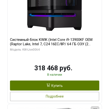
Системный блок KWIK (Intel Core i9-13900KF OEM
(Raptor Lake, Intel 7, C24 16EC/8P/ 64 ГБ ОЗУ (2
модуля)/ ASUS RTX5080 PROART OC 16GB GDDR7
Модель: KW-Live0064
256bit Type-C DP 2/ 512 ГБ SSD)
318 468 руб.
В наличии
Купить
Подробнее