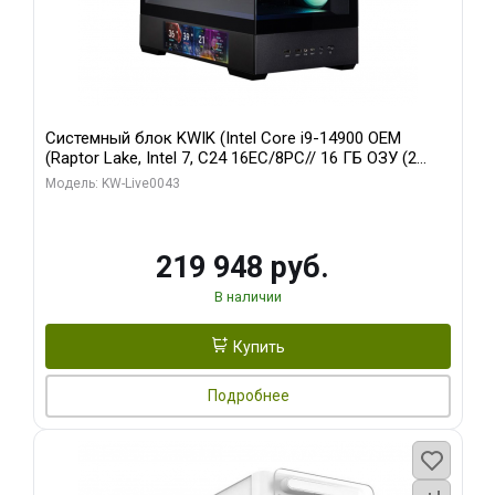
Системный блок KWIK (Intel Core i9-14900 OEM
(Raptor Lake, Intel 7, C24 16EC/8PC// 16 ГБ ОЗУ (2
модуля)/ Palit RTX5070Ti GAMINGPRO-S OC 16GB
Модель: KW-Live0043
GDDR7 256bit 3xD/ 512 ГБ SSD)
219 948 руб.
В наличии
Купить
Подробнее