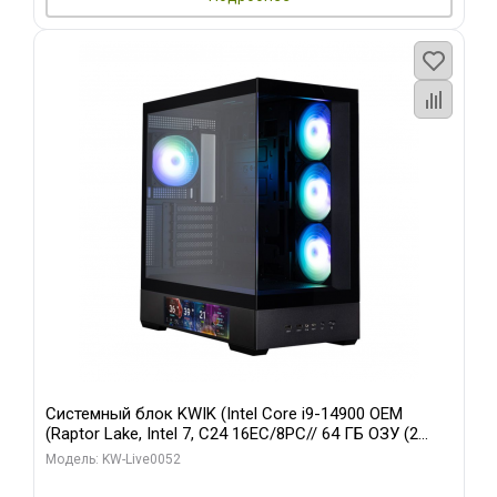
Системный блок KWIK (Intel Core i9-14900 OEM
(Raptor Lake, Intel 7, C24 16EC/8PC// 64 ГБ ОЗУ (2
модуля)/ Palit RTX5080 GAMINGPRO OC 16GB GDDR7
Модель: KW-Live0052
256bit 3xDP HD/ 512 ГБ SSD)