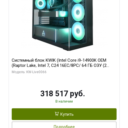
Системный блок KWIK (Intel Core i9-14900K OEM
(Raptor Lake, Intel 7, C24 16EC/8PC/ 64 ГБ ОЗУ (2
модуля)/ Gigabyte RTX5080 XTREME WATERFORCE
Модель: KW-Live0066
16GB GDDR7 256bit/ 1 ТБ SSD)
318 517 руб.
В наличии
Купить
Подробнее