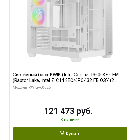
Системный блок KWIK (Intel Core i5-13600KF OEM
(Raptor Lake, Intel 7, C14 8EC/6PC/ 32 ГБ ОЗУ (2
модуля)/ Gigabyte RTX5060 WINDFORCE OC 8GB
Модель: KW-Live0025
GDDR7 128bit 3xDP / 960 ГБ SSD)
121 473 руб.
В наличии
Купить