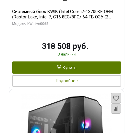
Системный блок KWIK (Intel Core i7-13700KF OEM
(Raptor Lake, Intel 7, C16 8EC/8PC/ 64 ГБ ОЗУ (2
модуля)/ ASUS RTX5080 PROART OC 16GB GDDR7
Модель: KW-Live0065
256bit Type-C DP 2/ 1 ТБ SSD)
318 508 руб.
В наличии
Купить
Подробнее