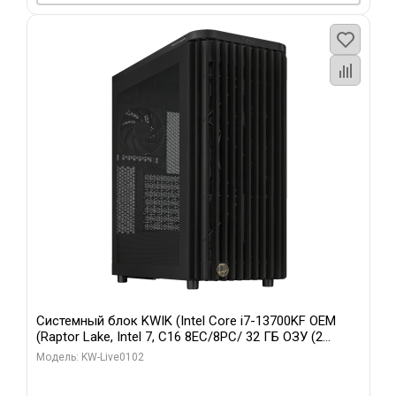
Системный блок KWIK (Intel Core i7-13700KF OEM
(Raptor Lake, Intel 7, C16 8EC/8PC/ 32 ГБ ОЗУ (2
модуля)/ Afox RTX4090 24GB GDDR6X 384-Bit 3xDP
Модель: KW-Live0102
HDMI ATX Turbo/ 960 ГБ SSD)