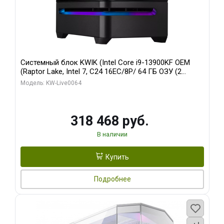
Системный блок KWIK (Intel Core i9-13900KF OEM
(Raptor Lake, Intel 7, C24 16EC/8P/ 64 ГБ ОЗУ (2
модуля)/ ASUS RTX5080 PROART OC 16GB GDDR7
Модель: KW-Live0064
256bit Type-C DP 2/ 512 ГБ SSD)
318 468 руб.
В наличии
Купить
Подробнее