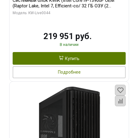
Системный блок KWIK (Intel Core i9-13900F OEM
(Raptor Lake, Intel 7, Efficient-co/ 32 ГБ ОЗУ (2
модуля)/ Gigabyte RTX5070Ti AERO OC 16GB GDDR7
Модель: KW-Live0044
256bit 3xDP HD/ 512 ГБ SSD)
219 951 руб.
В наличии
Купить
Подробнее