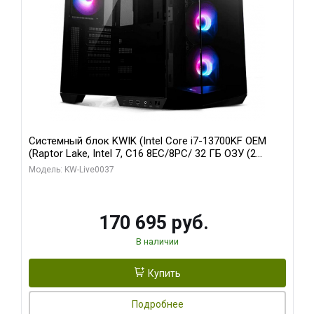
Системный блок KWIK (Intel Core i7-13700KF OEM
(Raptor Lake, Intel 7, C16 8EC/8PC/ 32 ГБ ОЗУ (2
модуля)/ Gigabyte RTX5070 AERO OC 12GB GDDR7
Модель: KW-Live0037
192bit 3xDP HDMI/ 1 ТБ SSD)
170 695 руб.
В наличии
Купить
Подробнее