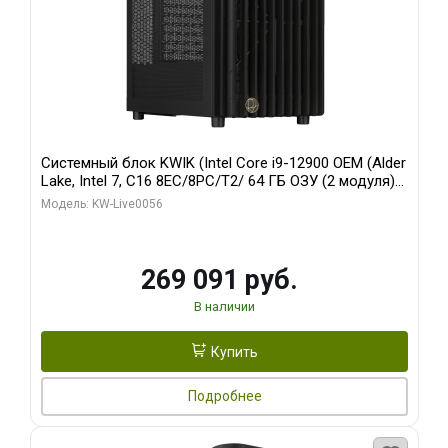
Системный блок KWIK (Intel Core i9-12900 OEM (Alder
Lake, Intel 7, C16 8EC/8PC/T2/ 64 ГБ ОЗУ (2 модуля)/
Palit RTX5080 INFINITY 3 OC 16GB GDDR7 256bit 3xDP
Модель: KW-Live0056
H/ 1 ТБ SSD)
269 091 руб.
В наличии
Купить
Подробнее