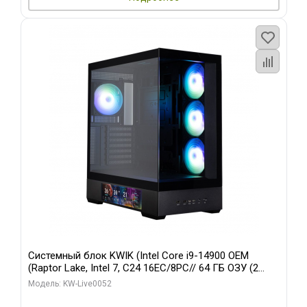
Системный блок KWIK (Intel Core i9-14900 OEM
(Raptor Lake, Intel 7, C24 16EC/8PC// 64 ГБ ОЗУ (2
модуля)/ Palit RTX5080 GAMINGPRO OC 16GB GDDR7
Модель: KW-Live0052
256bit 3xDP HD/ 512 ГБ SSD)