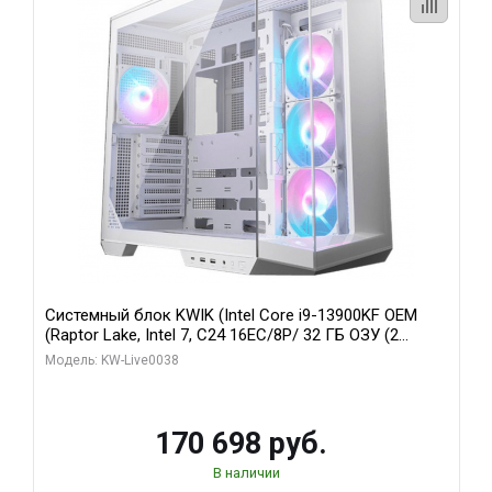
Системный блок KWIK (Intel Core i9-13900KF OEM
(Raptor Lake, Intel 7, C24 16EC/8P/ 32 ГБ ОЗУ (2
модуля)/ Gigabyte RX9070XT GAMING OC 16GB GDDR6
Модель: KW-Live0038
256bit 2xDP 2/ 960 ГБ SSD)
170 698 руб.
В наличии