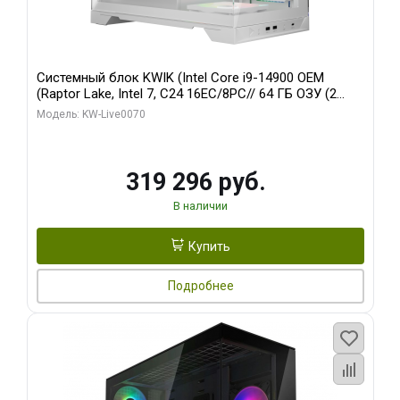
Системный блок KWIK (Intel Core i9-14900 OEM
(Raptor Lake, Intel 7, C24 16EC/8PC// 64 ГБ ОЗУ (2
модуля)/ Gigabyte RTX5080 XTREME WATERFORCE
Модель: KW-Live0070
16GB GDDR7 256bit/ 960 ГБ SSD)
319 296 руб.
В наличии
Купить
Подробнее