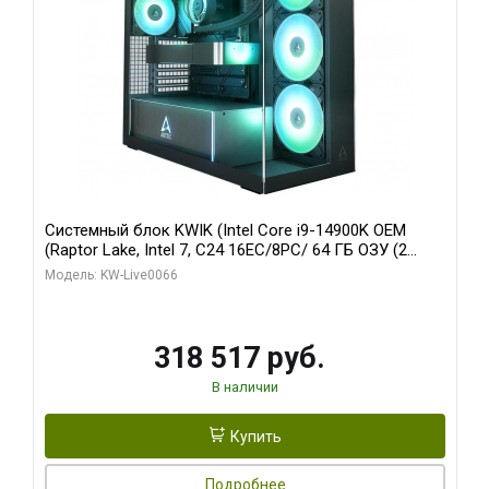
Системный блок KWIK (Intel Core i9-14900K OEM
(Raptor Lake, Intel 7, C24 16EC/8PC/ 64 ГБ ОЗУ (2
модуля)/ Gigabyte RTX5080 XTREME WATERFORCE
Модель: KW-Live0066
16GB GDDR7 256bit/ 1 ТБ SSD)
318 517 руб.
В наличии
Купить
Подробнее