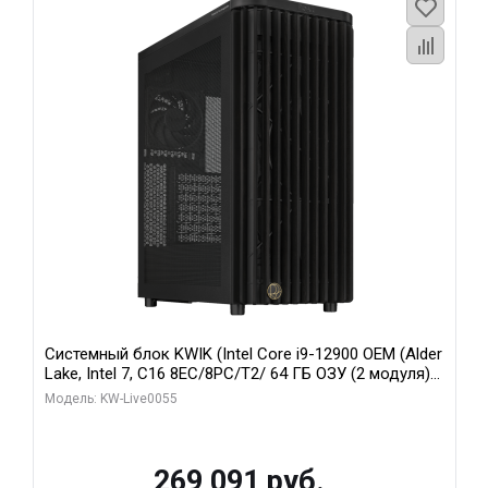
Системный блок KWIK (Intel Core i9-12900 OEM (Alder
Lake, Intel 7, C16 8EC/8PC/T2/ 64 ГБ ОЗУ (2 модуля)/
MSI RTX5080 SHADOW 3X OC 16GB GDDR7 256bit 3xDP
Модель: KW-Live0055
HDMI/ 1 ТБ SSD)
269 091 руб.