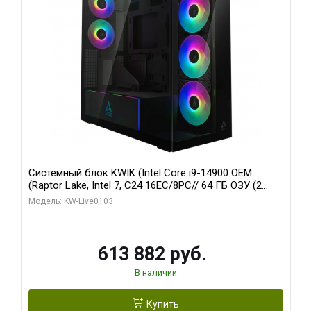
Системный блок KWIK (Intel Core i9-14900 OEM
(Raptor Lake, Intel 7, C24 16EC/8PC// 64 ГБ ОЗУ (2
модуля)/ Afox RTX4090 24GB GDDR6X 384-Bit 3xDP
Модель: KW-Live0103
HDMI ATX Turbo/ 960 ГБ SSD)
613 882 руб.
В наличии
Купить