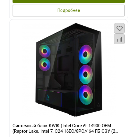
Подробнее
Системный блок KWIK (Intel Core i9-14900 OEM
(Raptor Lake, Intel 7, C24 16EC/8PC// 64 ГБ ОЗУ (2
модуля)/ Afox RTX4090 24GB GDDR6X 384-Bit 3xDP