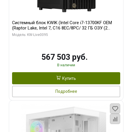
Системный блок KWIK (Intel Core i7-13700KF OEM
(Raptor Lake, Intel 7, C16 8EC/8PC/ 32 ГБ ОЗУ (2
модуля)/ Afox RTX4090 24GB GDDR6X 384-Bit 3xDP
Модель: KW-Live0095
HDMI ATX Turbo/ 512 ГБ SSD)
567 503 руб.
В наличии
Купить
Подробнее