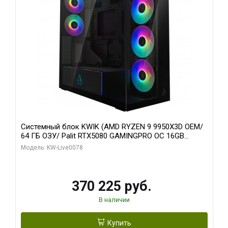
Системный блок KWIK (AMD RYZEN 9 9950X3D OEM/
64 ГБ ОЗУ/ Palit RTX5080 GAMINGPRO OC 16GB
GDDR7 256bit 3xDP HD/ 1 ТБ SSD)
Модель: KW-Live0078
370 225 руб.
В наличии
Купить