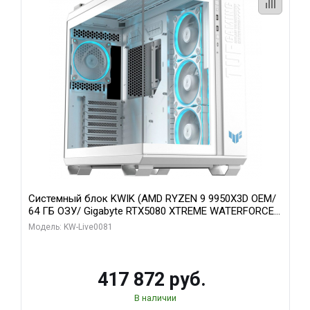
Системный блок KWIK (AMD RYZEN 9 9950X3D OEM/
64 ГБ ОЗУ/ Gigabyte RTX5080 XTREME WATERFORCE
16GB GDDR7 256bit/ 1 ТБ SSD)
Модель: KW-Live0081
417 872 руб.
В наличии