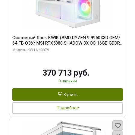
Системный блок KWIK (AMD RYZEN 9 9950X3D OEM/
64 ГБ ОЗУ/ MSI RTX5080 SHADOW 3X OC 16GB GDDR7
256bit 3xDP HDMI/ 960 ГБ SSD)
Модель: KW-Live0079
370 713 руб.
В наличии
Купить
Подробнее