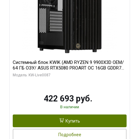
Системный блок KWIK (AMD RYZEN 9 9900X3D OEM/
64 ГБ ОЗУ/ ASUS RTX5080 PROART OC 16GB GDDR7
256bit Type-C DP 2/ 1 ТБ SSD)
Модель: KW-Live0087
422 693 руб.
В наличии
Купить
Подробнее