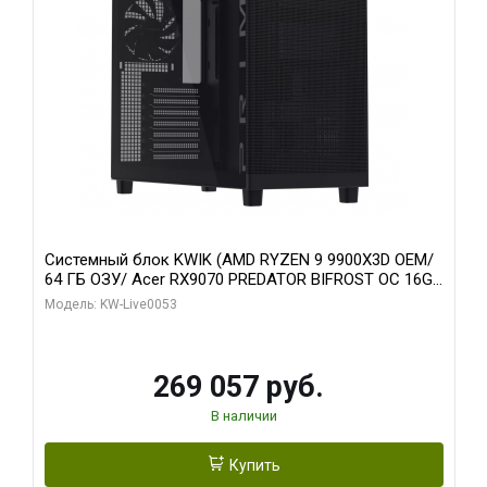
Системный блок KWIK (AMD RYZEN 9 9900X3D OEM/
64 ГБ ОЗУ/ Acer RX9070 PREDATOR BIFROST OC 16GB
GDDR6 256bit 3x/ 1 ТБ SSD)
Модель: KW-Live0053
269 057 руб.
В наличии
Купить