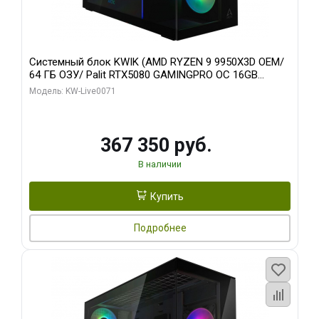
Системный блок KWIK (AMD RYZEN 9 9950X3D OEM/
64 ГБ ОЗУ/ Palit RTX5080 GAMINGPRO OC 16GB
GDDR7 256bit 3xDP HD/ 960 ГБ SSD)
Модель: KW-Live0071
367 350 руб.
В наличии
Купить
Подробнее