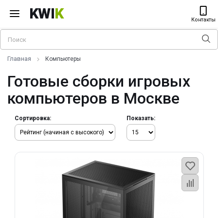
KWI
K
Контакты
Главная
Компьютеры
Готовые сборки игровых
компьютеров в Москве
Сортировка:
Показать: