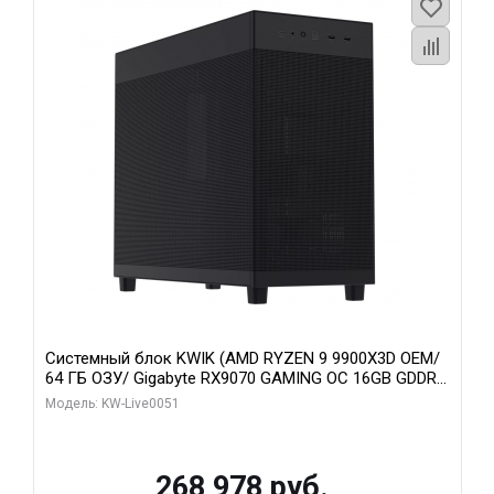
Системный блок KWIK (AMD RYZEN 9 9900X3D OEM/
64 ГБ ОЗУ/ Gigabyte RX9070 GAMING OC 16GB GDDR6
256bit 2xDP 2xH/ 960 ГБ SSD)
Модель: KW-Live0051
268 978 руб.