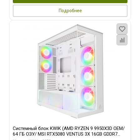
Подробнее
Системный блок KWIK (AMD RYZEN 9 9950X3D OEM/
64 ГБ ОЗУ/ MSI RTX5080 VENTUS 3X 16GB GDDR7
256bit 3xDP HDMI 3F/ 960 ГБ SSD)