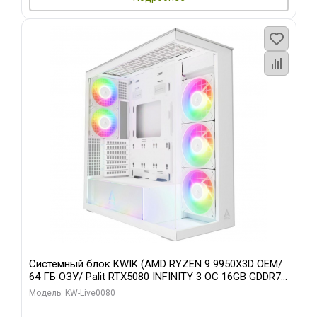
Системный блок KWIK (AMD RYZEN 9 9950X3D OEM/
64 ГБ ОЗУ/ Palit RTX5080 INFINITY 3 OC 16GB GDDR7
256bit 3xDP H/ 960 ГБ SSD)
Модель: KW-Live0080