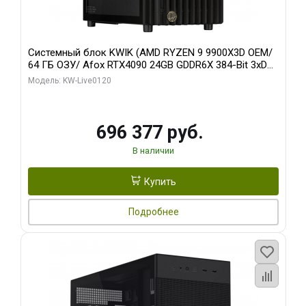
Системный блок KWIK (AMD RYZEN 9 9900X3D OEM/
64 ГБ ОЗУ/ Afox RTX4090 24GB GDDR6X 384-Bit 3xDP
HDMI ATX Turbo/ 1 ТБ SSD)
Модель: KW-Live0120
696 377 руб.
В наличии
Купить
Подробнее