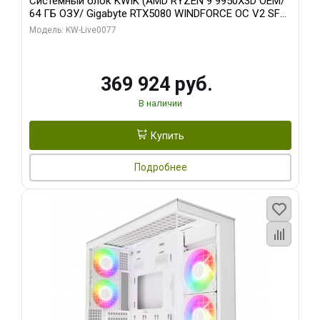
Системный блок KWIK (AMD RYZEN 9 9950X3D OEM/
64 ГБ ОЗУ/ Gigabyte RTX5080 WINDFORCE OC V2 SFF
16GB GDDR7 256b/ 960 ГБ SSD)
Модель: KW-Live0077
369 924 руб.
В наличии
Купить
Подробнее