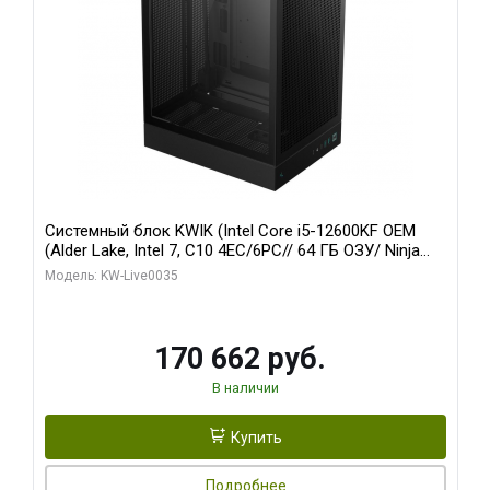
Системный блок KWIK (Intel Core i5-12600KF OEM
(Alder Lake, Intel 7, C10 4EC/6PC// 64 ГБ ОЗУ/ Ninja
Sinotex GTX1650 4GB 128bit GDDR6 DVI DP HDMI 2/
Модель: KW-Live0035
960 ГБ SSD)
170 662 руб.
В наличии
Купить
Подробнее