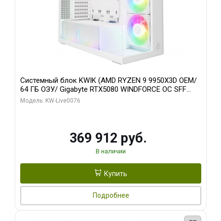
Системный блок KWIK (AMD RYZEN 9 9950X3D OEM/
64 ГБ ОЗУ/ Gigabyte RTX5080 WINDFORCE OC SFF
16GB GDDR7 256bit / 960 ГБ SSD)
Модель: KW-Live0076
369 912 руб.
В наличии
Купить
Подробнее