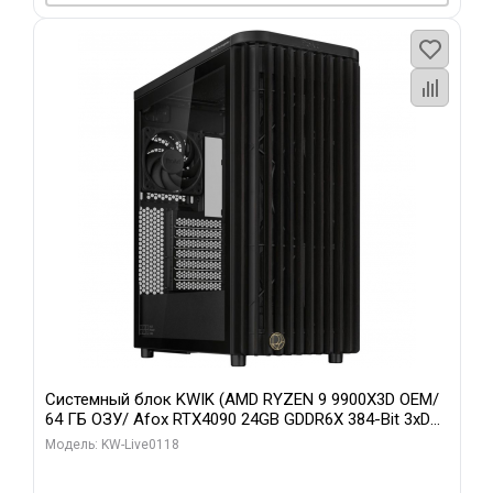
Системный блок KWIK (AMD RYZEN 9 9900X3D OEM/
64 ГБ ОЗУ/ Afox RTX4090 24GB GDDR6X 384-Bit 3xDP
HDMI ATX Turbo/ 960 ГБ SSD)
Модель: KW-Live0118