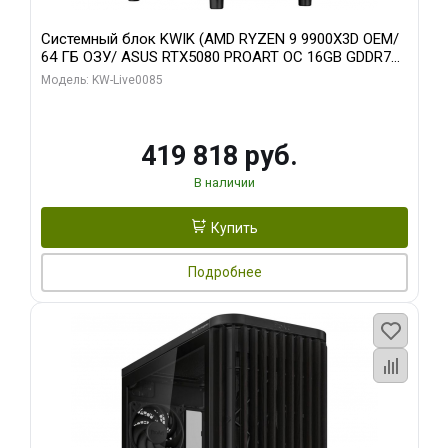
Системный блок KWIK (AMD RYZEN 9 9900X3D OEM/
64 ГБ ОЗУ/ ASUS RTX5080 PROART OC 16GB GDDR7
256bit Type-C DP 2/ 960 ГБ SSD)
Модель: KW-Live0085
419 818 руб.
В наличии
Купить
Подробнее