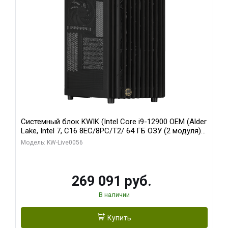
Системный блок KWIK (Intel Core i9-12900 OEM (Alder
Lake, Intel 7, C16 8EC/8PC/T2/ 64 ГБ ОЗУ (2 модуля)/
Palit RTX5080 INFINITY 3 OC 16GB GDDR7 256bit 3xDP
Модель: KW-Live0056
H/ 1 ТБ SSD)
269 091 руб.
В наличии
Купить