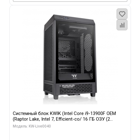
Системный блок KWIK (Intel Core i9-13900F OEM
(Raptor Lake, Intel 7, Efficient-co/ 16 ГБ ОЗУ (2
модуля)/ Gigabyte RTX5070 GAMING OC 12GB GDDR7
Модель: KW-Live0040
192bit 3xDP HD/ 960 ГБ SSD)