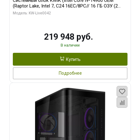
Системный блок KWIK (Intel Core i9-14900 OEM
(Raptor Lake, Intel 7, C24 16EC/8PC// 16 ГБ ОЗУ (2
модуля)/ Gigabyte RTX5070Ti EAGLE OC ICE SFF 16GB
Модель: KW-Live0042
GDDR7 256bi/ 512 ГБ SSD)
219 948 руб.
В наличии
Купить
Подробнее