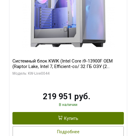
Системный блок KWIK (Intel Core i9-13900F OEM
(Raptor Lake, Intel 7, Efficient-co/ 32 ГБ ОЗУ (2
модуля)/ Gigabyte RTX5070Ti AERO OC 16GB GDDR7
Модель: KW-Live0044
256bit 3xDP HD/ 512 ГБ SSD)
219 951 руб.
В наличии
Купить
Подробнее