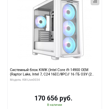
Системный блок KWIK (Intel Core i9-14900 OEM
(Raptor Lake, Intel 7, C24 16EC/8PC// 16 ГБ ОЗУ (2
модуля)/ MSI RTX5060Ti VENTUS 2X PLUS 16GB
Модель: KW-Live0034
GDDR7 128bit 3xDP / 1 ТБ SSD)
170 656 руб.
В наличии