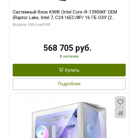
Системный блок KWIK (Intel Core i9-13900KF OEM
(Raptor Lake, Intel 7, C24 16EC/8P/ 16 ГБ ОЗУ (2
модуля)/ Afox RTX4090 24GB GDDR6X 384-Bit 3xDP
Модель: KW-Live0098
HDMI ATX Turbo/ 512 ГБ SSD)
568 705 руб.
В наличии
Купить
Подробнее