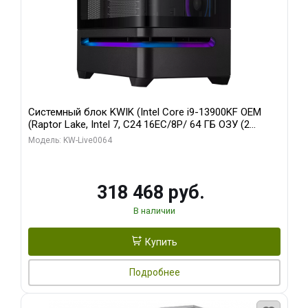
Системный блок KWIK (Intel Core i9-13900KF OEM
(Raptor Lake, Intel 7, C24 16EC/8P/ 64 ГБ ОЗУ (2
модуля)/ ASUS RTX5080 PROART OC 16GB GDDR7
Модель: KW-Live0064
256bit Type-C DP 2/ 512 ГБ SSD)
318 468 руб.
В наличии
Купить
Подробнее