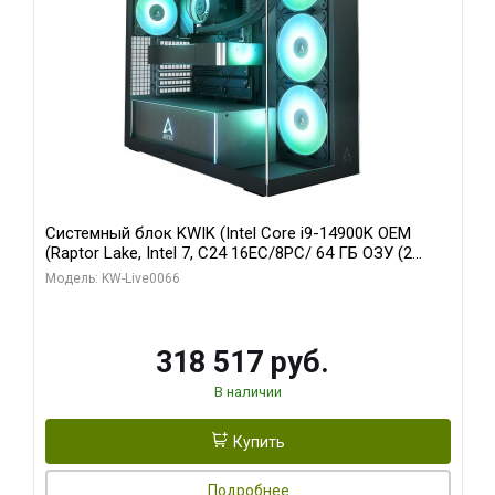
Системный блок KWIK (Intel Core i9-14900K OEM
(Raptor Lake, Intel 7, C24 16EC/8PC/ 64 ГБ ОЗУ (2
модуля)/ Gigabyte RTX5080 XTREME WATERFORCE
Модель: KW-Live0066
16GB GDDR7 256bit/ 1 ТБ SSD)
318 517 руб.
В наличии
Купить
Подробнее