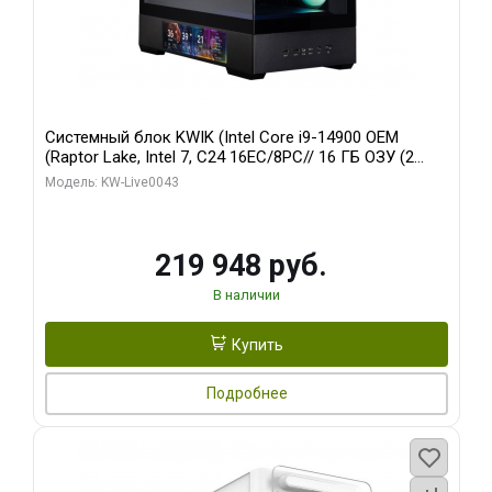
Системный блок KWIK (Intel Core i9-14900 OEM
(Raptor Lake, Intel 7, C24 16EC/8PC// 16 ГБ ОЗУ (2
модуля)/ Palit RTX5070Ti GAMINGPRO-S OC 16GB
Модель: KW-Live0043
GDDR7 256bit 3xD/ 512 ГБ SSD)
219 948 руб.
В наличии
Купить
Подробнее