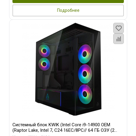
Подробнее
Системный блок KWIK (Intel Core i9-14900 OEM
(Raptor Lake, Intel 7, C24 16EC/8PC// 64 ГБ ОЗУ (2
модуля)/ Afox RTX4090 24GB GDDR6X 384-Bit 3xDP