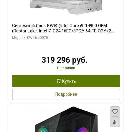
Системный блок KWIK (Intel Core i9-14900 OEM
(Raptor Lake, Intel 7, C24 16EC/8PC// 64 ГБ ОЗУ (2
модуля)/ Gigabyte RTX5080 XTREME WATERFORCE
Модель: KW-Live0070
16GB GDDR7 256bit/ 960 ГБ SSD)
319 296 руб.
В наличии
Купить
Подробнее