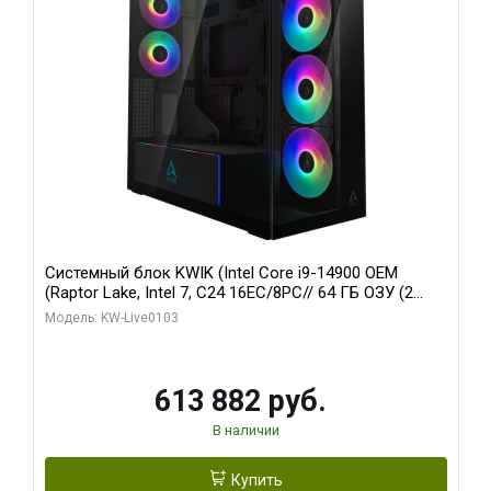
Системный блок KWIK (Intel Core i9-14900 OEM
(Raptor Lake, Intel 7, C24 16EC/8PC// 64 ГБ ОЗУ (2
модуля)/ Afox RTX4090 24GB GDDR6X 384-Bit 3xDP
Модель: KW-Live0103
HDMI ATX Turbo/ 960 ГБ SSD)
613 882 руб.
В наличии
Купить