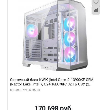
Системный блок KWIK (Intel Core i9-13900KF OEM
(Raptor Lake, Intel 7, C24 16EC/8P/ 32 ГБ ОЗУ (2
модуля)/ Gigabyte RX9070XT GAMING OC 16GB GDDR6
Модель: KW-Live0038
256bit 2xDP 2/ 960 ГБ SSD)
170 698 руб.