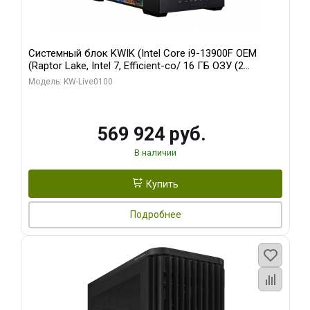
Системный блок KWIK (Intel Core i9-13900F OEM
(Raptor Lake, Intel 7, Efficient-co/ 16 ГБ ОЗУ (2
модуля)/ Afox RTX4090 24GB GDDR6X 384-Bit 3xDP
Модель: KW-Live0100
HDMI ATX Turbo/ 512 ГБ SSD)
569 924 руб.
В наличии
Купить
Подробнее