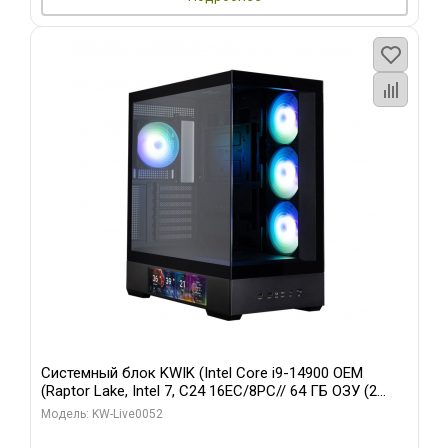
Системный блок KWIK (Intel Core i9-14900 OEM
(Raptor Lake, Intel 7, C24 16EC/8PC// 64 ГБ ОЗУ (2
модуля)/ Palit RTX5080 GAMINGPRO OC 16GB GDDR7
Модель: KW-Live0052
256bit 3xDP HD/ 512 ГБ SSD)